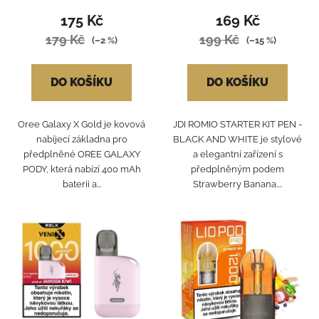
175 Kč
169 Kč
179 Kč
199 Kč
(–2 %)
(–15 %)
DO KOŠÍKU
DO KOŠÍKU
Oree Galaxy X Gold je kovová
JDI ROMIO STARTER KIT PEN -
nabíjecí základna pro
BLACK AND WHITE je stylové
předplněné OREE GALAXY
a elegantní zařízení s
PODY, která nabízí 400 mAh
předplněným podem
baterii a...
Strawberry Banana....