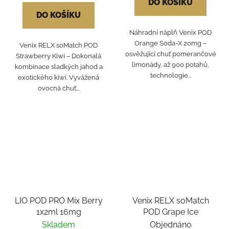
DO KOŠÍKU
DO KOŠÍKU
Náhradní náplň Venix POD
Orange Soda-X 20mg –
Venix RELX soMatch POD
osvěžující chuť pomerančové
Strawberry Kiwi – Dokonalá
limonády, až 900 potahů,
kombinace sladkých jahod a
technologie...
exotického kiwi. Vyvážená
ovocná chuť...
LIO POD PRO Mix Berry
Venix RELX soMatch
1x2ml 16mg
POD Grape Ice
Skladem
Objednáno