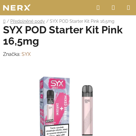
Přejít
Hledat
NÁKUP
na
obsah
KOŠÍK
Domů
/
Předplněné pody
/
SYX POD Starter Kit Pink 16,5mg
SYX POD Starter Kit Pink
16,5mg
Značka:
SYX