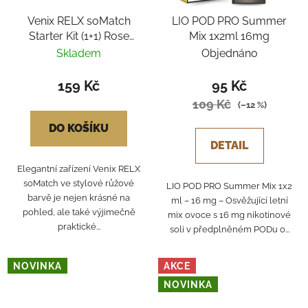
Venix RELX soMatch
LIO POD PRO Summer
Starter Kit (1+1) Rose
Mix 1x2ml 16mg
Pink - Strawberry Kiwi
Skladem
Objednáno
159 Kč
95 Kč
109 Kč
(–12 %)
DO KOŠÍKU
DETAIL
Elegantní zařízení Venix RELX
soMatch ve stylové růžové
LIO POD PRO Summer Mix 1x2
barvě je nejen krásné na
ml – 16 mg – Osvěžující letní
pohled, ale také výjimečně
mix ovoce s 16 mg nikotinové
praktické...
soli v předplněném PODu o...
NOVINKA
AKCE
NOVINKA