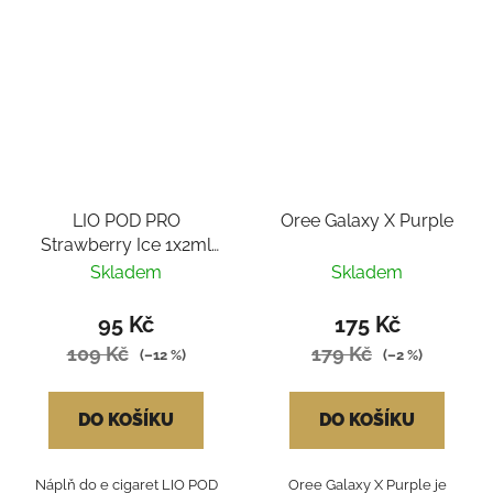
LIO POD PRO
Oree Galaxy X Purple
Strawberry Ice 1x2ml
16mg
Skladem
Skladem
95 Kč
175 Kč
109 Kč
179 Kč
(–12 %)
(–2 %)
DO KOŠÍKU
DO KOŠÍKU
Náplň do e cigaret LIO POD
Oree Galaxy X Purple je