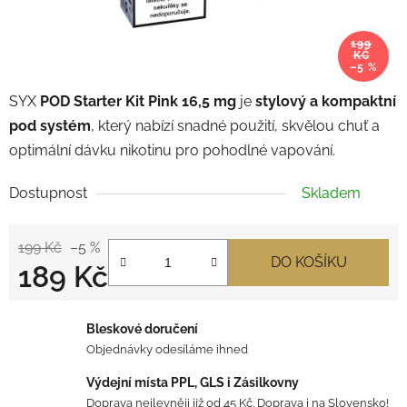
199
KČ
–5 %
SYX
POD Starter Kit Pink 16,5 mg
je
stylový a kompaktní
pod systém
, který nabízí snadné použití, skvělou chuť a
optimální dávku nikotinu pro pohodlné vapování.
Dostupnost
Skladem
199 Kč
–5 %
DO KOŠÍKU
189 Kč
Měrná cena:
Bleskové doručení
Objednávky odesíláme ihned
Výdejní místa PPL, GLS i Zásilkovny
Doprava nejlevněji již od 45 Kč. Doprava i na Slovensko!