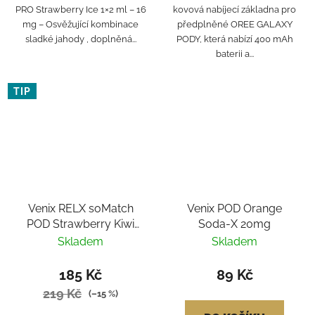
PRO Strawberry Ice 1×2 ml – 16
kovová nabíjecí základna pro
mg – Osvěžující kombinace
předplněné OREE GALAXY
sladké jahody , doplněná...
PODY, která nabízí 400 mAh
baterii a...
TIP
Venix RELX soMatch
Venix POD Orange
POD Strawberry Kiwi
Soda-X 20mg
2ks
Skladem
Skladem
185 Kč
89 Kč
219 Kč
(–15 %)