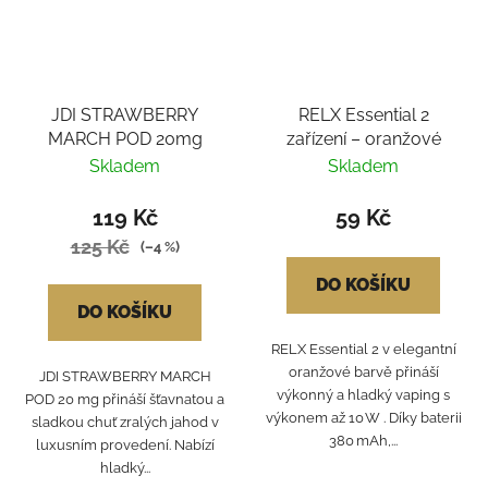
JDI STRAWBERRY
RELX Essential 2
MARCH POD 20mg
zařízení – oranžové
Skladem
Skladem
119 Kč
59 Kč
125 Kč
(–4 %)
DO KOŠÍKU
DO KOŠÍKU
RELX Essential 2 v elegantní
oranžové barvě přináší
JDI STRAWBERRY MARCH
výkonný a hladký vaping s
POD 20 mg přináší šťavnatou a
výkonem až 10 W . Díky baterii
sladkou chuť zralých jahod v
380 mAh,...
luxusním provedení. Nabízí
hladký...