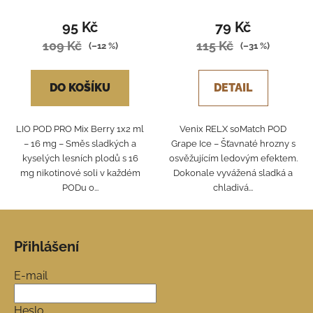
95 Kč
79 Kč
109 Kč
115 Kč
(–12 %)
(–31 %)
DO KOŠÍKU
DETAIL
LIO POD PRO Mix Berry 1x2 ml
Venix RELX soMatch POD
– 16 mg – Směs sladkých a
Grape Ice – Šťavnaté hrozny s
kyselých lesních plodů s 16
osvěžujícím ledovým efektem.
mg nikotinové soli v každém
Dokonale vyvážená sladká a
PODu o...
chladivá...
Z
á
Přihlášení
p
a
E-mail
t
í
Heslo