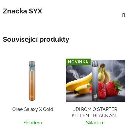
Značka
SYX
Související produkty
NOVINKA
Oree Galaxy X Gold
JDI ROMIO STARTER
KIT PEN - BLACK AND
WHITE
Skladem
Skladem