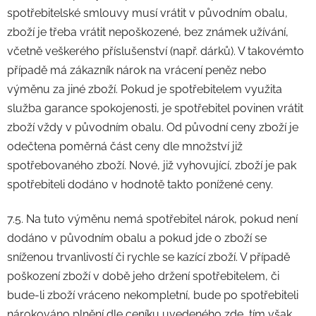
spotřebitelské smlouvy musí vrátit v původním obalu,
zboží je třeba vrátit nepoškozené, bez známek užívání,
včetně veškerého příslušenství (např. dárků). V takovémto
případě má zákazník nárok na vrácení peněz nebo
výměnu za jiné zboží. Pokud je spotřebitelem využita
služba garance spokojenosti, je spotřebitel povinen vrátit
zboží vždy v původním obalu. Od původní ceny zboží je
odečtena poměrná část ceny dle množství již
spotřebovaného zboží. Nové, již vyhovující, zboží je pak
spotřebiteli dodáno v hodnotě takto ponížené ceny.
7.5. Na tuto výměnu nemá spotřebitel nárok, pokud není
dodáno v původním obalu a pokud jde o zboží se
sníženou trvanlivostí či rychle se kazící zboží. V případě
poškození zboží v době jeho držení spotřebitelem, či
bude-li zboží vráceno nekompletní, bude po spotřebiteli
nárokováno plnění dle ceníku uvedeného zde, tím však