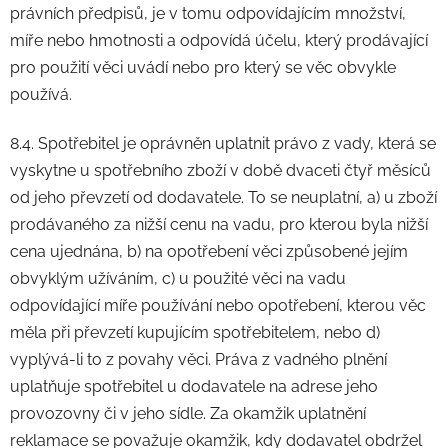
právních předpisů, je v tomu odpovídajícím množství,
míře nebo hmotnosti a odpovídá účelu, který prodávající
pro použití věci uvádí nebo pro který se věc obvykle
používá.
8.4. Spotřebitel je oprávněn uplatnit právo z vady, která se
vyskytne u spotřebního zboží v době dvaceti čtyř měsíců
od jeho převzetí od dodavatele. To se neuplatní, a) u zboží
prodávaného za nižší cenu na vadu, pro kterou byla nižší
cena ujednána, b) na opotřebení věci způsobené jejím
obvyklým užíváním, c) u použité věci na vadu
odpovídající míře používání nebo opotřebení, kterou věc
měla při převzetí kupujícím spotřebitelem, nebo d)
vyplývá-li to z povahy věci. Práva z vadného plnění
uplatňuje spotřebitel u dodavatele na adrese jeho
provozovny či v jeho sídle. Za okamžik uplatnění
reklamace se považuje okamžik, kdy dodavatel obdržel