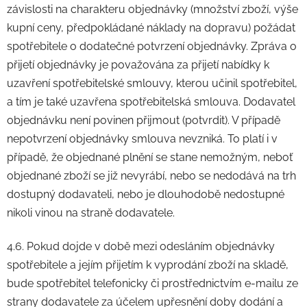
závislosti na charakteru objednávky (množství zboží, výše
kupní ceny, předpokládané náklady na dopravu) požádat
spotřebitele o dodatečné potvrzení objednávky. Zpráva o
přijetí objednávky je považována za přijetí nabídky k
uzavření spotřebitelské smlouvy, kterou učinil spotřebitel,
a tím je také uzavřena spotřebitelská smlouva. Dodavatel
objednávku není povinen přijmout (potvrdit). V případě
nepotvrzení objednávky smlouva nevzniká. To platí i v
případě, že objednané plnění se stane nemožným, neboť
objednané zboží se již nevyrábí, nebo se nedodává na trh
dostupný dodavateli, nebo je dlouhodobě nedostupné
nikoli vinou na straně dodavatele.
4.6. Pokud dojde v době mezi odesláním objednávky
spotřebitele a jejím přijetím k vyprodání zboží na skladě,
bude spotřebitel telefonicky či prostřednictvím e-mailu ze
strany dodavatele za účelem upřesnění doby dodání a