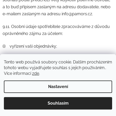
a to buď přípisem zaslaným na adresu dodavatele, nebo
e-mailem zaslaným na adresu info@pamors.cz.
9.11. Osobní údaje spotřebitele zpracováváme z důvodu
oprávněného zájmu za účelem:
(i) vyřízení vaší objednávky;
(ii) zaslání transakčních e-mailů, které slouží pro sdělení
Tento web používá soubory cookie. Dalším procházením
informací o stavu objednávky od jejího provedení až po
tohoto webu vyjadřujete souhlas s jejich používáním..
její zaplacení/nezaplacení;
Více informací
zde
.
(iii) vaše telefonní číslo využijeme v případě potřeby
Nastavení
upřesnění zadaných údajů v rámci objednávky nebo
Novinka: Akční doprava s PPL od 45 Kč. Při
dotazů k vaší spokojenosti.
Souhlasím
nákupu nad 1 500 Kč doprava ZDARMA.
10. Doručování