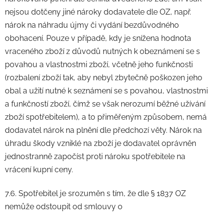
nejsou dotčeny jiné nároky dodavatele dle OZ, např.
nárok na náhradu újmy či vydání bezdůvodného
obohacení. Pouze v případě, kdy je snížena hodnota
vraceného zboží z důvodů nutných k obeznámení se s
povahou a vlastnostmi zboží, včetně jeho funkčnosti
(rozbalení zboží tak, aby nebyl zbytečně poškozen jeho
obal a užití nutné k seznámení se s povahou, vlastnostmi
a funkčností zboží, čímž se však nerozumí běžné užívání
zboží spotřebitelem), a to přiměřeným způsobem, nemá
dodavatel nárok na plnění dle předchozí věty. Nárok na
úhradu škody vzniklé na zboží je dodavatel oprávněn
jednostranně započíst proti nároku spotřebitele na
vrácení kupní ceny.
7.6. Spotřebitel je srozuměn s tím, že dle § 1837 OZ
nemůže odstoupit od smlouvy o