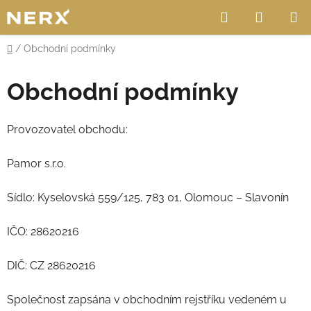
Přejít
Hledat
NÁKUP
na
obsah
KOŠÍK
Domů
/
Obchodní podmínky
Obchodní podmínky
Provozovatel obchodu:
Pamor s.r.o.
Sídlo: Kyselovská 559/125, 783 01, Olomouc – Slavonín
IČO: 28620216
DIČ: CZ 28620216
Společnost zapsána v obchodním rejstříku vedeném u