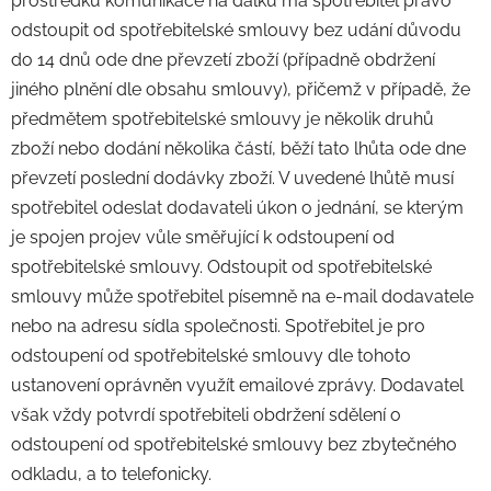
prostředků komunikace na dálku má spotřebitel právo
odstoupit od spotřebitelské smlouvy bez udání důvodu
do 14 dnů ode dne převzetí zboží (případně obdržení
jiného plnění dle obsahu smlouvy), přičemž v případě, že
předmětem spotřebitelské smlouvy je několik druhů
zboží nebo dodání několika částí, běží tato lhůta ode dne
převzetí poslední dodávky zboží. V uvedené lhůtě musí
spotřebitel odeslat dodavateli úkon o jednání, se kterým
je spojen projev vůle směřující k odstoupení od
spotřebitelské smlouvy. Odstoupit od spotřebitelské
smlouvy může spotřebitel písemně na e-mail dodavatele
nebo na adresu sídla společnosti. Spotřebitel je pro
odstoupení od spotřebitelské smlouvy dle tohoto
ustanovení oprávněn využít emailové zprávy. Dodavatel
však vždy potvrdí spotřebiteli obdržení sdělení o
odstoupení od spotřebitelské smlouvy bez zbytečného
odkladu, a to telefonicky.