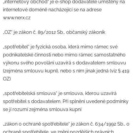
„internetový obchod“ je e-shop dodavatele umístěný na
internetové doméně nacházející se na adrese
www.nerx.cz
„OZ“ je zákon č. 89/2012 Sb., občanský zákoník
„spotřebitel“ je fyzická osoba, která mimo rámec své
podnikatelské činnosti nebo mimo rámec samostatného
výkonu svého povolání uzavírá s dodavatelem smlouvu
(zejména smlouvu kupní), nebo s ním jinak jedná (viz § 419
OZ)
„spotřebitelská smlouva“ je smlouva, kterou uzavírá
spotřebitel s dodavatelem. Při splnění uvedené podmínky
se jí rozumí zejména smlouva kupní
„zákon o ochraně spotřebitele“ je zákon č. 634/1992 Sb., o
ochraně spotřebitele, ve znění pozdějších právních