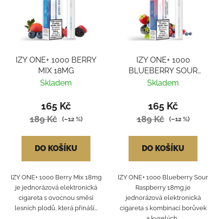
i
p
s
r
p
o
r
d
IZY ONE+ 1000 BERRY
IZY ONE+ 1000
o
u
MIX 18MG
BLUEBERRY SOUR
d
k
RASBERRY 18MG
Skladem
Skladem
u
t
k
ů
165 Kč
165 Kč
t
189 Kč
189 Kč
(–12 %)
(–12 %)
ů
DO KOŠÍKU
DO KOŠÍKU
IZY ONE+ 1000 Berry Mix 18mg
IZY ONE+ 1000 Blueberry Sour
je jednorázová elektronická
Raspberry 18mg je
cigareta s ovocnou směsí
jednorázová elektronická
lesních plodů, která přináší...
cigareta s kombinací borůvek
a kyselých...