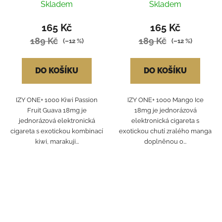
18MG
Skladem
Skladem
165 Kč
165 Kč
189 Kč
189 Kč
(–12 %)
(–12 %)
DO KOŠÍKU
DO KOŠÍKU
IZY ONE+ 1000 Kiwi Passion
IZY ONE+ 1000 Mango Ice
Fruit Guava 18mg je
18mg je jednorázová
jednorázová elektronická
elektronická cigareta s
cigareta s exotickou kombinací
exotickou chutí zralého manga
kiwi, marakuji...
doplněnou o...