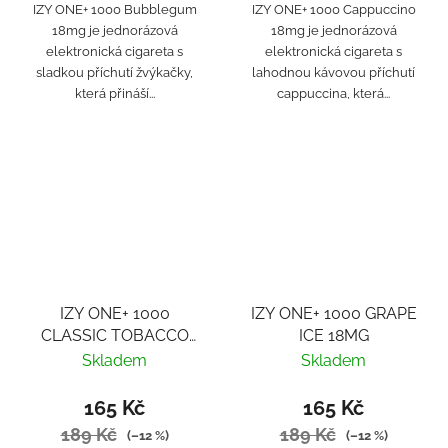
IZY ONE+ 1000 Bubblegum
IZY ONE+ 1000 Cappuccino
18mg je jednorázová
18mg je jednorázová
elektronická cigareta s
elektronická cigareta s
sladkou příchutí žvýkačky,
lahodnou kávovou příchutí
která přináší...
cappuccina, která...
IZY ONE+ 1000
IZY ONE+ 1000 GRAPE
CLASSIC TOBACCO
ICE 18MG
18MG
Skladem
Skladem
165 Kč
165 Kč
189 Kč
189 Kč
(–12 %)
(–12 %)