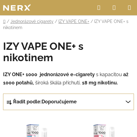
Přejít
Hledat
NÁKUP
na
obsah
KOŠÍK
Domů
/
Jednorázové cigarety
/
IZY VAPE ONE+
/
IZY VAPE ONE+ s
nikotinem
IZY VAPE ONE+ s
nikotinem
IZY ONE+ 1000
jednorázové e-cigarety
s kapacitou
až
1000 potahů,
široká škála příchutí,
18 mg nikotinu.
Ř
Řadit podle:
Doporučujeme
a
z
V
e
ý
n
p
í