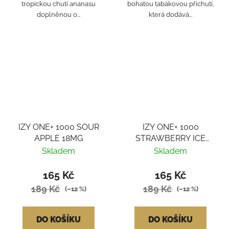
tropickou chutí ananasu
bohatou tabákovou příchutí,
doplněnou o...
která dodává...
IZY ONE+ 1000 SOUR
IZY ONE+ 1000
APPLE 18MG
STRAWBERRY ICE
18MG
Skladem
Skladem
165 Kč
165 Kč
189 Kč
189 Kč
(–12 %)
(–12 %)
DO KOŠÍKU
DO KOŠÍKU