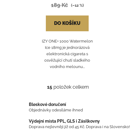
189 Kč
(–12 %)
DO KOŠÍKU
IZY ONE+ 1000 Watermelon
Ice 18mg je jednorázová
elektronická cigareta s
osvěžující chutí sladkého
vodního melounu...
15
položek celkem
O
v
l
Bleskové doručení
á
Objednávky odesíláme ihned
d
Výdejní místa PPL, GLS i Zásilkovny
a
Doprava nejlevněji již od 45 Kč. Doprava i na Slovensko!
c