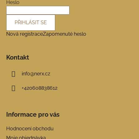
í
Heslo
PŘIHLÁSIT SE
Nová registrace
Zapomenuté heslo
Kontakt
info
@
nerx.cz
+420608838612
Informace pro vás
Hodnocení obchodu
Moje objednávka