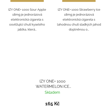
IZY ONE+ 1000 Sour Apple
IZY ONE+ 1000 Strawberry Ice
18mg je jednorázová
18mg je jednorázová
elektronická cigareta s
elektronická cigareta s
osvěžující chutí kyselého
lahodnou chutí sladkých jahod
jablka, která...
doplněnou o...
IZY ONE+ 1000
WATERMELON ICE
18MG
Skladem
165 Kč