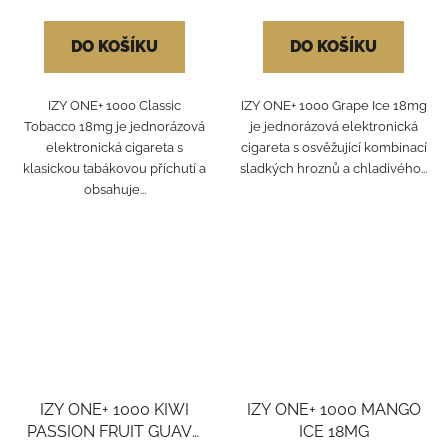
DO KOŠÍKU
DO KOŠÍKU
IZY ONE+ 1000 Classic
IZY ONE+ 1000 Grape Ice 18mg
Tobacco 18mg je jednorázová
je jednorázová elektronická
elektronická cigareta s
cigareta s osvěžující kombinací
klasickou tabákovou příchutí a
sladkých hroznů a chladivého...
obsahuje...
IZY ONE+ 1000 KIWI
IZY ONE+ 1000 MANGO
PASSION FRUIT GUAVA
ICE 18MG