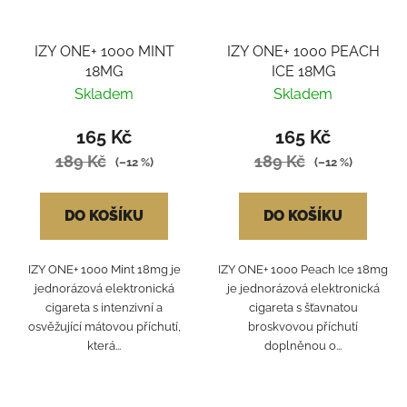
IZY ONE+ 1000 MINT
IZY ONE+ 1000 PEACH
18MG
ICE 18MG
Skladem
Skladem
165 Kč
165 Kč
189 Kč
189 Kč
(–12 %)
(–12 %)
DO KOŠÍKU
DO KOŠÍKU
IZY ONE+ 1000 Mint 18mg je
IZY ONE+ 1000 Peach Ice 18mg
jednorázová elektronická
je jednorázová elektronická
cigareta s intenzivní a
cigareta s šťavnatou
osvěžující mátovou příchutí,
broskvovou příchutí
která...
doplněnou o...