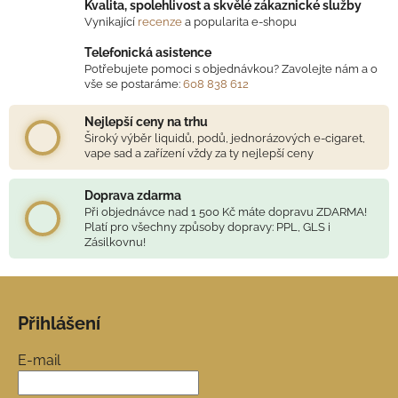
í
Kvalita, spolehlivost a skvělé zákaznické služby
p
Vynikající
recenze
a popularita e-shopu
r
Telefonická asistence
v
Potřebujete pomoci s objednávkou? Zavolejte nám a o
k
vše se postaráme:
608 838 612
y
v
Nejlepší ceny na trhu
ý
Široký výběr liquidů, podů, jednorázových e-cigaret,
vape sad a zařízení vždy za ty nejlepší ceny
p
i
s
Doprava zdarma
Při objednávce nad 1 500 Kč máte dopravu ZDARMA!
u
Platí pro všechny způsoby dopravy: PPL, GLS i
Zásilkovnu!
Z
á
Přihlášení
p
a
E-mail
t