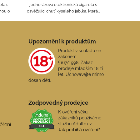
eta s
jednorázová elektronická cigareta s
nou o
osvěžující chutí kyselého jablka, která...
Upozornění k produktům
Produkt v souladu se
zákonem
§167/1998. Zákaz
prodeje mladším 18-ti
let. Uchovávejte mimo
dosah dětí.
Zodpovědný prodejce
K ověření věku
zákazníků používáme
službu Adulto.cz.
ěření
Jak probíhá ověření?