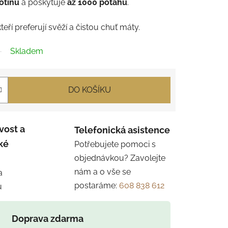
otinu
a poskytuje
až 1000 potahů
.
kteří preferují svěží a čistou chuť máty.
Skladem
DO KOŠÍKU
vost a
Telefonická asistence
ké
Potřebujete pomoci s
objednávkou? Zavolejte
nám a o vše se
a
postaráme:
608 838 612
u
Doprava zdarma