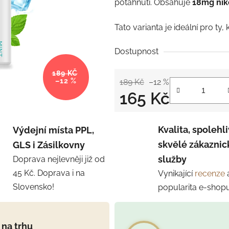
potáhnutí. Obsahuje
18mg nik
Tato varianta je ideální pro ty, 
Dostupnost
189 KČ
–12 %
189 Kč
–12 %
165 Kč
Měrná cena:
Kvalita, spolehli
Výdejní místa PPL,
skvělé zákaznic
GLS i Zásilkovny
služby
Doprava nejlevněji již od
45 Kč. Doprava i na
Vynikající
recenze
Slovensko!
popularita e-shop
 na trhu