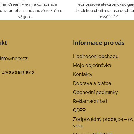
amel Cream – jemná kombinace
jednorázová elektronická cigar
o karamelu a smetanového krému.
tropickou chutí ananasu doplně
Až 900...
osvěžující...
akt
Informace pro vás
Hodnocení obchodu
info
@
nerx.cz
Moje objednávka
+420608838612
Kontakty
Doprava a platba
Obchodní podmínky
Reklamační řád
GDPR
Zodpovědný prodejce – ov
věku