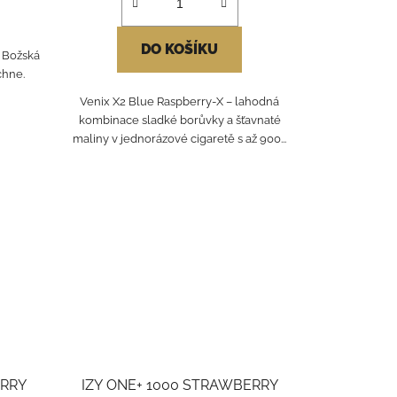
DO KOŠÍKU
 Božská
chne.
Venix X2 Blue Raspberry‑X – lahodná
kombinace sladké borůvky a šťavnaté
maliny v jednorázové cigaretě s až 900...
RRY
IZY ONE+ 1000 STRAWBERRY