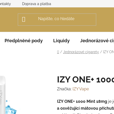
ntakty
Doprava a platba
Obchodní podmínky
Rek
Předplněné pody
Liquidy
Jednorázové ci
Domů
/
Jednorázové cigarety
/
IZY O
IZY ONE+ 100
Značka:
IZY Vape
IZY ONE+ 1000 Mint 18mg
je 
a osvěžující mátovou příchut