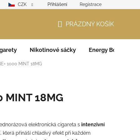
CZK
Přihlášení
Registrace
lamační řád
GDPR
Zodpovědný prodejce – ověření věku
PRÁZDNÝ KOŠÍK
NÁKUPNÍ
KOŠÍK
garety
Nikotinové sáčky
Energy Boosters
NE+ 1000 MINT 18MG
0 MINT 18MG
jednorázová elektronická cigareta s
intenzivní
í
, která přináší chladivý efekt při každém