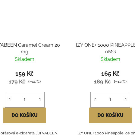
VABEEN Caramel Cream 20
IZY ONE+ 1000 PINEAPPLE
mg
0MG
Skladem
Skladem
159 Kč
165 Kč
179 Kč
189 Kč
(–11 %)
(–12 %)
DO KOŠÍKU
DO KOŠÍKU
orázová e-cigareta JDI VABEEN
IZY ONE+ 1000 Pineapple Ice 0