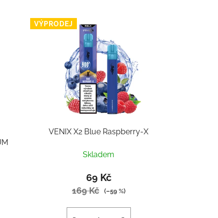
VÝPRODEJ
VENIX X2 Blue Raspberry-X
UM
Skladem
69 Kč
169 Kč
(–59 %)