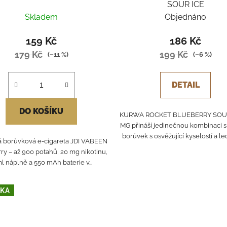
SOUR ICE
Skladem
Objednáno
159 Kč
186 Kč
179 Kč
199 Kč
(–11 %)
(–6 %)
DETAIL
DO KOŠÍKU
KURWA ROCKET BLUEBERRY SOUR
MG přináší jedinečnou kombinaci 
borůvek s osvěžující kyselostí a le
á borůvková e-cigareta JDI VABEEN
ry – až 900 potahů, 20 mg nikotinu,
l náplně a 550 mAh baterie v...
KA