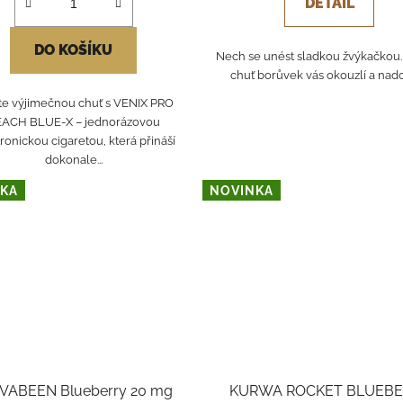
DETAIL
DO KOŠÍKU
Nech se unést sladkou žvýkačkou.
chuť borůvek vás okouzlí a nad
jte výjimečnou chuť s VENIX PRO
ACH BLUE-X – jednorázovou
ronickou cigaretou, která přináší
dokonale...
KA
NOVINKA
 VABEEN Blueberry 20 mg
KURWA ROCKET BLUEBE