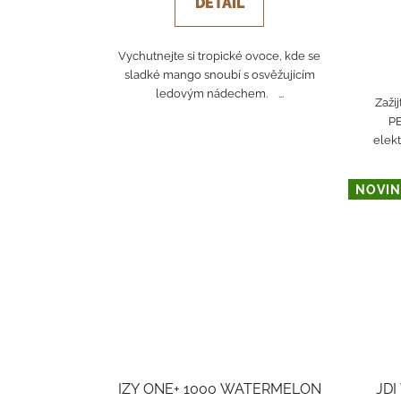
DETAIL
Vychutnejte si tropické ovoce, kde se
sladké mango snoubí s osvěžujícím
ledovým nádechem. ...
Zaži
PE
elekt
NOVIN
IZY ONE+ 1000 WATERMELON
JDI