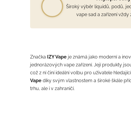
Široký výběr liquidů, podů, j
vape sad a zařízení vždy 
Značka
IZY Vape
je známá jako moderní a inova
jednorázových vape zařízení. Její produkty jso
což z ní činí ideální volbu pro uživatele hledají
Vape
díky svým vlastnostem a široké škále pří
trhu, ale i v zahraničí.