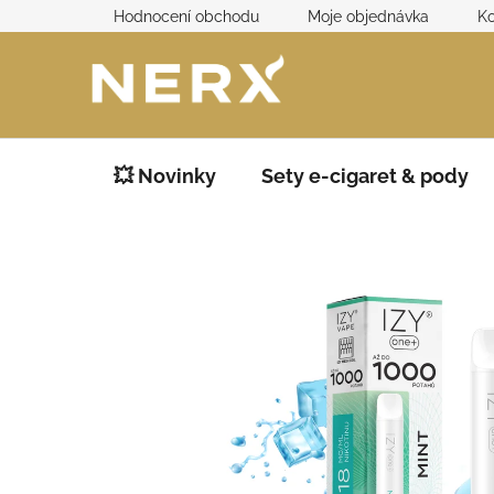
Přejít
Hodnocení obchodu
Moje objednávka
Ko
na
obsah
💥 Novinky
Sety e-cigaret & pody