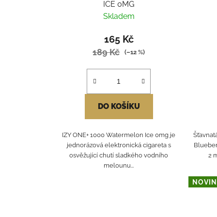
ICE 0MG
Skladem
165 Kč
189 Kč
(–12 %)
DO KOŠÍKU
IZY ONE+ 1000 Watermelon Ice 0mg je
Šťavnat
jednorázová elektronická cigareta s
Blueber
osvěžující chutí sladkého vodního
2 m
melounu...
NOVIN