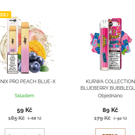
DEJ
NIX PRO PEACH BLUE-X
KURWA COLLECTION
BLUEBERRY BUBBLEG
Skladem
Objednáno
59 Kč
89 Kč
185 Kč
179 Kč
(–68 %)
(–50 %)