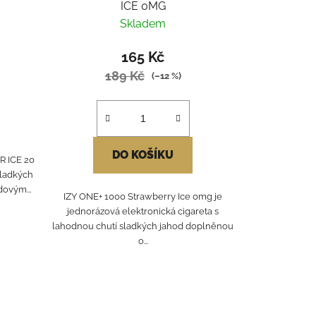
ICE 0MG
Skladem
165 Kč
189 Kč
(–12 %)
DO KOŠÍKU
 ICE 20
sladkých
dovým...
IZY ONE+ 1000 Strawberry Ice 0mg je
jednorázová elektronická cigareta s
lahodnou chutí sladkých jahod doplněnou
o...