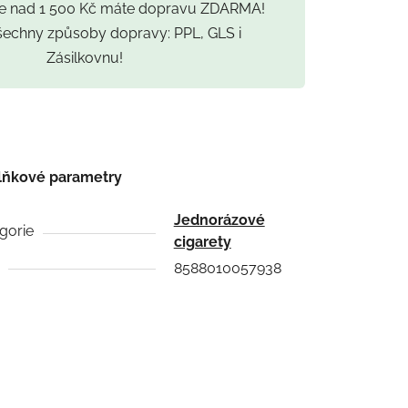
ce nad 1 500 Kč máte dopravu ZDARMA!
všechny způsoby dopravy: PPL, GLS i
Zásilkovnu!
lňkové parametry
Jednorázové
gorie
cigarety
8588010057938