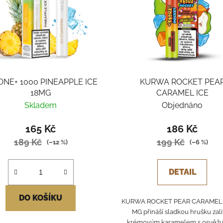
 ONE+ 1000 PINEAPPLE ICE
KURWA ROCKET PEA
18MG
CARAMEL ICE
Skladem
Objednáno
165 Kč
186 Kč
189 Kč
199 Kč
(–12 %)
(–6 %)
DETAIL
DO KOŠÍKU
KURWA ROCKET PEAR CARAMEL 
MG přináší sladkou hrušku zal
krémovým karamelem s osvěžu