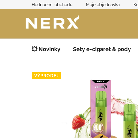
Přejít
Hodnocení obchodu
Moje objednávka
Ko
na
obsah
💥 Novinky
Sety e-cigaret & pody
VÝPRODEJ