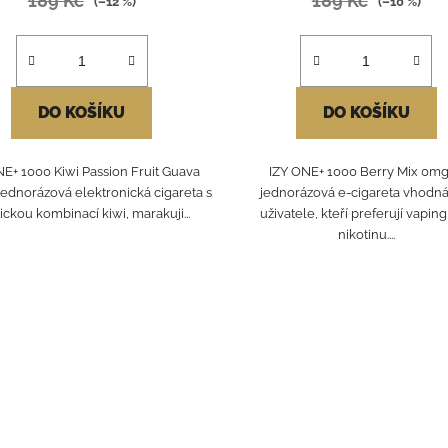
189 Kč
189 Kč
(–12 %)
(–10 %)
DO KOŠÍKU
DO KOŠÍKU
NE+ 1000 Kiwi Passion Fruit Guava
IZY ONE+ 1000 Berry Mix 0mg
jednorázová elektronická cigareta s
jednorázová e-cigareta vhodná
ickou kombinací kiwi, marakuji...
uživatele, kteří preferují vapin
nikotinu....