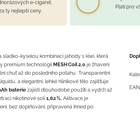
ednorázových e-cigaret,
Platí pro 
za ty nejlepší ceny
 a sladko‑kyselou kombinaci jahody s kiwi, která
Dop
Díky premium technologii
MESH Coil 2.0
je žhavení
ní chuť až do posledního potahu . Transparentní
Kate
idu, a elegantní, lehké hliníkové tělo zajišťuje
EAN
Ah baterie
zajistí dlouhodobé použití a vydrží až
traci nikotinové soli
1,62 %.
Aktivace je
jení, bez doplňování, připravená ihned po