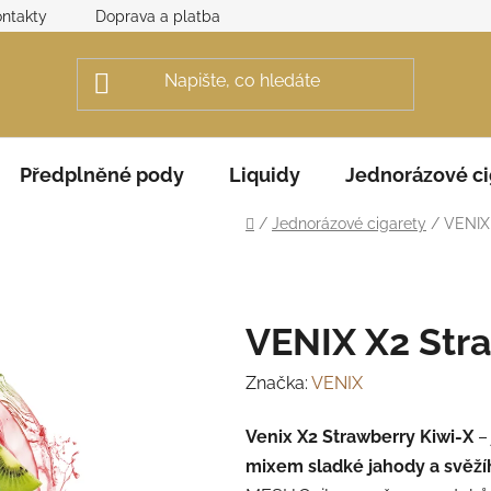
ntakty
Doprava a platba
Obchodní podmínky
Rek
Předplněné pody
Liquidy
Jednorázové ci
Domů
/
Jednorázové cigarety
/
VENIX 
VENIX X2 Str
Značka:
VENIX
Venix X2 Strawberry Kiwi‑X
–
mixem sladké jahody a svěží