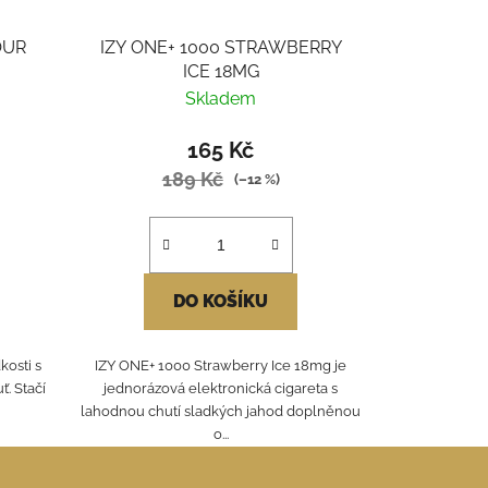
OUR
IZY ONE+ 1000 STRAWBERRY
ICE 18MG
Skladem
165 Kč
189 Kč
(–12 %)
DO KOŠÍKU
osti s
IZY ONE+ 1000 Strawberry Ice 18mg je
ť. Stačí
jednorázová elektronická cigareta s
lahodnou chutí sladkých jahod doplněnou
o...