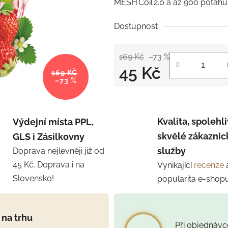
MESH Coil 2.0 a až 900 potahů
Dostupnost
169 Kč
–73 %
45 Kč
169 KČ
–73 %
Měrná cena:
Kvalita, spolehli
Výdejní místa PPL,
skvělé zákaznic
GLS i Zásilkovny
služby
Doprava nejlevněji již od
45 Kč. Doprava i na
Vynikající
recenze
Slovensko!
popularita e-shop
 na trhu
Při objednáv