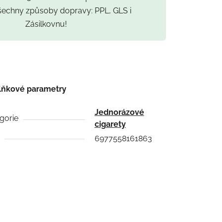
všechny způsoby dopravy: PPL, GLS i
Zásilkovnu!
lňkové parametry
Jednorázové
gorie
cigarety
6977558161863