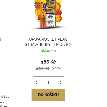
R
KURWA ROCKET PEACH
STRAWBERRY LEMON ICE
Skladem
186 Kč
199 Kč
(–6 %)
DO KOŠÍKU
ICE 20
itou
jícím