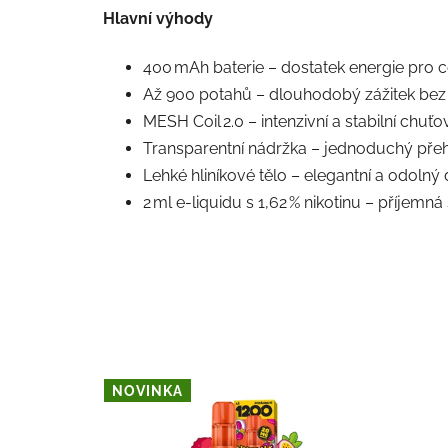
Hlavní výhody
400 mAh baterie – dostatek energie pro 
Až 900 potahů – dlouhodobý zážitek bez
MESH Coil 2.0 – intenzivní a stabilní chuť
Transparentní nádržka – jednoduchý přeh
Lehké hliníkové tělo – elegantní a odolný
2 ml e‑liquidu s 1,62 % nikotinu – příjemná
NOVINKA