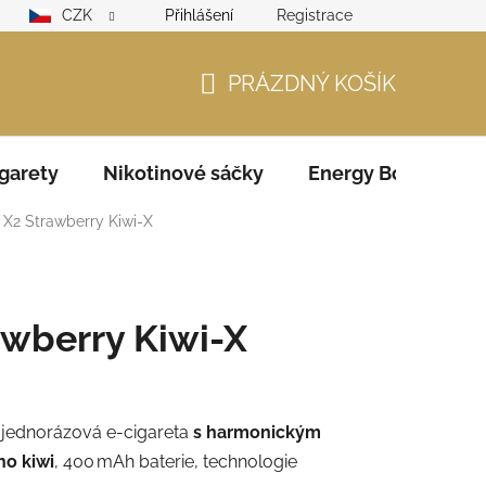
CZK
Přihlášení
Registrace
lamační řád
GDPR
Zodpovědný prodejce – ověření věku
PRÁZDNÝ KOŠÍK
NÁKUPNÍ
KOŠÍK
garety
Nikotinové sáčky
Energy Boosters
X2 Strawberry Kiwi-X
awberry Kiwi-X
 jednorázová e‑cigareta
s harmonickým
ho kiwi
, 400 mAh baterie, technologie