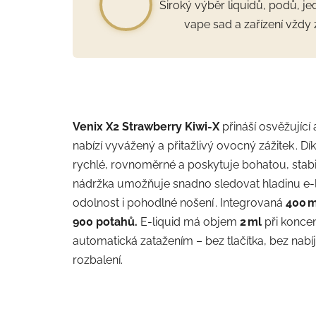
Široký výběr liquidů, podů, j
vape sad a zařízení vždy 
Venix X2 Strawberry Kiwi‑X
přináší osvěžující
nabízí vyvážený a přitažlivý ovocný zážitek . 
rychlé, rovnoměrné a poskytuje bohatou, stabil
nádržka umožňuje snadno sledovat hladinu e‑liqu
odolnost i pohodlné nošení . Integrovaná
400 m
900 potahů.
E‑liquid má objem
2 ml
při koncen
automatická zatažením – bez tlačítka, bez nabí
rozbalení.