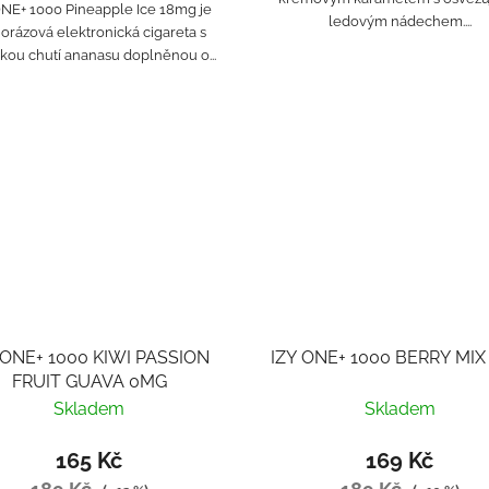
ONE+ 1000 Pineapple Ice 18mg je
ledovým nádechem....
orázová elektronická cigareta s
ckou chutí ananasu doplněnou o...
 ONE+ 1000 KIWI PASSION
IZY ONE+ 1000 BERRY MI
FRUIT GUAVA 0MG
Skladem
Skladem
165 Kč
169 Kč