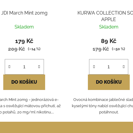
JDI March Mint 20mg
KURWA COLLECTION S
APPLE
Skladem
Skladem
179 Kč
89 Kč
209 Kč
179 Kč
(–14 %)
(–50 %)
DO KOŠÍKU
DO KOŠÍKU
arch Mint 20mg – jednorázová e-
Ovocná kombinace jablečné sladk
ta s osvěžující mátovou příchutí, až
kyselými tóny nabízí osvěžující chu
0 potahů, 20 mg/ml nikotinu,...
potáhnout.