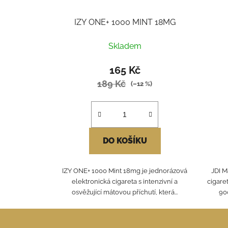
IZY ONE+ 1000 MINT 18MG
Skladem
165 Kč
189 Kč
(–12 %)
DO KOŠÍKU
IZY ONE+ 1000 Mint 18mg je jednorázová
JDI M
elektronická cigareta s intenzivní a
cigare
osvěžující mátovou příchutí, která...
90
Z