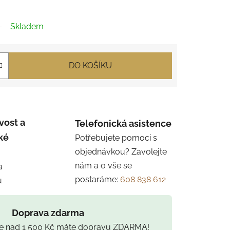
Skladem
DO KOŠÍKU
vost a
Telefonická asistence
ké
Potřebujete pomoci s
objednávkou? Zavolejte
nám a o vše se
a
postaráme:
608 838 612
u
Doprava zdarma
ce nad 1 500 Kč máte dopravu ZDARMA!