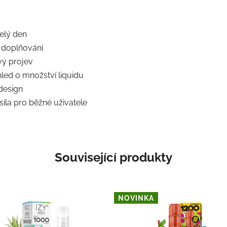
celý den
 doplňování
ový projev
led o množství liquidu
 design
 síla pro běžné uživatele
Související produkty
NOVINKA