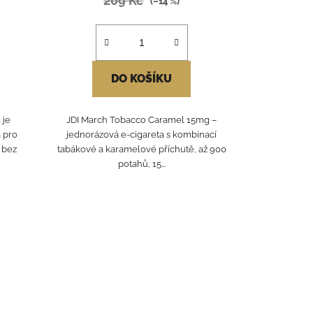
209 Kč
(–14 %)
DO KOŠÍKU
 je
JDI March Tobacco Caramel 15mg –
 pro
jednorázová e-cigareta s kombinací
g bez
tabákové a karamelové příchutě, až 900
potahů, 15...