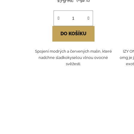
179 Kč
(–50 %)
DO KOŠÍKU
Spojení modrých a červených malin, které
IZY O
nadchne sladkokyselou vlnou ovocné
0mg je 
svěžesti.
exot