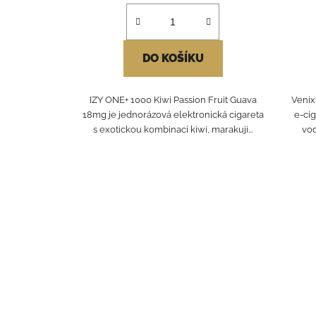
DO KOŠÍKU
IZY ONE+ 1000 Kiwi Passion Fruit Guava
Venix
18mg je jednorázová elektronická cigareta
e‑cig
s exotickou kombinací kiwi, marakuji...
vod