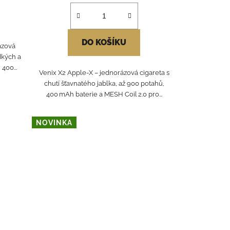
DO KOŠÍKU
ázová
dkých a
400...
Venix X2 Apple‑X – jednorázová cigareta s
chutí šťavnatého jablka, až 900 potahů,
400 mAh baterie a MESH Coil 2.0 pro...
NOVINKA