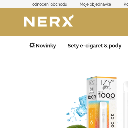
Přejít
Hodnocení obchodu
Moje objednávka
Ko
na
obsah
💥 Novinky
Sety e-cigaret & pody