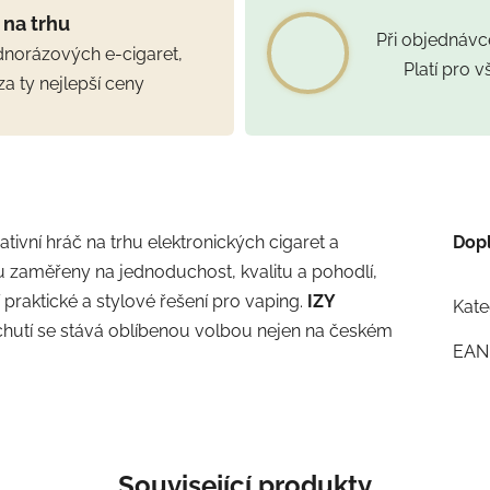
 na trhu
Při objednáv
ednorázových e-cigaret,
Platí pro 
za ty nejlepší ceny
tivní hráč na trhu elektronických cigaret a
Dop
u zaměřeny na jednoduchost, kvalitu a pohodlí,
cí praktické a stylové řešení pro vaping.
IZY
Kate
chutí se stává oblíbenou volbou nejen na českém
EAN
Související produkty