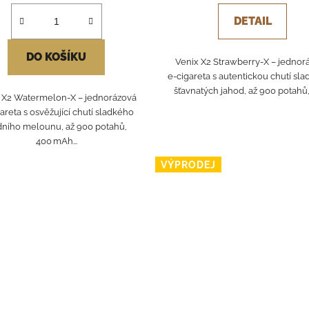
DETAIL
DO KOŠÍKU
Venix X2 Strawberry‑X – jednor
e‑cigareta s autentickou chutí sla
šťavnatých jahod, až 900 potahů, 
 X2 Watermelon‑X – jednorázová
areta s osvěžující chutí sladkého
ního melounu, až 900 potahů,
400 mAh...
VÝPRODEJ