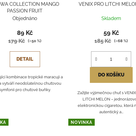
WA COLLECTION MANGO
VENIX PRO LITCHI MELO
PASSION FRUIT
Objednáno
Skladem
89 Kč
59 Kč
179 Kč
185 Kč
(–50 %)
(–68 %)
DETAIL
DO KOŠÍKU
jící kombinace tropické maracuji a
 vytváří neodolatelnou chuťovou
symfonii pro chuťové buňky.
Zažijte výjimečnou chuť s VENI
LITCHI MELON – jednorázov
elektronickou cigaretou, která n
autentický a...
KA
NOVINKA