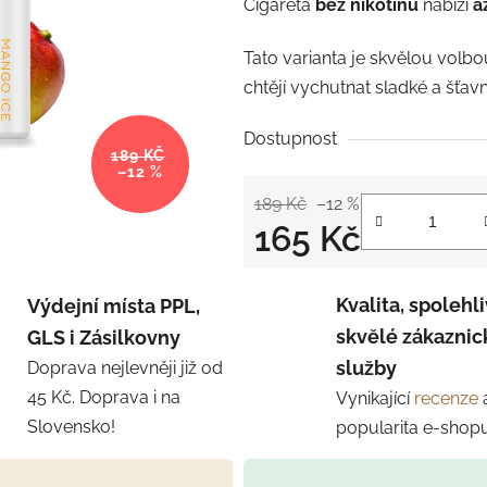
Cigareta
bez nikotinu
nabízí
a
Tato varianta je skvělou volbou
chtějí vychutnat sladké a šť
Dostupnost
189 KČ
–12 %
189 Kč
–12 %
165 Kč
Měrná cena:
Kvalita, spolehli
Výdejní místa PPL,
skvělé zákaznic
GLS i Zásilkovny
služby
Doprava nejlevněji již od
45 Kč. Doprava i na
Vynikající
recenze
Slovensko!
popularita e-shop