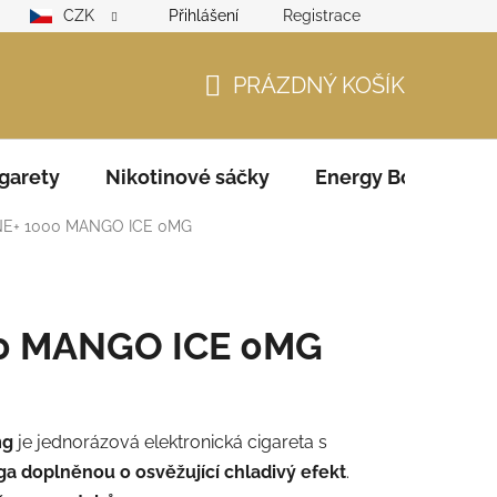
CZK
Přihlášení
Registrace
lamační řád
GDPR
Zodpovědný prodejce – ověření věku
PRÁZDNÝ KOŠÍK
NÁKUPNÍ
KOŠÍK
garety
Nikotinové sáčky
Energy Boosters
NE+ 1000 MANGO ICE 0MG
00 MANGO ICE 0MG
mg
je jednorázová elektronická cigareta s
a doplněnou o osvěžující chladivý efekt
.