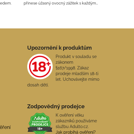
ledem.
přinese úžasný ovocný zážitek s každým...
Upozornění k produktům
Produkt v souladu se
zákonem
§167/1998. Zákaz
prodeje mladším 18-ti
let. Uchovávejte mimo
dosah dětí.
Zodpovědný prodejce
K ověření věku
zákazníků používáme
službu Adulto.cz.
ěření
Jak probíhá ověření?