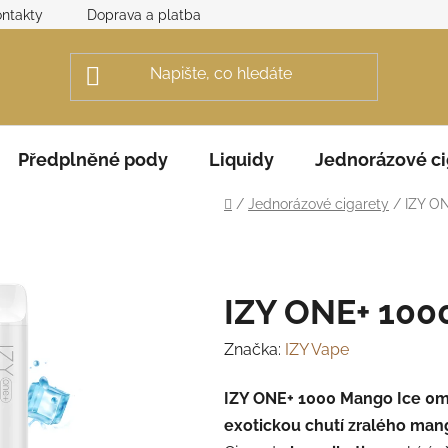
ntakty
Doprava a platba
Obchodní podmínky
Rek
Předplněné pody
Liquidy
Jednorázové ci
Domů
/
Jednorázové cigarety
/
IZY O
IZY ONE+ 10
Značka:
IZY Vape
IZY ONE+ 1000 Mango Ice 0
exotickou chutí zralého mang