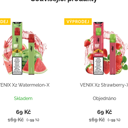
DEJ
VÝPRODEJ
ENIX X2 Watermelon-X
VENIX X2 Strawberry-
Skladem
Objednáno
69 Kč
69 Kč
169 Kč
169 Kč
(–59 %)
(–59 %)