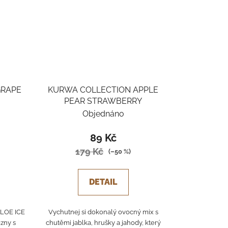
GRAPE
KURWA COLLECTION APPLE
PEAR STRAWBERRY
Objednáno
89 Kč
179 Kč
(–50 %)
DETAIL
LOE ICE
Vychutnej si dokonalý ovocný mix s
ozny s
chutěmi jablka, hrušky a jahody, který