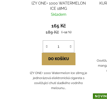
IZY ONE+ 1000 WATERMELON
KUR
ICE 18MG
Skladem
165 Kč
189 Kč
(–12 %)
DO KOŠÍKU
Osvěžu
manga
IZY ONE+ 1000 Watermelon Ice 18mg je
jednorázová elektronická cigareta s
osvěžující chutí sladkého vodního
melounu...
NOVIN