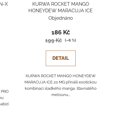
N-X
KURWA ROCKET MANGO
HONEYDEW MARACUJA ICE
Objednáno
186 Kč
199 Kč
(–6 %)
DETAIL
KURWA ROCKET MANGO HONEYDEW
MARACUJA ICE 20 MG přináší exotickou
kombinaci sladkého manga, šťavnatého
X PRO
melounu...
ou
abízí