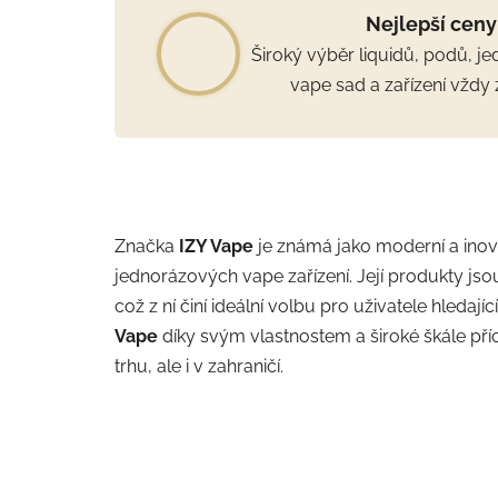
Nejlepší ceny
Široký výběr liquidů, podů, j
vape sad a zařízení vždy 
Značka
IZY Vape
je známá jako moderní a inova
jednorázových vape zařízení. Její produkty jso
což z ní činí ideální volbu pro uživatele hledají
Vape
díky svým vlastnostem a široké škále pří
trhu, ale i v zahraničí.