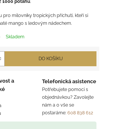
ž 1000 potahů
.
 pro milovníky tropických příchutí, kteří si
avnaté mango s ledovým nádechem.
Skladem
DO KOŠÍKU
vost a
Telefonická asistence
ké
Potřebujete pomoci s
objednávkou? Zavolejte
nám a o vše se
a
postaráme:
608 838 612
u