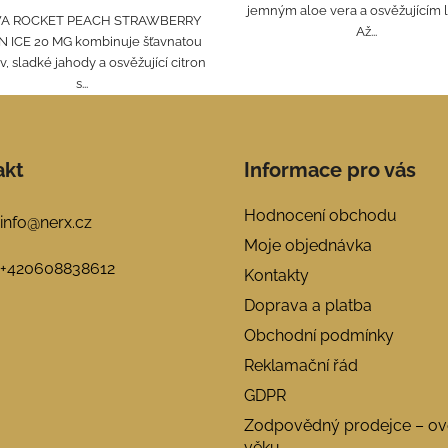
jemným aloe vera a osvěžujícím 
A ROCKET PEACH STRAWBERRY
Až...
 ICE 20 MG kombinuje šťavnatou
, sladké jahody a osvěžující citron
s...
akt
Informace pro vás
Hodnocení obchodu
info
@
nerx.cz
Moje objednávka
+420608838612
Kontakty
Doprava a platba
Obchodní podmínky
Reklamační řád
GDPR
Zodpovědný prodejce – ov
věku