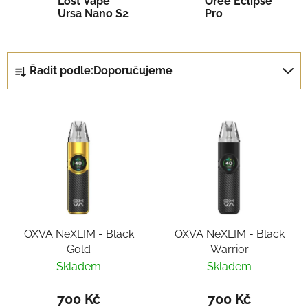
Lost Vape
Oree Eclipse
Ursa Nano S2
Pro
Ř
Řadit podle:
Doporučujeme
a
z
V
e
ý
n
p
í
i
p
s
r
p
o
r
d
OXVA NeXLIM - Black
OXVA NeXLIM - Black
o
u
Gold
Warrior
d
k
Skladem
Skladem
u
t
k
ů
700 Kč
700 Kč