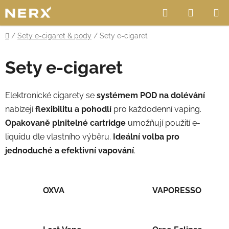
Přejít
Hledat
NÁKUP
na
obsah
KOŠÍK
Domů
/
Sety e-cigaret & pody
/
Sety e-cigaret
Sety e-cigaret
Elektronické cigarety se
systémem POD na dolévání
nabízejí
flexibilitu a pohodlí
pro každodenní vaping.
Opakovaně plnitelné cartridge
umožňují použití e-
liquidu dle vlastního výběru.
Ideální volba pro
jednoduché a efektivní vapování
.
OXVA
VAPORESSO