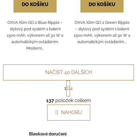
DO KOŠÍKU
DO KOŠÍKU
OXVA Xlim GO 2 Blue Ripple –
OXVA Xlim GO 2 Green Ripple
stylový pod systém s baterií
– stylový pod systém s baterií
1500 mAh, výkonem až 30 W a
1500 mAh, výkonem až 30 W a
automatickým ovládáním.
automatickým ovládáním....
Moderní...
NAČÍST 40 DALŠÍCH
S
1
4
t
r
O
á
137
položek celkem
v
n
l
k
NAHORU
á
o
d
v
a
á
Bleskové doručení
c
n