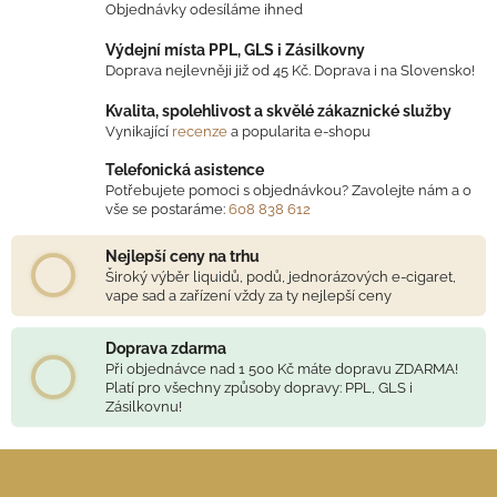
Objednávky odesíláme ihned
í
í
p
Výdejní místa PPL, GLS i Zásilkovny
r
Doprava nejlevněji již od 45 Kč. Doprava i na Slovensko!
v
Kvalita, spolehlivost a skvělé zákaznické služby
k
Vynikající
recenze
a popularita e-shopu
y
v
Telefonická asistence
ý
Potřebujete pomoci s objednávkou? Zavolejte nám a o
vše se postaráme:
608 838 612
p
i
Nejlepší ceny na trhu
s
Široký výběr liquidů, podů, jednorázových e-cigaret,
u
vape sad a zařízení vždy za ty nejlepší ceny
Doprava zdarma
Při objednávce nad 1 500 Kč máte dopravu ZDARMA!
Platí pro všechny způsoby dopravy: PPL, GLS i
Zásilkovnu!
Z
á