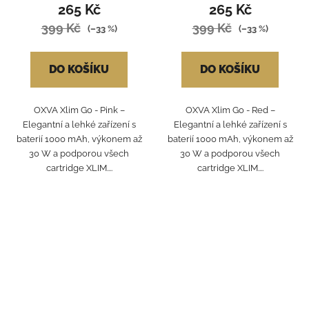
265 Kč
265 Kč
399 Kč
399 Kč
(–33 %)
(–33 %)
DO KOŠÍKU
DO KOŠÍKU
OXVA Xlim Go - Pink –
OXVA Xlim Go - Red –
Elegantní a lehké zařízení s
Elegantní a lehké zařízení s
baterií 1000 mAh, výkonem až
baterií 1000 mAh, výkonem až
30 W a podporou všech
30 W a podporou všech
cartridge XLIM....
cartridge XLIM....