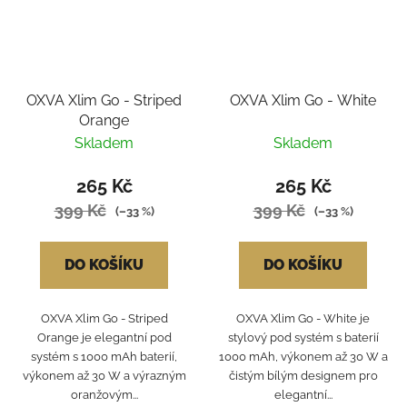
OXVA Xlim Go - Striped
OXVA Xlim Go - White
Orange
Skladem
Skladem
265 Kč
265 Kč
399 Kč
399 Kč
(–33 %)
(–33 %)
DO KOŠÍKU
DO KOŠÍKU
OXVA Xlim Go - Striped
OXVA Xlim Go - White je
Orange je elegantní pod
stylový pod systém s baterií
systém s 1000 mAh baterií,
1000 mAh, výkonem až 30 W a
výkonem až 30 W a výrazným
čistým bílým designem pro
oranžovým...
elegantní...