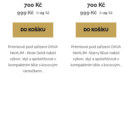
700 Kč
700 Kč
999 Kč
999 Kč
(–29 %)
(–29 %)
DO KOŠÍKU
DO KOŠÍKU
Prémiové pod zařízení OXVA
Prémiové pod zařízení OXVA
NeXLIM - Rose Gold nabízí
NeXLIM -Starry Blue nabízí
výkon, styl a spolehlivost v
výkon, styl a spolehlivost v
kompaktním těle s kovovým
kompaktním těle s kovovým...
rámečkem...