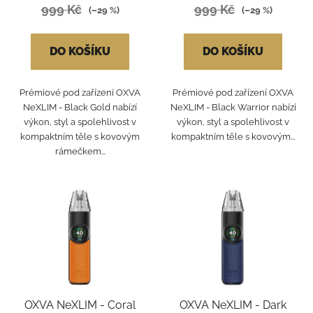
t
999 Kč
999 Kč
(–29 %)
(–29 %)
ů
DO KOŠÍKU
DO KOŠÍKU
Prémiové pod zařízení OXVA
Prémiové pod zařízení OXVA
NeXLIM - Black Gold nabízí
NeXLIM - Black Warrior nabízí
výkon, styl a spolehlivost v
výkon, styl a spolehlivost v
kompaktním těle s kovovým
kompaktním těle s kovovým...
rámečkem...
OXVA NeXLIM - Coral
OXVA NeXLIM - Dark