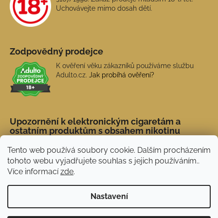
Uchovávejte mimo dosah dětí.
Zodpovědný prodejce
K ověření věku zákazníků používáme službu
Adulto.cz.
Jak probíhá ověření?
Upozornění k elektronickým cigaretám a
ostatním produktům s obsahem nikotinu
Tento web používá soubory cookie. Dalším procházením
tohoto webu vyjadřujete souhlas s jejich používáním..
Více informací
zde
.
Nastavení
Novinka: Akční doprava s PPL od 45 Kč. Při