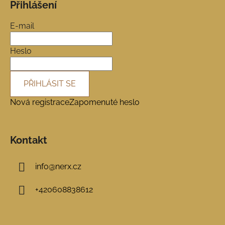
Přihlášení
p
a
E-mail
t
í
Heslo
PŘIHLÁSIT SE
Nová registrace
Zapomenuté heslo
Kontakt
info
@
nerx.cz
+420608838612