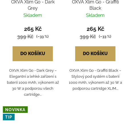
OXVA Xlim Go - Dark
OXVA Xlim Go - Graffiti
Grey
Black
Skladem
Skladem
265 Kč
265 Kč
399 Kč
399 Kč
(–33 %)
(–33 %)
DO KOŠÍKU
DO KOŠÍKU
OXVA Xlim Go - Dark Grey –
OXVA Xlim Go - Graffiti Black –
Elegantní a lehké zařízení s
Stylový pod systém s baterií
baterií 1000 mAh, výkonem až
1000 mAh, výkonem až 30 W a
30 W a podporou všech
podporou cartridge XLIM....
cartridge...
NOVINKA
TIP