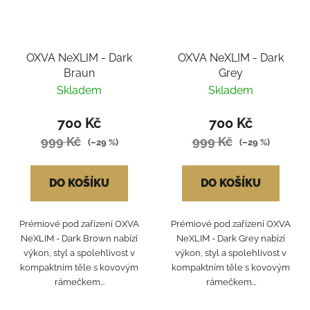
OXVA NeXLIM - Dark
OXVA NeXLIM - Dark
Braun
Grey
Skladem
Skladem
700 Kč
700 Kč
999 Kč
999 Kč
(–29 %)
(–29 %)
DO KOŠÍKU
DO KOŠÍKU
Prémiové pod zařízení OXVA
Prémiové pod zařízení OXVA
NeXLIM - Dark Brown nabízí
NeXLIM - Dark Grey nabízí
výkon, styl a spolehlivost v
výkon, styl a spolehlivost v
kompaktním těle s kovovým
kompaktním těle s kovovým
rámečkem...
rámečkem...