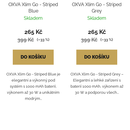
OXVA Xlim Go - Striped
OXVA Xlim Go - Striped
Blue
Grey
Skladem
Skladem
265 Kč
265 Kč
399 Kč
399 Kč
(–33 %)
(–33 %)
DO KOŠÍKU
DO KOŠÍKU
OXVA Xlim Go - Striped Blue je
OXVA Xlim Go - Striped Grey –
elegantní a výkonný pod
Elegantní a lehké zařízení s
systém s 1000 mAh baterií,
baterií 1000 mAh, výkonem až
výkonem až 30 W a unikátním
30 W a podporou všech...
modrým...