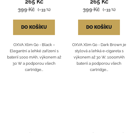
265 Kč
265 Kč
399 Kč
399 Kč
(–33 %)
(–33 %)
DO KOŠÍKU
DO KOŠÍKU
OXVA Xlim Go - Black –
OXVA Xlim Go - Dark Brown je
Elegantní a lehké zařízení s
stylová a lehká e-cigareta s
baterií 1000 mAh, výkonem až
výkonem až 30 W, 1000mAh
30 W a podporou všech
baterií a podporou všech
cartridge...
cartridge...