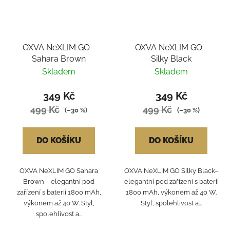
OXVA NeXLIM GO -
OXVA NeXLIM GO -
Sahara Brown
Silky Black
Skladem
Skladem
349 Kč
349 Kč
499 Kč
499 Kč
(–30 %)
(–30 %)
DO KOŠÍKU
DO KOŠÍKU
OXVA NeXLIM GO Sahara
OXVA NeXLIM GO Silky Black–
Brown – elegantní pod
elegantní pod zařízení s baterií
zařízení s baterií 1800 mAh,
1800 mAh, výkonem až 40 W.
výkonem až 40 W. Styl,
Styl, spolehlivost a...
spolehlivost a...