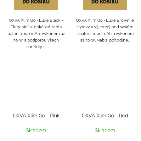
DO KOŠÍKU
DO KOŠÍKU
OXVA Xlim Go - Luxe Black –
OXVA Xlim Go - Luxe Brown je
Elegantní a lehké zařízení s
stylový a výkonný pod systém
baterií 1000 mAh, výkonem až
s baterií 1000 mAh a výkonem
30 W a podporou všech
až 30 W. Nabízí pohodlné...
cartridge...
OXVA Xlim Go - Pink
OXVA Xlim Go - Red
Skladem
Skladem