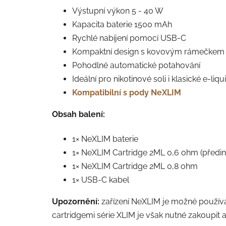
Výstupní výkon 5 - 40 W
Kapacita baterie 1500 mAh
Rychlé nabíjení pomocí USB-C
Kompaktní design s kovovým rámečkem
Pohodlné automatické potahování
Ideální pro nikotinové soli i klasické e-liqu
Kompatibilní s pody NeXLIM
Obsah balení:
1× NeXLIM baterie
1× NeXLIM Cartridge 2ML 0,6 ohm (předin
1× NeXLIM Cartridge 2ML 0,8 ohm
1× USB-C kabel
Upozornění:
z
ařízení NeXLIM je možné používat
cartridgemi série XLIM je však nutné zakoupit a