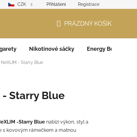
CZK
Přihlášení
Registrace
lamační řád
GDPR
Zodpovědný prodejce – ověření věku
PRÁZDNÝ KOŠÍK
NÁKUPNÍ
KOŠÍK
garety
Nikotinové sáčky
Energy Boosters
NeXLIM - Starry Blue
- Starry Blue
eXLIM -
Starry Blue
nabízí výkon, styl a
ěle s kovovým rámečkem a matnou