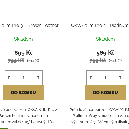
Xlim Pro 3 - Brown Leather
OXVA Xlim Pro 2 - Platinum
Skladem
Skladem
699 Kč
569 Kč
799 Kč
799 Kč
(–12 %)
(–28 %)
DO KOŠÍKU
DO KOŠÍKU
vé pod zařízení OXVA XLIM Pro 2 -
Prémiové pod zařízení OXVA XLIM 
Brown Leather s moderním
Platinum Gray s moderním vzhl
ledem.Velký 1,05” barevný HD...
výkonem až 30 W, velkým displeje