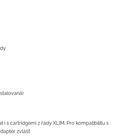
idy
stalovaná)
 i s cartridgemi z řady XLIM. Pro kompatibilitu s
daptér zvlášť.