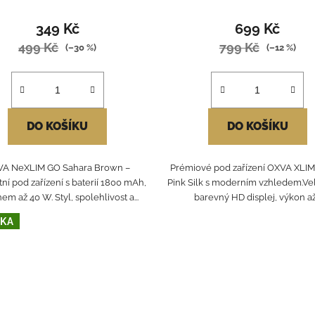
349 Kč
699 Kč
499 Kč
799 Kč
(–30 %)
(–12 %)
DO KOŠÍKU
DO KOŠÍKU
A NeXLIM GO Sahara Brown –
Prémiové pod zařízení OXVA XLIM 
ní pod zařízení s baterií 1800 mAh,
Pink Silk s moderním vzhledem.Vel
em až 40 W. Styl, spolehlivost a...
barevný HD displej, výkon až.
KA