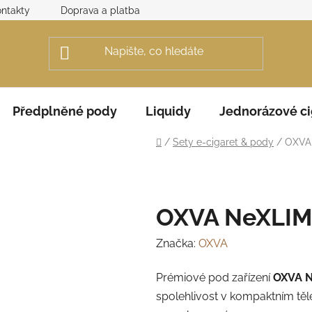
ntakty
Doprava a platba
Obchodní podmínky
Rek
Předplněné pody
Liquidy
Jednorázové ci
Domů
/
Sety e-cigaret & pody
/
OXVA 
OXVA NeXLIM 
Značka:
OXVA
Prémiové pod zařízení
OXVA N
spolehlivost v kompaktním t