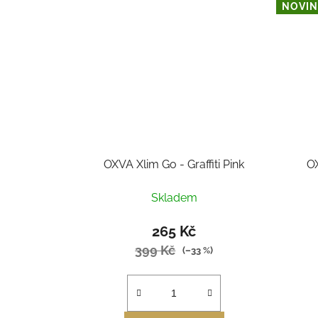
NOVIN
OXVA Xlim Go - Graffiti Pink
OX
Skladem
265 Kč
399 Kč
(–33 %)