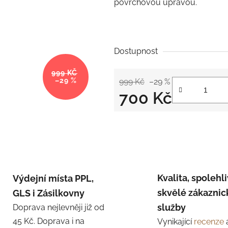
povrchovou úpravou.
Dostupnost
999 KČ
–29 %
999 Kč
–29 %
700 Kč
Měrná cena:
Kvalita, spolehli
Výdejní místa PPL,
skvělé zákaznic
GLS i Zásilkovny
služby
Doprava nejlevněji již od
45 Kč. Doprava i na
Vynikající
recenze