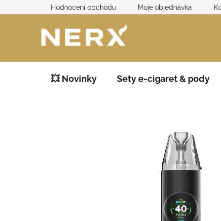
Přejít
Hodnocení obchodu
Moje objednávka
Ko
na
obsah
💥 Novinky
Sety e-cigaret & pody