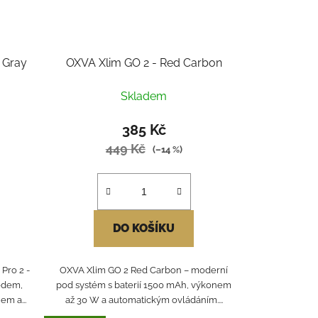
 Gray
OXVA Xlim GO 2 - Red Carbon
Skladem
385 Kč
449 Kč
(–14 %)
DO KOŠÍKU
Pro 2 -
OXVA Xlim GO 2 Red Carbon – moderní
edem,
pod systém s baterií 1500 mAh, výkonem
m a...
až 30 W a automatickým ovládáním....