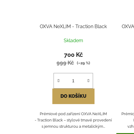
OXVA NeXLIM - Traction Black
OXVA 
Skladem
700 Kč
999 Kč
(–29 %)
DO KOŠÍKU
Prémiové pod zařízení OXVA NeXLIM
Prémio
- Traction Black – stylové tmavé provedení
s jemnou strukturou a metalickým...
vzh