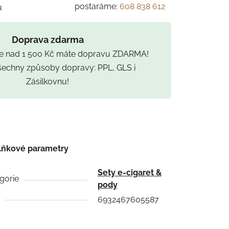
postaráme:
608 838 612
u
Doprava zdarma
ce nad 1 500 Kč máte dopravu ZDARMA!
všechny způsoby dopravy: PPL, GLS i
Zásilkovnu!
lňkové parametry
Sety e-cigaret &
gorie
pody
6932467605587