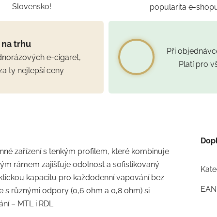
Slovensko!
popularita e-shop
 na trhu
Při objednáv
ednorázových e-cigaret,
Platí pro 
za ty nejlepší ceny
Dop
onné zařízení s tenkým profilem, které kombinuje
vým rámem zajišťuje odolnost a sofistikovaný
Kate
ktickou kapacitu pro každodenní vapování bez
EAN
e s různými odpory (0,6
ohm a 0,8
ohm) si
ání – MTL i RDL.