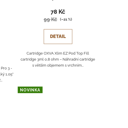
78 Kč
99 Kč
(–21 %)
DETAIL
Cartridge OXVA Xlim EZ Pod Top Fill
cartridge 3ml 0,8 ohm – Náhradní cartridge
s větším objemem s vrchním...
Pro 3 -
ký 1,05”
..
NOVINKA