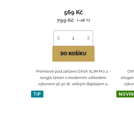
569 Kč
799 Kč
(–28 %)
DO KOŠÍKU
Prémiové pod zařízení OXVA XLIM Pro 2 -
OXV
Jungle Green s moderním vzhledem,
elegant
výkonem až 30 W, velkým displejem a...
výkon
TIP
NOVIN