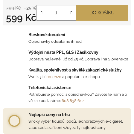
799 Kč
–25 %
DO KOŠÍKU
599 Kč
Měrná cena:
Bleskové doručení
Objednávky odesíláme ihned
Výdejní místa PPL, GLS i Zásilkovny
Doprava nejlevněji již od 45 Kč. Doprava i na Slovensko!
Kvalita, spolehlivost a skvělé zákaznické služby
Vynikající
recenze
a popularita e-shopu
Telefonická asistence
Potřebujete pomoci s objednávkou? Zavolejte nám a o
vše se postaráme:
608 838 612
Nejlepší ceny na trhu
Široký výběr liquidů, podů, jednorázových e-cigaret,
vape sad a zařízení vždy za ty nejlepší ceny