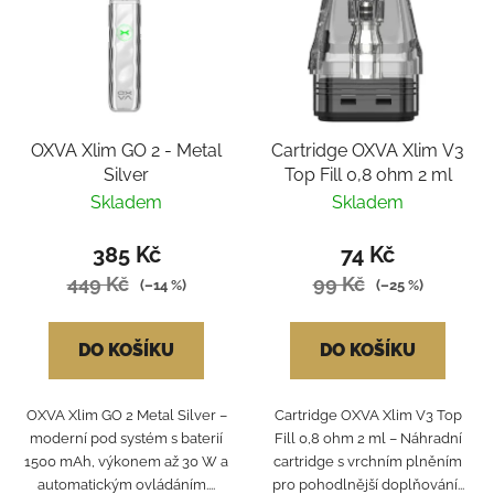
OXVA Xlim GO 2 - Metal
Cartridge OXVA Xlim V3
Silver
Top Fill 0,8 ohm 2 ml
Skladem
Skladem
385 Kč
74 Kč
449 Kč
99 Kč
(–14 %)
(–25 %)
DO KOŠÍKU
DO KOŠÍKU
OXVA Xlim GO 2 Metal Silver –
Cartridge OXVA Xlim V3 Top
moderní pod systém s baterií
Fill 0,8 ohm 2 ml – Náhradní
1500 mAh, výkonem až 30 W a
cartridge s vrchním plněním
automatickým ovládáním....
pro pohodlnější doplňování...