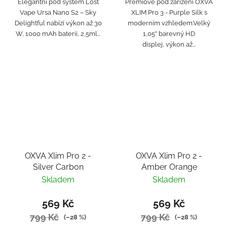
Elegantní pod systém Lost
Prémiové pod zařízení OXVA
Vape Ursa Nano S2 – Sky
XLIM Pro 3 - Purple Silk s
Delightful nabízí výkon až 30
moderním vzhledem.Velký
W, 1000 mAh baterii, 2,5ml...
1,05” barevný HD
displej, výkon až...
OXVA Xlim Pro 2 -
OXVA Xlim Pro 2 -
Silver Carbon
Amber Orange
Skladem
Skladem
569 Kč
569 Kč
799 Kč
799 Kč
(–28 %)
(–28 %)