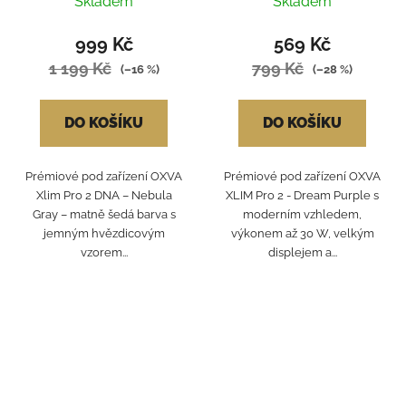
Skladem
Skladem
999 Kč
569 Kč
1 199 Kč
799 Kč
(–16 %)
(–28 %)
DO KOŠÍKU
DO KOŠÍKU
Prémiové pod zařízení OXVA
Prémiové pod zařízení OXVA
Xlim Pro 2 DNA – Nebula
XLIM Pro 2 - Dream Purple s
Gray – matně šedá barva s
moderním vzhledem,
jemným hvězdicovým
výkonem až 30 W, velkým
vzorem...
displejem a...