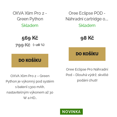
OXVA Xlim Pro 2 -
Oree Eclipse POD -
Green Python
Náhradní cartridge 0,8
Ω
Skladem
Skladem
569 Kč
98 Kč
799 Kč
(–28 %)
DO KOŠÍKU
DO KOŠÍKU
Oree Eclipse Pro Náhradní
Pod – Dlouhá výdrž, skvělé
OXVA Xlim Pro 2 – Green
podání chuti!
Python je výkonný pod systém
s baterií 1300 mAh,
nastavitelným výkonem až 30
W a HD...
NOVINKA