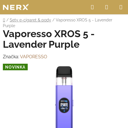
Přejít
Hledat
NÁKUP
na
obsah
KOŠÍK
Domů
/
Sety e-cigaret & pody
/
Vaporesso XROS 5 - Lavender
Purple
Vaporesso XROS 5 -
Lavender Purple
Značka:
VAPORESSO
NOVINKA