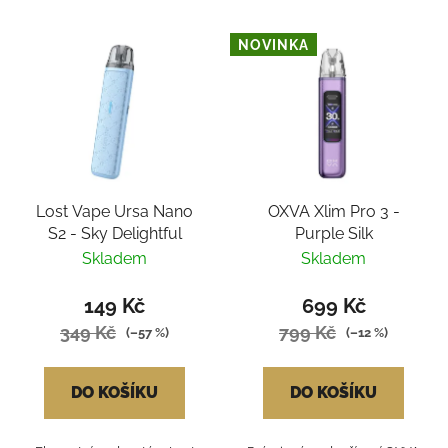
NOVINKA
Lost Vape Ursa Nano
OXVA Xlim Pro 3 -
S2 - Sky Delightful
Purple Silk
Skladem
Skladem
149 Kč
699 Kč
349 Kč
799 Kč
(–57 %)
(–12 %)
DO KOŠÍKU
DO KOŠÍKU