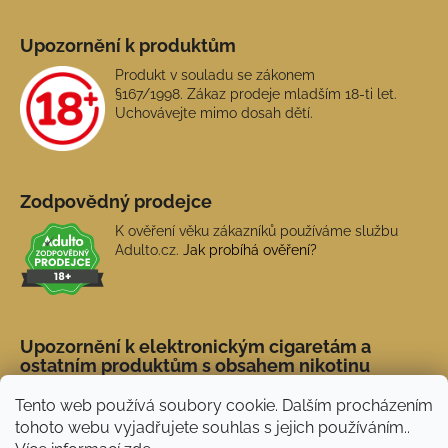
Upozornění k produktům
Produkt v souladu se zákonem
§167/1998. Zákaz prodeje mladším 18-ti let.
Uchovávejte mimo dosah dětí.
Zodpovědný prodejce
K ověření věku zákazníků používáme službu
Adulto.cz.
Jak probíhá ověření?
Upozornění k elektronickým cigaretám a
ostatním produktům s obsahem nikotinu
Tento web používá soubory cookie. Dalším procházením
tohoto webu vyjadřujete souhlas s jejich používáním..