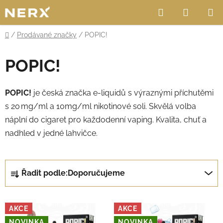
Přejít
Hledat
NÁKUP
na
obsah
KOŠÍK
Domů
/
Prodávané značky
/
POPIC!
POPIC!
POPIC!
je česká značka e-liquidů s výraznými příchutěmi
s 20 mg/ml a 10mg/ml nikotinové soli. Skvělá volba
náplní do cigaret pro každodenní vaping. Kvalita, chuť a
nadhled v jedné lahvičce.
Ř
Řadit podle:
Doporučujeme
a
z
V
e
AKCE
AKCE
ý
n
NOVINKA
NOVINKA