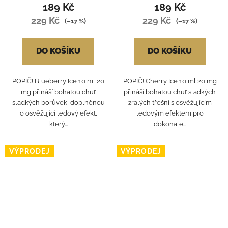
189 Kč
189 Kč
229 Kč
229 Kč
(–17 %)
(–17 %)
DO KOŠÍKU
DO KOŠÍKU
POPIČ! Blueberry Ice 10 ml 20
POPIČ! Cherry Ice 10 ml 20 mg
mg přináší bohatou chuť
přináší bohatou chuť sladkých
sladkých borůvek, doplněnou
zralých třešní s osvěžujícím
o osvěžující ledový efekt,
ledovým efektem pro
který...
dokonale...
VÝPRODEJ
VÝPRODEJ