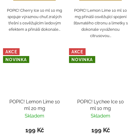
POPIC! Cherry Ice 10 ml 10 mg
POPIC! Lemon Lime 10 ml 10
spojuje výraznou chuť zralých
mg přináší osvěžující spojení
třešní s osvěžujícím ledovým
šťavnatého citronu a limetky s
efektem a přináší dokonale...
dokonale vyváženou
citrusovou...
AKCE
AKCE
NOVINKA
NOVINKA
POPIC! Lemon Lime 10
POPIC! Lychee Ice 10
ml 20 mg
ml 10 mg
Skladem
Skladem
199 Kč
199 Kč