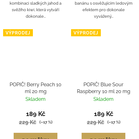
kombinaci sladkých jahod a
banánu s osvěžujícím ledovým
svěžího kiwi, která vytváří
efektem pro dokonale
dokonale...
vyvážený...
VÝPRODEJ
VÝPRODEJ
POPIČ! Berry Peach 10
POPIČ! Blue Sour
ml 20 mg
Raspberry 10 ml 20 mg
Skladem
Skladem
189 Kč
189 Kč
229 Kč
229 Kč
(–17 %)
(–17 %)