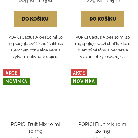
229 Kč
229 Kč
(–13 %)
(–13 %)
DO KOŠÍKU
DO KOŠÍKU
POPIC! Cactus Aloes 10 ml 10
POPIC! Cactus Aloes 10 ml 20
mg spojuje svěží chuť kaktusu
mg spojuje svěží chuť kaktusu
s jemnými tóny aloe vera a
s jemnými tóny aloe vera a
vytváří lehký, osvěžující...
vytváří lehký, osvěžující...
AKCE
AKCE
NOVINKA
NOVINKA
POPIC! Fruit Mix 10 ml
POPIC! Fruit Mix 10 ml
10 mg
20 mg