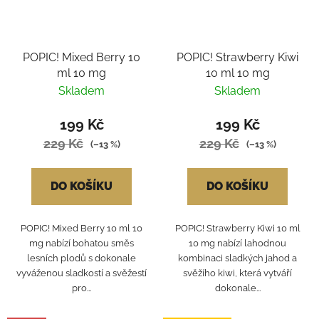
POPIC! Mixed Berry 10
POPIC! Strawberry Kiwi
ml 10 mg
10 ml 10 mg
Skladem
Skladem
199 Kč
199 Kč
229 Kč
229 Kč
(–13 %)
(–13 %)
DO KOŠÍKU
DO KOŠÍKU
POPIC! Mixed Berry 10 ml 10
POPIC! Strawberry Kiwi 10 ml
mg nabízí bohatou směs
10 mg nabízí lahodnou
lesních plodů s dokonale
kombinaci sladkých jahod a
vyváženou sladkostí a svěžestí
svěžího kiwi, která vytváří
pro...
dokonale...