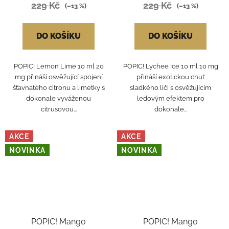
229 Kč
229 Kč
(–13 %)
(–13 %)
DO KOŠÍKU
DO KOŠÍKU
POPIC! Lemon Lime 10 ml 20
POPIC! Lychee Ice 10 ml 10 mg
mg přináší osvěžující spojení
přináší exotickou chuť
šťavnatého citronu a limetky s
sladkého liči s osvěžujícím
dokonale vyváženou
ledovým efektem pro
citrusovou...
dokonale...
AKCE
AKCE
NOVINKA
NOVINKA
POPIC! Mango
POPIC! Mango