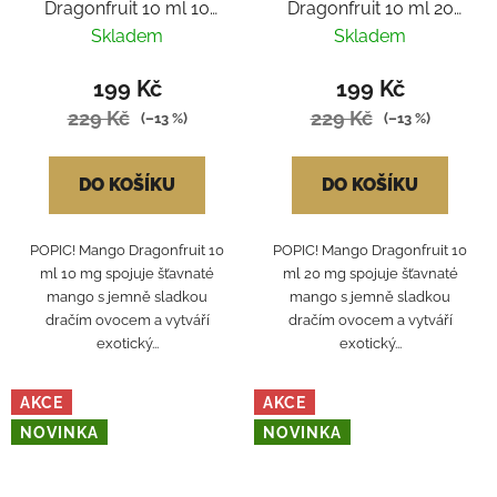
Dragonfruit 10 ml 10
Dragonfruit 10 ml 20
mg
mg
Skladem
Skladem
199 Kč
199 Kč
229 Kč
229 Kč
(–13 %)
(–13 %)
DO KOŠÍKU
DO KOŠÍKU
POPIC! Mango Dragonfruit 10
POPIC! Mango Dragonfruit 10
ml 10 mg spojuje šťavnaté
ml 20 mg spojuje šťavnaté
mango s jemně sladkou
mango s jemně sladkou
dračím ovocem a vytváří
dračím ovocem a vytváří
exotický...
exotický...
AKCE
AKCE
NOVINKA
NOVINKA