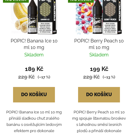
p
í
i
p
s
r
p
o
r
d
POPIC! Banana Ice 10
POPIC! Berry Peach 10
o
u
ml 10 mg
ml 10 mg
d
k
Skladem
Skladem
u
t
k
ů
189 Kč
199 Kč
t
229 Kč
229 Kč
(–17 %)
(–13 %)
ů
DO KOŠÍKU
DO KOŠÍKU
POPIC! Banana Ice 10 ml 10 mg
POPIC! Berry Peach 10 ml 10
přináší sladkou chuť zralého
mg spojuje šťavnatou broskev
banánu s osvěžujícím ledovým
s lahodnou směsí lesních
efektem pro dokonale
plodů a přináší dokonale