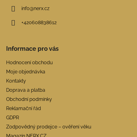
u
info
@
nerx.cz
+420608838612
Informace pro vás
Hodnocení obchodu
Moje objednávka
Kontakty
Doprava a platba
Obchodní podmínky
Reklamační řád
GDPR
Zodpovědný prodejce – ověření věku
Magazín NERX.CZ