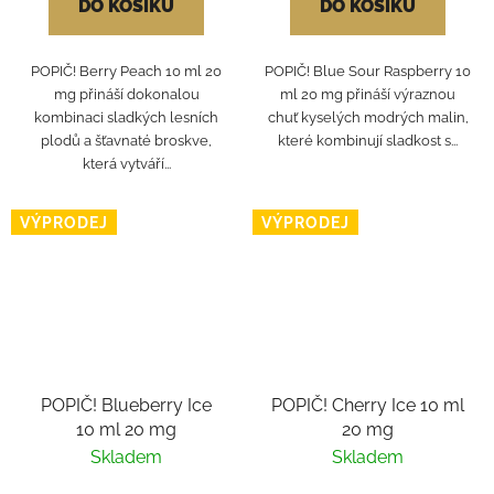
DO KOŠÍKU
DO KOŠÍKU
POPIČ! Berry Peach 10 ml 20
POPIČ! Blue Sour Raspberry 10
mg přináší dokonalou
ml 20 mg přináší výraznou
kombinaci sladkých lesních
chuť kyselých modrých malin,
plodů a šťavnaté broskve,
které kombinují sladkost s...
která vytváří...
VÝPRODEJ
VÝPRODEJ
POPIČ! Blueberry Ice
POPIČ! Cherry Ice 10 ml
10 ml 20 mg
20 mg
Skladem
Skladem