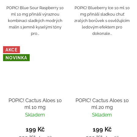
POPIC! Blue Sour Raspberry 10
POPIC! Blueberry Ice 10 ml 10
ml 10 mg přináší výraznou
mg přináší sladkou chuť
kombinaci sladkých modrých
zralých borůvek s osvěžujícím
malin s jemně kyselými tóny
ledovým efektem pro
pro...
dokonale...
AKCE
NOVINKA
POPIC! Cactus Aloes 10
POPIC! Cactus Aloes 10
ml 10 mg
ml 20 mg
Skladem
Skladem
199 Kč
199 Kč