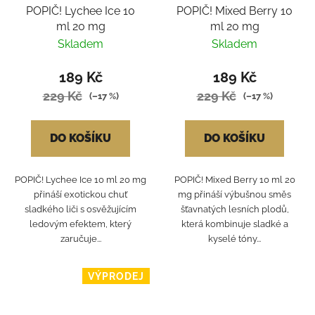
POPIČ! Lychee Ice 10
POPIČ! Mixed Berry 10
ml 20 mg
ml 20 mg
Skladem
Skladem
189 Kč
189 Kč
229 Kč
229 Kč
(–17 %)
(–17 %)
DO KOŠÍKU
DO KOŠÍKU
POPIČ! Lychee Ice 10 ml 20 mg
POPIČ! Mixed Berry 10 ml 20
přináší exotickou chuť
mg přináší výbušnou směs
sladkého liči s osvěžujícím
šťavnatých lesních plodů,
ledovým efektem, který
která kombinuje sladké a
zaručuje...
kyselé tóny...
VÝPRODEJ