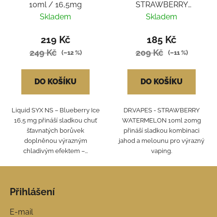
10ml / 16,5mg
STRAWBERRY
WATERMELON 10ml
Skladem
Skladem
20mg
219 Kč
185 Kč
249 Kč
209 Kč
(–12 %)
(–11 %)
DO KOŠÍKU
DO KOŠÍKU
Liquid SYX NS – Blueberry Ice
DR.VAPES - STRAWBERRY
16,5 mg přináší sladkou chuť
WATERMELON 10ml 20mg
šťavnatých borůvek
přináší sladkou kombinaci
doplněnou výrazným
jahod a melounu pro výrazný
chladivým efektem –...
vaping.
Z
á
Přihlášení
p
a
E-mail