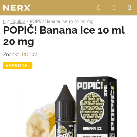
Přejít
Hledat
NÁKUP
na
obsah
KOŠÍK
Domů
/
Liquidy
/
POPIČ! Banana Ice 10 ml 20 mg
POPIČ! Banana Ice 10 ml
20 mg
Značka:
POPIC!
VÝPRODEJ