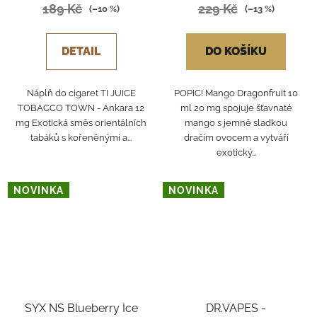
189 Kč
229 Kč
(–10 %)
(–13 %)
DETAIL
DO KOŠÍKU
Náplň do cigaret TI JUICE
POPIC! Mango Dragonfruit 10
TOBACCO TOWN - Ankara 12
ml 20 mg spojuje šťavnaté
mg Exotická směs orientálních
mango s jemně sladkou
tabáků s kořeněnými a...
dračím ovocem a vytváří
exotický...
NOVINKA
NOVINKA
SYX NS Blueberry Ice
DR.VAPES -