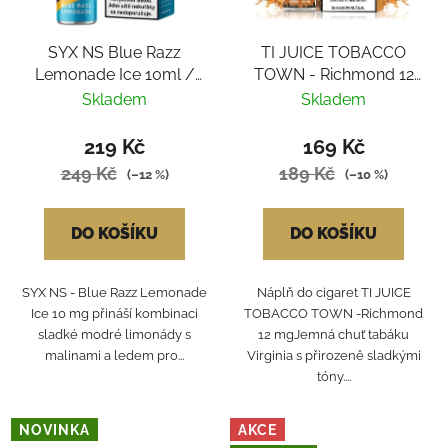
SYX NS Blue Razz
TI JUICE TOBACCO
Lemonade Ice 10ml /
TOWN - Richmond 12
10mg
mg
Skladem
Skladem
219 Kč
169 Kč
249 Kč
189 Kč
(–12 %)
(–10 %)
DO KOŠÍKU
DO KOŠÍKU
SYX NS - Blue Razz Lemonade
Náplň do cigaret TI JUICE
Ice 10 mg přináší kombinaci
TOBACCO TOWN -Richmond
sladké modré limonády s
12 mgJemná chuť tabáku
malinami a ledem pro...
Virginia s přirozeně sladkými
tóny....
NOVINKA
AKCE