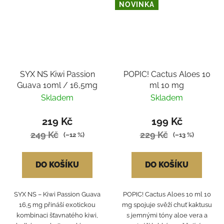
NOVINKA
SYX NS Kiwi Passion
POPIC! Cactus Aloes 10
Guava 10ml / 16,5mg
ml 10 mg
Skladem
Skladem
219 Kč
199 Kč
249 Kč
229 Kč
(–12 %)
(–13 %)
DO KOŠÍKU
DO KOŠÍKU
SYX NS – Kiwi Passion Guava
POPIC! Cactus Aloes 10 ml 10
16,5 mg přináší exotickou
mg spojuje svěží chuť kaktusu
kombinaci šťavnatého kiwi,
s jemnými tóny aloe vera a