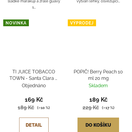
sladké marakuji a zralé guavy
vytváří lehký, osvěžující...
s...
NOVINKA
VÝPRODEJ
TI JUICE TOBACCO
POPIČ! Berry Peach 10
TOWN - Santa Clara 6
ml 20 mg
mg
Objednáno
Skladem
169 Kč
189 Kč
189 Kč
229 Kč
(–10 %)
(–17 %)
DETAIL
DO KOŠÍKU