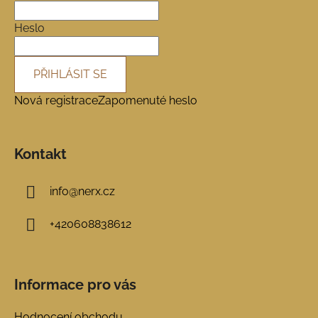
t
í
Heslo
PŘIHLÁSIT SE
Nová registrace
Zapomenuté heslo
Kontakt
info
@
nerx.cz
+420608838612
Informace pro vás
Hodnocení obchodu