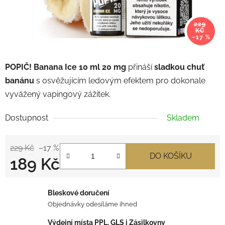
229
KČ
–17 %
POPIČ! Banana Ice 10 ml 20 mg
přináší
sladkou chuť
banánu
s osvěžujícím ledovým efektem pro dokonale
vyvážený vapingový zážitek.
Dostupnost
Skladem
229 Kč
–17 %
DO KOŠÍKU
189 Kč
Měrná cena:
Bleskové doručení
Objednávky odesíláme ihned
Výdejní místa PPL, GLS i Zásilkovny