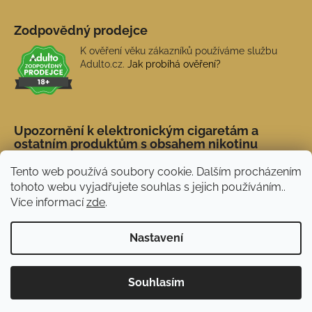
Zodpovědný prodejce
K ověření věku zákazníků používáme službu
Adulto.cz.
Jak probíhá ověření?
Upozornění k elektronickým cigaretám a
ostatním produktům s obsahem nikotinu
Tento web používá soubory cookie. Dalším procházením
tohoto webu vyjadřujete souhlas s jejich používáním..
Více informací
zde
.
Nastavení
Novinka: Akční doprava s PPL od 45 Kč. Při
Vytvořil Shoptet
Souhlasím
nákupu nad 1 500 Kč doprava ZDARMA.
Copyright 2026
NERX.CZ
. Všechna práva vyhrazena.
Používáme
ověření věku Adulto