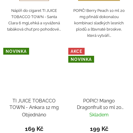
Náplň do cigaret TI JUICE
POPIČ! Berry Peach 10 ml 20
TOBACCO TOWN - Santa
mg přináší dokonalou
Clara 6 mgLehká a vyvážená
kombinaci sladkých lesních
tabáková chuť pro pohodové...
plodů a šťavnaté broskve,
která vytváří...
NOVINKA
AKCE
NOVINKA
TI JUICE TOBACCO
POPIC! Mango
TOWN - Ankara 12 mg
Dragonfruit 10 ml 20
mg
Objednáno
Skladem
169 Kč
199 Kč