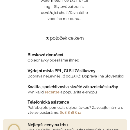
Watermelon Ice 1x2 ml - 18
mg – Stylové zařízení s
osvěžující chutí šťavnatého
vodního melounu...
3
položek celkem
O
v
l
Bleskové doručení
á
Objednávky odesíláme ihned
d
Výdejní místa PPL, GLS i Zásilkovny
a
Doprava nejlevněji již od 45 Kč. Doprava i na Slovensko!
c
í
Kvalita, spolehlivost a skvělé zákaznické služby
p
Vynikající
recenze
a popularita e-shopu
r
Telefonická asistence
v
Potřebujete pomoci s objednávkou? Zavolejte nám a o
k
vše se postaráme:
608 838 612
y
v
Nejlepší ceny na trhu