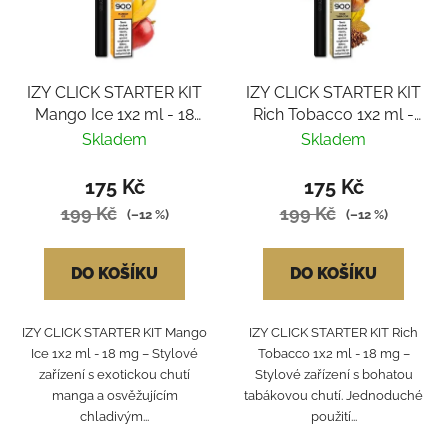
s
r
p
o
r
d
IZY CLICK STARTER KIT
IZY CLICK STARTER KIT
o
u
Mango Ice 1x2 ml - 18
Rich Tobacco 1x2 ml -
d
k
mg
18 mg
Skladem
Skladem
u
t
k
ů
175 Kč
175 Kč
t
199 Kč
199 Kč
(–12 %)
(–12 %)
ů
DO KOŠÍKU
DO KOŠÍKU
IZY CLICK STARTER KIT Mango
IZY CLICK STARTER KIT Rich
Ice 1x2 ml - 18 mg – Stylové
Tobacco 1x2 ml - 18 mg –
zařízení s exotickou chutí
Stylové zařízení s bohatou
manga a osvěžujícím
tabákovou chutí. Jednoduché
chladivým...
použití...