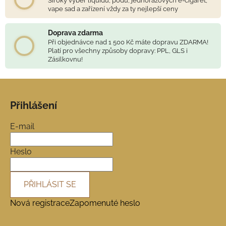
ý
Široký výběr liquidů, podů, jednorázových e-cigaret,
vape sad a zařízení vždy za ty nejlepší ceny
p
i
s
Doprava zdarma
Při objednávce nad 1 500 Kč máte dopravu ZDARMA!
u
Platí pro všechny způsoby dopravy: PPL, GLS i
Zásilkovnu!
Z
á
Přihlášení
p
a
E-mail
t
í
Heslo
PŘIHLÁSIT SE
Nová registrace
Zapomenuté heslo