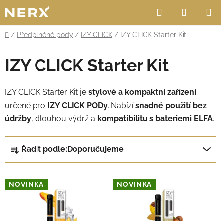
Přejít
Hledat
NÁKUP
na
obsah
KOŠÍK
Domů
/
Předplněné pody
/
IZY CLICK
/
IZY CLICK Starter Kit
IZY CLICK Starter Kit
IZY CLICK Starter Kit je
stylové a kompaktní zařízení
určené pro
IZY CLICK PODy
. Nabízí
snadné použití bez
údržby
, dlouhou výdrž a
kompatibilitu s bateriemi ELFA
.
Ř
Řadit podle:
Doporučujeme
a
z
V
e
NOVINKA
NOVINKA
ý
n
p
í
i
p