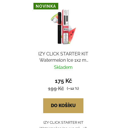
NOVINKA
IZY CLICK STARTER KIT
Watermelon Ice 1x2 ml
- 18 mg
Skladem
175 Kč
199 Kč
(–12 %)
DO KOŠÍKU
IZY CLICK STARTER KIT