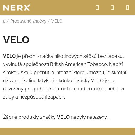
Přejít
Hledat
NÁKUP
na
obsah
KOŠÍK
Domů
/
Prodávané značky
/
VELO
VELO
VELO
je přední značka nikotinových sáčků bez tabáku,
vyvinutá společností British American Tobacco. Nabízí
širokou škálu příchutí a intenzit, které umožňují diskrétní
užívání nikotinu kdykoli a kdekoli. Sáčky VELO jsou
navrženy pro pohodlné umístění pod horní ret, nebarví
zuby a nezpůsobují zápach.
Žádné produkty značky
VELO
nebyly nalezeny...
Z