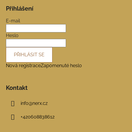
á
Přihlášení
p
a
E-mail
t
í
Heslo
PŘIHLÁSIT SE
Nová registrace
Zapomenuté heslo
Kontakt
info
@
nerx.cz
+420608838612