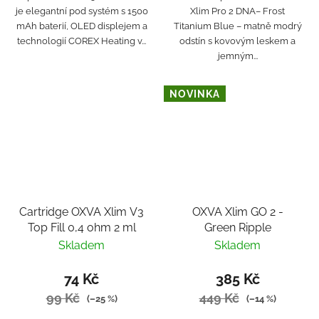
je elegantní pod systém s 1500
Xlim Pro 2 DNA– Frost
mAh baterií, OLED displejem a
Titanium Blue – matně modrý
technologií COREX Heating v...
odstín s kovovým leskem a
jemným...
NOVINKA
Cartridge OXVA Xlim V3
OXVA Xlim GO 2 -
Top Fill 0,4 ohm 2 ml
Green Ripple
Skladem
Skladem
74 Kč
385 Kč
99 Kč
449 Kč
(–25 %)
(–14 %)