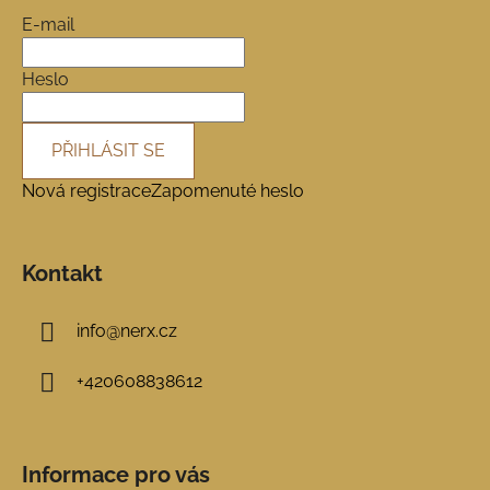
a
E-mail
t
í
Heslo
PŘIHLÁSIT SE
Nová registrace
Zapomenuté heslo
Kontakt
info
@
nerx.cz
+420608838612
Informace pro vás