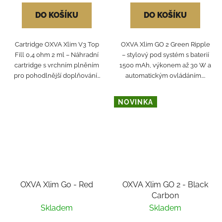
DO KOŠÍKU
DO KOŠÍKU
Cartridge OXVA Xlim V3 Top
OXVA Xlim GO 2 Green Ripple
Fill 0,4 ohm 2 ml – Náhradní
– stylový pod systém s baterií
cartridge s vrchním plněním
1500 mAh, výkonem až 30 W a
pro pohodlnější doplňování...
automatickým ovládáním....
NOVINKA
OXVA Xlim Go - Red
OXVA Xlim GO 2 - Black
Carbon
Skladem
Skladem