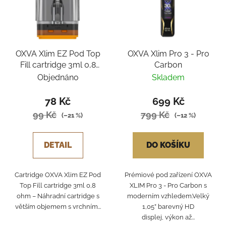
OXVA Xlim EZ Pod Top
OXVA Xlim Pro 3 - Pro
Fill cartridge 3ml 0,8
Carbon
ohm
Objednáno
Skladem
78 Kč
699 Kč
99 Kč
799 Kč
(–21 %)
(–12 %)
DETAIL
DO KOŠÍKU
Cartridge OXVA Xlim EZ Pod
Prémiové pod zařízení OXVA
Top Fill cartridge 3ml 0,8
XLIM Pro 3 - Pro Carbon s
ohm – Náhradní cartridge s
moderním vzhledem.Velký
větším objemem s vrchním...
1,05” barevný HD
displej, výkon až...