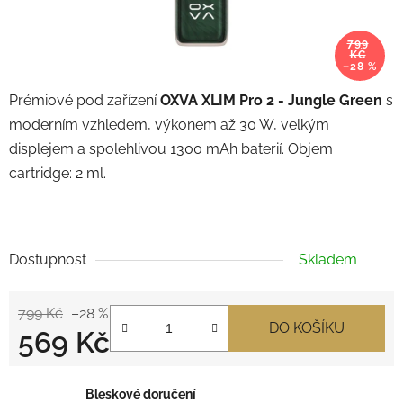
799
KČ
–28 %
Prémiové pod zařízení
OXVA XLIM Pro 2 - Jungle Green
s
moderním vzhledem, výkonem až 30 W, velkým
displejem a spolehlivou 1300 mAh baterií. Objem
cartridge: 2 ml.
Dostupnost
Skladem
799 Kč
–28 %
DO KOŠÍKU
569 Kč
Měrná cena:
Bleskové doručení