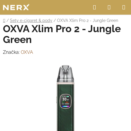
Přejít
Hledat
NÁKUP
na
obsah
KOŠÍK
Domů
/
Sety e-cigaret & pody
/
OXVA Xlim Pro 2 - Jungle Green
OXVA Xlim Pro 2 - Jungle
Green
Značka:
OXVA