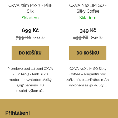
OXVA Xlim Pro 3 - Pink
OXVA NeXLIM GO -
Silk
Silky Coffee
Skladem
Skladem
699 Kč
349 Kč
799 Kč
499 Kč
(–12 %)
(–30 %)
DO KOŠÍKU
DO KOŠÍKU
Prémiové pod zařízení OXVA
OXVA NeXLIM GO Silky
XLIM Pro 3 - Pink Silk s
Coffee – elegantní pod
moderním vzhledem.Velký
zařízení s baterií 1800 mAh,
1,05” barevný HD
výkonem až 40 W. Styl,...
displej, výkon až...
Z
á
Přihlášení
p