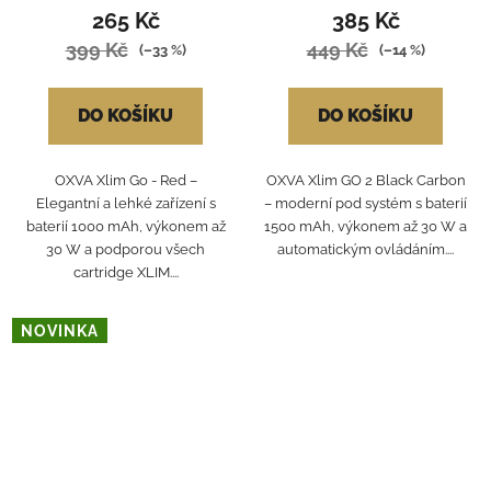
265 Kč
385 Kč
399 Kč
449 Kč
(–33 %)
(–14 %)
DO KOŠÍKU
DO KOŠÍKU
OXVA Xlim Go - Red –
OXVA Xlim GO 2 Black Carbon
Elegantní a lehké zařízení s
– moderní pod systém s baterií
baterií 1000 mAh, výkonem až
1500 mAh, výkonem až 30 W a
30 W a podporou všech
automatickým ovládáním....
cartridge XLIM....
NOVINKA