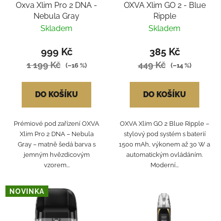
Oxva Xlim Pro 2 DNA -
OXVA Xlim GO 2 - Blue
Nebula Gray
Ripple
Skladem
Skladem
999 Kč
385 Kč
1 199 Kč
449 Kč
(–16 %)
(–14 %)
DO KOŠÍKU
DO KOŠÍKU
Prémiové pod zařízení OXVA
OXVA Xlim GO 2 Blue Ripple –
Xlim Pro 2 DNA – Nebula
stylový pod systém s baterií
Gray – matně šedá barva s
1500 mAh, výkonem až 30 W a
jemným hvězdicovým
automatickým ovládáním.
vzorem...
Moderní...
NOVINKA