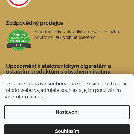
Zodpovědný prodejce
K ověření věku zákazníků používáme službu
Adulto.cz.
Jak probíhá ověření?
Upozornění k elektronickým cigaretám a
ostatním produktům s obsahem nikotinu
Tento web používá soubory cookie. Dalším procházením
tohoto webu vyjadřujete souhlas s jejich používáním..
Více informací
zde
.
Nastavení
Novinka: Akční doprava s PPL od 45 Kč. Při
Vytvořil Shoptet
Souhlasím
nákupu nad 1 500 Kč doprava ZDARMA.
Copyright 2026
NERX.CZ
. Všechna práva vyhrazena.