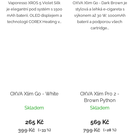
Vaporesso XROS 5 Violet Silk
OXVA Xlim Go - Dark Brown je
je elegantní pod systém s 1500
stylová a lehká e-cigareta s
mAh baterií, OLED displejem a
výkonem až 30 W, 1000mAh
technologií COREX Heating v...
baterií a podporou všech
cartridge...
OXVA Xlim Go - White
OXVA Xlim Pro 2 -
Brown Python
Skladem
Skladem
265 Kč
569 Kč
399 Kč
799 Kč
(–33 %)
(–28 %)