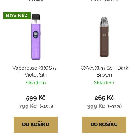
NOVINKA
Vaporesso XROS 5 -
OXVA Xlim Go - Dark
Violet Silk
Brown
Skladem
Skladem
599 Kč
265 Kč
799 Kč
399 Kč
(–25 %)
(–33 %)
DO KOŠÍKU
DO KOŠÍKU