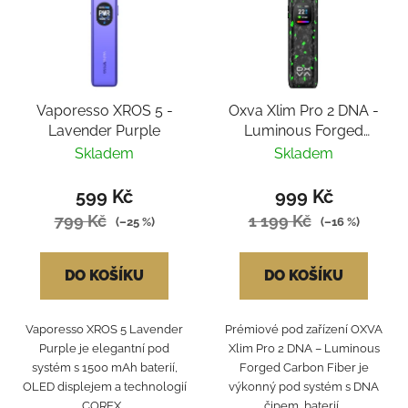
Vaporesso XROS 5 -
Oxva Xlim Pro 2 DNA -
Lavender Purple
Luminous Forged
Carbon Fiber
Skladem
Skladem
599 Kč
999 Kč
799 Kč
1 199 Kč
(–25 %)
(–16 %)
DO KOŠÍKU
DO KOŠÍKU
Vaporesso XROS 5 Lavender
Prémiové pod zařízení OXVA
Purple je elegantní pod
Xlim Pro 2 DNA – Luminous
systém s 1500 mAh baterií,
Forged Carbon Fiber je
OLED displejem a technologií
výkonný pod systém s DNA
COREX...
čipem, baterií...