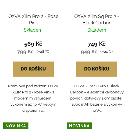
OXVA Xlim Pro 2 - Rose
OXVA Xlim Sq Pro 2 -
Pink
Black Carbon
Skladem
Skladem
569 Kč
749 Kč
799 Kč
949 Kč
(–28 %)
(–21 %)
DO KOŠÍKU
DO KOŠÍKU
Prémiové pod zařízení OXVA
OXVA Xlim SQ Pro 2 Black
XLIM Pro 2 - Rose Pink s
Carbon – elegantní karbonový
moderním vzhledem,
povrch, dotykový 1,09” displej,
výkonem až 30 W, velkým
1600 mAh baterie a výkon 5–
displejem a...
30 W...
NOVINKA
NOVINKA