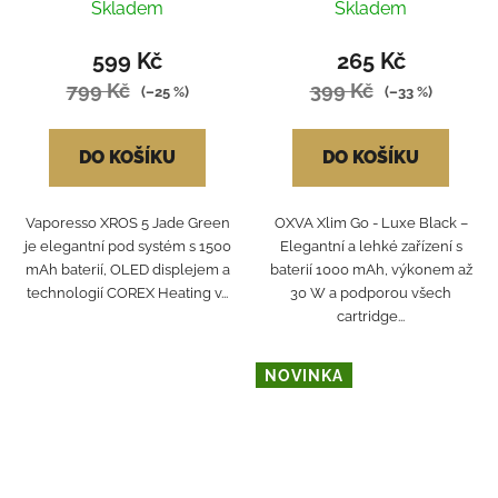
Skladem
Skladem
599 Kč
265 Kč
799 Kč
399 Kč
(–25 %)
(–33 %)
DO KOŠÍKU
DO KOŠÍKU
Vaporesso XROS 5 Jade Green
OXVA Xlim Go - Luxe Black –
je elegantní pod systém s 1500
Elegantní a lehké zařízení s
mAh baterií, OLED displejem a
baterií 1000 mAh, výkonem až
technologií COREX Heating v...
30 W a podporou všech
cartridge...
NOVINKA