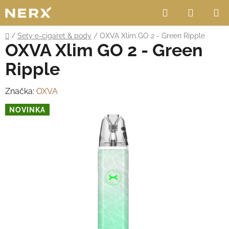
Přejít
Hledat
NÁKUP
na
obsah
KOŠÍK
Domů
/
Sety e-cigaret & pody
/
OXVA Xlim GO 2 - Green Ripple
OXVA Xlim GO 2 - Green
Ripple
Značka:
OXVA
NOVINKA