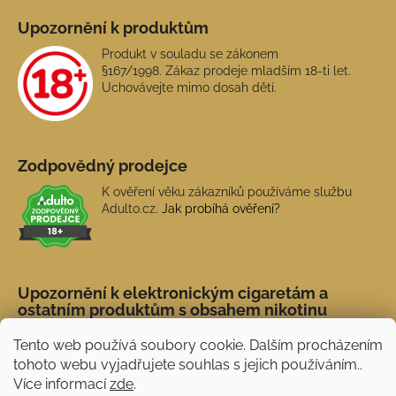
Upozornění k produktům
Produkt v souladu se zákonem
§167/1998. Zákaz prodeje mladším 18-ti let.
Uchovávejte mimo dosah dětí.
Zodpovědný prodejce
K ověření věku zákazníků používáme službu
Adulto.cz.
Jak probíhá ověření?
Upozornění k elektronickým cigaretám a
ostatním produktům s obsahem nikotinu
Tento web používá soubory cookie. Dalším procházením
tohoto webu vyjadřujete souhlas s jejich používáním..
Více informací
zde
.