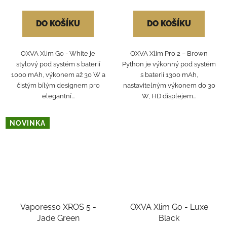
DO KOŠÍKU
DO KOŠÍKU
OXVA Xlim Go - White je
OXVA Xlim Pro 2 – Brown
stylový pod systém s baterií
Python je výkonný pod systém
1000 mAh, výkonem až 30 W a
s baterií 1300 mAh,
čistým bílým designem pro
nastavitelným výkonem do 30
elegantní...
W, HD displejem...
NOVINKA
Vaporesso XROS 5 -
OXVA Xlim Go - Luxe
Jade Green
Black