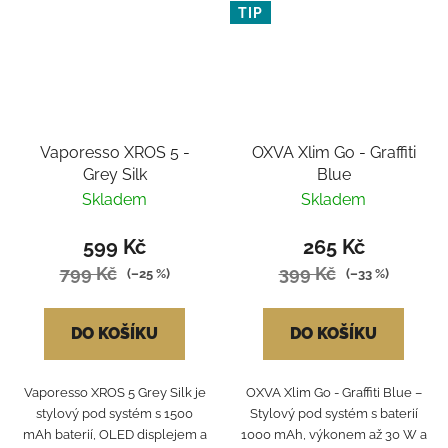
TIP
Vaporesso XROS 5 -
OXVA Xlim Go - Graffiti
Grey Silk
Blue
Skladem
Skladem
599 Kč
265 Kč
799 Kč
399 Kč
(–25 %)
(–33 %)
DO KOŠÍKU
DO KOŠÍKU
Vaporesso XROS 5 Grey Silk je
OXVA Xlim Go - Graffiti Blue –
stylový pod systém s 1500
Stylový pod systém s baterií
mAh baterií, OLED displejem a
1000 mAh, výkonem až 30 W a