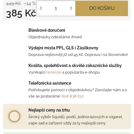
449 Kč
–14 %
DO KOŠÍKU
385 Kč
Měrná cena:
Bleskové doručení
Objednávky odesíláme ihned
Výdejní místa PPL, GLS i Zásilkovny
Doprava nejlevněji již od 45 Kč. Doprava i na Slovensko!
Kvalita, spolehlivost a skvělé zákaznické služby
Vynikající
recenze
a popularita e-shopu
Telefonická asistence
Potřebujete pomoci s objednávkou? Zavolejte nám a o
vše se postaráme:
608 838 612
Nejlepší ceny na trhu
Široký výběr liquidů, podů, jednorázových e-cigaret,
vape sad a zařízení vždy za ty nejlepší ceny