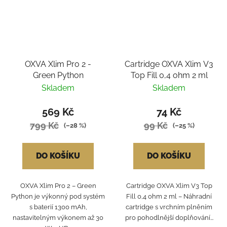
OXVA Xlim Pro 2 -
Cartridge OXVA Xlim V3
Green Python
Top Fill 0,4 ohm 2 ml
Skladem
Skladem
569 Kč
74 Kč
799 Kč
99 Kč
(–28 %)
(–25 %)
DO KOŠÍKU
DO KOŠÍKU
OXVA Xlim Pro 2 – Green
Cartridge OXVA Xlim V3 Top
Python je výkonný pod systém
Fill 0,4 ohm 2 ml – Náhradní
s baterií 1300 mAh,
cartridge s vrchním plněním
nastavitelným výkonem až 30
pro pohodlnější doplňování...