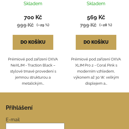
Skladem
Skladem
700 Kč
569 Kč
999 Kč
799 Kč
(–29 %)
(–28 %)
DO KOŠÍKU
DO KOŠÍKU
Prémiové pod zařízení OXVA
Prémiové pod zařízení OXVA
NeXLIM - Traction Black –
XLIM Pro 2 - Coral Pink s
stylové tmavé provedení s
moderním vzhledem,
jemnou strukturou a
výkonem až 30 W, velkým
metalickým...
displejem a...
Z
á
Přihlášení
p
a
E-mail
t