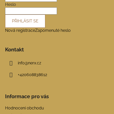
í
Heslo
PŘIHLÁSIT SE
Nová registrace
Zapomenuté heslo
Kontakt
info
@
nerx.cz
+420608838612
Informace pro vás
Hodnocení obchodu