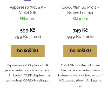
Vaporesso XROS 5 -
OXVA Xlim Sq Pro 2 -
Violet Silk
Brown Leather
Skladem
Skladem
599 Kč
749 Kč
799 Kč
949 Kč
(–25 %)
(–21 %)
DO KOŠÍKU
DO KOŠÍKU
Vaporesso XROS 5 Violet Silk
OXVA Xlim SQ Pro 2 Brown
je elegantní pod systém s 1500
Leather – elegantní hnědý
mAh baterií, OLED displejem a
kožený povrch, dotykový 1,09″
technologií COREX Heating v...
HD displej, 1600 mAh baterie
a...