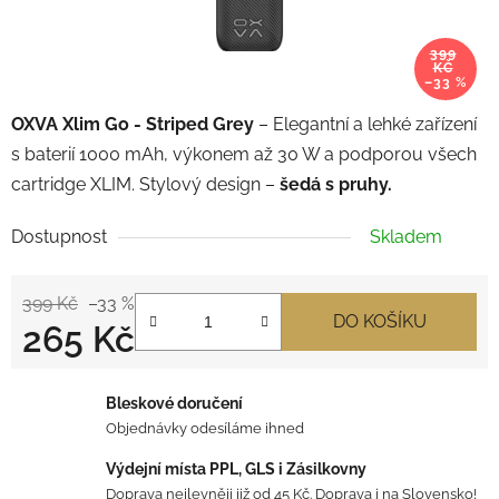
399
KČ
–33 %
OXVA Xlim Go - Striped Grey
– Elegantní a lehké zařízení
s baterií 1000 mAh, výkonem až 30 W a podporou všech
cartridge XLIM. Stylový design –
šedá s pruhy.
Dostupnost
Skladem
399 Kč
–33 %
DO KOŠÍKU
265 Kč
Měrná cena:
Bleskové doručení
Objednávky odesíláme ihned
Výdejní místa PPL, GLS i Zásilkovny
Doprava nejlevněji již od 45 Kč. Doprava i na Slovensko!