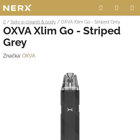
Přejít
Hledat
NÁKUP
na
obsah
KOŠÍK
Domů
/
Sety e-cigaret & pody
/
OXVA Xlim Go - Striped Grey
OXVA Xlim Go - Striped
Grey
Značka:
OXVA