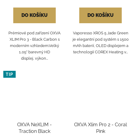
DO KOŠÍKU
DO KOŠÍKU
Prémiové pod zařízení OXVA
Vaporesso XROS 5 Jade Green
XLIM Pro 3 - Black Carbon s
je elegantní pod systém s 1500
moderním vzhledem.Velký
mAh baterií, OLED displejem a
1,05” barevný HD
technologií COREX Heating v...
displej, výkon...
TIP
OXVA NeXLIM -
OXVA Xlim Pro 2 - Coral
Traction Black
Pink