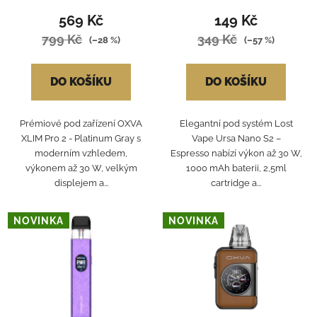
569 Kč
149 Kč
799 Kč
349 Kč
(–28 %)
(–57 %)
DO KOŠÍKU
DO KOŠÍKU
Prémiové pod zařízení OXVA
Elegantní pod systém Lost
XLIM Pro 2 - Platinum Gray s
Vape Ursa Nano S2 –
moderním vzhledem,
Espresso nabízí výkon až 30 W,
výkonem až 30 W, velkým
1000 mAh baterii, 2,5ml
displejem a...
cartridge a...
NOVINKA
NOVINKA