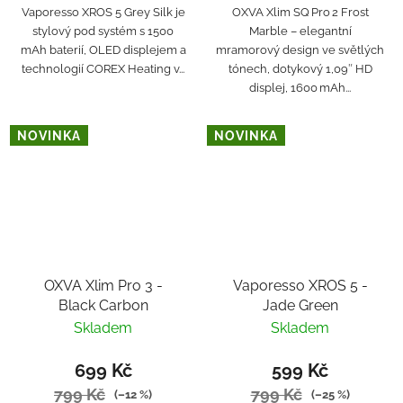
Vaporesso XROS 5 Grey Silk je
OXVA Xlim SQ Pro 2 Frost
stylový pod systém s 1500
Marble – elegantní
mAh baterií, OLED displejem a
mramorový design ve světlých
technologií COREX Heating v...
tónech, dotykový 1,09″ HD
displej, 1600 mAh...
NOVINKA
NOVINKA
OXVA Xlim Pro 3 -
Vaporesso XROS 5 -
Black Carbon
Jade Green
Skladem
Skladem
699 Kč
599 Kč
799 Kč
799 Kč
(–12 %)
(–25 %)