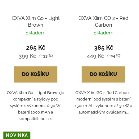
OXVA Xlim Go - Light
OXVA Xlim GO 2 - Red
Brown
Carbon
Skladem
Skladem
265 Kč
385 Kč
399 Kč
449 Kč
(–33 %)
(–14 %)
DO KOŠÍKU
DO KOŠÍKU
OXVA Xlim Go - Light Brown je
OXVA Xlim GO 2 Red Carbon –
kompaktní a stylový pod
moderní pod systém s baterií
systém s výkonem až 30 W,
1500 mAh, výkonem až 30 W a
baterií 1000 mAh a
automatickým ovládáním....
kompatibilitou se...
NOVINKA