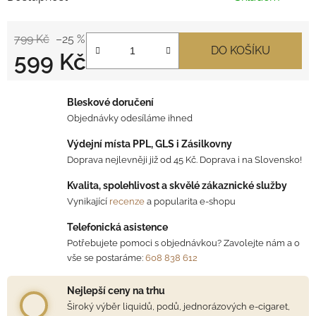
799 Kč
–25 %
DO KOŠÍKU
599 Kč
Měrná cena:
Bleskové doručení
Objednávky odesíláme ihned
Výdejní místa PPL, GLS i Zásilkovny
Doprava nejlevněji již od 45 Kč. Doprava i na Slovensko!
Kvalita, spolehlivost a skvělé zákaznické služby
Vynikající
recenze
a popularita e-shopu
Telefonická asistence
Potřebujete pomoci s objednávkou? Zavolejte nám a o
vše se postaráme:
608 838 612
Nejlepší ceny na trhu
Široký výběr liquidů, podů, jednorázových e-cigaret,