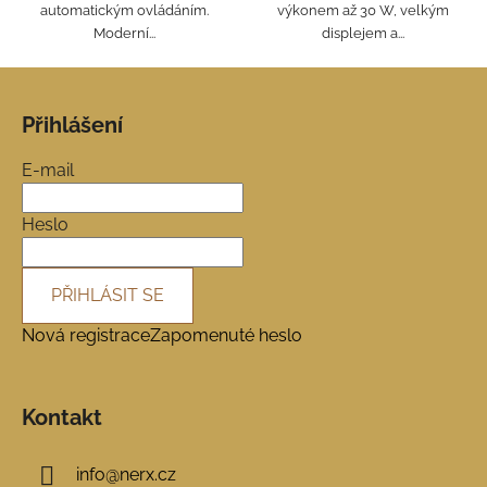
automatickým ovládáním.
výkonem až 30 W, velkým
Moderní...
displejem a...
Z
á
Přihlášení
p
a
E-mail
t
í
Heslo
PŘIHLÁSIT SE
Nová registrace
Zapomenuté heslo
Kontakt
info
@
nerx.cz