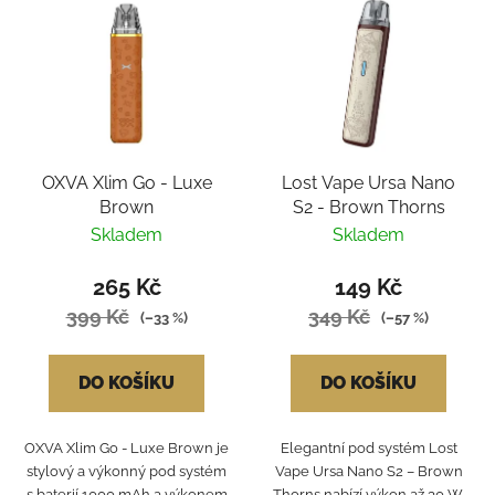
OXVA Xlim Go - Luxe
Lost Vape Ursa Nano
Brown
S2 - Brown Thorns
Skladem
Skladem
265 Kč
149 Kč
399 Kč
349 Kč
(–33 %)
(–57 %)
DO KOŠÍKU
DO KOŠÍKU
OXVA Xlim Go - Luxe Brown je
Elegantní pod systém Lost
stylový a výkonný pod systém
Vape Ursa Nano S2 – Brown
s baterií 1000 mAh a výkonem
Thorns nabízí výkon až 30 W,