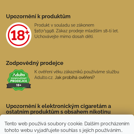
Upozornění k produktům
Produkt v souladu se zákonem
§167/1998. Zákaz prodeje mladším 18-ti let.
Uchovávejte mimo dosah dětí.
Zodpovědný prodejce
K ověření věku zákazníků používáme službu
Adulto.cz.
Jak probíhá ověření?
Upozornění k elektronickým cigaretám a
ostatním produktům s obsahem nikotinu
Tento web používá soubory cookie. Dalším procházením
tohoto webu vyjadřujete souhlas s jejich používáním..