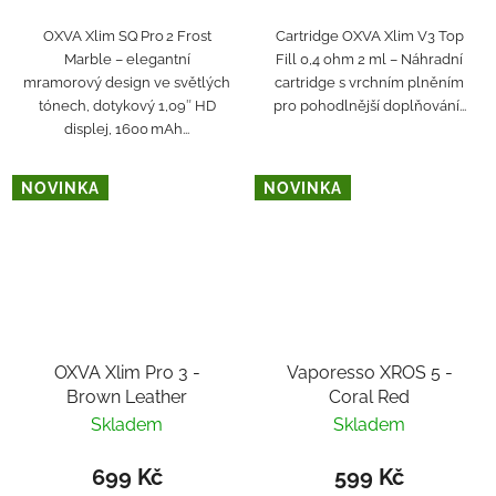
OXVA Xlim SQ Pro 2 Frost
Cartridge OXVA Xlim V3 Top
Marble – elegantní
Fill 0,4 ohm 2 ml – Náhradní
mramorový design ve světlých
cartridge s vrchním plněním
tónech, dotykový 1,09″ HD
pro pohodlnější doplňování...
displej, 1600 mAh...
NOVINKA
NOVINKA
OXVA Xlim Pro 3 -
Vaporesso XROS 5 -
Brown Leather
Coral Red
Skladem
Skladem
699 Kč
599 Kč