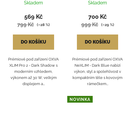
Skladem
Skladem
569 Kč
700 Kč
799 Kč
999 Kč
(–28 %)
(–29 %)
DO KOŠÍKU
DO KOŠÍKU
Prémiové pod zařízení OXVA
Prémiové pod zařízení OXVA
XLIM Pro 2 - Dark Shadow s
NeXLIM - Dark Blue nabízí
moderním vzhledem,
výkon, styl a spolehlivost v
výkonem až 30 W, velkým
kompaktním těle s kovovým
displejem a...
rámečkem...
NOVINKA