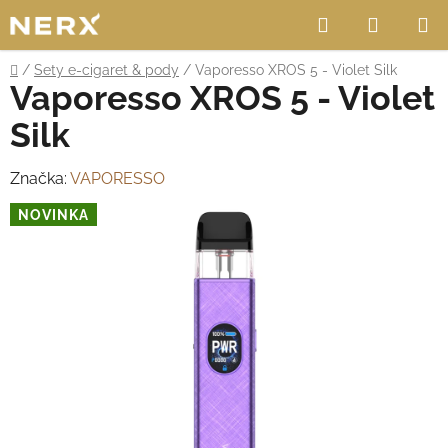
Přejít
Hledat
NÁKUP
na
obsah
KOŠÍK
Domů
/
Sety e-cigaret & pody
/
Vaporesso XROS 5 - Violet Silk
Vaporesso XROS 5 - Violet
Silk
Značka:
VAPORESSO
NOVINKA