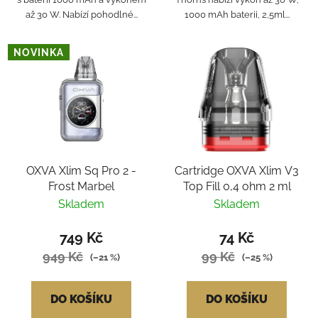
až 30 W. Nabízí pohodlné...
1000 mAh baterii, 2,5ml...
NOVINKA
OXVA Xlim Sq Pro 2 -
Cartridge OXVA Xlim V3
Frost Marbel
Top Fill 0,4 ohm 2 ml
Skladem
Skladem
749 Kč
74 Kč
949 Kč
99 Kč
(–21 %)
(–25 %)
DO KOŠÍKU
DO KOŠÍKU