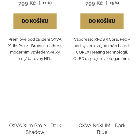
799 Kč
799 Kč
(–12 %)
(–25 %)
DO KOŠÍKU
DO KOŠÍKU
Prémiové pod zařízení OXVA
Vaporesso XROS 5 Coral Red –
XLIM Pro 2 - Brown Leather s
pod systém s 1500 mAh baterií,
moderním vzhledem.Velký
COREX Heating technologií,
1,05” barevný HD...
OLED displejem a elegantním...
OXVA Xlim Pro 2 - Dark
OXVA NeXLIM - Dark
Shadow
Blue