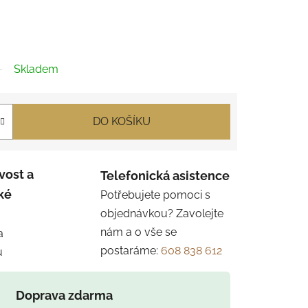
Skladem
DO KOŠÍKU
vost a
Telefonická asistence
ké
Potřebujete pomoci s
objednávkou? Zavolejte
nám a o vše se
a
postaráme:
608 838 612
u
Doprava zdarma