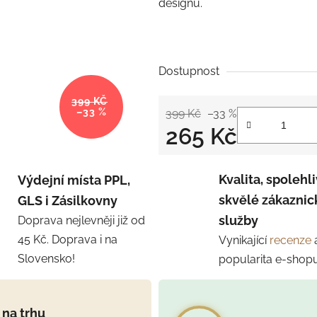
designu.
Dostupnost
399 KČ
–33 %
399 Kč
–33 %
265 Kč
Měrná cena:
Kvalita, spolehli
Výdejní místa PPL,
skvělé zákaznic
GLS i Zásilkovny
služby
Doprava nejlevněji již od
45 Kč. Doprava i na
Vynikající
recenze
Slovensko!
popularita e-shop
 na trhu