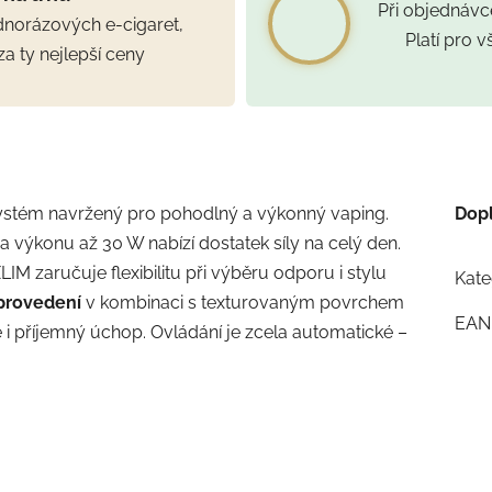
Při objednáv
ednorázových e-cigaret,
Platí pro 
za ty nejlepší ceny
ystém navržený pro pohodlný a výkonný vaping.
Dop
a výkonu až 30 W nabízí dostatek síly na celý den.
IM zaručuje flexibilitu při výběru odporu i stylu
Kate
provedení
v kombinaci s texturovaným povrchem
EAN
e i příjemný úchop. Ovládání je zcela automatické –