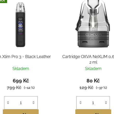
KA
 Xlim Pro 3 - Black Leather
Cartridge OXVA NeXLIM 0,
2 ml
Skladem
Skladem
699 Kč
80 Kč
799 Kč
129 Kč
(–12 %)
(–37 %)