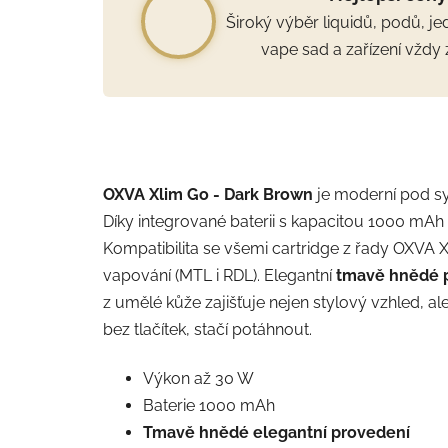
Široký výběr liquidů, podů, j
vape sad a zařízení vždy 
OXVA Xlim Go - Dark Brown
je moderní pod s
Díky integrované baterii s kapacitou 1000 mAh 
Kompatibilita se všemi cartridge z řady OXVA XL
vapování (MTL i RDL). Elegantní
tmavě hnědé 
z umělé kůže zajišťuje nejen stylový vzhled, al
bez tlačítek, stačí potáhnout.
Výkon až 30 W
Baterie 1000 mAh
Tmavě hnědé elegantní provedení