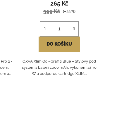
265 Kč
399 Kč
(–33 %)
DO KOŠÍKU
Pro 2 -
OXVA Xlim Go - Graffiti Blue – Stylový pod
edem,
systém s baterií 1000 mAh, výkonem až 30
m a...
W a podporou cartridge XLIM....