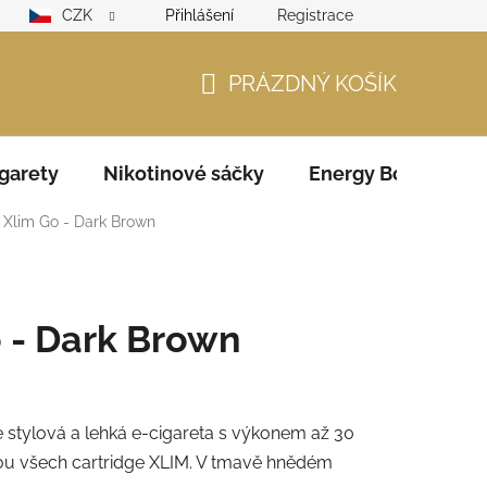
CZK
Přihlášení
Registrace
lamační řád
GDPR
Zodpovědný prodejce – ověření věku
PRÁZDNÝ KOŠÍK
NÁKUPNÍ
KOŠÍK
garety
Nikotinové sáčky
Energy Boosters
Xlim Go - Dark Brown
 - Dark Brown
e stylová a lehká e-cigareta s výkonem až 30
ou všech cartridge XLIM. V tmavě hnědém