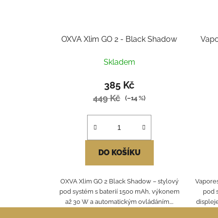
OXVA Xlim GO 2 - Black Shadow
Vapo
Skladem
385 Kč
449 Kč
(–14 %)
DO KOŠÍKU
OXVA Xlim GO 2 Black Shadow – stylový
Vapores
pod systém s baterií 1500 mAh, výkonem
pod 
až 30 W a automatickým ovládáním....
displej