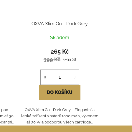
OXVA Xlim Go - Dark Grey
Skladem
265 Kč
399 Kč
(–33 %)
DO KOŠÍKU
ý pod
OXVA Xlim Go - Dark Grey – Elegantní a
em až 30
lehké zařízení s baterií 1000 mAh, výkonem
antní...
až 30 W a podporou všech cartridge...