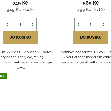
749 Kč
569 Kč
949 Kč
799 Kč
(–21 %)
(–28 %)
DO KOŠÍKU
DO KOŠÍKU
lim SQ Pro 2 Blue Shadow – zářivě
Prémiové pod zařízení OXVA XLIM 
drý design s dotykovým 1,09″
Silver Carbon s moderním vzhl
em, 1600 mAh baterií a výkonem 5–
výkonem až 30 W, velkým displeje
30 W...
KA