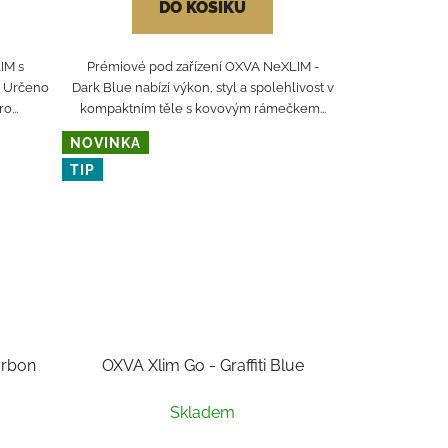
DO KOŠÍKU
IM s
Prémiové pod zařízení OXVA NeXLIM -
. Určeno
Dark Blue nabízí výkon, styl a spolehlivost v
o...
kompaktním těle s kovovým rámečkem...
NOVINKA
TIP
arbon
OXVA Xlim Go - Graffiti Blue
Skladem