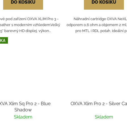
DO KOŠÍKU
DO KOŠÍKU
vé pod zařízení OXVA XLIM Pro 3 -
Náhradní cartridge OXVA NeXL
eather s moderním vzhledem.Velký
odporem 0,6 ohm a objemem 2 ml
05” barevný HD displej, výkon...
pro MTL i RDL potah, ideální pr
KA
XVA Xlim Sq Pro 2 - Blue
OXVA Xlim Pro 2 - Silver C
Shadow
Skladem
Skladem