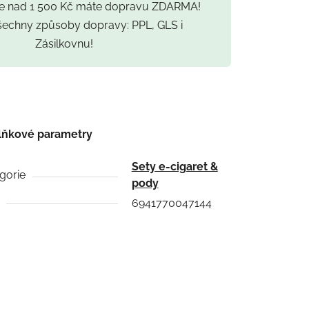
ce nad 1 500 Kč máte dopravu ZDARMA!
všechny způsoby dopravy: PPL, GLS i
Zásilkovnu!
lňkové parametry
Sety e-cigaret &
gorie
pody
6941770047144