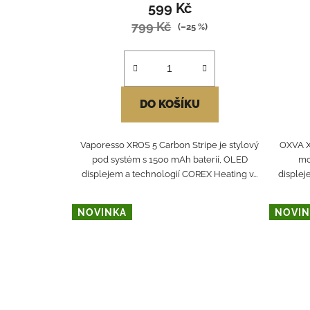
599 Kč
799 Kč
(–25 %)
DO KOŠÍKU
Vaporesso XROS 5 Carbon Stripe je stylový
OXVA X
pod systém s 1500 mAh baterií, OLED
mo
displejem a technologií COREX Heating v...
displej
NOVINKA
NOVIN