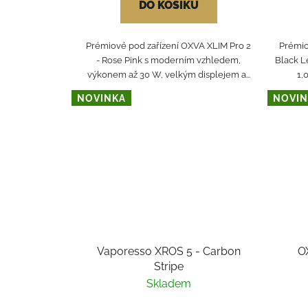
DO KOŠÍKU
Prémiové pod zařízení OXVA XLIM Pro 2
Prémio
- Rose Pink s moderním vzhledem,
Black L
výkonem až 30 W, velkým displejem a...
1,
NOVINKA
NOVIN
Vaporesso XROS 5 - Carbon
O
Stripe
Skladem