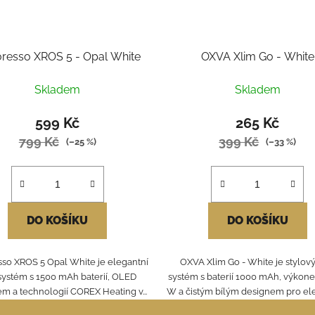
resso XROS 5 - Opal White
OXVA Xlim Go - White
Skladem
Skladem
599 Kč
265 Kč
799 Kč
399 Kč
(–25 %)
(–33 %)
DO KOŠÍKU
DO KOŠÍKU
so XROS 5 Opal White je elegantní
OXVA Xlim Go - White je stylov
systém s 1500 mAh baterií, OLED
systém s baterií 1000 mAh, výkon
em a technologií COREX Heating v...
W a čistým bílým designem pro eleg