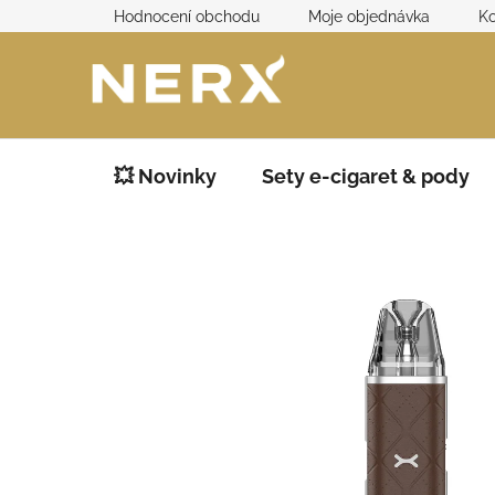
Přejít
Hodnocení obchodu
Moje objednávka
Ko
na
obsah
💥 Novinky
Sety e-cigaret & pody