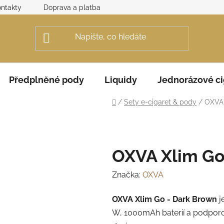
ntakty
Doprava a platba
Obchodní podmínky
Rek
Předplněné pody
Liquidy
Jednorázové ci
Domů
/
Sety e-cigaret & pody
/
OXVA 
OXVA Xlim Go
Značka:
OXVA
OXVA Xlim Go - Dark Brown
j
W, 1000mAh baterií a podpor