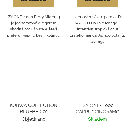
IZY ONE+ 1000 Berry Mix 0mg
Jednorázová e-cigareta JDI
je jednorázová e-cigareta
VABEEN Double Mango –
vhodná pro uživatele, kteří
intenzivní tropická chuť
preferují vaping bez nikotinu....
zralého manga. Až 900 potahů,
20 mg...
KURWA COLLECTION
IZY ONE+ 1000
BLUEBERRY
CAPPUCCINO 18MG
CRANBERRY CHERRY
Objednáno
Skladem