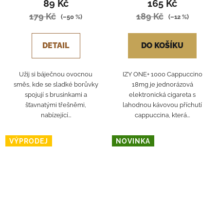
89 Kč
165 Kč
179 Kč
189 Kč
(–50 %)
(–12 %)
DETAIL
DO KOŠÍKU
Užij si báječnou ovocnou
IZY ONE+ 1000 Cappuccino
směs, kde se sladké borůvky
18mg je jednorázová
spojují s brusinkami a
elektronická cigareta s
šťavnatými třešněmi,
lahodnou kávovou příchutí
nabízející...
cappuccina, která...
VÝPRODEJ
NOVINKA