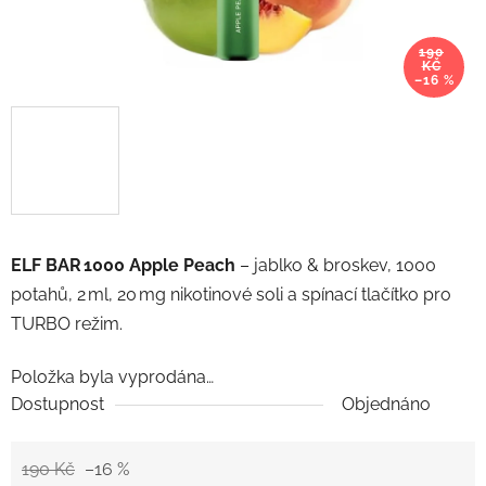
190
KČ
–16 %
ELF BAR 1000 Apple Peach
– jablko & broskev, 1000
potahů, 2 ml, 20 mg nikotinové soli a spínací tlačítko pro
TURBO režim.
Položka byla vyprodána…
Dostupnost
Objednáno
190 Kč
–16 %