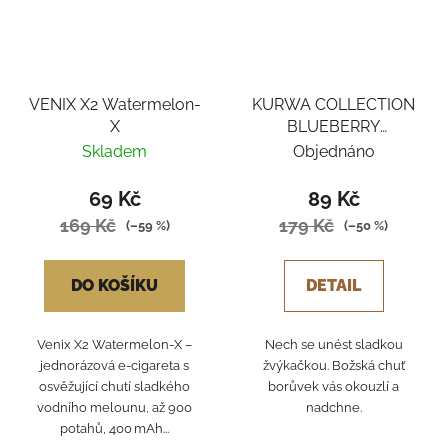
VENIX X2 Watermelon-
KURWA COLLECTION
X
BLUEBERRY
BUBBLEGUM
Skladem
Objednáno
69 Kč
89 Kč
169 Kč
179 Kč
(–59 %)
(–50 %)
DO KOŠÍKU
DETAIL
Venix X2 Watermelon‑X –
Nech se unést sladkou
jednorázová e‑cigareta s
žvýkačkou. Božská chuť
osvěžující chutí sladkého
borůvek vás okouzlí a
vodního melounu, až 900
nadchne.
potahů, 400 mAh...