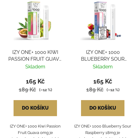
IZY ONE+ 1000 KIWI
IZY ONE+ 1000
PASSION FRUIT GUAVA
BLUEBERRY SOUR
0MG
RASBERRY 18MG
Skladem
Skladem
165 Kč
165 Kč
189 Kč
189 Kč
(–12 %)
(–12 %)
DO KOŠÍKU
DO KOŠÍKU
IZY ONE+ 1000 Kiwi Passion
IZY ONE+ 1000 Blueberry Sour
Fruit Guava 0mg je
Raspberry 18mg je