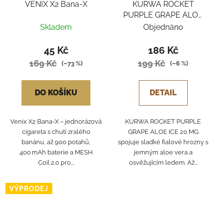
VENIX X2 Bana-X
KURWA ROCKET
PURPLE GRAPE ALOE
ICE
Skladem
Objednáno
45 Kč
186 Kč
169 Kč
199 Kč
(–73 %)
(–6 %)
DO KOŠÍKU
DETAIL
Venix X2 Bana‑X – jednorázová
KURWA ROCKET PURPLE
cigareta s chutí zralého
GRAPE ALOE ICE 20 MG
banánu, až 900 potahů,
spojuje sladké fialové hrozny s
400 mAh baterie a MESH
jemným aloe vera a
Coil 2.0 pro...
osvěžujícím ledem. Až...
VÝPRODEJ