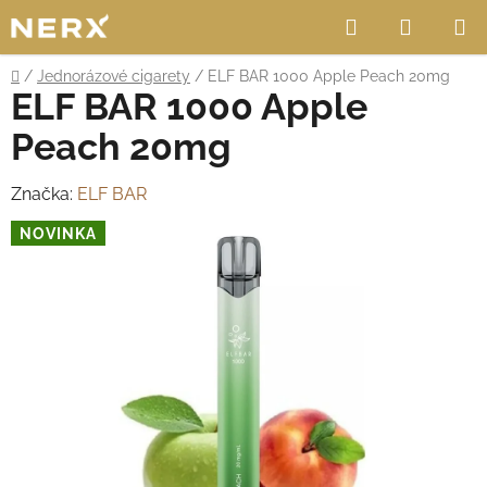
Přejít
Hledat
NÁKUP
na
obsah
KOŠÍK
Domů
/
Jednorázové cigarety
/
ELF BAR 1000 Apple Peach 20mg
ELF BAR 1000 Apple
Peach 20mg
Značka:
ELF BAR
NOVINKA