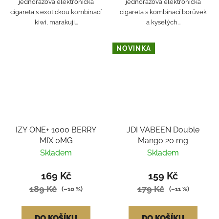
jednorázová elektronická
jednorázová elektronická
cigareta s exotickou kombinací
cigareta s kombinací borůvek
kiwi, marakuji...
a kyselých...
NOVINKA
IZY ONE+ 1000 BERRY
JDI VABEEN Double
MIX 0MG
Mango 20 mg
Skladem
Skladem
169 Kč
159 Kč
189 Kč
179 Kč
(–10 %)
(–11 %)
DO KOŠÍKU
DO KOŠÍKU