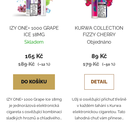
IZY ONE+ 1000 GRAPE
KURWA COLLECTION
ICE 18MG
FIZZY CHERRY
Skladem
Objednáno
165 Kč
89 Kč
189 Kč
179 Kč
(–12 %)
(–50 %)
DO KOŠÍKU
DETAIL
IZY ONE+ 1000 Grape Ice 18mg
Užij si osvěžující příchuť třešně
je jednorázová elektronická
v každém tahání s Kurwa
cigareta s osvěžující kombinací
elektronickou cigaretou. Tato
sladkých hroznů a chladivého...
lahodná chuť vám přinese...