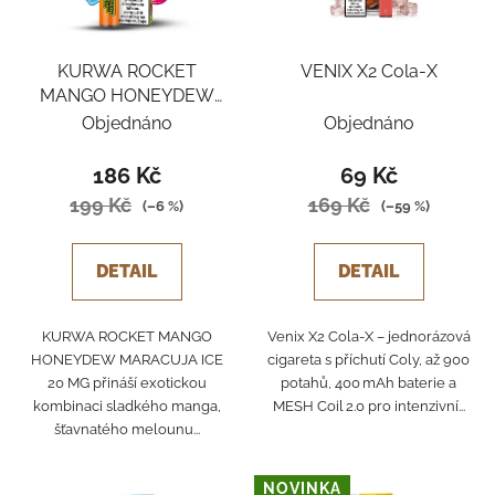
KURWA ROCKET
VENIX X2 Cola-X
MANGO HONEYDEW
MARACUJA ICE
Objednáno
Objednáno
186 Kč
69 Kč
199 Kč
169 Kč
(–6 %)
(–59 %)
DETAIL
DETAIL
KURWA ROCKET MANGO
Venix X2 Cola‑X – jednorázová
HONEYDEW MARACUJA ICE
cigareta s příchutí Coly, až 900
20 MG přináší exotickou
potahů, 400 mAh baterie a
kombinaci sladkého manga,
MESH Coil 2.0 pro intenzivní...
šťavnatého melounu...
NOVINKA