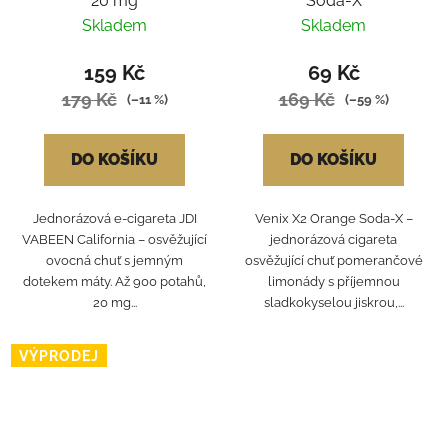
20 mg
Soda-X
Skladem
Skladem
159 Kč
69 Kč
179 Kč
169 Kč
(–11 %)
(–59 %)
DO KOŠÍKU
DO KOŠÍKU
Jednorázová e-cigareta JDI
Venix X2 Orange Soda‑X –
VABEEN California – osvěžující
jednorázová cigareta
ovocná chuť s jemným
osvěžující chuť pomerančové
dotekem máty. Až 900 potahů,
limonády s příjemnou
20 mg...
sladkokyselou jiskrou,...
VÝPRODEJ