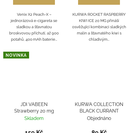
Venix X2 Peach‑X –
KURWA ROCKET RASPBERRY
jednorázová e‑cigareta se
KIWI ICE 20 MG přináší
sladkou a šťavnatou
osvěžující kombinaci sladkých
broskvovou příchutí, až 900
malin a šťavnatého kiwi s
potahů, 400 mAh baterie...
chladivým...
NOVINKA
JDI VABEEN
KURWA COLLECTION
Strawberry 20 mg
BLACK CURRANT
Skladem
Objednáno
159 Kč
89 Kč