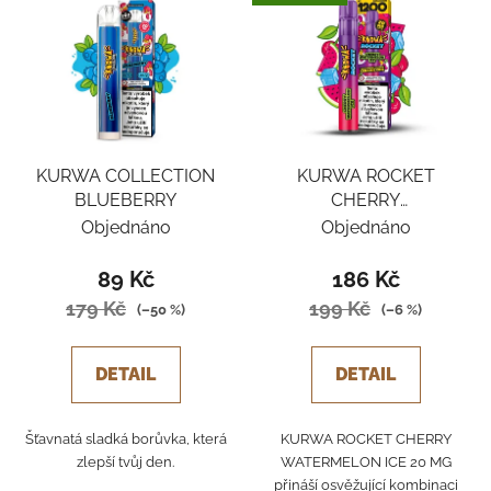
KURWA COLLECTION
KURWA ROCKET
BLUEBERRY
CHERRY
WATERMELON ICE
Objednáno
Objednáno
89 Kč
186 Kč
179 Kč
199 Kč
(–50 %)
(–6 %)
DETAIL
DETAIL
Šťavnatá sladká borůvka, která
KURWA ROCKET CHERRY
zlepší tvůj den.
WATERMELON ICE 20 MG
přináší osvěžující kombinaci