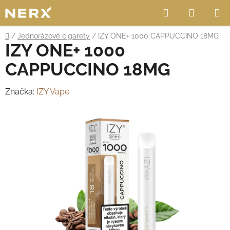
Přejít
Hledat
NÁKUP
na
obsah
KOŠÍK
Domů
/
Jednorázové cigarety
/
IZY ONE+ 1000 CAPPUCCINO 18MG
IZY ONE+ 1000
CAPPUCCINO 18MG
Značka:
IZY Vape