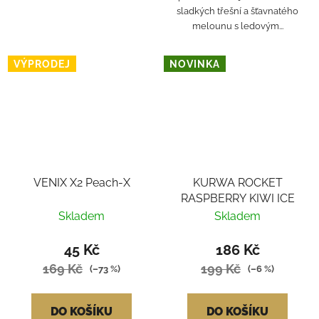
sladkých třešní a šťavnatého
melounu s ledovým...
VÝPRODEJ
NOVINKA
VENIX X2 Peach-X
KURWA ROCKET
RASPBERRY KIWI ICE
Skladem
Skladem
45 Kč
186 Kč
169 Kč
199 Kč
(–73 %)
(–6 %)
DO KOŠÍKU
DO KOŠÍKU