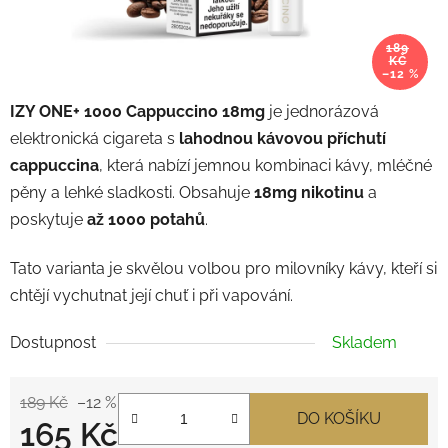
189
KČ
–12 %
IZY ONE+ 1000 Cappuccino 18mg
je jednorázová
elektronická cigareta s
lahodnou kávovou příchutí
cappuccina
, která nabízí jemnou kombinaci kávy, mléčné
pěny a lehké sladkosti. Obsahuje
18mg nikotinu
a
poskytuje
až 1000 potahů
.
Tato varianta je skvělou volbou pro milovníky kávy, kteří si
chtějí vychutnat její chuť i při vapování.
Dostupnost
Skladem
189 Kč
–12 %
DO KOŠÍKU
165 Kč