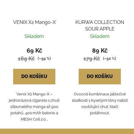
VENIX X2 Mango-X
KURWA COLLECTION
SOUR APPLE
Skladem
Skladem
69 Kč
89 Kč
169 Kč
179 Kč
(–59 %)
(–50 %)
DO KOŠÍKU
DO KOŠÍKU
Venix X2 Mango‑X –
Ovocná kombinace jablečné
jednorázová cigareta s chutí
sladkosti s kyselými tóny nabízí
sšťavnatého manga až 900
osvěžující chuť. Stačí
potahů, 400 mAh baterie a
potáhnout.
MESH Coil 2.0...
Z