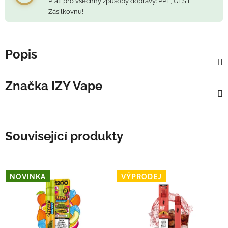
Platí pro všechny způsoby dopravy: PPL, GLS i
Zásilkovnu!
Popis
Značka
IZY Vape
Související produkty
NOVINKA
VÝPRODEJ