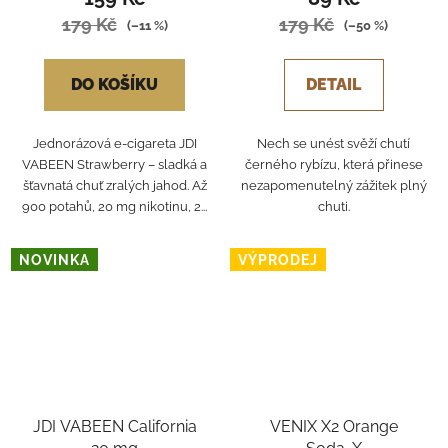
179 Kč
179 Kč
(–11 %)
(–50 %)
DO KOŠÍKU
DETAIL
Jednorázová e-cigareta JDI
Nech se unést svěží chutí
VABEEN Strawberry – sladká a
černého rybízu, která přinese
šťavnatá chuť zralých jahod. Až
nezapomenutelný zážitek plný
900 potahů, 20 mg nikotinu, 2...
chuti.
NOVINKA
VÝPRODEJ
JDI VABEEN California
VENIX X2 Orange