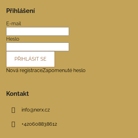
á
Přihlášení
p
a
E-mail
t
í
Heslo
PŘIHLÁSIT SE
Nová registrace
Zapomenuté heslo
Kontakt
info
@
nerx.cz
+420608838612