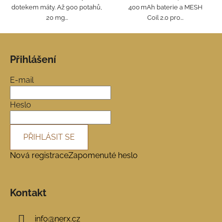
dotekem máty. Až 900 potahů,
400 mAh baterie a MESH
20 mg...
Coil 2.0 pro...
Z
á
Přihlášení
p
a
E-mail
t
í
Heslo
PŘIHLÁSIT SE
Nová registrace
Zapomenuté heslo
Kontakt
info
@
nerx.cz