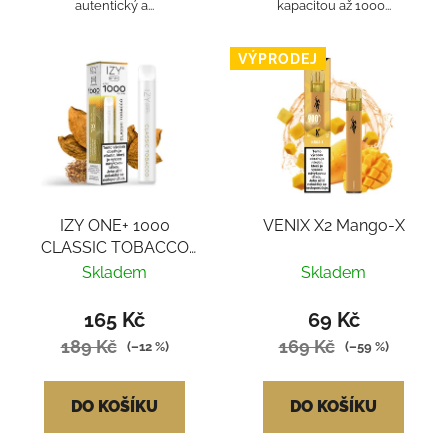
autentický a...
kapacitou až 1000...
VÝPRODEJ
IZY ONE+ 1000
VENIX X2 Mango-X
CLASSIC TOBACCO
18MG
Skladem
Skladem
165 Kč
69 Kč
189 Kč
169 Kč
(–12 %)
(–59 %)
DO KOŠÍKU
DO KOŠÍKU