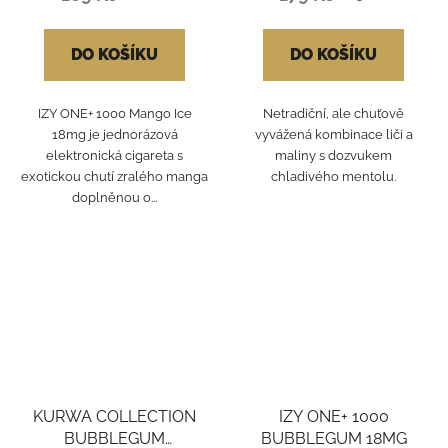
DO KOŠÍKU
DO KOŠÍKU
IZY ONE+ 1000 Mango Ice
Netradiční, ale chuťově
18mg je jednorázová
vyvážená kombinace liči a
elektronická cigareta s
maliny s dozvukem
exotickou chutí zralého manga
chladivého mentolu.
doplněnou o...
KURWA COLLECTION
IZY ONE+ 1000
BUBBLEGUM
BUBBLEGUM 18MG