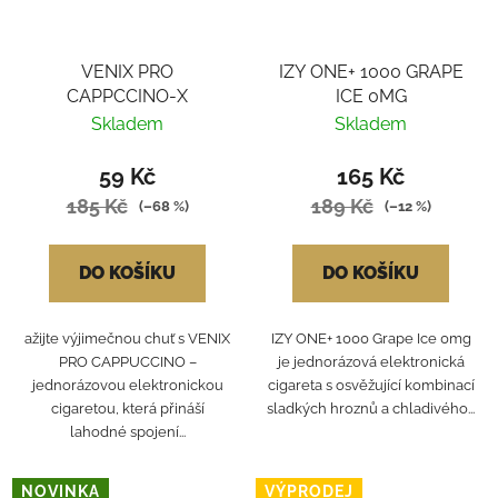
VENIX PRO
IZY ONE+ 1000 GRAPE
CAPPCCINO-X
ICE 0MG
Skladem
Skladem
59 Kč
165 Kč
185 Kč
189 Kč
(–68 %)
(–12 %)
DO KOŠÍKU
DO KOŠÍKU
ažijte výjimečnou chuť s VENIX
IZY ONE+ 1000 Grape Ice 0mg
PRO CAPPUCCINO –
je jednorázová elektronická
jednorázovou elektronickou
cigareta s osvěžující kombinací
cigaretou, která přináší
sladkých hroznů a chladivého...
lahodné spojení...
NOVINKA
VÝPRODEJ