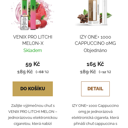
VENIX PRO LITCHI
IZY ONE+ 1000
MELON-X
CAPPUCCINO 0MG
Skladem
Objednáno
59 Kč
165 Kč
185 Kč
189 Kč
(–68 %)
(–12 %)
DO KOŠÍKU
DETAIL
Zažijte výjimečnou chuť s
IZY ONE+ 1000 Cappuccino
VENIX PRO LITCHI MELON –
0mg je jednorázová
jednorázovou elektronickou
elektronická cigareta, která
cigaretou, která nabízí
přináší chuť cappuccina s