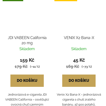
JDI VABEEN California
VENIX X2 Bana-X
20 mg
Skladem
Skladem
159 Kč
45 Kč
179 Kč
169 Kč
(–11 %)
(–73 %)
DO KOŠÍKU
DO KOŠÍKU
Jednorázová e-cigareta JDI
Venix X2 Bana‑X – jednorázová
VABEEN California – osvěžující
cigareta s chutí zralého
ovocná chuť s jemným
banánu, až 900 potahů,