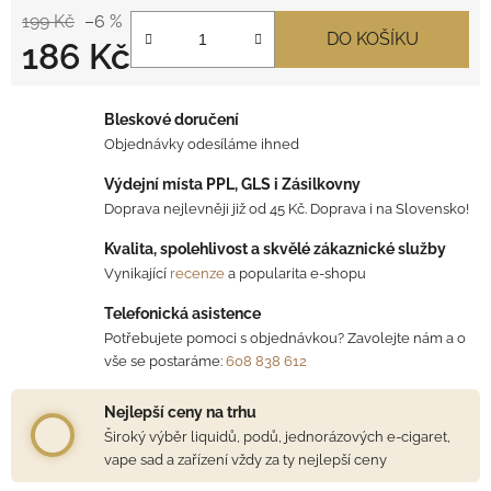
199 Kč
–6 %
DO KOŠÍKU
186 Kč
Měrná cena:
Bleskové doručení
Objednávky odesíláme ihned
Výdejní místa PPL, GLS i Zásilkovny
Doprava nejlevněji již od 45 Kč. Doprava i na Slovensko!
Kvalita, spolehlivost a skvělé zákaznické služby
Vynikající
recenze
a popularita e-shopu
Telefonická asistence
Potřebujete pomoci s objednávkou? Zavolejte nám a o
vše se postaráme:
608 838 612
Nejlepší ceny na trhu
Široký výběr liquidů, podů, jednorázových e-cigaret,
vape sad a zařízení vždy za ty nejlepší ceny