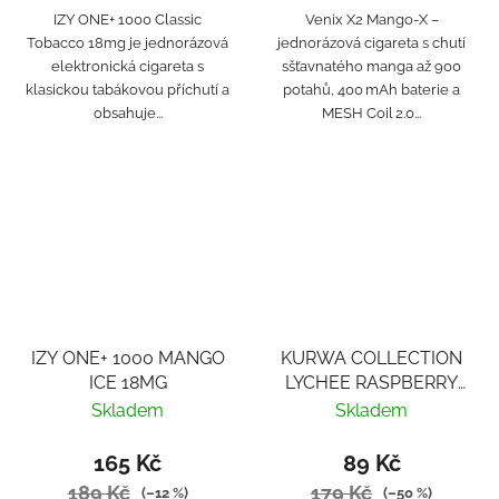
IZY ONE+ 1000 Classic
Venix X2 Mango‑X –
Tobacco 18mg je jednorázová
jednorázová cigareta s chutí
elektronická cigareta s
sšťavnatého manga až 900
klasickou tabákovou příchutí a
potahů, 400 mAh baterie a
obsahuje...
MESH Coil 2.0...
IZY ONE+ 1000 MANGO
KURWA COLLECTION
ICE 18MG
LYCHEE RASPBERRY
ICE
Skladem
Skladem
165 Kč
89 Kč
189 Kč
179 Kč
(–12 %)
(–50 %)