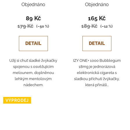
WATERMELON ICE
Objednáno
Objednáno
89 Kč
165 Kč
179 Kč
189 Kč
(–50 %)
(–12 %)
DETAIL
DETAIL
Užij si chuť sladké žvýkačky
IZY ONE+ 1000 Bubblegum
spojenou s osvěžujícím
18mg je jednorázová
melounem, doplněnou
elektronická cigareta s
lehkým mentolovým
sladkou příchutí žvýkačky,
nádechem.
která přináší...
VÝPRODEJ