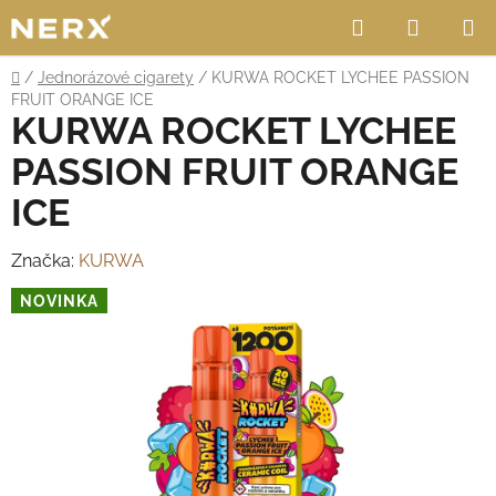
Přejít
Hledat
NÁKUP
na
obsah
KOŠÍK
Domů
/
Jednorázové cigarety
/
KURWA ROCKET LYCHEE PASSION
FRUIT ORANGE ICE
KURWA ROCKET LYCHEE
PASSION FRUIT ORANGE
ICE
Značka:
KURWA
NOVINKA