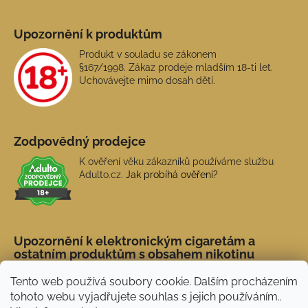
Upozornění k produktům
Produkt v souladu se zákonem
§167/1998. Zákaz prodeje mladším 18-ti let.
Uchovávejte mimo dosah dětí.
Zodpovědný prodejce
K ověření věku zákazníků používáme službu
Adulto.cz.
Jak probíhá ověření?
Upozornění k elektronickým cigaretám a
ostatním produktům s obsahem nikotinu
Tento web používá soubory cookie. Dalším procházením
tohoto webu vyjadřujete souhlas s jejich používáním..