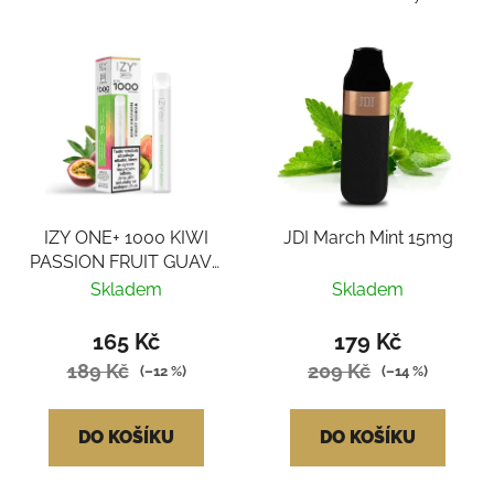
IZY ONE+ 1000 KIWI
JDI March Mint 15mg
PASSION FRUIT GUAVA
18MG
Skladem
Skladem
165 Kč
179 Kč
189 Kč
209 Kč
(–12 %)
(–14 %)
DO KOŠÍKU
DO KOŠÍKU