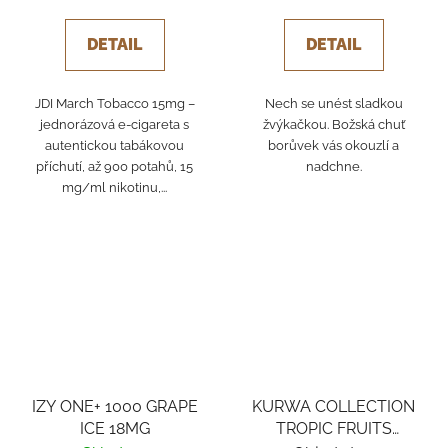
DETAIL
DETAIL
JDI March Tobacco 15mg –
Nech se unést sladkou
jednorázová e-cigareta s
žvýkačkou. Božská chuť
autentickou tabákovou
borůvek vás okouzlí a
příchutí, až 900 potahů, 15
nadchne.
mg/ml nikotinu,...
IZY ONE+ 1000 GRAPE
KURWA COLLECTION
ICE 18MG
TROPIC FRUITS