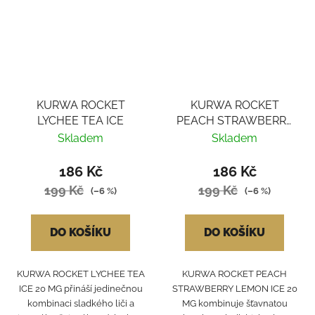
KURWA ROCKET
KURWA ROCKET
LYCHEE TEA ICE
PEACH STRAWBERRY
LEMON ICE
Skladem
Skladem
186 Kč
186 Kč
199 Kč
199 Kč
(–6 %)
(–6 %)
DO KOŠÍKU
DO KOŠÍKU
KURWA ROCKET LYCHEE TEA
KURWA ROCKET PEACH
ICE 20 MG přináší jedinečnou
STRAWBERRY LEMON ICE 20
kombinaci sladkého liči a
MG kombinuje šťavnatou