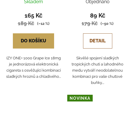
HONEYDEW ICE
Skladem
Objednáno
165 Kč
89 Kč
189 Kč
179 Kč
(–12 %)
(–50 %)
DO KOŠÍKU
DETAIL
IZY ONE+ 1000 Grape Ice 18mg
Skvělé spojení sladkých
je jednorázová elektronická
tropických chutí a lahodného
cigareta s osvěžující kombinací
medu vytváří neodolatelnou
sladkých hroznů a chladivého...
kombinaci pro vaše chuťové
buňky....
NOVINKA