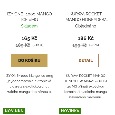
IZY ONE+ 1000 MANGO
KURWA ROCKET
ICE 0MG
MANGO HONEYDEW
MARACUJA ICE
Skladem
Objednáno
165 Kč
186 Kč
189 Kč
199 Kč
(–12 %)
(–6 %)
DO KOŠÍKU
DETAIL
IZY ONE+ 1000 Mango Ice 0mg
KURWA ROCKET MANGO
je jednorázová elektronická
HONEYDEW MARACUJA ICE
cigareta s exotickou chutí
20 MG přináší exotickou
zralého manga doplněnou o...
kombinaci sladkého manga,
šťavnatého melounu...
NOVINKA
NOVINKA