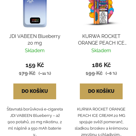
JDI VABEEN Blueberry
KURWA ROCKET
20 mg
ORANGE PEACH ICE
CREAM
Skladem
Skladem
159 Kč
186 Kč
179 Kč
199 Kč
(–11 %)
(–6 %)
DO KOŠÍKU
DO KOŠÍKU
Šťavnatá borůvková e-cigareta
KURWA ROCKET ORANGE
JDI VABEEN Blueberry – až
PEACH ICE CREAM 20 MG
900 potahů, 20 mg nikotinu, 2
spojuje svěží pomeranč,
ml náplně a 550 mAh baterie
sladkou broskev a krémovou
v...
zmrzlinu s chladivým...