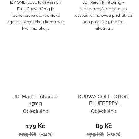
IZY ONE+ 1000 Kiwi Passion
JDI March Mint 15mg –
Fruit Guava 18mg je
jednorázová e-cigareta s
jednorázová elektronická
osvěžující mátovou příchutí, až
cigareta s exotickou kombinací
900 potahů, 15 mg/ml
kiwi, marakuji...
nikotinu,...
JDI March Tobacco
KURWA COLLECTION
15mg
BLUEBERRY
BUBBLEGUM
Objednáno
Objednáno
179 Kč
89 Kč
209 Kč
179 Kč
(–14 %)
(–50 %)