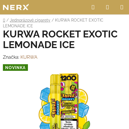
Přejít
Hledat
NÁKUP
na
obsah
KOŠÍK
Domů
/
Jednorázové cigarety
/
KURWA ROCKET EXOTIC
LEMONADE ICE
KURWA ROCKET EXOTIC
LEMONADE ICE
Značka:
KURWA
NOVINKA