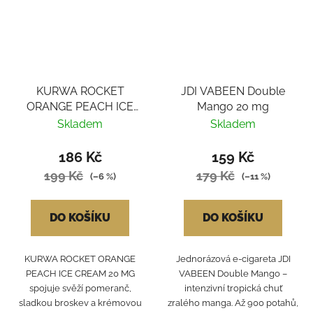
KURWA ROCKET
JDI VABEEN Double
ORANGE PEACH ICE
Mango 20 mg
CREAM
Skladem
Skladem
186 Kč
159 Kč
199 Kč
179 Kč
(–6 %)
(–11 %)
DO KOŠÍKU
DO KOŠÍKU
KURWA ROCKET ORANGE
Jednorázová e-cigareta JDI
PEACH ICE CREAM 20 MG
VABEEN Double Mango –
spojuje svěží pomeranč,
intenzivní tropická chuť
sladkou broskev a krémovou
zralého manga. Až 900 potahů,