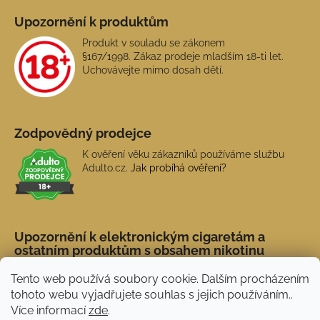
Upozornění k produktům
Produkt v souladu se zákonem
§167/1998. Zákaz prodeje mladším 18-ti let.
Uchovávejte mimo dosah dětí.
Zodpovědný prodejce
K ověření věku zákazníků používáme službu
Adulto.cz.
Jak probíhá ověření?
Upozornění k elektronickým cigaretám a
ostatním produktům s obsahem nikotinu
Tento web používá soubory cookie. Dalším procházením
tohoto webu vyjadřujete souhlas s jejich používáním..
Více informací
zde
.