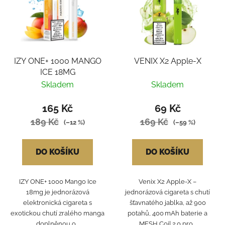
IZY ONE+ 1000 MANGO
VENIX X2 Apple-X
ICE 18MG
Skladem
Skladem
165 Kč
69 Kč
189 Kč
169 Kč
(–12 %)
(–59 %)
DO KOŠÍKU
DO KOŠÍKU
IZY ONE+ 1000 Mango Ice
Venix X2 Apple‑X –
18mg je jednorázová
jednorázová cigareta s chutí
elektronická cigareta s
šťavnatého jablka, až 900
exotickou chutí zralého manga
potahů, 400 mAh baterie a
doplněnou o...
MESH Coil 2.0 pro...