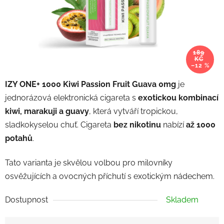
189
KČ
–12 %
IZY ONE+ 1000 Kiwi Passion Fruit Guava 0mg
je
jednorázová elektronická cigareta s
exotickou kombinací
kiwi, marakuji a guavy
, která vytváří tropickou,
sladkokyselou chuť. Cigareta
bez nikotinu
nabízí
až 1000
potahů
.
Tato varianta je skvělou volbou pro milovníky
osvěžujících a ovocných příchutí s exotickým nádechem.
Dostupnost
Skladem