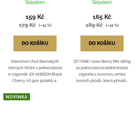
Skladem
Skladem
159 Kč
165 Kč
179 Kč
189 Kč
(–11 %)
(–12 %)
DO KOŠÍKU
DO KOŠÍKU
Intenzivní chuť šťavnatých
IZY ONE+ 1000 Berry Mix 18mg
černých třešní v jednorázové
je jednorázová elektronická
e-cigaretě JDI VABEEN Black
cigareta s ovocnou směsí
Cherry. Až 900 potahů a...
lesních plodů, která přináší...
NOVINKA