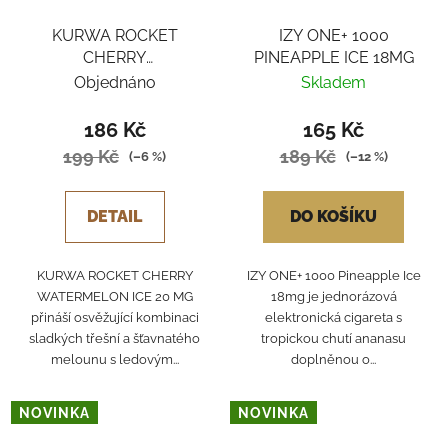
KURWA ROCKET
IZY ONE+ 1000
CHERRY
PINEAPPLE ICE 18MG
WATERMELON ICE
Objednáno
Skladem
186 Kč
165 Kč
199 Kč
189 Kč
(–6 %)
(–12 %)
DETAIL
DO KOŠÍKU
KURWA ROCKET CHERRY
IZY ONE+ 1000 Pineapple Ice
WATERMELON ICE 20 MG
18mg je jednorázová
přináší osvěžující kombinaci
elektronická cigareta s
sladkých třešní a šťavnatého
tropickou chutí ananasu
melounu s ledovým...
doplněnou o...
NOVINKA
NOVINKA