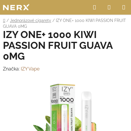
Přejít
Hledat
NÁKUP
na
obsah
KOŠÍK
Domů
/
Jednorázové cigarety
/
IZY ONE+ 1000 KIWI PASSION FRUIT
GUAVA 0MG
IZY ONE+ 1000 KIWI
PASSION FRUIT GUAVA
0MG
Značka:
IZY Vape