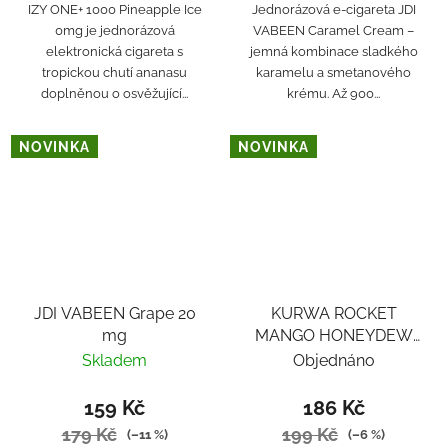
IZY ONE+ 1000 Pineapple Ice
Jednorázová e-cigareta JDI
0mg je jednorázová
VABEEN Caramel Cream –
elektronická cigareta s
jemná kombinace sladkého
tropickou chutí ananasu
karamelu a smetanového
doplněnou o osvěžující...
krému. Až 900...
NOVINKA
NOVINKA
JDI VABEEN Grape 20
KURWA ROCKET
mg
MANGO HONEYDEW
MARACUJA ICE
Skladem
Objednáno
159 Kč
186 Kč
179 Kč
199 Kč
(–11 %)
(–6 %)