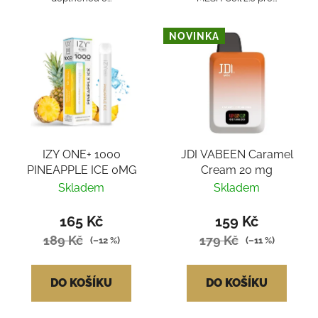
NOVINKA
IZY ONE+ 1000
JDI VABEEN Caramel
PINEAPPLE ICE 0MG
Cream 20 mg
Skladem
Skladem
165 Kč
159 Kč
189 Kč
179 Kč
(–12 %)
(–11 %)
DO KOŠÍKU
DO KOŠÍKU