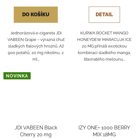
DO KOŠÍKU
DETAIL
Jednorázová e-cigareta JDI
KURWA ROCKET MANGO
VABEEN Grape – výrazná chuť
HONEYDEW MARACUJA ICE
sladkých fialových hroznů. Až
20 MG přináší exotickou
900 potahů, 20 mg nikotinu, 2
kombinaci sladkého manga,
ml...
šťavnatého melounu...
NOVINKA
JDI VABEEN Black
IZY ONE+ 1000 BERRY
Cherry 20 mg
MIX 18MG