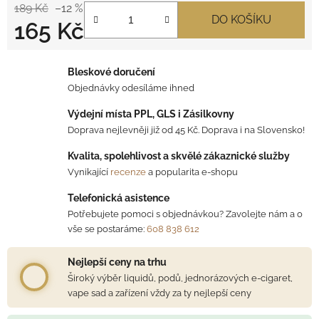
189 Kč
–12 %
DO KOŠÍKU
165 Kč
Měrná cena:
Bleskové doručení
Objednávky odesíláme ihned
Výdejní místa PPL, GLS i Zásilkovny
Doprava nejlevněji již od 45 Kč. Doprava i na Slovensko!
Kvalita, spolehlivost a skvělé zákaznické služby
Vynikající
recenze
a popularita e-shopu
Telefonická asistence
Potřebujete pomoci s objednávkou? Zavolejte nám a o
vše se postaráme:
608 838 612
Nejlepší ceny na trhu
Široký výběr liquidů, podů, jednorázových e-cigaret,
vape sad a zařízení vždy za ty nejlepší ceny