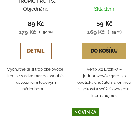
TROPIC FRUITS
MANGO ICE
Objednáno
Skladem
89 Kč
69 Kč
179 Kč
169 Kč
(–50 %)
(–59 %)
DETAIL
DO KOŠÍKU
Vychutnejte si tropické ovoce,
Venix X2 Litchi‑X –
kde se sladké mango snoubí s
jednorázová cigareta s
osvěžujícím ledovým
exotická chuť litchi s jemnou
nádechem. ...
sladkostí a svěží šťavnatostí,
která zaujme...
NOVINKA