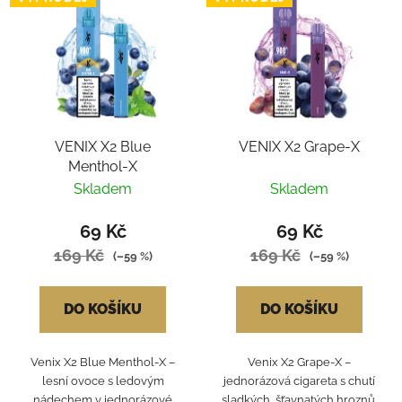
VENIX X2 Blue
VENIX X2 Grape-X
Menthol-X
Skladem
Skladem
69 Kč
69 Kč
169 Kč
169 Kč
(–59 %)
(–59 %)
DO KOŠÍKU
DO KOŠÍKU
Venix X2 Blue Menthol‑X –
Venix X2 Grape‑X –
lesní ovoce s ledovým
jednorázová cigareta s chutí
nádechem v jednorázové
sladkých, šťavnatých hroznů,