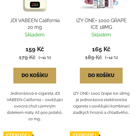
JDI VABEEN California
IZY ONE+ 1000 GRAPE
20 mg
ICE 18MG
Skladem
Skladem
159 Kč
165 Kč
179 Kč
189 Kč
(–11 %)
(–12 %)
DO KOŠÍKU
DO KOŠÍKU
Jednorázová e-cigareta JDI
IZY ONE+ 1000 Grape Ice 18mg
VABEEN California – osvěžující
je jednorázová elektronická
ovocná chuť s jemným
cigareta s osvěžující kombinací
dotekem máty. Až 900 potahů,
sladkých hroznů a chladivého...
20 mg...
VÝPRODEJ
VÝPRODEJ