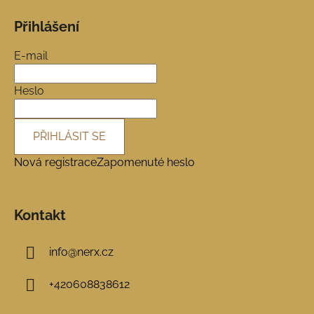
á
Přihlášení
p
a
E-mail
t
í
Heslo
PŘIHLÁSIT SE
Nová registrace
Zapomenuté heslo
Kontakt
info
@
nerx.cz
+420608838612