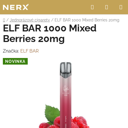
Přejít
Hledat
NÁKUP
na
obsah
KOŠÍK
Domů
/
Jednorázové cigarety
/
ELF BAR 1000 Mixed Berries 20mg
ELF BAR 1000 Mixed
Berries 20mg
Značka:
ELF BAR
NOVINKA