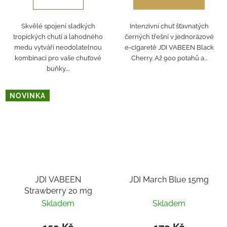
Skvělé spojení sladkých
Intenzivní chuť šťavnatých
tropických chutí a lahodného
černých třešní v jednorázové
medu vytváří neodolatelnou
e-cigaretě JDI VABEEN Black
kombinaci pro vaše chuťové
Cherry. Až 900 potahů a...
buňky....
NOVINKA
JDI VABEEN
JDI March Blue 15mg
Strawberry 20 mg
Skladem
Skladem