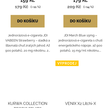
159 Kč
179 Kč
179 Kč
209 Kč
(–11 %)
(–14 %)
DO KOŠÍKU
DO KOŠÍKU
Jednorázová e-cigareta JDI
JDI March Blue 15mg –
VABEEN Strawberry – sladká a
jednorázová e-cigareta s chutí
šťavnatá chuť zralých jahod. Až
energetického nápoje, až 900
900 potahů, 20 mg nikotinu, 2...
potahů, 15 mg/ml nikotinu,...
VÝPRODEJ
KURWA COLLECTION
VENIX X2 Litchi-X