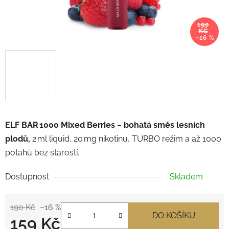
190
KČ
–16 %
ELF BAR 1000 Mixed Berries
–
bohatá směs lesních
plodů,
2 ml liquid, 20 mg nikotinu, TURBO režim a až 1000
potahů bez starostí.
Dostupnost
Skladem
190 Kč
–16 %
DO KOŠÍKU
159 Kč