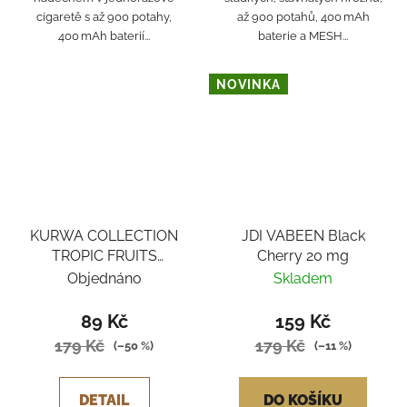
cigaretě s až 900 potahy,
až 900 potahů, 400 mAh
400 mAh baterií...
baterie a MESH...
NOVINKA
KURWA COLLECTION
JDI VABEEN Black
TROPIC FRUITS
Cherry 20 mg
HONEYDEW ICE
Objednáno
Skladem
89 Kč
159 Kč
179 Kč
179 Kč
(–50 %)
(–11 %)
DETAIL
DO KOŠÍKU