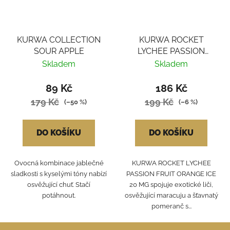
KURWA COLLECTION
KURWA ROCKET
SOUR APPLE
LYCHEE PASSION
FRUIT ORANGE ICE
Skladem
Skladem
89 Kč
186 Kč
179 Kč
199 Kč
(–50 %)
(–6 %)
DO KOŠÍKU
DO KOŠÍKU
Ovocná kombinace jablečné
KURWA ROCKET LYCHEE
sladkosti s kyselými tóny nabízí
PASSION FRUIT ORANGE ICE
osvěžující chuť. Stačí
20 MG spojuje exotické liči,
potáhnout.
osvěžující maracuju a šťavnatý
pomeranč s...
Z