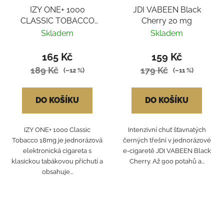
IZY ONE+ 1000
JDI VABEEN Black
CLASSIC TOBACCO
Cherry 20 mg
18MG
Skladem
Skladem
165 Kč
159 Kč
189 Kč
179 Kč
(–12 %)
(–11 %)
DO KOŠÍKU
DO KOŠÍKU
IZY ONE+ 1000 Classic
Intenzivní chuť šťavnatých
Tobacco 18mg je jednorázová
černých třešní v jednorázové
elektronická cigareta s
e-cigaretě JDI VABEEN Black
klasickou tabákovou příchutí a
Cherry. Až 900 potahů a...
obsahuje...