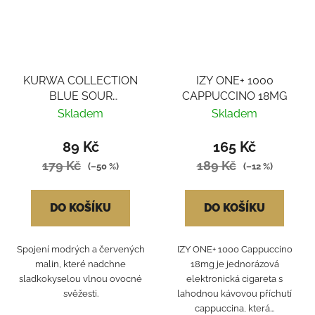
KURWA COLLECTION
IZY ONE+ 1000
BLUE SOUR
CAPPUCCINO 18MG
RASPBERRY
Skladem
Skladem
89 Kč
165 Kč
179 Kč
189 Kč
(–50 %)
(–12 %)
DO KOŠÍKU
DO KOŠÍKU
Spojení modrých a červených
IZY ONE+ 1000 Cappuccino
malin, které nadchne
18mg je jednorázová
sladkokyselou vlnou ovocné
elektronická cigareta s
svěžesti.
lahodnou kávovou příchutí
cappuccina, která...