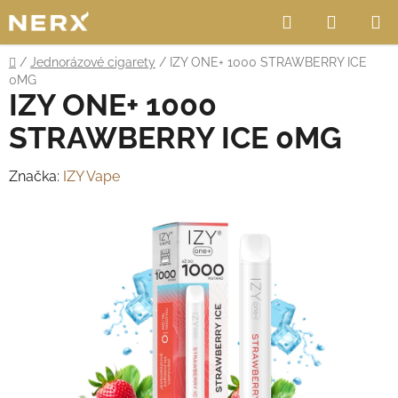
Přejít
Hledat
NÁKUP
na
obsah
KOŠÍK
Domů
/
Jednorázové cigarety
/
IZY ONE+ 1000 STRAWBERRY ICE
0MG
IZY ONE+ 1000
STRAWBERRY ICE 0MG
Značka:
IZY Vape