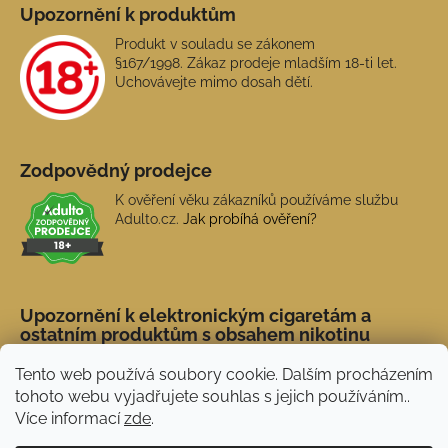
Upozornění k produktům
Produkt v souladu se zákonem
§167/1998. Zákaz prodeje mladším 18-ti let.
Uchovávejte mimo dosah dětí.
Zodpovědný prodejce
K ověření věku zákazníků používáme službu
Adulto.cz.
Jak probíhá ověření?
Upozornění k elektronickým cigaretám a
ostatním produktům s obsahem nikotinu
Tento web používá soubory cookie. Dalším procházením
tohoto webu vyjadřujete souhlas s jejich používáním..
Více informací
zde
.