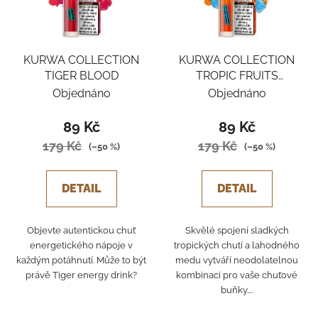
KURWA COLLECTION
KURWA COLLECTION
TIGER BLOOD
TROPIC FRUITS
HONEYDEW ICE
Objednáno
Objednáno
89 Kč
89 Kč
179 Kč
179 Kč
(–50 %)
(–50 %)
DETAIL
DETAIL
Objevte autentickou chuť
Skvělé spojení sladkých
energetického nápoje v
tropických chutí a lahodného
každým potáhnutí. Může to být
medu vytváří neodolatelnou
právě Tiger energy drink?
kombinaci pro vaše chuťové
buňky....