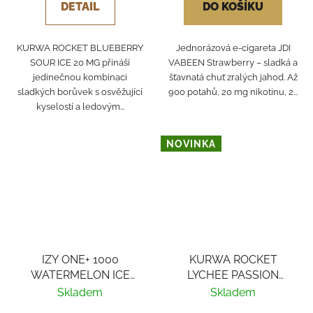
DETAIL
DO KOŠÍKU
KURWA ROCKET BLUEBERRY
Jednorázová e-cigareta JDI
SOUR ICE 20 MG přináší
VABEEN Strawberry – sladká a
jedinečnou kombinaci
šťavnatá chuť zralých jahod. Až
sladkých borůvek s osvěžující
900 potahů, 20 mg nikotinu, 2...
kyselostí a ledovým...
NOVINKA
IZY ONE+ 1000
KURWA ROCKET
WATERMELON ICE
LYCHEE PASSION
18MG
FRUIT ORANGE ICE
Skladem
Skladem