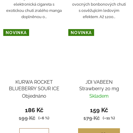
elektronická cigareta s
ovocných bonbonových chutí
exotickou chutí zralého manga
s osvěžujícím ledovým
doplněnou o...
efektem. Až 1200...
NOVINKA
NOVINKA
KURWA ROCKET
JDI VABEEN
BLUEBERRY SOUR ICE
Strawberry 20 mg
Objednáno
Skladem
186 Kč
159 Kč
199 Kč
179 Kč
(–6 %)
(–11 %)