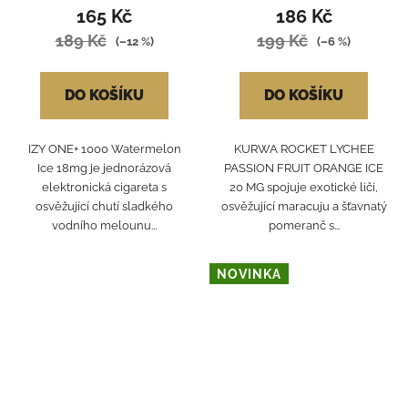
165 Kč
186 Kč
189 Kč
199 Kč
(–12 %)
(–6 %)
DO KOŠÍKU
DO KOŠÍKU
IZY ONE+ 1000 Watermelon
KURWA ROCKET LYCHEE
Ice 18mg je jednorázová
PASSION FRUIT ORANGE ICE
elektronická cigareta s
20 MG spojuje exotické liči,
osvěžující chutí sladkého
osvěžující maracuju a šťavnatý
vodního melounu...
pomeranč s...
NOVINKA