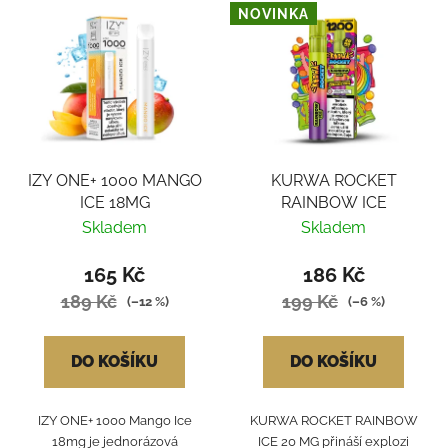
NOVINKA
IZY ONE+ 1000 MANGO
KURWA ROCKET
ICE 18MG
RAINBOW ICE
Skladem
Skladem
165 Kč
186 Kč
189 Kč
199 Kč
(–12 %)
(–6 %)
DO KOŠÍKU
DO KOŠÍKU
IZY ONE+ 1000 Mango Ice
KURWA ROCKET RAINBOW
18mg je jednorázová
ICE 20 MG přináší explozi