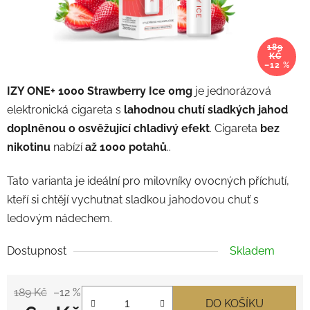
189
KČ
–12 %
IZY ONE+ 1000 Strawberry Ice 0mg
je jednorázová
elektronická cigareta s
lahodnou chutí sladkých jahod
doplněnou o osvěžující chladivý efekt
. Cigareta
bez
nikotinu
nabízí
až 1000 potahů
..
Tato varianta je ideální pro milovníky ovocných příchutí,
kteří si chtějí vychutnat sladkou jahodovou chuť s
ledovým nádechem.
Dostupnost
Skladem
189 Kč
–12 %
DO KOŠÍKU