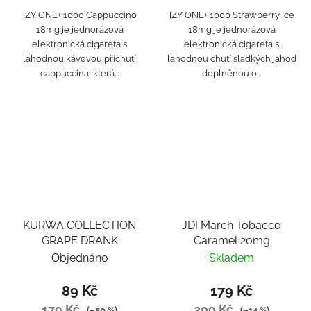
IZY ONE+ 1000 Cappuccino
IZY ONE+ 1000 Strawberry Ice
18mg je jednorázová
18mg je jednorázová
elektronická cigareta s
elektronická cigareta s
lahodnou kávovou příchutí
lahodnou chutí sladkých jahod
cappuccina, která...
doplněnou o...
KURWA COLLECTION
JDI March Tobacco
GRAPE DRANK
Caramel 20mg
Objednáno
Skladem
89 Kč
179 Kč
179 Kč
209 Kč
(–50 %)
(–14 %)