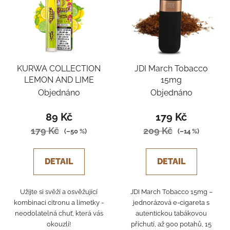
KURWA COLLECTION
JDI March Tobacco
LEMON AND LIME
15mg
Objednáno
Objednáno
89 Kč
179 Kč
179 Kč
209 Kč
(–50 %)
(–14 %)
DETAIL
DETAIL
Užijte si svěží a osvěžující
JDI March Tobacco 15mg –
kombinaci citronu a limetky -
jednorázová e-cigareta s
neodolatelná chuť, která vás
autentickou tabákovou
okouzlí!
příchutí, až 900 potahů, 15