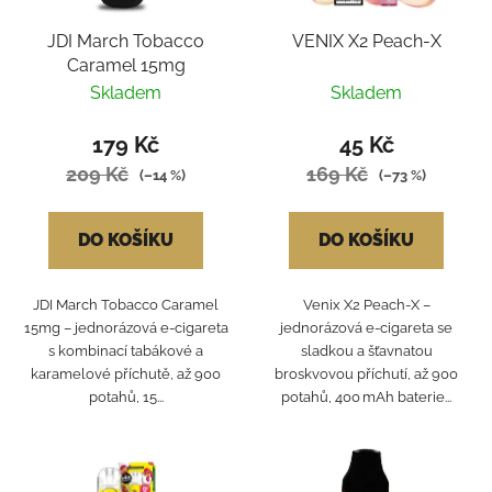
JDI March Tobacco
VENIX X2 Peach-X
Caramel 15mg
Skladem
Skladem
179 Kč
45 Kč
209 Kč
169 Kč
(–14 %)
(–73 %)
DO KOŠÍKU
DO KOŠÍKU
JDI March Tobacco Caramel
Venix X2 Peach‑X –
15mg – jednorázová e-cigareta
jednorázová e‑cigareta se
s kombinací tabákové a
sladkou a šťavnatou
karamelové příchutě, až 900
broskvovou příchutí, až 900
potahů, 15...
potahů, 400 mAh baterie...