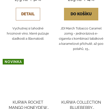
DETAIL
DO KOŠÍKU
Vychutnej si lahodné
JDI March Tobacco Caramel
hroznové víno, které pulzuje
20mg – jednorázová e-
sladkostí a šťavnatostí.
cigareta s kombinací tabákové
a karamelové příchutě, až 900
potahů, 15...
NOVINKA
KURWA ROCKET
KURWA COLLECTION
MANGO HONEYDEW
BLUEBERRY