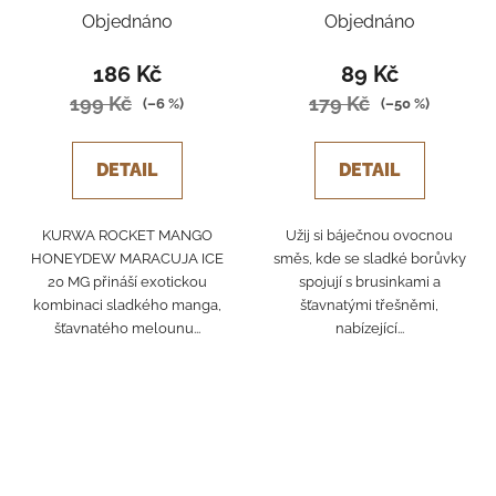
MARACUJA ICE
CRANBERRY CHERRY
Objednáno
Objednáno
186 Kč
89 Kč
199 Kč
179 Kč
(–6 %)
(–50 %)
DETAIL
DETAIL
KURWA ROCKET MANGO
Užij si báječnou ovocnou
HONEYDEW MARACUJA ICE
směs, kde se sladké borůvky
20 MG přináší exotickou
spojují s brusinkami a
kombinaci sladkého manga,
šťavnatými třešněmi,
šťavnatého melounu...
nabízející...