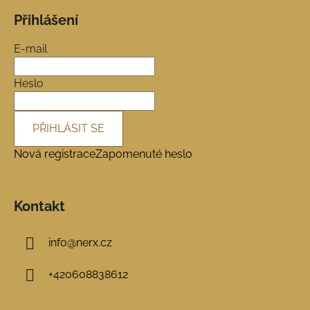
á
Přihlášení
p
a
E-mail
t
í
Heslo
PŘIHLÁSIT SE
Nová registrace
Zapomenuté heslo
Kontakt
info
@
nerx.cz
+420608838612