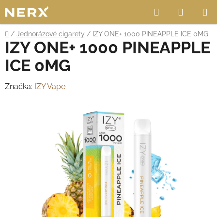
Přejít
Hledat
NÁKUP
na
obsah
KOŠÍK
Domů
/
Jednorázové cigarety
/
IZY ONE+ 1000 PINEAPPLE ICE 0MG
IZY ONE+ 1000 PINEAPPLE
ICE 0MG
Značka:
IZY Vape