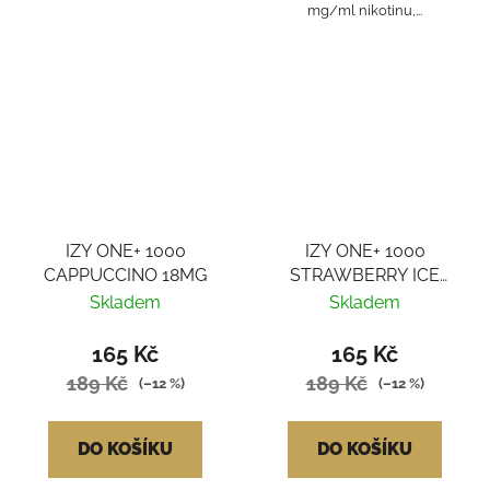
mg/ml nikotinu,...
IZY ONE+ 1000
IZY ONE+ 1000
CAPPUCCINO 18MG
STRAWBERRY ICE
18MG
Skladem
Skladem
165 Kč
165 Kč
189 Kč
189 Kč
(–12 %)
(–12 %)
DO KOŠÍKU
DO KOŠÍKU