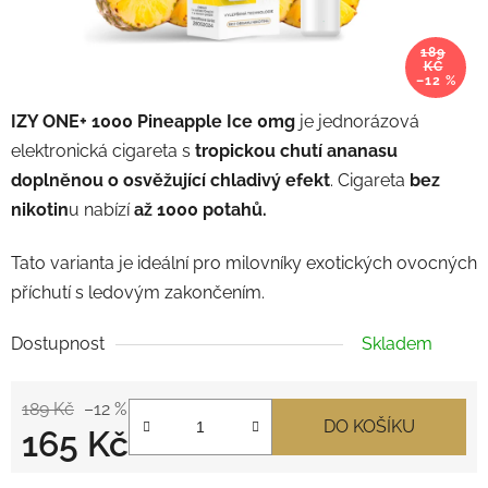
189
KČ
–12 %
IZY ONE+ 1000 Pineapple Ice 0mg
je jednorázová
elektronická cigareta s
tropickou chutí ananasu
doplněnou o osvěžující chladivý efekt
. Cigareta
bez
nikotin
u nabízí
až 1000 potahů.
Tato varianta je ideální pro milovníky exotických ovocných
příchutí s ledovým zakončením.
Dostupnost
Skladem
189 Kč
–12 %
DO KOŠÍKU
165 Kč
Měrná cena: