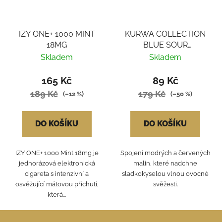
IZY ONE+ 1000 MINT
KURWA COLLECTION
18MG
BLUE SOUR
RASPBERRY
Skladem
Skladem
165 Kč
89 Kč
189 Kč
179 Kč
(–12 %)
(–50 %)
DO KOŠÍKU
DO KOŠÍKU
IZY ONE+ 1000 Mint 18mg je
Spojení modrých a červených
jednorázová elektronická
malin, které nadchne
cigareta s intenzivní a
sladkokyselou vlnou ovocné
osvěžující mátovou příchutí,
svěžesti.
která...
Z