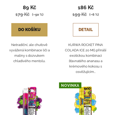
89 Kč
186 Kč
179 Kč
199 Kč
(–50 %)
(–6 %)
DO KOŠÍKU
DETAIL
Netradiční, ale chuťově
KURWA ROCKET PINA
vyvážená kombinace liči a
COLADA ICE 20 MG přináší
maliny s dozvukem
exotickou kombinaci
chladivého mentolu.
šťavnatého ananasu a
krémového kokosu s
osvěžujícím...
NOVINKA