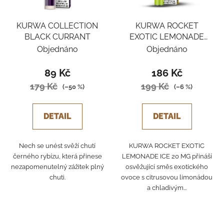
KURWA COLLECTION
KURWA ROCKET
BLACK CURRANT
EXOTIC LEMONADE
ICE
Objednáno
Objednáno
89 Kč
186 Kč
179 Kč
199 Kč
(–50 %)
(–6 %)
DETAIL
DETAIL
Nech se unést svěží chutí
KURWA ROCKET EXOTIC
černého rybízu, která přinese
LEMONADE ICE 20 MG přináší
nezapomenutelný zážitek plný
osvěžující směs exotického
chuti.
ovoce s citrusovou limonádou
a chladivým...