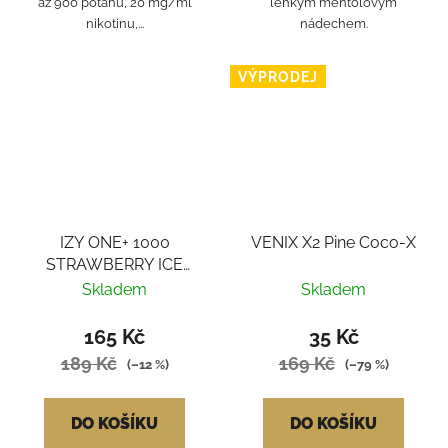
až 900 potahů, 20 mg/ml
lehkým mentolovým
nikotinu,...
nádechem.
VÝPRODEJ
IZY ONE+ 1000
VENIX X2 Pine Coco-X
STRAWBERRY ICE
0MG
Skladem
Skladem
165 Kč
35 Kč
189 Kč
169 Kč
(–12 %)
(–79 %)
DO KOŠÍKU
DO KOŠÍKU