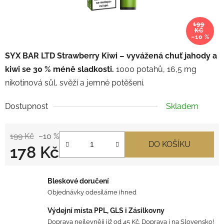
199
KČ
–10 %
SYX BAR LTD Strawberry Kiwi – vyvážená chuť jahody a
kiwi se 30 % méně sladkosti.
1000 potahů, 16,5 mg
nikotinová sůl, svěží a jemné potěšení.
Dostupnost
Skladem
199 Kč
–10 %
DO KOŠÍKU
178 Kč
Měrná cena:
Bleskové doručení
Objednávky odesíláme ihned
Výdejní místa PPL, GLS i Zásilkovny
Doprava nejlevněji již od 45 Kč. Doprava i na Slovensko!