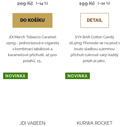
209 Kč
199 Kč
(–14 %)
(–10 %)
DO KOŠÍKU
DETAIL
JDI March Tobacco Caramel
SYX BAR Cotton Candy
15mg – jednorázová e-cigareta
16,5mg: Přeneste se na pouť s
s kombinací tabákové a
touto sladkou a jemnou
karamelové příchutě, až 900
příchutí cukrové vaty! Každý
potahů, 15...
potah je jako...
NOVINKA
NOVINKA
JDI VABEEN
KURWA ROCKET