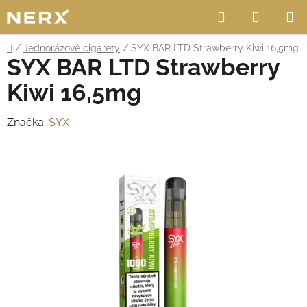
Přejít
Hledat
NÁKUP
na
obsah
KOŠÍK
Domů
/
Jednorázové cigarety
/
SYX BAR LTD Strawberry Kiwi 16,5mg
SYX BAR LTD Strawberry
Kiwi 16,5mg
Značka:
SYX