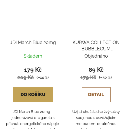
JDI March Blue 20mg
KURWA COLLECTION
BUBBLEGUM
WATERMELON ICE
Skladem
Objednáno
179 Kč
89 Kč
209 Kč
179 Kč
(–14 %)
(–50 %)
DO KOŠÍKU
DETAIL
JDI March Blue 20mg –
Užij si chuť sladké žvýkačky
jednorázová e-cigareta s
spojenou s osvěžujícím
příchutí energetického nápoje,
melounem, doplněnou