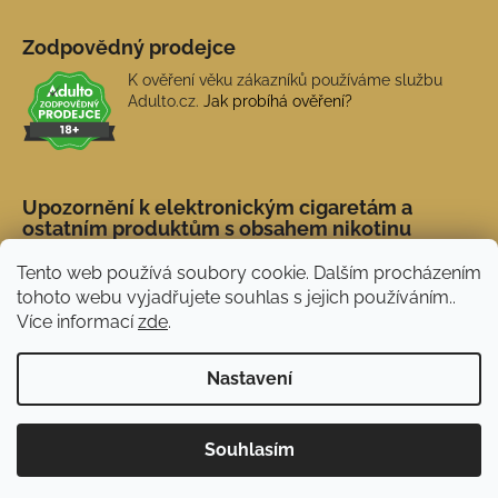
Zodpovědný prodejce
K ověření věku zákazníků používáme službu
Adulto.cz.
Jak probíhá ověření?
Upozornění k elektronickým cigaretám a
ostatním produktům s obsahem nikotinu
Tento web používá soubory cookie. Dalším procházením
tohoto webu vyjadřujete souhlas s jejich používáním..
Více informací
zde
.
Nastavení
Novinka: Akční doprava s PPL od 45 Kč. Při
Vytvořil Shoptet
Souhlasím
nákupu nad 1 500 Kč doprava ZDARMA.
Copyright 2026
NERX.CZ
. Všechna práva vyhrazena.
Používáme
ověření věku Adulto