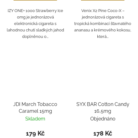
IZY ONE+ 1000 Strawberry Ice
Venix X2 Pine Coco‑X –
0mg je jednorázová
jednorázová cigareta s
elektronická cigareta s
tropická kombinací šťavnatého
lahodnou chutí sladkých jahod
ananasu a krémového kokosu,
doplněnou o...
která...
JDI March Tobacco
SYX BAR Cotton Candy
Caramel 15mg
16,5mg
Skladem
Objednáno
179 Kč
178 Kč