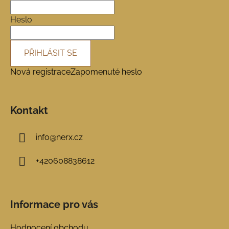
t
í
Heslo
PŘIHLÁSIT SE
Nová registrace
Zapomenuté heslo
Kontakt
info
@
nerx.cz
+420608838612
Informace pro vás
Hodnocení obchodu