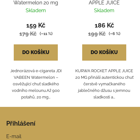
Watermelon 20 mg
APPLE JUICE
Skladem
Skladem
159 Kč
186 Kč
179 Kč
199 Kč
(–11 %)
(–6 %)
DO KOŠÍKU
DO KOŠÍKU
Jednorázová e-cigareta JDI
KURWA ROCKET APPLE JUICE
VABEEN Watermelon –
20 MG přináší autentickou chuť
osvěžující chuť sladkého
čerstvě vymačkaného
vodního melounu.Až 900
jablečného džusu s jemnou
potahů, 20 mg...
sladkostí a...
Z
á
Přihlášení
p
a
E-mail