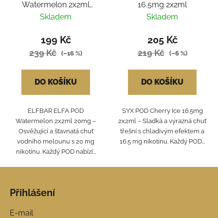
Watermelon 2x2ml
16.5mg 2x2ml
20mg
Skladem
Skladem
199 Kč
205 Kč
239 Kč
219 Kč
(–16 %)
(–6 %)
DO KOŠÍKU
DO KOŠÍKU
ELFBAR ELFA POD
SYX POD Cherry Ice 16.5mg
Watermelon 2x2ml 20mg –
2x2ml – Sladká a výrazná chuť
Osvěžující a šťavnatá chuť
třešní s chladivým efektem a
vodního melounu s 20 mg
16.5 mg nikotinu. Každý POD...
nikotinu. Každý POD nabízí...
Z
á
Přihlášení
p
a
E-mail