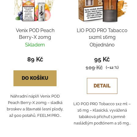
Venix POD Peach
LIO POD PRO Tabacco
Berry-X 20mg
1x2ml 16mg
Skladem
Objednáno
89 Kč
95 Kč
109 Kč
(–12 %)
DO KOŠÍKU
DETAIL
Náhradní náplň Venix POD
Peach Berry-X 20mg – sladká
LIO POD PRO Tobacco 1x2 ml –
broskev a šťavnaté lesní plody,
16 mg – Klasická, vyvážená
až 900 potahů, FEELM PRO...
tabáková příchuť s jemně
nasládlým podtónem a 16 mg...