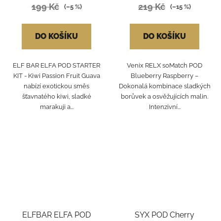
199 Kč
219 Kč
(–5 %)
(–15 %)
DO KOŠÍKU
DO KOŠÍKU
ELF BAR ELFA POD STARTER
Venix RELX soMatch POD
KIT - Kiwi Passion Fruit Guava
Blueberry Raspberry –
nabízí exotickou směs
Dokonalá kombinace sladkých
šťavnatého kiwi, sladké
borůvek a osvěžujících malin.
marakuji a...
Intenzivní...
ELFBAR ELFA POD
SYX POD Cherry