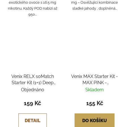
exotického ovoce s 16.5 mg
mg – Osvěžující kombinace
nikotinu. Každý POD nabízí až
sladké jahody , doplněná...
950...
Venix RELX soMatch
Venix MAX Starter Kit -
Starter Kit (1+1) Deep
MAX PINK -
Blue - Blueberry
Strawberry-X 20mg
Objednáno
Skladem
Raspberry
159 Kč
155 Kč
DETAIL
DO KOŠÍKU