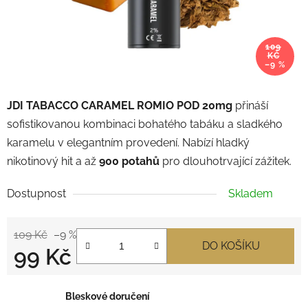
109
KČ
–9 %
JDI TABACCO CARAMEL ROMIO POD 20mg
přináší
sofistikovanou kombinaci bohatého tabáku a sladkého
karamelu v elegantním provedení. Nabízí hladký
nikotinový hit a až
900 potahů
pro dlouhotrvající zážitek.
Dostupnost
Skladem
109 Kč
–9 %
DO KOŠÍKU
99 Kč
Měrná cena:
Bleskové doručení