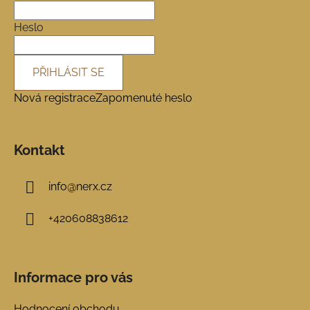
t
í
Heslo
PŘIHLÁSIT SE
Nová registrace
Zapomenuté heslo
Kontakt
info
@
nerx.cz
+420608838612
Informace pro vás
Hodnocení obchodu