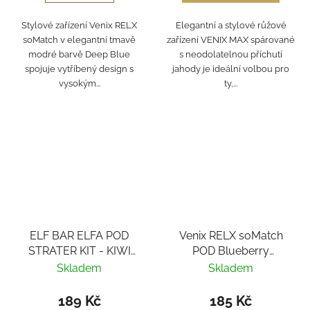
Stylové zařízení Venix RELX
Elegantní a stylové růžové
soMatch v elegantní tmavě
zařízení VENIX MAX spárované
modré barvě Deep Blue
s neodolatelnou příchutí
spojuje vytříbený design s
jahody je ideální volbou pro
vysokým...
ty,...
ELF BAR ELFA POD
Venix RELX soMatch
STRATER KIT - KIWI
POD Blueberry
PASSION FRUIT GUAVA
Raspberry 2ks
Skladem
Skladem
189 Kč
185 Kč