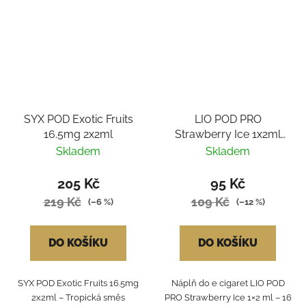
SYX POD Exotic Fruits
LIO POD PRO
16.5mg 2x2ml
Strawberry Ice 1x2ml
16mg
Skladem
Skladem
205 Kč
95 Kč
219 Kč
109 Kč
(–6 %)
(–12 %)
DO KOŠÍKU
DO KOŠÍKU
SYX POD Exotic Fruits 16.5mg
Náplň do e cigaret LIO POD
2x2ml – Tropická směs
PRO Strawberry Ice 1×2 ml – 16