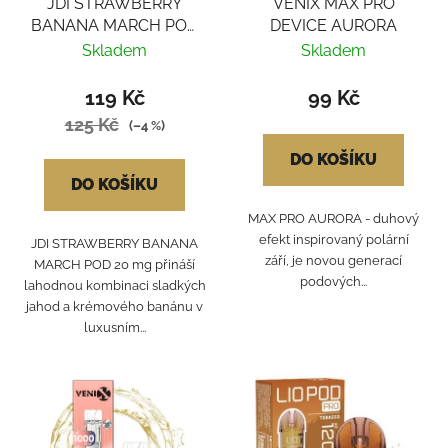
JDI STRAWBERRY
VENIX MAX PRO
BANANA MARCH POD
DEVICE AURORA
20mg
Skladem
Skladem
119 Kč
99 Kč
125 Kč
(–4 %)
DO KOŠÍKU
DO KOŠÍKU
MAX PRO AURORA - duhový
efekt inspirovaný polární
JDI STRAWBERRY BANANA
září, je novou generací
MARCH POD 20 mg přináší
podových...
lahodnou kombinaci sladkých
jahod a krémového banánu v
luxusním...