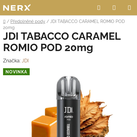
Přejít
Hledat
NÁKUP
na
obsah
KOŠÍK
Domů
/
Předplněné pody
/
JDI TABACCO CARAMEL ROMIO POD
20mg
JDI TABACCO CARAMEL
ROMIO POD 20mg
Značka:
JDI
NOVINKA