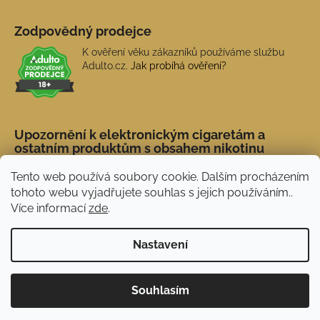
Zodpovědný prodejce
K ověření věku zákazníků používáme službu
Adulto.cz.
Jak probíhá ověření?
Upozornění k elektronickým cigaretám a
ostatním produktům s obsahem nikotinu
Tento web používá soubory cookie. Dalším procházením
tohoto webu vyjadřujete souhlas s jejich používáním..
Více informací
zde
.
Nastavení
Novinka: Akční doprava s PPL od 45 Kč. Při
Vytvořil Shoptet
Souhlasím
nákupu nad 1 500 Kč doprava ZDARMA.
Copyright 2026
NERX.CZ
. Všechna práva vyhrazena.
Používáme
ověření věku Adulto