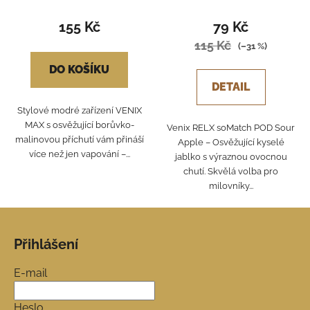
155 Kč
79 Kč
115 Kč
(–31 %)
DO KOŠÍKU
DETAIL
Stylové modré zařízení VENIX
MAX s osvěžující borůvko-
Venix RELX soMatch POD Sour
malinovou příchutí vám přináší
Apple – Osvěžující kyselé
více než jen vapování –...
jablko s výraznou ovocnou
chutí. Skvělá volba pro
milovníky...
Z
á
Přihlášení
p
a
E-mail
t
í
Heslo