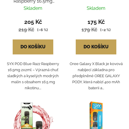
Raspberry 16.5mg
2x2ml
Skladem
Skladem
205 Kč
175 Kč
219 Kč
179 Kč
(–6 %)
(–2 %)
DO KOŠÍKU
DO KOŠÍKU
SYX POD Blue Razz Raspberry
Oree Galaxy X Black je kovová
16.5mg 2x2ml – Výrazná chuť
nabíjecí základna pro
sladkých a kyselých modrých
předplněné OREE GALAXY
malin s obsahem 16.5 mg
PODY, která nabízí 400 mAh
nikotinu....
baterii a...