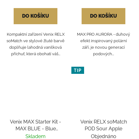
DO KOŠÍKU
DO KOŠÍKU
Kompaktní zařízení Venix RELX
MAX PRO AURORA - duhový
soMatch ve stylové žluté barvě
efekt inspirovaný polární
doplňuje lahodná vanilková
září, je novou generací
příchuť, která obohatí váš...
podových...
TIP
Venix MAX Starter Kit -
Venix RELX soMatch
MAX BLUE - Blue
POD Sour Apple
Raspberry-X 20mg
Skladem
Objednáno