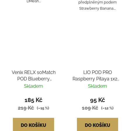
DMesh...
předplněným podem
Strawberry Banana....
Venix RELX soMatch
LIO POD PRO
POD Blueberry
Raspberry Pitaya 1x2ml
Raspberry 2ks
16mg
Skladem
Skladem
185 Kč
95 Kč
219 Kč
109 Kč
(–15 %)
(–12 %)
DO KOŠÍKU
DO KOŠÍKU