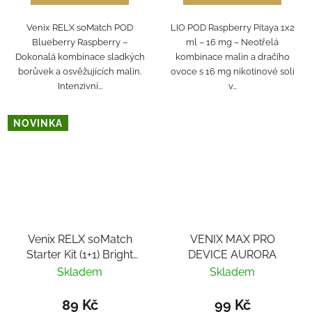
Venix RELX soMatch POD
LIO POD Raspberry Pitaya 1x2
Blueberry Raspberry –
ml – 16 mg – Neotřelá
Dokonalá kombinace sladkých
kombinace malin a dračího
borůvek a osvěžujících malin.
ovoce s 16 mg nikotinové soli
Intenzivní...
v...
NOVINKA
Venix RELX soMatch
VENIX MAX PRO
Starter Kit (1+1) Bright
DEVICE AURORA
Yellow - Vanilla Scoop
Skladem
Skladem
89 Kč
99 Kč