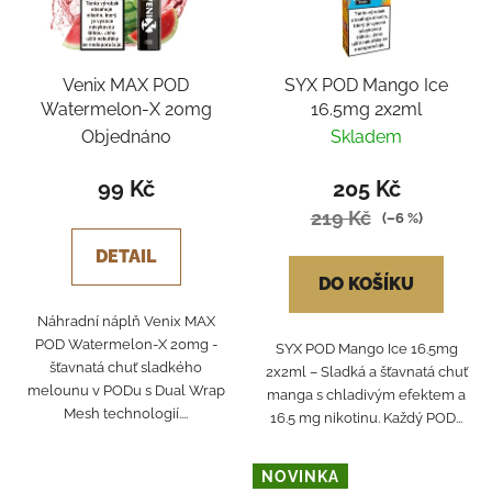
Venix MAX POD
SYX POD Mango Ice
Watermelon-X 20mg
16.5mg 2x2ml
Objednáno
Skladem
99 Kč
205 Kč
219 Kč
(–6 %)
DETAIL
DO KOŠÍKU
Náhradní náplň Venix MAX
POD Watermelon-X 20mg -
SYX POD Mango Ice 16.5mg
šťavnatá chuť sladkého
2x2ml – Sladká a šťavnatá chuť
melounu v PODu s Dual Wrap
manga s chladivým efektem a
Mesh technologií....
16.5 mg nikotinu. Každý POD...
NOVINKA