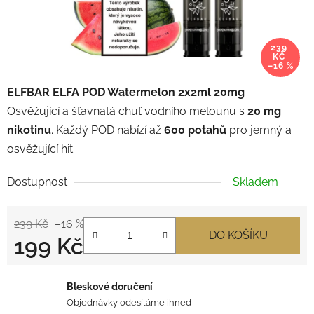
239
KČ
–16 %
ELFBAR ELFA POD Watermelon 2x2ml 20mg
–
Osvěžující a šťavnatá chuť vodního melounu s
20 mg
nikotinu
. Každý POD nabízí až
600 potahů
pro jemný a
osvěžující hit.
Dostupnost
Skladem
239 Kč
–16 %
DO KOŠÍKU
199 Kč
Měrná cena:
Bleskové doručení
Objednávky odesíláme ihned