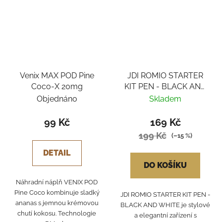
Venix MAX POD Pine
JDI ROMIO STARTER
Coco-X 20mg
KIT PEN - BLACK AND
WHITE
Objednáno
Skladem
99 Kč
169 Kč
199 Kč
(–15 %)
DETAIL
DO KOŠÍKU
Náhradní náplň VENIX POD
Pine Coco kombinuje sladký
JDI ROMIO STARTER KIT PEN -
ananas s jemnou krémovou
BLACK AND WHITE je stylové
chutí kokosu. Technologie
a elegantní zařízení s