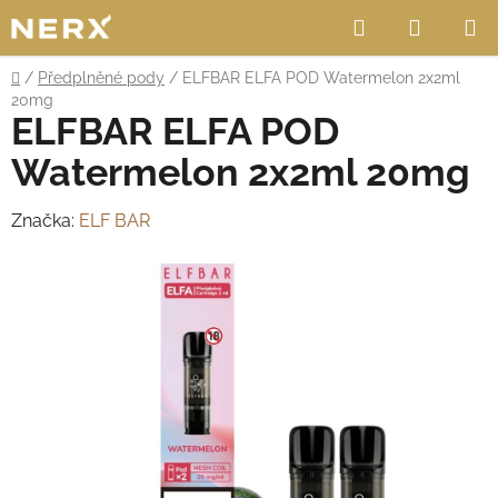
Přejít
Hledat
NÁKUP
na
obsah
KOŠÍK
Domů
/
Předplněné pody
/
ELFBAR ELFA POD Watermelon 2x2ml
20mg
ELFBAR ELFA POD
Watermelon 2x2ml 20mg
Značka:
ELF BAR