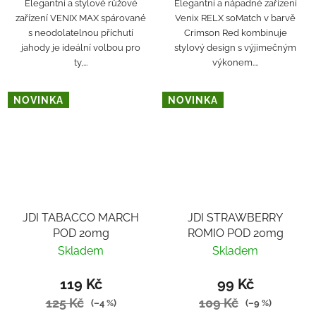
Elegantní a stylové růžové
Elegantní a nápadné zařízení
zařízení VENIX MAX spárované
Venix RELX soMatch v barvě
s neodolatelnou příchutí
Crimson Red kombinuje
jahody je ideální volbou pro
stylový design s výjimečným
ty,...
výkonem....
NOVINKA
NOVINKA
JDI TABACCO MARCH
JDI STRAWBERRY
POD 20mg
ROMIO POD 20mg
Skladem
Skladem
119 Kč
99 Kč
125 Kč
109 Kč
(–4 %)
(–9 %)