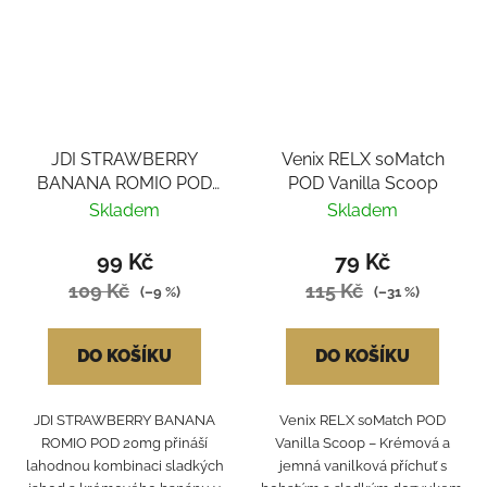
JDI STRAWBERRY
Venix RELX soMatch
BANANA ROMIO POD
POD Vanilla Scoop
20mg
Skladem
Skladem
99 Kč
79 Kč
109 Kč
115 Kč
(–9 %)
(–31 %)
DO KOŠÍKU
DO KOŠÍKU
JDI STRAWBERRY BANANA
Venix RELX soMatch POD
ROMIO POD 20mg přináší
Vanilla Scoop – Krémová a
lahodnou kombinaci sladkých
jemná vanilková příchuť s