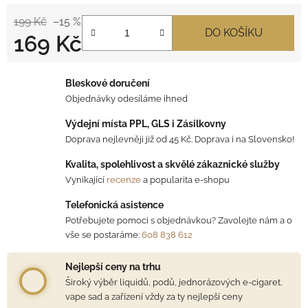
199 Kč
–15 %
DO KOŠÍKU
169 Kč
Měrná cena:
Bleskové doručení
Objednávky odesíláme ihned
Výdejní místa PPL, GLS i Zásilkovny
Doprava nejlevněji již od 45 Kč. Doprava i na Slovensko!
Kvalita, spolehlivost a skvělé zákaznické služby
Vynikající
recenze
a popularita e-shopu
Telefonická asistence
Potřebujete pomoci s objednávkou? Zavolejte nám a o
vše se postaráme:
608 838 612
Nejlepší ceny na trhu
Široký výběr liquidů, podů, jednorázových e-cigaret,
vape sad a zařízení vždy za ty nejlepší ceny