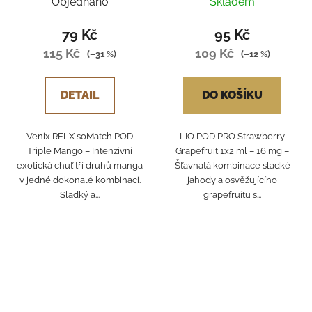
Objednáno
Skladem
79 Kč
95 Kč
115 Kč
109 Kč
(–31 %)
(–12 %)
DETAIL
DO KOŠÍKU
Venix RELX soMatch POD
LIO POD PRO Strawberry
Triple Mango – Intenzivní
Grapefruit 1x2 ml – 16 mg –
exotická chuť tří druhů manga
Šťavnatá kombinace sladké
v jedné dokonalé kombinaci.
jahody a osvěžujícího
Sladký a...
grapefruitu s...