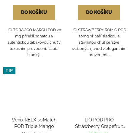
DO KOŠÍKU
DO KOŠÍKU
JDI TOBACCO MARCH POD 20
JDI STRAWBERRY ROMIO POD
mg přináší bohatou a
20mg přináší sladkou a
autentickou tabákovou chuť v
šťavnatou chuť čerstvě
luxusním provedení. Nabízí
sklizených jahod v elegantním
hladký...
provedení....
TIP
Venix RELX soMatch
LIO POD PRO
POD Triple Mango
Strawberry Grapefruit
1x2ml 16mg