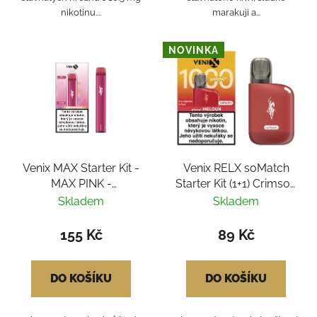
nikotinu....
marakuji a...
NOVINKA
Venix MAX Starter Kit -
Venix RELX soMatch
MAX PINK -
Starter Kit (1+1) Crimson
Strawberry-X 20mg
Red - Watermelon Chill
Skladem
Skladem
155 Kč
89 Kč
DO KOŠÍKU
DO KOŠÍKU