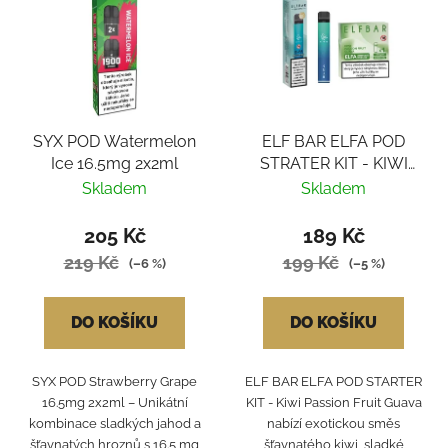
SYX POD Watermelon
ELF BAR ELFA POD
Ice 16.5mg 2x2ml
STRATER KIT - KIWI
PASSION FRUIT GUAVA
Skladem
Skladem
205 Kč
189 Kč
219 Kč
199 Kč
(–6 %)
(–5 %)
DO KOŠÍKU
DO KOŠÍKU
SYX POD Strawberry Grape
ELF BAR ELFA POD STARTER
16.5mg 2x2ml – Unikátní
KIT - Kiwi Passion Fruit Guava
kombinace sladkých jahod a
nabízí exotickou směs
šťavnatých hroznů s 16.5 mg
šťavnatého kiwi, sladké