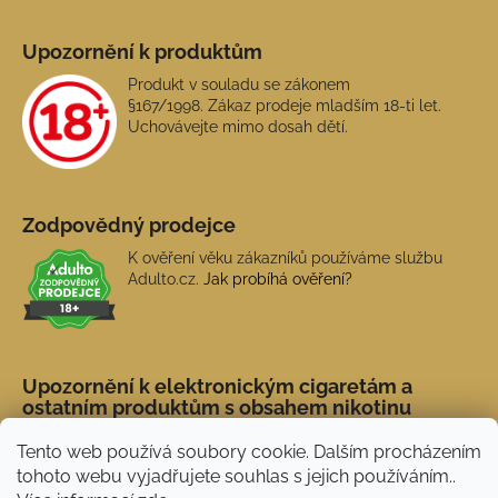
Upozornění k produktům
Produkt v souladu se zákonem
§167/1998. Zákaz prodeje mladším 18-ti let.
Uchovávejte mimo dosah dětí.
Zodpovědný prodejce
K ověření věku zákazníků používáme službu
Adulto.cz.
Jak probíhá ověření?
Upozornění k elektronickým cigaretám a
ostatním produktům s obsahem nikotinu
Tento web používá soubory cookie. Dalším procházením
tohoto webu vyjadřujete souhlas s jejich používáním..