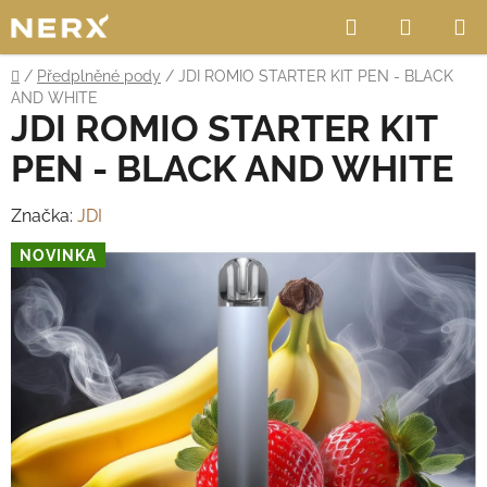
Přejít
Hledat
NÁKUP
na
obsah
KOŠÍK
Domů
/
Předplněné pody
/
JDI ROMIO STARTER KIT PEN - BLACK
AND WHITE
JDI ROMIO STARTER KIT
PEN - BLACK AND WHITE
Značka:
JDI
NOVINKA