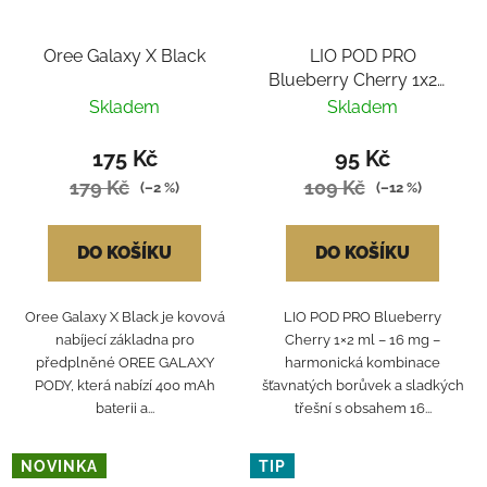
Oree Galaxy X Black
LIO POD PRO
Blueberry Cherry 1x2ml
16mg
Skladem
Skladem
175 Kč
95 Kč
179 Kč
109 Kč
(–2 %)
(–12 %)
DO KOŠÍKU
DO KOŠÍKU
Oree Galaxy X Black je kovová
LIO POD PRO Blueberry
nabíjecí základna pro
Cherry 1×2 ml – 16 mg –
předplněné OREE GALAXY
harmonická kombinace
PODY, která nabízí 400 mAh
šťavnatých borůvek a sladkých
baterii a...
třešní s obsahem 16...
NOVINKA
TIP