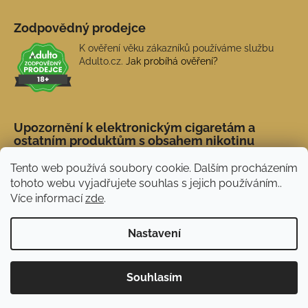
Zodpovědný prodejce
K ověření věku zákazníků používáme službu
Adulto.cz.
Jak probíhá ověření?
Upozornění k elektronickým cigaretám a
ostatním produktům s obsahem nikotinu
Tento web používá soubory cookie. Dalším procházením
tohoto webu vyjadřujete souhlas s jejich používáním..
Více informací
zde
.
Nastavení
Novinka: Akční doprava s PPL od 45 Kč. Při
Vytvořil Shoptet
Souhlasím
nákupu nad 1 500 Kč doprava ZDARMA.
Copyright 2026
NERX.CZ
. Všechna práva vyhrazena.
Používáme
ověření věku Adulto