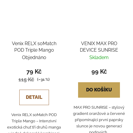
Venix RELX soMatch
VENIX MAX PRO
POD Triple Mango
DEVICE SUNRISE
Objednáno
Skladem
79 Kč
99 Kč
115 Kč
(–31 %)
DO KOŠÍKU
DETAIL
MAX PRO SUNRISE – stylový
gradient oranžové a červené
Venix RELX soMatch POD
připomínající první paprsky
Triple Mango – Intenzivní
slunce je novou generací
exotická chuť tří druhů manga
podových...