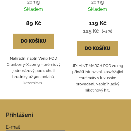
20mg
20mg
Skladem
Skladem
89 Kč
119 Kč
125 Kč
(–4 %)
DO KOŠÍKU
DO KOŠÍKU
Náhradní náplň Venix POD
Cranberry-X 20mg – prémiový
JDI MINT MARCH POD 20 mg
jednorázový pod s chutí
přináší intenzivní a osvěžující
brusinky, až 900 potahů,
chuť máty v luxusním
keramická...
provedení. Nabízí hladký
nikotinový hit...
Z
á
Přihlášení
p
a
E-mail