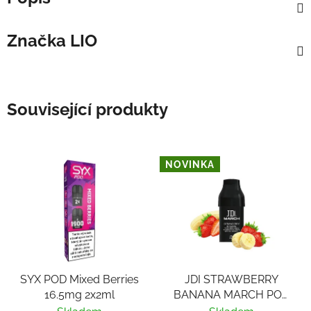
Značka
LIO
Související produkty
NOVINKA
SYX POD Mixed Berries
JDI STRAWBERRY
16.5mg 2x2ml
BANANA MARCH POD
20mg