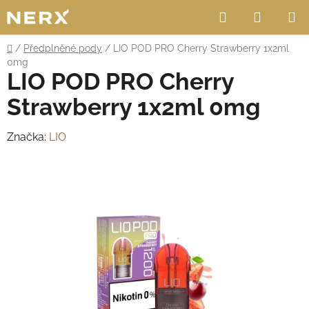
Přejít
Hledat
NÁKUP
na
obsah
KOŠÍK
Domů
/
Předplněné pody
/
LIO POD PRO Cherry Strawberry 1x2ml
0mg
LIO POD PRO Cherry
Strawberry 1x2ml 0mg
Značka:
LIO