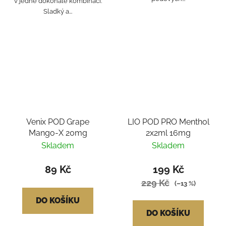
v jedné dokonalé kombinaci.
Sladký a...
Venix POD Grape
LIO POD PRO Menthol
Mango-X 20mg
2x2ml 16mg
Skladem
Skladem
89 Kč
199 Kč
229 Kč
(–13 %)
DO KOŠÍKU
DO KOŠÍKU