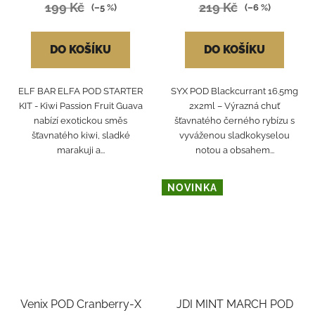
199 Kč
219 Kč
(–5 %)
(–6 %)
DO KOŠÍKU
DO KOŠÍKU
ELF BAR ELFA POD STARTER
SYX POD Blackcurrant 16.5mg
KIT - Kiwi Passion Fruit Guava
2x2ml – Výrazná chuť
nabízí exotickou směs
šťavnatého černého rybízu s
šťavnatého kiwi, sladké
vyváženou sladkokyselou
marakuji a...
notou a obsahem...
NOVINKA
Venix POD Cranberry-X
JDI MINT MARCH POD