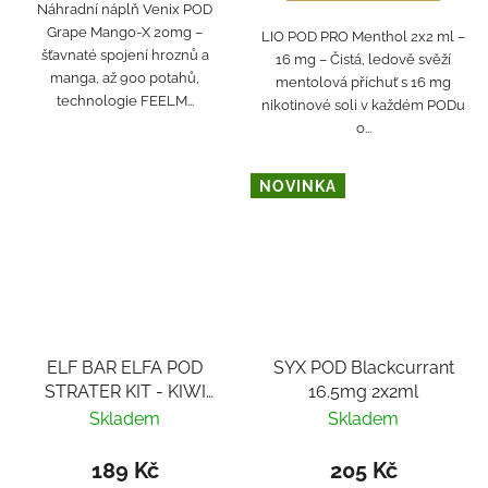
Náhradní náplň Venix POD
Grape Mango-X 20mg –
LIO POD PRO Menthol 2x2 ml –
šťavnaté spojení hroznů a
16 mg – Čistá, ledově svěží
manga, až 900 potahů,
mentolová příchuť s 16 mg
technologie FEELM...
nikotinové soli v každém PODu
o...
NOVINKA
ELF BAR ELFA POD
SYX POD Blackcurrant
STRATER KIT - KIWI
16.5mg 2x2ml
PASSION FRUIT GUAVA
Skladem
Skladem
189 Kč
205 Kč