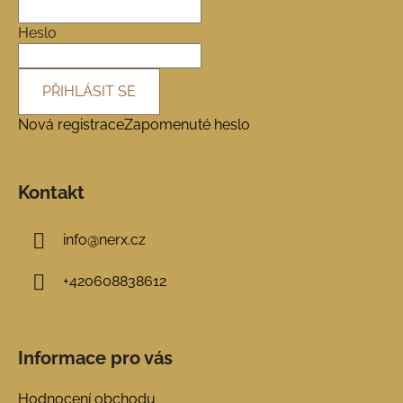
t
í
Heslo
PŘIHLÁSIT SE
Nová registrace
Zapomenuté heslo
Kontakt
info
@
nerx.cz
+420608838612
Informace pro vás
Hodnocení obchodu