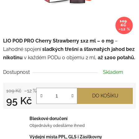
109
KČ
–12 %
LIO POD PRO Cherry Strawberry 1x2 ml – 0 mg
–
Lahodné spojení
sladkých třešní a šťavnatých jahod
bez
nikotinu
v každém PODu o objemu
2 ml,
až 1200 potahů.
Dostupnost
Skladem
109 Kč
–12 %
DO KOŠÍKU
95 Kč
Měrná cena:
Bleskové doručení
Objednávky odesíláme ihned
Výdejní místa PPL, GLS i Zásilkovny