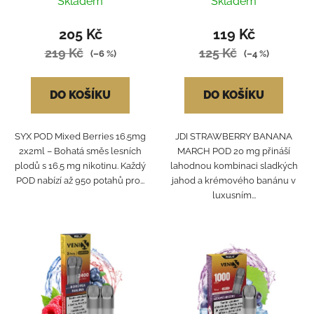
Skladem
Skladem
205 Kč
119 Kč
219 Kč
125 Kč
(–6 %)
(–4 %)
DO KOŠÍKU
DO KOŠÍKU
SYX POD Mixed Berries 16.5mg
JDI STRAWBERRY BANANA
2x2ml – Bohatá směs lesních
MARCH POD 20 mg přináší
plodů s 16.5 mg nikotinu. Každý
lahodnou kombinaci sladkých
POD nabízí až 950 potahů pro...
jahod a krémového banánu v
luxusním...