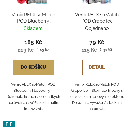
Venix RELX soMatch
Venix RELX soMatch
POD Blueberry
POD Grape Ice
Raspberry 2ks
Skladem
Objednáno
185 Kč
79 Kč
219 Kč
115 Kč
(–15 %)
(–31 %)
DO KOŠÍKU
DETAIL
Venix RELX soMatch POD
Venix RELX soMatch POD
Blueberry Raspberry –
Grape Ice – Šťavnaté hrozny s
Dokonalá kombinace sladkých
osvěžujícím ledovým efektem.
borůvek a osvěžujících malin.
Dokonale vyvážená sladká a
Intenzivní...
chladivá...
TIP