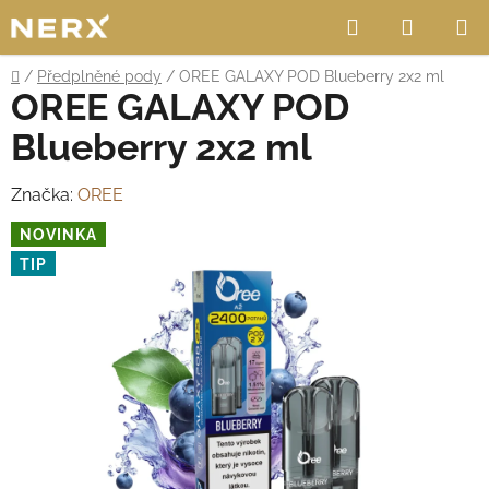
Přejít
Hledat
NÁKUP
na
obsah
KOŠÍK
Domů
/
Předplněné pody
/
OREE GALAXY POD Blueberry 2x2 ml
OREE GALAXY POD
Blueberry 2x2 ml
Značka:
OREE
NOVINKA
TIP