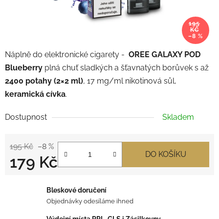
195
KČ
–8 %
Náplně do elektronické cigarety -
OREE GALAXY POD
Blueberry
plná chuť sladkých a šťavnatých borůvek s až
2400 potahy (
2×2 ml)
, 17 mg/ml nikotinová sůl,
keramická cívka
.
Dostupnost
Skladem
195 Kč
–8 %
DO KOŠÍKU
179 Kč
Měrná cena:
Bleskové doručení
Objednávky odesíláme ihned
Výdejní místa PPL, GLS i Zásilkovny