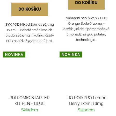
DO KOŠÍKU
DO KOŠÍKU
Náhradní náplň Venix POD
Orange Soda-X 20mg –
SYX POD Mixed Berries 16.5mg
osvěžující chuť pomerančové
2x2ml – Bohatá směs lesních
limonády, až 900 potahů,
plodů s 16.5 mg nikotinu. Každý
technologie...
POD nabízí až 950 potahů pro...
NOVINKA
NOVINKA
JDI ROMIO STARTER
LIO POD PRO Lemon
KIT PEN - BLUE
Berry 1x2ml 16mg
Skladem
Skladem