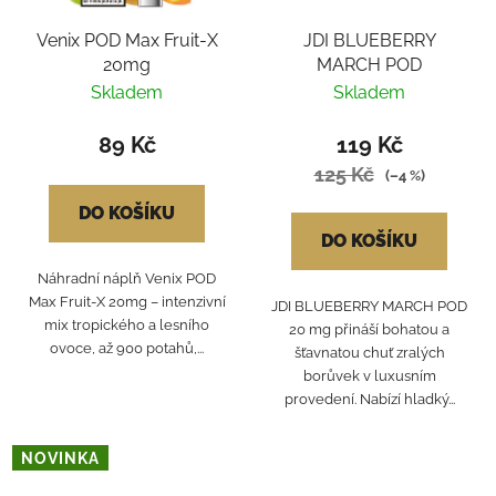
Venix POD Max Fruit-X
JDI BLUEBERRY
20mg
MARCH POD
Skladem
Skladem
89 Kč
119 Kč
125 Kč
(–4 %)
DO KOŠÍKU
DO KOŠÍKU
Náhradní náplň Venix POD
Max Fruit-X 20mg – intenzivní
JDI BLUEBERRY MARCH POD
mix tropického a lesního
20 mg přináší bohatou a
ovoce, až 900 potahů,...
šťavnatou chuť zralých
borůvek v luxusním
provedení. Nabízí hladký...
NOVINKA