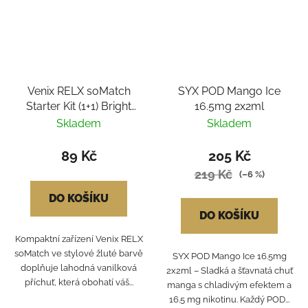
Venix RELX soMatch
SYX POD Mango Ice
Starter Kit (1+1) Bright
16.5mg 2x2ml
Yellow - Vanilla Scoop
Skladem
Skladem
89 Kč
205 Kč
219 Kč
(–6 %)
DO KOŠÍKU
DO KOŠÍKU
Kompaktní zařízení Venix RELX
soMatch ve stylové žluté barvě
SYX POD Mango Ice 16.5mg
doplňuje lahodná vanilková
2x2ml – Sladká a šťavnatá chuť
příchuť, která obohatí váš...
manga s chladivým efektem a
16.5 mg nikotinu. Každý POD...