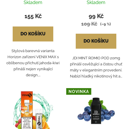
Strawberry Kiwi-X
Skladem
Skladem
20mg
155 Kč
99 Kč
109 Kč
(–9 %)
DO KOŠÍKU
DO KOŠÍKU
Stylová barevná varianta
Horizon zařízení VENIX MAX s
JDI MINT ROMIO POD 20mg
oblíbenou příchutí jahoda-kiwi
přináší osvěžující a čistou chuť
přináší nejen vynikající
máty v elegantním provedení.
design,...
Nabízí hladký nikotinový hit a...
NOVINKA