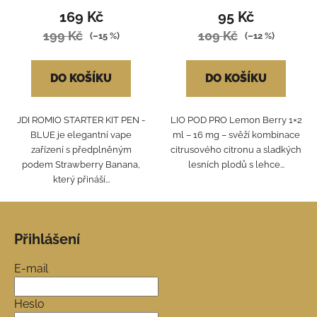
169 Kč
95 Kč
199 Kč
109 Kč
(–15 %)
(–12 %)
DO KOŠÍKU
DO KOŠÍKU
JDI ROMIO STARTER KIT PEN -
LIO POD PRO Lemon Berry 1×2
BLUE je elegantní vape
ml – 16 mg – svěží kombinace
zařízení s předplněným
citrusového citronu a sladkých
podem Strawberry Banana,
lesních plodů s lehce...
který přináší...
Z
á
Přihlášení
p
a
E-mail
t
í
Heslo