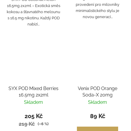
provedení pro milovníky
16.5mg 2x2ml – Exotická směs
minimalistického stylu je
kokosu a šťavnatého melounu
novou generací...
s 16.5 mg nikotinu. Každý POD
nabízí...
SYX POD Mixed Berries
Venix POD Orange
16.5mg 2x2ml
Soda-X 20mg
Skladem
Skladem
205 Kč
89 Kč
219 Kč
(–6 %)