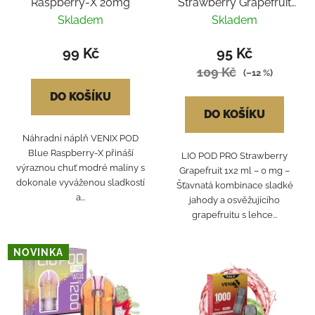
Raspberry-X 20mg
Strawberry Grapefruit
1x2ml 0mg
Skladem
Skladem
99 Kč
95 Kč
109 Kč
(–12 %)
DO KOŠÍKU
DO KOŠÍKU
Náhradní náplň VENIX POD
Blue Raspberry-X přináší
LIO POD PRO Strawberry
výraznou chuť modré maliny s
Grapefruit 1x2 ml – 0 mg –
dokonale vyváženou sladkostí
Šťavnatá kombinace sladké
a...
jahody a osvěžujícího
grapefruitu s lehce...
NOVINKA