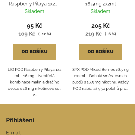
Raspberry Pitaya 1x2ml
16.5mg 2x2ml
16mg
Skladem
Skladem
95 Kč
205 Kč
109 Kč
219 Kč
(–12 %)
(–6 %)
DO KOŠÍKU
DO KOŠÍKU
LIO POD Raspberry Pitaya 1x2
SYX POD Mixed Berries 16.5mg
ml – 16 mg – Neotřelá
2x2ml – Bohatá směs lesních
kombinace malin a dračího
plodů s 16.5 mg nikotinu. Každý
ovoce s 16 mg nikotinové soli
POD nabízí až 950 potahů pro...
v...
Z
á
Přihlášení
p
a
E-mail