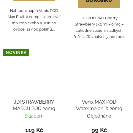
DO KOŠÍKU
Náhradní náplň Venix POD
Max Fruit-X 20mg – intenzivní
LIO POD PRO Cherry
mix tropického a lesního
Strawberry 1x2 ml – 0 mg –
ovoce, až 900 potahů,...
Lahodné spojení sladkých
třešní a šťavnatých jahod bez...
NOVINKA
JDI STRAWBERRY
Venix MAX POD
MARCH POD 20mg
Watermelon-X 20mg
Skladem
Objednáno
119 Kč
99 Kč