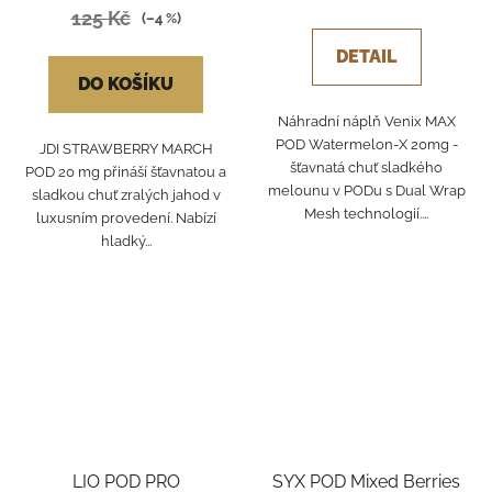
125 Kč
(–4 %)
DETAIL
DO KOŠÍKU
Náhradní náplň Venix MAX
POD Watermelon-X 20mg -
JDI STRAWBERRY MARCH
šťavnatá chuť sladkého
POD 20 mg přináší šťavnatou a
melounu v PODu s Dual Wrap
sladkou chuť zralých jahod v
Mesh technologií....
luxusním provedení. Nabízí
hladký...
LIO POD PRO
SYX POD Mixed Berries