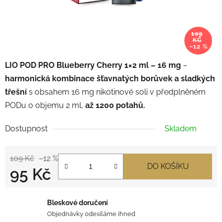
109
KČ
–12 %
LIO POD PRO Blueberry Cherry 1×2 ml – 16 mg
–
harmonická kombinace šťavnatých borůvek a sladkých
třešní
s obsahem 16 mg nikotinové soli v předplněném
PODu o objemu 2 ml,
až 1200 potahů.
Dostupnost
Skladem
109 Kč
–12 %
DO KOŠÍKU
95 Kč
Měrná cena:
Bleskové doručení
Objednávky odesíláme ihned