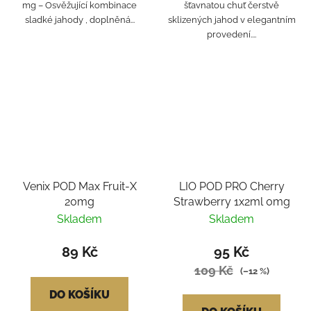
mg – Osvěžující kombinace
šťavnatou chuť čerstvě
sladké jahody , doplněná...
sklizených jahod v elegantním
provedení....
Venix POD Max Fruit-X
LIO POD PRO Cherry
20mg
Strawberry 1x2ml 0mg
Skladem
Skladem
89 Kč
95 Kč
109 Kč
(–12 %)
DO KOŠÍKU