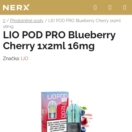
Přejít
Hledat
NÁKUP
na
obsah
KOŠÍK
Domů
/
Předplněné pody
/
LIO POD PRO Blueberry Cherry 1x2ml
16mg
LIO POD PRO Blueberry
Cherry 1x2ml 16mg
Značka:
LIO