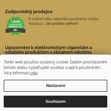
Zodpovědný prodejce
K ověření věku zákazníků používáme službu
Adulto.cz.
Jak probíhá ověření?
Upozornění k elektronickým cigaretám a
ostatním produktům s obsahem nikotinu
Tento web používá soubory cookie. Dalším procházením
tohoto webu vyjadřujete souhlas s jejich používáním..
Více informací
zde
.
Nastavení
Novinka: Akční doprava s PPL od 45 Kč. Při
Vytvořil Shoptet
Souhlasím
nákupu nad 1 500 Kč doprava ZDARMA.
Copyright 2026
NERX.CZ
. Všechna práva vyhrazena.
Používáme
ověření věku Adulto