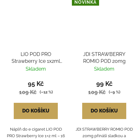
NOVINKA
LIO POD PRO
JDI STRAWBERRY
Strawberry Ice 1x2ml
ROMIO POD 20mg
16mg
Skladem
Skladem
95 Kč
99 Kč
109 Kč
109 Kč
(–12 %)
(–9 %)
DO KOŠÍKU
DO KOŠÍKU
Náplň do e cigaret LIO POD
JDI STRAWBERRY ROMIO POD
PRO Strawberry Ice 1×2 ml – 16
20mg přináší sladkou a