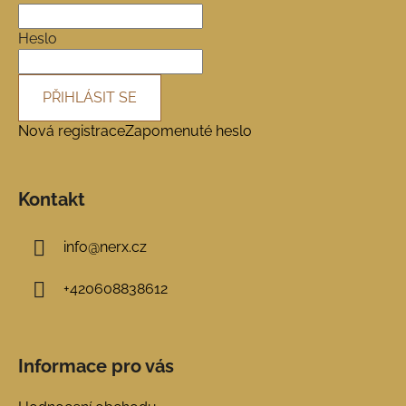
t
í
Heslo
PŘIHLÁSIT SE
Nová registrace
Zapomenuté heslo
Kontakt
info
@
nerx.cz
+420608838612
Informace pro vás