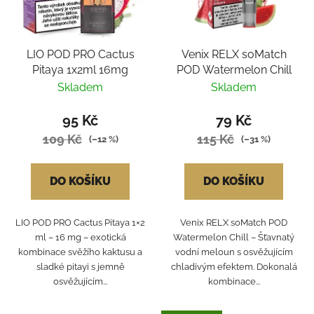
LIO POD PRO Cactus
Venix RELX soMatch
Pitaya 1x2ml 16mg
POD Watermelon Chill
Skladem
Skladem
95 Kč
79 Kč
109 Kč
115 Kč
(–12 %)
(–31 %)
DO KOŠÍKU
DO KOŠÍKU
LIO POD PRO Cactus Pitaya 1×2
Venix RELX soMatch POD
ml – 16 mg – exotická
Watermelon Chill – Šťavnatý
kombinace svěžího kaktusu a
vodní meloun s osvěžujícím
sladké pitayi s jemně
chladivým efektem. Dokonalá
osvěžujícím...
kombinace...