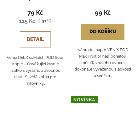
79 Kč
99 Kč
115 Kč
(–31 %)
DO KOŠÍKU
DETAIL
Náhradní náplň VENIX POD
Max Fruit přináší bohatou
Venix RELX soMatch POD Sour
směs šťavnatého ovoce s
Apple – Osvěžující kyselé
dokonale vyváženou sladkostí
jablko s výraznou ovocnou
a svěžím...
chutí. Skvělá volba pro
milovníky...
NOVINKA