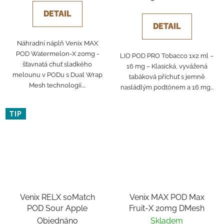
DETAIL
DETAIL
Náhradní náplň Venix MAX
POD Watermelon-X 20mg -
LIO POD PRO Tobacco 1x2 ml –
šťavnatá chuť sladkého
16 mg – Klasická, vyvážená
melounu v PODu s Dual Wrap
tabáková příchuť s jemně
Mesh technologií....
nasládlým podtónem a 16 mg...
TIP
Venix RELX soMatch
Venix MAX POD Max
POD Sour Apple
Fruit-X 20mg DMesh
Objednáno
Skladem