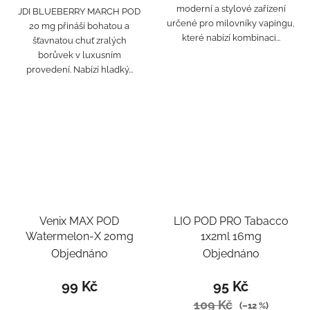
moderní a stylové zařízení
JDI BLUEBERRY MARCH POD
určené pro milovníky vapingu,
20 mg přináší bohatou a
které nabízí kombinaci...
šťavnatou chuť zralých
borůvek v luxusním
provedení. Nabízí hladký...
Venix MAX POD
LIO POD PRO Tabacco
Watermelon-X 20mg
1x2ml 16mg
Objednáno
Objednáno
99 Kč
95 Kč
109 Kč
(–12 %)