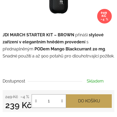
249
KČ
–4 %
JDI MARCH STARTER KIT – BROWN
přináší
stylové
zařízení v elegantním hnědém provedení
s
přednaplněným
PODem Mango Blackcurrant 20 mg
.
Snadné použití a až 900 potahů pro dlouhotrvající požitek.
Dostupnost
Skladem
249 Kč
–4 %
DO KOŠÍKU
239 Kč
Měrná cena: