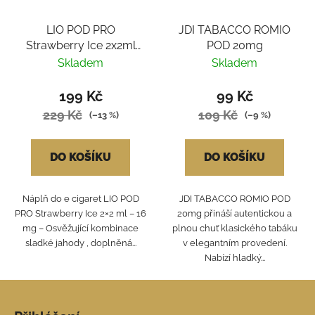
LIO POD PRO
JDI TABACCO ROMIO
Strawberry Ice 2x2ml
POD 20mg
16mg
Skladem
Skladem
199 Kč
99 Kč
229 Kč
109 Kč
(–13 %)
(–9 %)
DO KOŠÍKU
DO KOŠÍKU
Náplň do e cigaret LIO POD
JDI TABACCO ROMIO POD
PRO Strawberry Ice 2×2 ml – 16
20mg přináší autentickou a
mg – Osvěžující kombinace
plnou chuť klasického tabáku
sladké jahody , doplněná...
v elegantním provedení.
Nabízí hladký...
Z
á