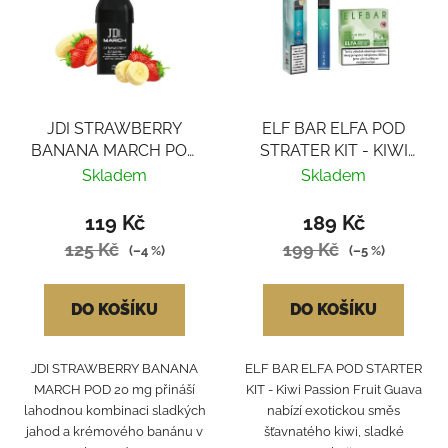
JDI STRAWBERRY
ELF BAR ELFA POD
BANANA MARCH POD
STRATER KIT - KIWI
20mg
PASSION FRUIT GUAVA
Skladem
Skladem
119 Kč
189 Kč
125 Kč
199 Kč
(–4 %)
(–5 %)
DO KOŠÍKU
DO KOŠÍKU
JDI STRAWBERRY BANANA
ELF BAR ELFA POD STARTER
MARCH POD 20 mg přináší
KIT - Kiwi Passion Fruit Guava
lahodnou kombinaci sladkých
nabízí exotickou směs
jahod a krémového banánu v
šťavnatého kiwi, sladké