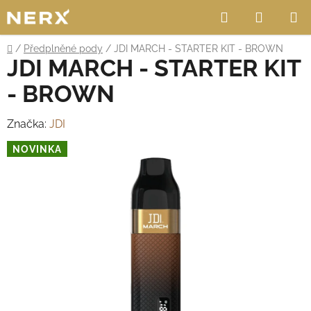
Přejít
Hledat
NÁKUP
na
obsah
KOŠÍK
Domů
/
Předplněné pody
/
JDI MARCH - STARTER KIT - BROWN
JDI MARCH - STARTER KIT
- BROWN
Značka:
JDI
NOVINKA