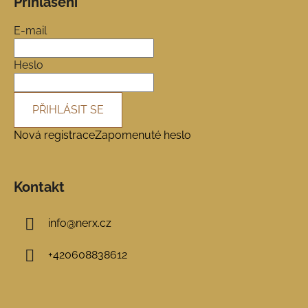
Přihlášení
p
a
E-mail
t
í
Heslo
PŘIHLÁSIT SE
Nová registrace
Zapomenuté heslo
Kontakt
info
@
nerx.cz
+420608838612