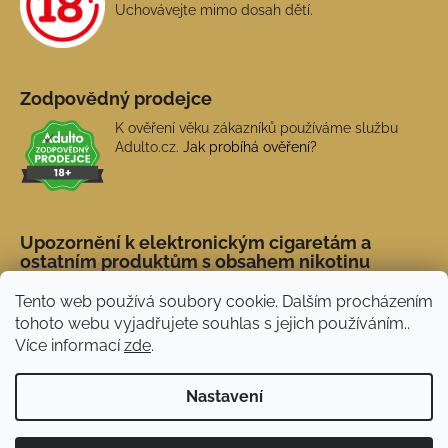
Uchovávejte mimo dosah dětí.
Zodpovědný prodejce
K ověření věku zákazníků používáme službu
Adulto.cz.
Jak probíhá ověření?
Upozornění k elektronickým cigaretám a
ostatním produktům s obsahem nikotinu
Tento web používá soubory cookie. Dalším procházením
tohoto webu vyjadřujete souhlas s jejich používáním..
Více informací
zde
.
Nastavení
Novinka: Akční doprava s PPL od 45 Kč. Při
Vytvořil Shoptet