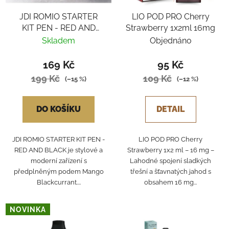
JDI ROMIO STARTER
LIO POD PRO Cherry
KIT PEN - RED AND
Strawberry 1x2ml 16mg
BLACK
Skladem
Objednáno
169 Kč
95 Kč
199 Kč
109 Kč
(–15 %)
(–12 %)
DO KOŠÍKU
DETAIL
JDI ROMIO STARTER KIT PEN -
LIO POD PRO Cherry
RED AND BLACK je stylové a
Strawberry 1x2 ml – 16 mg –
moderní zařízení s
Lahodné spojení sladkých
předplněným podem Mango
třešní a šťavnatých jahod s
Blackcurrant....
obsahem 16 mg...
NOVINKA