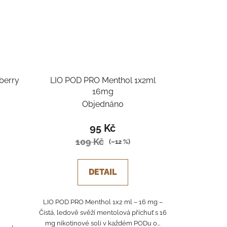
berry
LIO POD PRO Menthol 1x2ml
16mg
Objednáno
95 Kč
109 Kč
(–12 %)
DETAIL
LIO POD PRO Menthol 1x2 ml – 16 mg –
Čistá, ledově svěží mentolová příchuť s 16
mg nikotinové soli v každém PODu o...