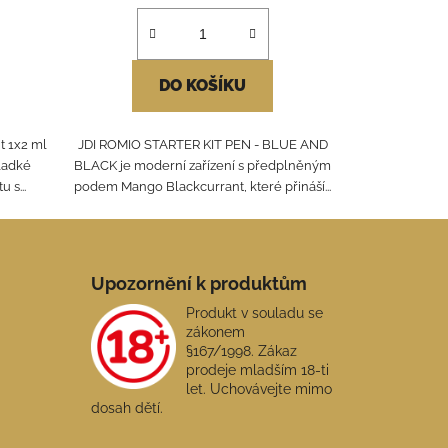
DO KOŠÍKU
t 1x2 ml
JDI ROMIO STARTER KIT PEN - BLUE AND
ladké
BLACK je moderní zařízení s předplněným
 s...
podem Mango Blackcurrant, které přináší...
Upozornění k produktům
Produkt v souladu se
zákonem
§167/1998. Zákaz
prodeje mladším 18-ti
let. Uchovávejte mimo
dosah dětí.