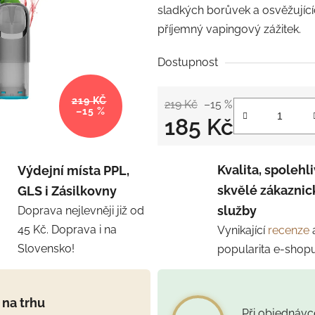
sladkých borůvek a osvěžujícíc
příjemný vapingový zážitek.
Dostupnost
219 KČ
219 Kč
–15 %
–15 %
185 Kč
Měrná cena:
Kvalita, spolehli
Výdejní místa PPL,
skvělé zákaznic
GLS i Zásilkovny
služby
Doprava nejlevněji již od
45 Kč. Doprava i na
Vynikající
recenze
Slovensko!
popularita e-shop
 na trhu
Při objednáv