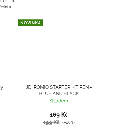
2 ml – 0
řešní a
NOVINKA
ry
JDI ROMIO STARTER KIT PEN -
g
BLUE AND BLACK
Skladem
169 Kč
199 Kč
(–15 %)