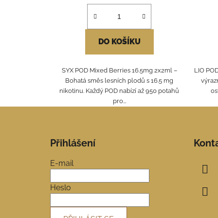
DO KOŠÍKU
SYX POD Mixed Berries 16.5mg 2x2ml –
LIO POD
Bohatá směs lesních plodů s 16.5 mg
výraz
nikotinu. Každý POD nabízí až 950 potahů
os
pro...
Z
á
Přihlášení
Kont
p
a
E-mail
t
í
Heslo