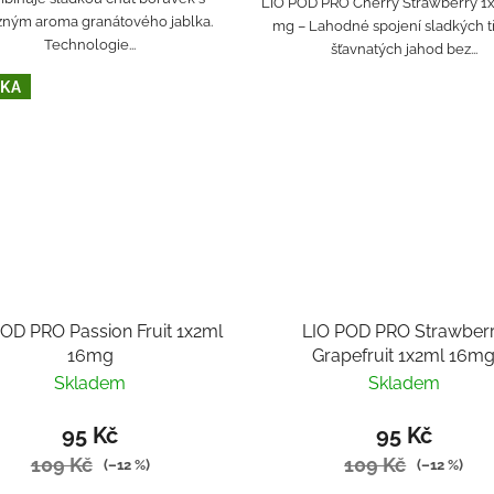
LIO POD PRO Cherry Strawberry 1x
zným aroma granátového jablka.
mg – Lahodné spojení sladkých t
Technologie...
šťavnatých jahod bez...
KA
POD PRO Passion Fruit 1x2ml
LIO POD PRO Strawber
16mg
Grapefruit 1x2ml 16m
Skladem
Skladem
95 Kč
95 Kč
109 Kč
109 Kč
(–12 %)
(–12 %)