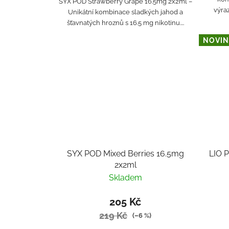
SYX POD Strawberry Grape 16.5mg 2x2ml –
výra
Unikátní kombinace sladkých jahod a
šťavnatých hroznů s 16.5 mg nikotinu....
NOVIN
SYX POD Mixed Berries 16.5mg
LIO 
2x2ml
Skladem
205 Kč
219 Kč
(–6 %)