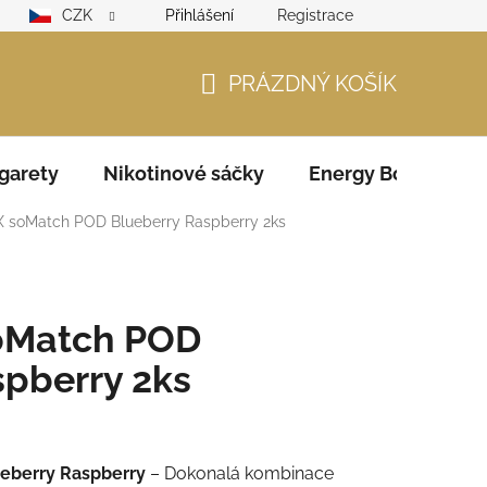
CZK
Přihlášení
Registrace
lamační řád
GDPR
Zodpovědný prodejce – ověření věku
PRÁZDNÝ KOŠÍK
NÁKUPNÍ
KOŠÍK
garety
Nikotinové sáčky
Energy Boosters
X soMatch POD Blueberry Raspberry 2ks
oMatch POD
spberry 2ks
eberry Raspberry
– Dokonalá kombinace