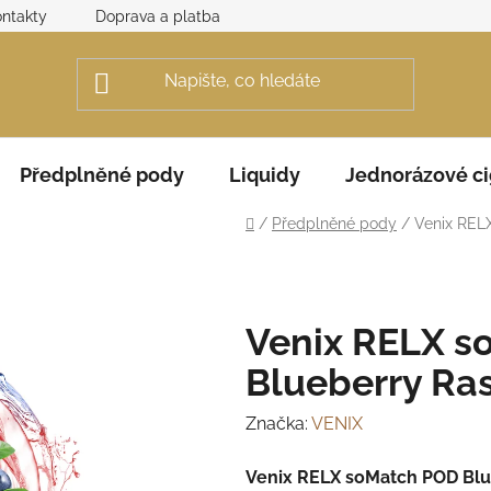
ntakty
Doprava a platba
Obchodní podmínky
Rek
Předplněné pody
Liquidy
Jednorázové ci
Domů
/
Předplněné pody
/
Venix REL
Venix RELX s
Blueberry Ra
Značka:
VENIX
Venix RELX soMatch POD Blu