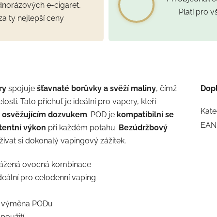
ednorázových e-cigaret,
Platí pro 
za ty nejlepší ceny
ry
spojuje
šťavnaté borůvky a svěží maliny
, čímž
Dop
ti. Tato příchuť je ideální pro vapery, kteří
Kate
m osvěžujícím dozvukem
. POD je
kompatibilní se
EAN
tentní výkon
při každém potahu.
Bezúdržbový
žívat si dokonalý vapingový zážitek.
yvážená ovocná kombinace
deální pro celodenní vaping
 výměna PODu
použití