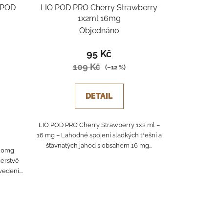
 POD
LIO POD PRO Cherry Strawberry
1x2ml 16mg
Objednáno
95 Kč
109 Kč
(–12 %)
DETAIL
LIO POD PRO Cherry Strawberry 1x2 ml –
16 mg – Lahodné spojení sladkých třešní a
šťavnatých jahod s obsahem 16 mg...
20mg
čerstvě
dení....