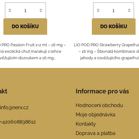
DO KOŠÍKU
DO KOŠÍKU
 PRO Passion Fruit 1×2 ml – 16 mg –
LIO POD PRO Strawberry Grapefrui
ná exotická chuť marakuji s lehce
– 16 mg – Šťavnatá kombinace s
věžujícím dozvukem a 16 mg...
jahody a osvěžujícího grapefruitu
akt
Informace pro vás
Hodnocení obchodu
info
@
nerx.cz
Moje objednávka
+420608838612
Kontakty
Doprava a platba