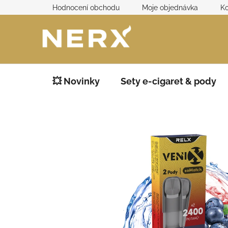
Přejít
Hodnocení obchodu
Moje objednávka
Ko
na
obsah
💥 Novinky
Sety e-cigaret & pody