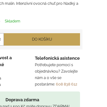
h malin. Intenzivní ovocná chuť pro hladký a
Skladem
DO KOŠÍKU
vost a
Telefonická asistence
ké
Potřebujete pomoci s
objednávkou? Zavolejte
nám a o vše se
a
postaráme:
608 838 612
u
Doprava zdarma
ce nad 1 500 Kč máte dopravu ZDARMA!