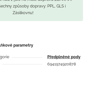
všechny způsoby dopravy: PPL, GLS i
Zásilkovnu!
lňkové parametry
gorie
Předplněné pody
6941974920878