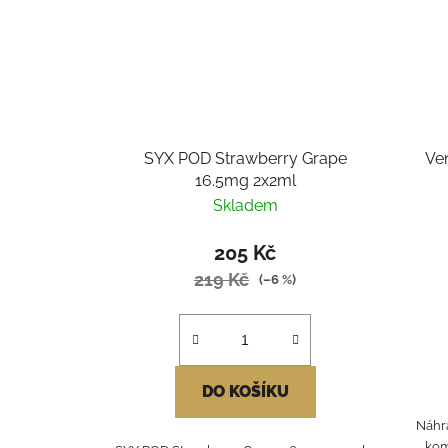
SYX POD Strawberry Grape
Ve
16.5mg 2x2ml
Skladem
205 Kč
219 Kč
(–6 %)
DO KOŠÍKU
Náhr
kom