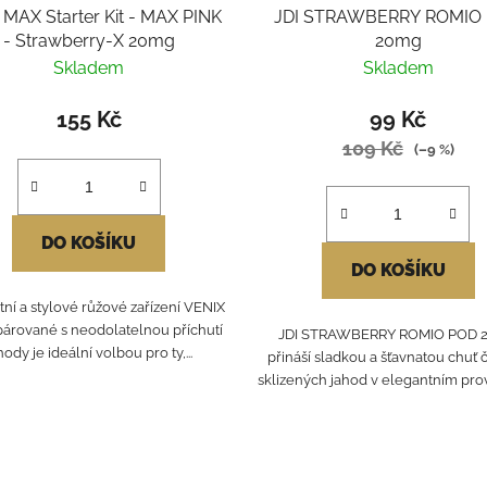
 MAX Starter Kit - MAX PINK
JDI STRAWBERRY ROMIO
- Strawberry-X 20mg
20mg
Skladem
Skladem
155 Kč
99 Kč
109 Kč
(–9 %)
DO KOŠÍKU
DO KOŠÍKU
ní a stylové růžové zařízení VENIX
árované s neodolatelnou příchutí
JDI STRAWBERRY ROMIO POD 
hody je ideální volbou pro ty,...
přináší sladkou a šťavnatou chuť 
sklizených jahod v elegantním prove