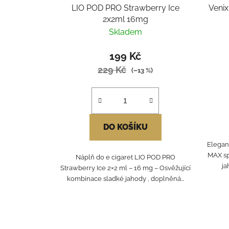
LIO POD PRO Strawberry Ice
Venix
2x2ml 16mg
Skladem
199 Kč
229 Kč
(–13 %)
DO KOŠÍKU
Elegant
MAX sp
Náplň do e cigaret LIO POD PRO
ja
Strawberry Ice 2×2 ml – 16 mg – Osvěžující
kombinace sladké jahody , doplněná...