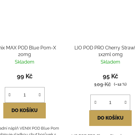
nix MAX POD Blue Pom-X
LIO POD PRO Cherry Straw
20mg
1x2ml 0mg
Skladem
Skladem
99 Kč
95 Kč
109 Kč
(–12 %)
DO KOŠÍKU
DO KOŠÍKU
adní náplň VENIX POD Blue Pom
binuje sladkou chuť borůvek s