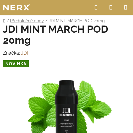
Přejít
Hledat
NÁKUP
na
obsah
KOŠÍK
Domů
/
Předplněné pody
/
JDI MINT MARCH POD 20mg
JDI MINT MARCH POD
20mg
Značka:
JDI
NOVINKA