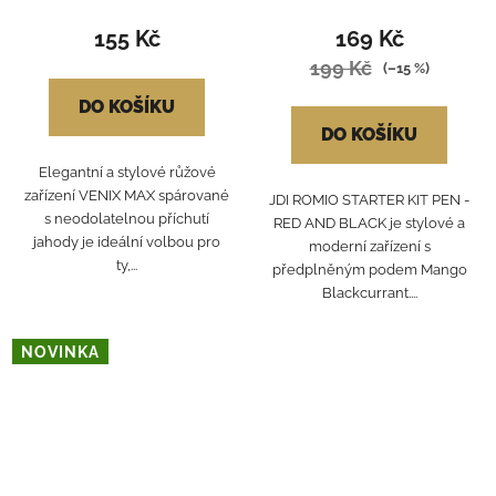
155 Kč
169 Kč
199 Kč
(–15 %)
DO KOŠÍKU
DO KOŠÍKU
Elegantní a stylové růžové
zařízení VENIX MAX spárované
JDI ROMIO STARTER KIT PEN -
s neodolatelnou příchutí
RED AND BLACK je stylové a
jahody je ideální volbou pro
moderní zařízení s
ty,...
předplněným podem Mango
Blackcurrant....
NOVINKA