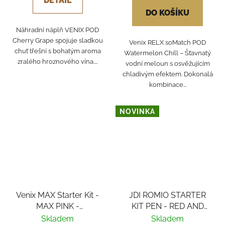
DETAIL
DO KOŠÍKU
Náhradní náplň VENIX POD
Cherry Grape spojuje sladkou
Venix RELX soMatch POD
chuť třešní s bohatým aroma
Watermelon Chill – Šťavnatý
zralého hroznového vína....
vodní meloun s osvěžujícím
chladivým efektem. Dokonalá
kombinace...
NOVINKA
Venix MAX Starter Kit -
JDI ROMIO STARTER
MAX PINK -
KIT PEN - RED AND
Strawberry-X 20mg
BLACK
Skladem
Skladem