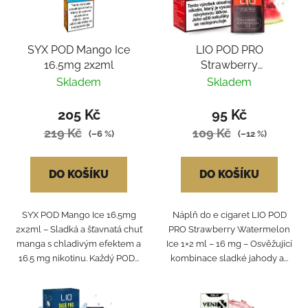
SYX POD Mango Ice
LIO POD PRO
16.5mg 2x2ml
Strawberry
Watermelon Ice 1x2ml
Skladem
Skladem
16mg
205 Kč
95 Kč
219 Kč
109 Kč
(–6 %)
(–12 %)
DO KOŠÍKU
DO KOŠÍKU
SYX POD Mango Ice 16.5mg
Náplň do e cigaret LIO POD
2x2ml – Sladká a šťavnatá chuť
PRO Strawberry Watermelon
manga s chladivým efektem a
Ice 1×2 ml – 16 mg – Osvěžující
16.5 mg nikotinu. Každý POD...
kombinace sladké jahody a...