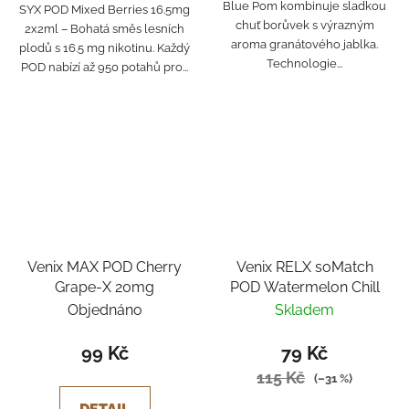
Blue Pom kombinuje sladkou
SYX POD Mixed Berries 16.5mg
chuť borůvek s výrazným
2x2ml – Bohatá směs lesních
aroma granátového jablka.
plodů s 16.5 mg nikotinu. Každý
Technologie...
POD nabízí až 950 potahů pro...
Venix MAX POD Cherry
Venix RELX soMatch
Grape-X 20mg
POD Watermelon Chill
Objednáno
Skladem
99 Kč
79 Kč
115 Kč
(–31 %)