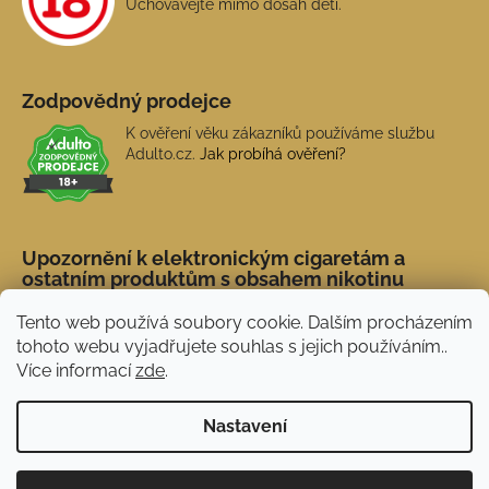
Uchovávejte mimo dosah dětí.
Zodpovědný prodejce
K ověření věku zákazníků používáme službu
Adulto.cz.
Jak probíhá ověření?
Upozornění k elektronickým cigaretám a
ostatním produktům s obsahem nikotinu
Tento web používá soubory cookie. Dalším procházením
tohoto webu vyjadřujete souhlas s jejich používáním..
Více informací
zde
.
Nastavení
Novinka: Akční doprava s PPL od 45 Kč. Při
Vytvořil Shoptet