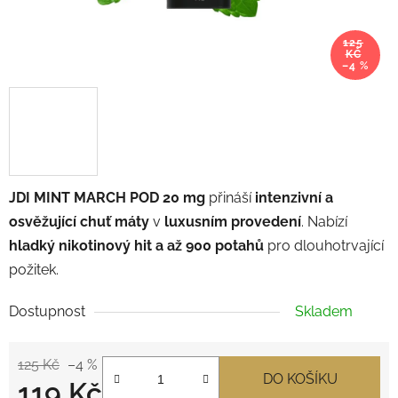
125
KČ
–4 %
JDI MINT MARCH POD 20 mg
přináší
intenzivní a
osvěžující chuť máty
v
luxusním provedení
. Nabízí
hladký nikotinový hit a až 900 potahů
pro dlouhotrvající
požitek.
Dostupnost
Skladem
125 Kč
–4 %
DO KOŠÍKU
119 Kč