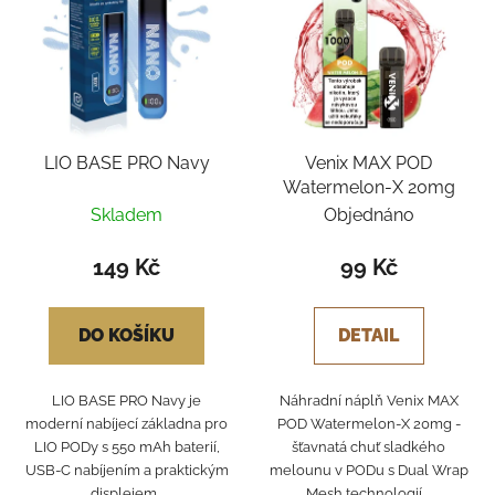
LIO BASE PRO Navy
Venix MAX POD
Watermelon-X 20mg
Skladem
Objednáno
149 Kč
99 Kč
DO KOŠÍKU
DETAIL
LIO BASE PRO Navy je
Náhradní náplň Venix MAX
moderní nabíjecí základna pro
POD Watermelon-X 20mg -
LIO PODy s 550 mAh baterií,
šťavnatá chuť sladkého
USB-C nabíjením a praktickým
melounu v PODu s Dual Wrap
displejem...
Mesh technologií....