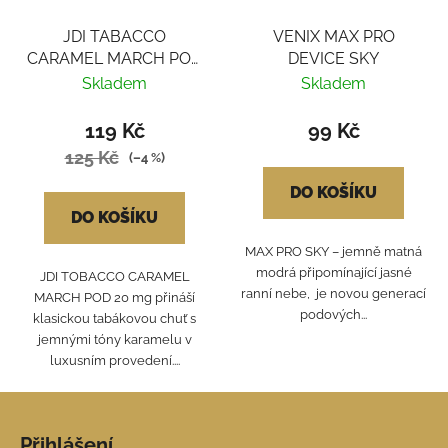
JDI TABACCO
VENIX MAX PRO
CARAMEL MARCH POD
DEVICE SKY
20mg
Skladem
Skladem
119 Kč
99 Kč
125 Kč
(–4 %)
DO KOŠÍKU
DO KOŠÍKU
MAX PRO SKY – jemně matná
modrá připomínající jasné
JDI TOBACCO CARAMEL
ranní nebe, je novou generací
MARCH POD 20 mg přináší
podových...
klasickou tabákovou chuť s
jemnými tóny karamelu v
luxusním provedení....
Z
á
Přihlášení