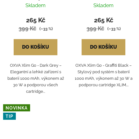
Skladem
Skladem
265 Kč
265 Kč
399 Kč
399 Kč
(–33 %)
(–33 %)
DO KOŠÍKU
DO KOŠÍKU
OXVA Xlim Go - Dark Grey –
OXVA Xlim Go - Graffiti Black –
Elegantní a lehké zařízení s
Stylový pod systém s baterií
baterií 1000 mAh, výkonem až
1000 mAh, výkonem až 30 W a
30 W a podporou všech
podporou cartridge XLIM....
cartridge...
NOVINKA
TIP