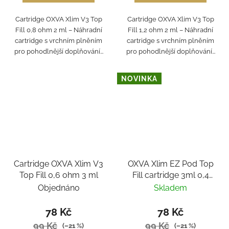
Cartridge OXVA Xlim V3 Top
Cartridge OXVA Xlim V3 Top
Fill 0,8 ohm 2 ml – Náhradní
Fill 1,2 ohm 2 ml – Náhradní
cartridge s vrchním plněním
cartridge s vrchním plněním
pro pohodlnější doplňování...
pro pohodlnější doplňování...
NOVINKA
Cartridge OXVA Xlim V3
OXVA Xlim EZ Pod Top
Top Fill 0,6 ohm 3 ml
Fill cartridge 3ml 0,4
ohm
Objednáno
Skladem
78 Kč
78 Kč
99 Kč
99 Kč
(–21 %)
(–21 %)