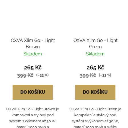
OXVA Xlim Go - Light
OXVA Xlim Go - Light
Brown
Green
Skladem
Skladem
265 Kč
265 Kč
399 Kč
399 Kč
(–33 %)
(–33 %)
DO KOŠÍKU
DO KOŠÍKU
OXVA Xlim Go - Light Brown je
OXVA Xlim Go - Light Green je
kompaktní a stylový pod
kompaktní a stylový pod
systém s výkonem až 30 W,
systém s výkonem až 30 W,
baterií 1000 mAh a
baterií 1000 mAh a svěže