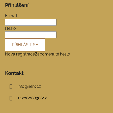
á
Přihlášení
p
a
E-mail
t
í
Heslo
PŘIHLÁSIT SE
Nová registrace
Zapomenuté heslo
Kontakt
info
@
nerx.cz
+420608838612