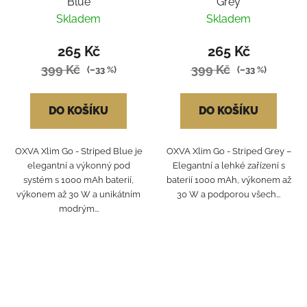
Blue
Grey
Skladem
Skladem
265 Kč
265 Kč
399 Kč
399 Kč
(–33 %)
(–33 %)
DO KOŠÍKU
DO KOŠÍKU
OXVA Xlim Go - Striped Blue je
OXVA Xlim Go - Striped Grey –
elegantní a výkonný pod
Elegantní a lehké zařízení s
systém s 1000 mAh baterií,
baterií 1000 mAh, výkonem až
výkonem až 30 W a unikátním
30 W a podporou všech...
modrým...