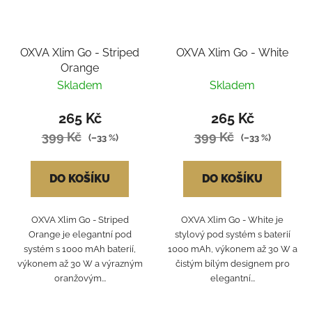
OXVA Xlim Go - Striped
OXVA Xlim Go - White
Orange
Skladem
Skladem
265 Kč
265 Kč
399 Kč
399 Kč
(–33 %)
(–33 %)
DO KOŠÍKU
DO KOŠÍKU
OXVA Xlim Go - Striped
OXVA Xlim Go - White je
Orange je elegantní pod
stylový pod systém s baterií
systém s 1000 mAh baterií,
1000 mAh, výkonem až 30 W a
výkonem až 30 W a výrazným
čistým bílým designem pro
oranžovým...
elegantní...