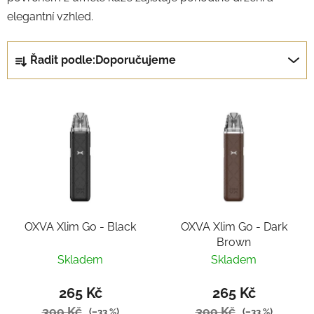
elegantní vzhled.
Ř
Řadit podle:
Doporučujeme
a
z
V
e
ý
n
p
í
i
p
s
r
p
o
r
d
OXVA Xlim Go - Black
OXVA Xlim Go - Dark
o
u
Brown
d
k
Skladem
Skladem
u
t
k
ů
265 Kč
265 Kč
t
399 Kč
399 Kč
(–33 %)
(–33 %)