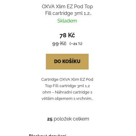
OXVA Xlim EZ Pod Top
Fill cartridge 3ml 1,2
ohm
Skladem
78 Kč
99 Kč
(–21 %)
DO KOŠÍKU
Cartridge OXVA Xlim EZ Pod
Top Fill cartridge 3ml 1,2
ohm – Náhradní cartridge s
větším objemem s vrchním...
25
položek celkem
O
v
l