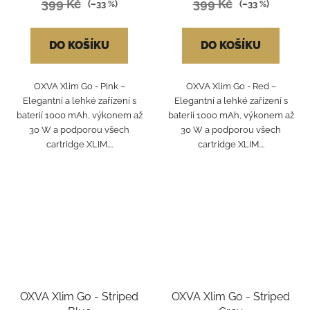
399 Kč
399 Kč
(–33 %)
(–33 %)
DO KOŠÍKU
DO KOŠÍKU
OXVA Xlim Go - Pink –
OXVA Xlim Go - Red –
Elegantní a lehké zařízení s
Elegantní a lehké zařízení s
baterií 1000 mAh, výkonem až
baterií 1000 mAh, výkonem až
30 W a podporou všech
30 W a podporou všech
cartridge XLIM....
cartridge XLIM....
OXVA Xlim Go - Striped
OXVA Xlim Go - Striped