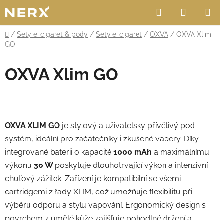
Přejít
Hledat
NÁKUP
na
obsah
KOŠÍK
Domů
/
Sety e-cigaret & pody
/
Sety e-cigaret
/
OXVA
/
OXVA Xlim
GO
OXVA Xlim GO
OXVA XLIM GO
je stylový a uživatelsky přívětivý pod
systém, ideální pro začátečníky i zkušené vapery. Díky
integrované baterii o kapacitě
1000 mAh
a maximálnímu
výkonu
30 W
poskytuje dlouhotrvající výkon a intenzivní
chuťový zážitek. Zařízení je kompatibilní se všemi
cartridgemi z řady XLIM, což umožňuje flexibilitu při
výběru odporu a stylu vapování. Ergonomický design s
povrchem z umělé kůže zajišťuje pohodlné držení a