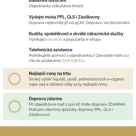
Bleskové doručení
á
Objednávky odesíláme ihned
d
Výdejní místa PPL, GLS i Zásilkovny
a
Doprava nejlevněji již od 45 Kč. Doprava i na Slovensko!
c
í
Kvalita, spolehlivost a skvělé zákaznické služby
p
Vynikající
recenze
a popularita e-shopu
r
Telefonická asistence
v
Potřebujete pomoci s objednávkou? Zavolejte nám a o
k
vše se postaráme:
608 838 612
y
v
Nejlepší ceny na trhu
ý
Široký výběr liquidů, podů, jednorázových e-cigaret,
vape sad a zařízení vždy za ty nejlepší ceny
p
i
s
Doprava zdarma
Při objednávce nad 1 500 Kč máte dopravu ZDARMA!
u
Platí pro všechny způsoby dopravy: PPL, GLS i
Zásilkovnu!
Z