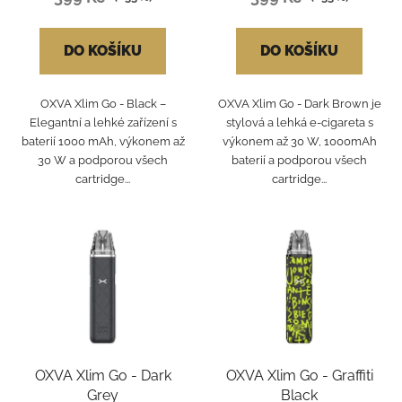
ů
DO KOŠÍKU
DO KOŠÍKU
OXVA Xlim Go - Black –
OXVA Xlim Go - Dark Brown je
Elegantní a lehké zařízení s
stylová a lehká e-cigareta s
baterií 1000 mAh, výkonem až
výkonem až 30 W, 1000mAh
30 W a podporou všech
baterií a podporou všech
cartridge...
cartridge...
OXVA Xlim Go - Dark
OXVA Xlim Go - Graffiti
Grey
Black