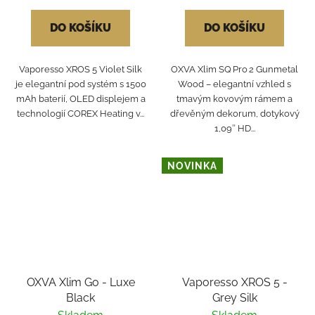
DO KOŠÍKU
DO KOŠÍKU
Vaporesso XROS 5 Violet Silk
OXVA Xlim SQ Pro 2 Gunmetal
je elegantní pod systém s 1500
Wood – elegantní vzhled s
mAh baterií, OLED displejem a
tmavým kovovým rámem a
technologií COREX Heating v...
dřevěným dekorum, dotykový
1,09″ HD...
NOVINKA
OXVA Xlim Go - Luxe
Vaporesso XROS 5 -
Black
Grey Silk