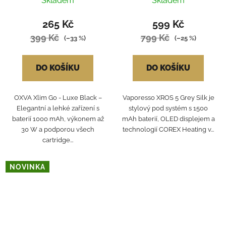
Skladem
Skladem
265 Kč
599 Kč
399 Kč
799 Kč
(–33 %)
(–25 %)
DO KOŠÍKU
DO KOŠÍKU
OXVA Xlim Go - Luxe Black –
Vaporesso XROS 5 Grey Silk je
Elegantní a lehké zařízení s
stylový pod systém s 1500
baterií 1000 mAh, výkonem až
mAh baterií, OLED displejem a
30 W a podporou všech
technologií COREX Heating v...
cartridge...
NOVINKA