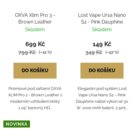
OXVA Xlim Pro 3 -
Lost Vape Ursa Nano
Brown Leather
S2 - Pink Dauphine
Skladem
Skladem
699 Kč
149 Kč
799 Kč
349 Kč
(–12 %)
(–57 %)
DO KOŠÍKU
DO KOŠÍKU
Prémiové pod zařízení OXVA
Elegantní pod systém Lost
XLIM Pro 2 - Brown Leather s
Vape Ursa Nano S2 – Pink
moderním vzhledem.Velký
Dauphine nabízí výkon až 30
1,05” barevný HD...
W, 1000 mAh baterii, 2,5ml...
NOVINKA