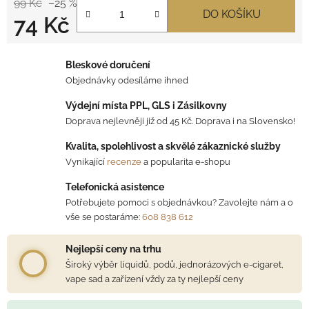
99 Kč
–25 %
DO KOŠÍKU
74 Kč
Měrná cena:
Bleskové doručení
Objednávky odesíláme ihned
Výdejní místa PPL, GLS i Zásilkovny
Doprava nejlevněji již od 45 Kč. Doprava i na Slovensko!
Kvalita, spolehlivost a skvělé zákaznické služby
Vynikající
recenze
a popularita e-shopu
Telefonická asistence
Potřebujete pomoci s objednávkou? Zavolejte nám a o
vše se postaráme:
608 838 612
Nejlepší ceny na trhu
Široký výběr liquidů, podů, jednorázových e-cigaret,
vape sad a zařízení vždy za ty nejlepší ceny