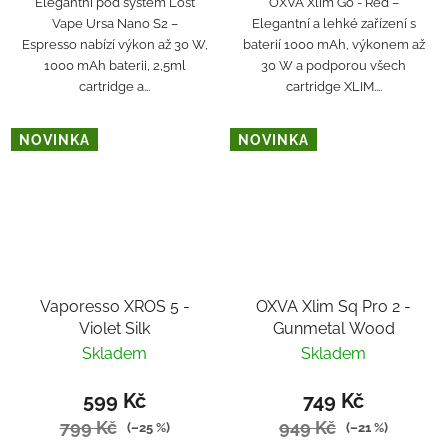
Elegantní pod systém Lost
OXVA Xlim Go - Red –
Vape Ursa Nano S2 –
Elegantní a lehké zařízení s
Espresso nabízí výkon až 30 W,
baterií 1000 mAh, výkonem až
1000 mAh baterii, 2,5ml
30 W a podporou všech
cartridge a...
cartridge XLIM....
NOVINKA
NOVINKA
Vaporesso XROS 5 -
OXVA Xlim Sq Pro 2 -
Violet Silk
Gunmetal Wood
Skladem
Skladem
599 Kč
749 Kč
799 Kč
949 Kč
(–25 %)
(–21 %)