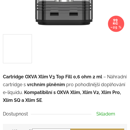
99
KČ
–25 %
Cartridge OXVA Xlim V3 Top Fill 0,6 ohm 2 ml
– Náhradní
cartridge s
vrchním plněním
pro pohodlnější doplňování
e-liquidu.
Kompatibilní s OXVA Xlim, Xlim V2, Xlim Pro,
Xlim SQ a Xlim SE
.
Dostupnost
Skladem