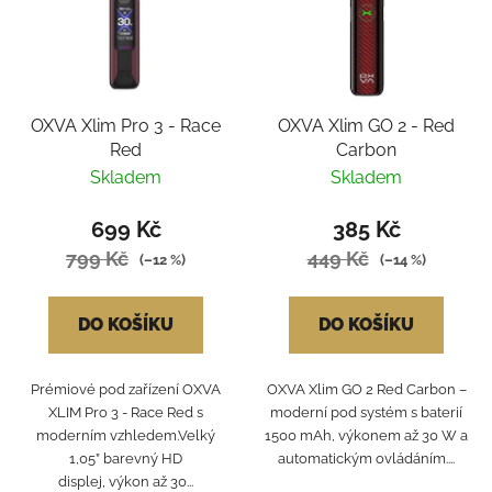
OXVA Xlim Pro 3 - Race
OXVA Xlim GO 2 - Red
Red
Carbon
Skladem
Skladem
699 Kč
385 Kč
799 Kč
449 Kč
(–12 %)
(–14 %)
DO KOŠÍKU
DO KOŠÍKU
Prémiové pod zařízení OXVA
OXVA Xlim GO 2 Red Carbon –
XLIM Pro 3 - Race Red s
moderní pod systém s baterií
moderním vzhledem.Velký
1500 mAh, výkonem až 30 W a
1,05” barevný HD
automatickým ovládáním....
displej, výkon až 30...