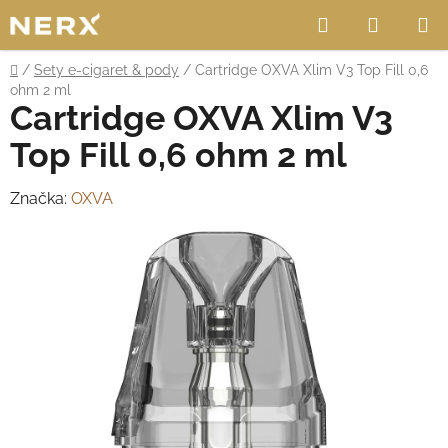
Přejít
Hledat
NÁKUP
na
obsah
KOŠÍK
Domů
/
Sety e-cigaret & pody
/
Cartridge OXVA Xlim V3 Top Fill 0,6
ohm 2 ml
Cartridge OXVA Xlim V3
Top Fill 0,6 ohm 2 ml
Značka:
OXVA