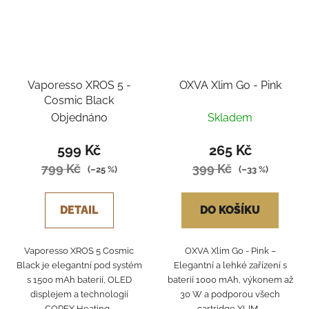
Vaporesso XROS 5 -
OXVA Xlim Go - Pink
Cosmic Black
Objednáno
Skladem
599 Kč
265 Kč
799 Kč
399 Kč
(–25 %)
(–33 %)
DETAIL
DO KOŠÍKU
Vaporesso XROS 5 Cosmic
OXVA Xlim Go - Pink –
Black je elegantní pod systém
Elegantní a lehké zařízení s
s 1500 mAh baterií, OLED
baterií 1000 mAh, výkonem až
displejem a technologií
30 W a podporou všech
COREX Heating...
cartridge XLIM....