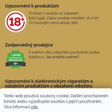
Upozornění k produktům
Produkt v souladu se zákonem
§167/1998. Zákaz prodeje mladším 18-ti let.
Uchovávejte mimo dosah dětí.
Zodpovědný prodejce
K ověření věku zákazníků používáme službu
Adulto.cz.
Jak probíhá ověření?
Upozornění k elektronickým cigaretám a
ostatním produktům s obsahem nikotinu
Tento web používá soubory cookie. Dalším procházením
tohoto webu vyjadřujete souhlas s jejich používáním..
Více informací
zde
.