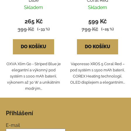
Blue
Coral Red
Skladem
Skladem
265 Kč
599 Kč
399 Kč
799 Kč
(–33 %)
(–25 %)
DO KOŠÍKU
DO KOŠÍKU
OXVA Xlim Go - Striped Blue je
Vaporesso XROS 5 Coral Red –
elegantní a výkonný pod
pod systém s 1500 mAh baterií,
systém s 1000 mAh baterií,
COREX Heating technologií,
výkonem až 30 W a unikátním
OLED displejem a elegantním...
modrým...
Z
á
Přihlášení
p
a
E-mail