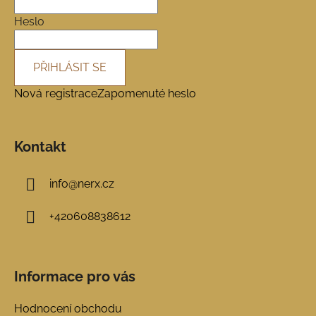
t
í
Heslo
PŘIHLÁSIT SE
Nová registrace
Zapomenuté heslo
Kontakt
info
@
nerx.cz
+420608838612
Informace pro vás
Hodnocení obchodu