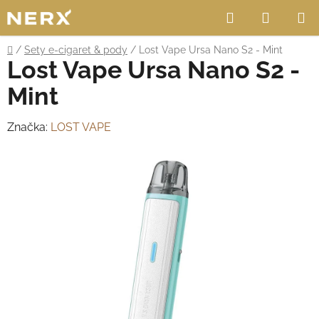
Přejít
Hledat
NÁKUP
na
obsah
KOŠÍK
Domů
/
Sety e-cigaret & pody
/
Lost Vape Ursa Nano S2 - Mint
Lost Vape Ursa Nano S2 -
Mint
Značka:
LOST VAPE