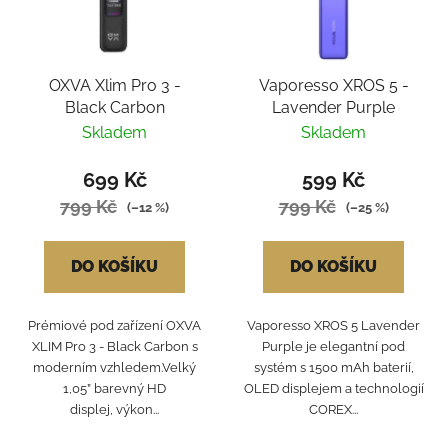
OXVA Xlim Pro 3 -
Vaporesso XROS 5 -
Black Carbon
Lavender Purple
Skladem
Skladem
699 Kč
599 Kč
799 Kč
799 Kč
(–12 %)
(–25 %)
DO KOŠÍKU
DO KOŠÍKU
Prémiové pod zařízení OXVA
Vaporesso XROS 5 Lavender
XLIM Pro 3 - Black Carbon s
Purple je elegantní pod
moderním vzhledem.Velký
systém s 1500 mAh baterií,
1,05” barevný HD
OLED displejem a technologií
displej, výkon...
COREX...