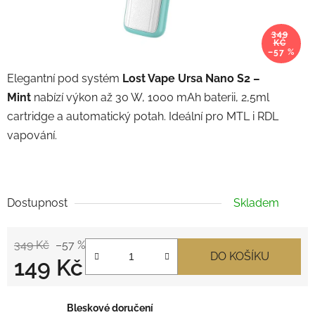
349
KČ
–57 %
Elegantní pod systém
Lost Vape Ursa Nano S2 –
Mint
nabízí výkon až 30 W, 1000 mAh baterii, 2,5ml
cartridge a automatický potah. Ideální pro MTL i RDL
vapování.
Dostupnost
Skladem
349 Kč
–57 %
DO KOŠÍKU
149 Kč
Měrná cena:
Bleskové doručení