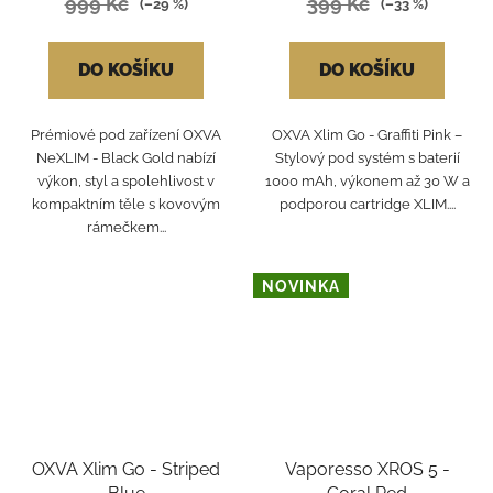
999 Kč
399 Kč
(–29 %)
(–33 %)
DO KOŠÍKU
DO KOŠÍKU
Prémiové pod zařízení OXVA
OXVA Xlim Go - Graffiti Pink –
NeXLIM - Black Gold nabízí
Stylový pod systém s baterií
výkon, styl a spolehlivost v
1000 mAh, výkonem až 30 W a
kompaktním těle s kovovým
podporou cartridge XLIM....
rámečkem...
NOVINKA
OXVA Xlim Go - Striped
Vaporesso XROS 5 -