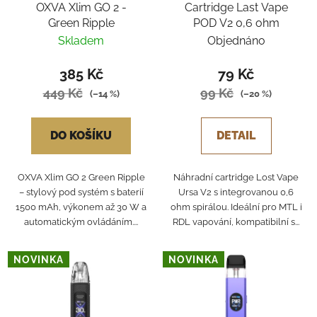
OXVA Xlim GO 2 -
Cartridge Last Vape
Green Ripple
POD V2 0,6 ohm
Skladem
Objednáno
385 Kč
79 Kč
449 Kč
99 Kč
(–14 %)
(–20 %)
DO KOŠÍKU
DETAIL
OXVA Xlim GO 2 Green Ripple
Náhradní cartridge Lost Vape
– stylový pod systém s baterií
Ursa V2 s integrovanou 0,6
1500 mAh, výkonem až 30 W a
ohm spirálou. Ideální pro MTL i
automatickým ovládáním....
RDL vapování, kompatibilní s...
NOVINKA
NOVINKA