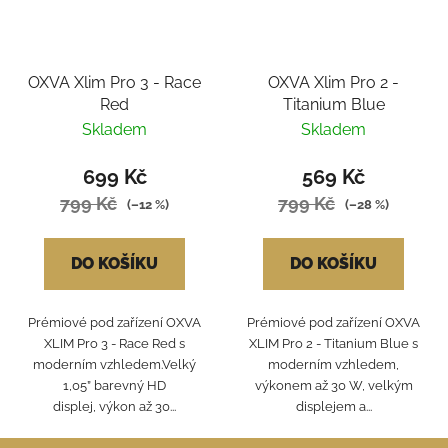
OXVA Xlim Pro 3 - Race
OXVA Xlim Pro 2 -
Red
Titanium Blue
Skladem
Skladem
699 Kč
569 Kč
799 Kč
799 Kč
(–12 %)
(–28 %)
DO KOŠÍKU
DO KOŠÍKU
Prémiové pod zařízení OXVA
Prémiové pod zařízení OXVA
XLIM Pro 3 - Race Red s
XLIM Pro 2 - Titanium Blue s
moderním vzhledem.Velký
moderním vzhledem,
1,05” barevný HD
výkonem až 30 W, velkým
displej, výkon až 30...
displejem a...