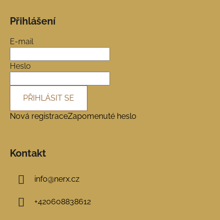
Z
á
Přihlášení
p
a
E-mail
t
í
Heslo
PŘIHLÁSIT SE
Nová registrace
Zapomenuté heslo
Kontakt
info
@
nerx.cz
+420608838612