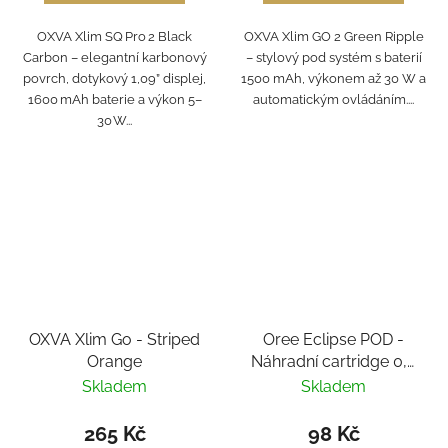
OXVA Xlim SQ Pro 2 Black
OXVA Xlim GO 2 Green Ripple
Carbon – elegantní karbonový
– stylový pod systém s baterií
povrch, dotykový 1,09” displej,
1500 mAh, výkonem až 30 W a
1600 mAh baterie a výkon 5–
automatickým ovládáním....
30 W...
OXVA Xlim Go - Striped
Oree Eclipse POD -
Orange
Náhradní cartridge 0,6
Ω
Skladem
Skladem
265 Kč
98 Kč