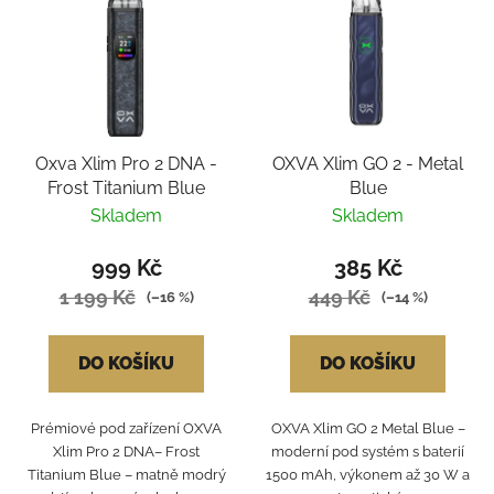
Oxva Xlim Pro 2 DNA -
OXVA Xlim GO 2 - Metal
Frost Titanium Blue
Blue
Skladem
Skladem
999 Kč
385 Kč
1 199 Kč
449 Kč
(–16 %)
(–14 %)
DO KOŠÍKU
DO KOŠÍKU
Prémiové pod zařízení OXVA
OXVA Xlim GO 2 Metal Blue –
Xlim Pro 2 DNA– Frost
moderní pod systém s baterií
Titanium Blue – matně modrý
1500 mAh, výkonem až 30 W a