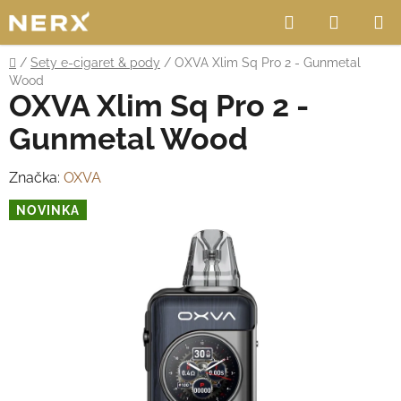
Přejít
Hledat
NÁKUP
na
obsah
KOŠÍK
Domů
/
Sety e-cigaret & pody
/
OXVA Xlim Sq Pro 2 - Gunmetal
Wood
OXVA Xlim Sq Pro 2 -
Gunmetal Wood
Značka:
OXVA
NOVINKA