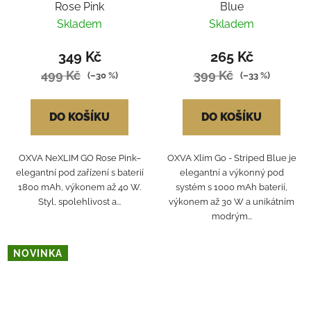
Rose Pink
Blue
Skladem
Skladem
349 Kč
265 Kč
499 Kč
399 Kč
(–30 %)
(–33 %)
DO KOŠÍKU
DO KOŠÍKU
OXVA NeXLIM GO Rose Pink–
OXVA Xlim Go - Striped Blue je
elegantní pod zařízení s baterií
elegantní a výkonný pod
1800 mAh, výkonem až 40 W.
systém s 1000 mAh baterií,
Styl, spolehlivost a...
výkonem až 30 W a unikátním
modrým...
NOVINKA