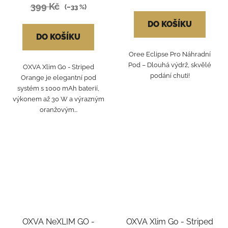
399 Kč
(–33 %)
DO KOŠÍKU
DO KOŠÍKU
Oree Eclipse Pro Náhradní
Pod – Dlouhá výdrž, skvělé
OXVA Xlim Go - Striped
podání chuti!
Orange je elegantní pod
systém s 1000 mAh baterií,
výkonem až 30 W a výrazným
oranžovým...
OXVA NeXLIM GO -
OXVA Xlim Go - Striped