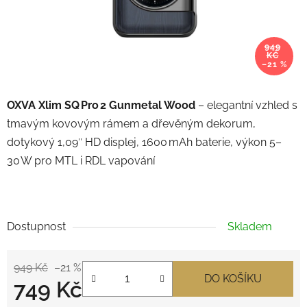
949
KČ
–21 %
OXVA Xlim SQ Pro 2 Gunmetal Wood
– elegantní vzhled s
tmavým kovovým rámem a dřevěným dekorum,
dotykový 1,09″ HD displej, 1600 mAh baterie, výkon 5–
30 W pro MTL i RDL vapování
Dostupnost
Skladem
949 Kč
–21 %
DO KOŠÍKU
749 Kč