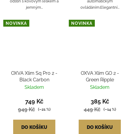
odstín s kovovým leskem a
automatickým
jemným...
ovládáním.Elegantní...
NOVINKA
NOVINKA
OXVA Xlim Sq Pro 2 -
OXVA Xlim GO 2 -
Black Carbon
Green Ripple
Skladem
Skladem
749 Kč
385 Kč
949 Kč
449 Kč
(–21 %)
(–14 %)
DO KOŠÍKU
DO KOŠÍKU