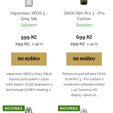
Vaporesso XROS 5 -
OXVA Xlim Pro 3 - Pro
Grey Silk
Carbon
Skladem
Skladem
599 Kč
699 Kč
799 Kč
799 Kč
(–25 %)
(–12 %)
DO KOŠÍKU
DO KOŠÍKU
Vaporesso XROS 5 Grey Silk je
Prémiové pod zařízení OXVA
stylový pod systém s 1500
XLIM Pro 3 - Pro Carbon s
mAh baterií, OLED displejem a
moderním vzhledem.Velký
technologií COREX Heating v...
1,05” barevný HD
displej, výkon až...
NOVINKA
NOVINKA