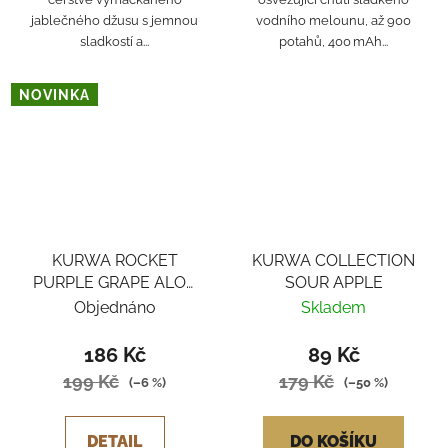
jablečného džusu s jemnou
vodního melounu, až 900
sladkostí a...
potahů, 400 mAh...
NOVINKA
KURWA ROCKET
KURWA COLLECTION
PURPLE GRAPE ALOE
SOUR APPLE
ICE
Objednáno
Skladem
186 Kč
89 Kč
199 Kč
179 Kč
(–6 %)
(–50 %)
DETAIL
DO KOŠÍKU