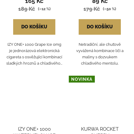
165 Kč
89 Kč
189 Kč
179 Kč
(–12 %)
(–50 %)
DO KOŠÍKU
DO KOŠÍKU
IZY ONE+ 1000 Grape Ice 0mg
Netradiční, ale chuťově
je jednorázová elektronická
vyvážená kombinace liči a
cigareta s osvěžující kombinací
maliny s dozvukem
sladkých hroznů a chladivého...
chladivého mentolu.
NOVINKA
IZY ONE+ 1000
KURWA ROCKET