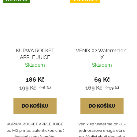
KURWA ROCKET
VENIX X2 Watermelon-
APPLE JUICE
X
Skladem
Skladem
186 Kč
69 Kč
199 Kč
169 Kč
(–6 %)
(–59 %)
DO KOŠÍKU
DO KOŠÍKU
KURWA ROCKET APPLE JUICE
Venix X2 Watermelon‑X –
20 MG přináší autentickou chuť
jednorázová e‑cigareta s
čerstvě vymačkaného
osvěžující chutí sladkého