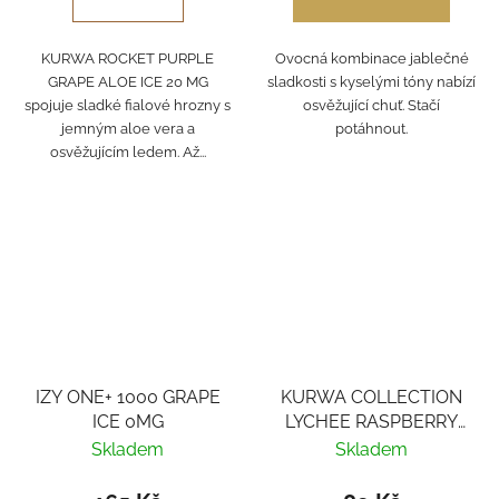
KURWA ROCKET PURPLE
Ovocná kombinace jablečné
GRAPE ALOE ICE 20 MG
sladkosti s kyselými tóny nabízí
spojuje sladké fialové hrozny s
osvěžující chuť. Stačí
jemným aloe vera a
potáhnout.
osvěžujícím ledem. Až...
IZY ONE+ 1000 GRAPE
KURWA COLLECTION
ICE 0MG
LYCHEE RASPBERRY
ICE
Skladem
Skladem