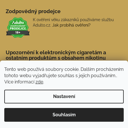
Zodpovědný prodejce
K ověření věku zákazníků používáme službu
Adulto.cz.
Jak probíhá ověření?
Upozornění k elektronickým cigaretám a
ostatním produktům s obsahem nikotinu
Tento web používá soubory cookie. Dalším procházením
tohoto webu vyjadřujete souhlas s jejich používáním..
Více informací
zde
.
Nastavení
Novinka: Akční doprava s PPL od 45 Kč. Při
Vytvořil Shoptet
Souhlasím
nákupu nad 1 500 Kč doprava ZDARMA.
Copyright 2026
NERX.CZ
. Všechna práva vyhrazena.
Používáme
ověření věku Adulto