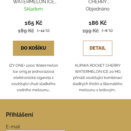
WATERMELON ICE
CHERRY
0MG
WATERMELON ICE
Skladem
Objednáno
165 Kč
186 Kč
189 Kč
199 Kč
(–12 %)
(–6 %)
DO KOŠÍKU
DETAIL
IZY ONE+ 1000 Watermelon
KURWA ROCKET CHERRY
Ice 0mg je jednorázová
WATERMELON ICE 20 MG
elektronická cigareta s
přináší osvěžující kombinaci
osvěžující chutí sladkého
sladkých třešní a šťavnatého
vodního melounu...
melounu s ledovým...
Z
á
Přihlášení
p
a
E-mail