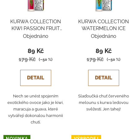
KURWA COLLECTION
KURWA COLLECTION
KIWI PASSION FRUIT
WATERMELON ICE
GUAVA
Objednáno
Objednáno
89 Kč
89 Kč
179 Kč
179 Kč
(–50 %)
(–50 %)
DETAIL
DETAIL
Nech se unést spojením
Slaďoučká chuť červeného
exotického ovoce jako je kiwi,
melounu s kurwa ledovou
maracuja a guava, které
svěžestí. Jen tahej!
vytvářejí dokonalou harmonii
chutí.
NOVINKA
VÝPRODEJ