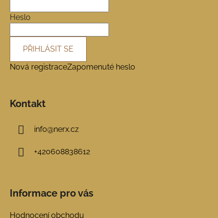
t
í
Heslo
PŘIHLÁSIT SE
Nová registrace
Zapomenuté heslo
Kontakt
info
@
nerx.cz
+420608838612
Informace pro vás
Hodnocení obchodu