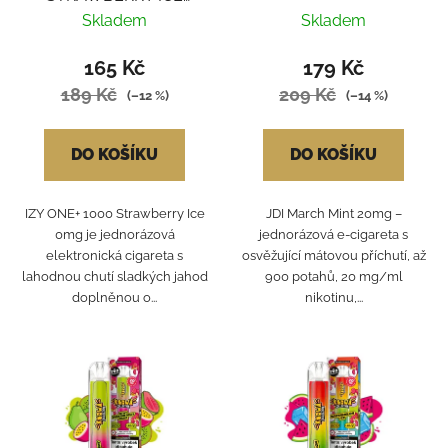
0MG
Skladem
Skladem
165 Kč
179 Kč
189 Kč
209 Kč
(–12 %)
(–14 %)
DO KOŠÍKU
DO KOŠÍKU
IZY ONE+ 1000 Strawberry Ice
JDI March Mint 20mg –
0mg je jednorázová
jednorázová e-cigareta s
elektronická cigareta s
osvěžující mátovou příchutí, až
lahodnou chutí sladkých jahod
900 potahů, 20 mg/ml
doplněnou o...
nikotinu,...