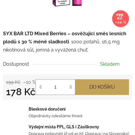
199
KČ
–10 %
SYX BAR LTD Mixed Berries – osvěžující směs lesních
plodů s 30 % méně sladkosti
. 1000 potahů, 16,5 mg
nikotinová sůl, jemná a vyvážená chuť.
Dostupnost
Skladem
199 Kč
–10 %
DO KOŠÍKU
178 Kč
Měrná cena:
Bleskové doručení
Objednávky odesíláme ihned
Výdejní místa PPL, GLS i Zásilkovny
Doprava nejlevněji již od 45 Kč. Doprava i na Slovensko!