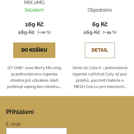
MIX 0MG
Skladem
Objednáno
169 Kč
69 Kč
189 Kč
169 Kč
(–10 %)
(–59 %)
DO KOŠÍKU
DETAIL
IZY ONE+ 1000 Berry Mix 0mg
Venix X2 Cola‑X – jednorázová
je jednorázová e-cigareta
cigareta s příchutí Coly, až 900
vhodná pro uživatele, kteří
potahů, 400 mAh baterie a
preferují vaping bez nikotinu....
MESH Coil 2.0 pro intenzivní...
Z
á
Přihlášení
p
a
E-mail
t