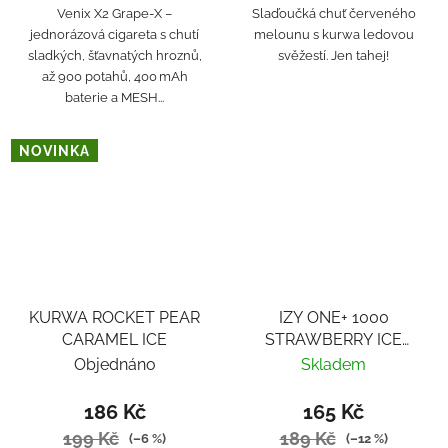
Venix X2 Grape‑X –
Slaďoučká chuť červeného
jednorázová cigareta s chutí
melounu s kurwa ledovou
sladkých, šťavnatých hroznů,
svěžestí. Jen tahej!
až 900 potahů, 400 mAh
baterie a MESH...
NOVINKA
KURWA ROCKET PEAR
IZY ONE+ 1000
CARAMEL ICE
STRAWBERRY ICE
18MG
Objednáno
Skladem
186 Kč
165 Kč
199 Kč
189 Kč
(–6 %)
(–12 %)