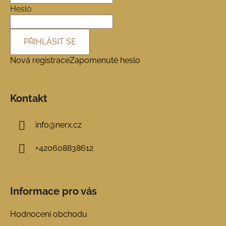
í
Heslo
PŘIHLÁSIT SE
Nová registrace
Zapomenuté heslo
Kontakt
info
@
nerx.cz
+420608838612
Informace pro vás
Hodnocení obchodu