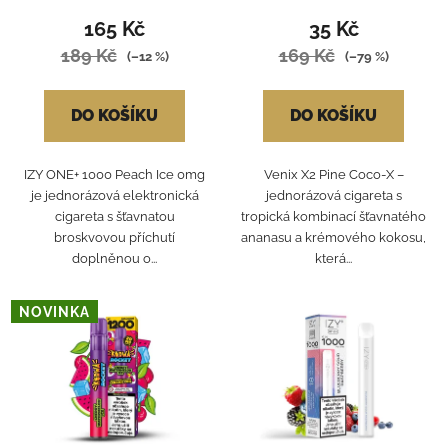
165 Kč
35 Kč
189 Kč
169 Kč
(–12 %)
(–79 %)
DO KOŠÍKU
DO KOŠÍKU
IZY ONE+ 1000 Peach Ice 0mg
Venix X2 Pine Coco‑X –
je jednorázová elektronická
jednorázová cigareta s
cigareta s šťavnatou
tropická kombinací šťavnatého
broskvovou příchutí
ananasu a krémového kokosu,
doplněnou o...
která...
NOVINKA