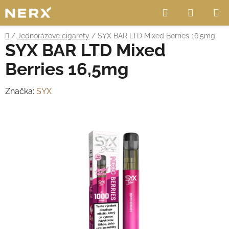
Přejít
Hledat
NÁKUP
na
obsah
KOŠÍK
Domů
/
Jednorázové cigarety
/
SYX BAR LTD Mixed Berries 16,5mg
SYX BAR LTD Mixed
Berries 16,5mg
Značka:
SYX