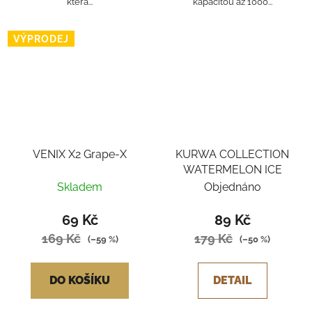
která...
kapacitou až 1000...
VÝPRODEJ
VENIX X2 Grape-X
KURWA COLLECTION
WATERMELON ICE
Skladem
Objednáno
69 Kč
89 Kč
169 Kč
179 Kč
(–59 %)
(–50 %)
DO KOŠÍKU
DETAIL