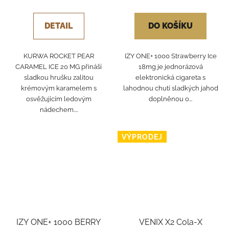
DETAIL
DO KOŠÍKU
KURWA ROCKET PEAR
IZY ONE+ 1000 Strawberry Ice
CARAMEL ICE 20 MG přináší
18mg je jednorázová
sladkou hrušku zalitou
elektronická cigareta s
krémovým karamelem s
lahodnou chutí sladkých jahod
osvěžujícím ledovým
doplněnou o...
nádechem....
VÝPRODEJ
IZY ONE+ 1000 BERRY
VENIX X2 Cola-X