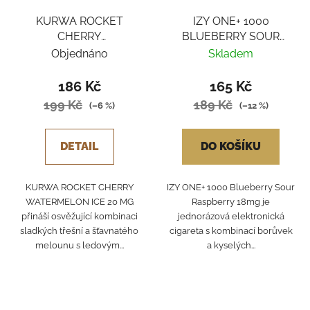
KURWA ROCKET
IZY ONE+ 1000
CHERRY
BLUEBERRY SOUR
WATERMELON ICE
RASBERRY 18MG
Objednáno
Skladem
186 Kč
165 Kč
199 Kč
189 Kč
(–6 %)
(–12 %)
DETAIL
DO KOŠÍKU
KURWA ROCKET CHERRY
IZY ONE+ 1000 Blueberry Sour
WATERMELON ICE 20 MG
Raspberry 18mg je
přináší osvěžující kombinaci
jednorázová elektronická
sladkých třešní a šťavnatého
cigareta s kombinací borůvek
melounu s ledovým...
a kyselých...