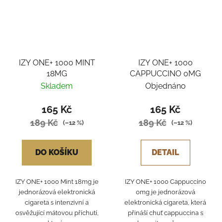
IZY ONE+ 1000 MINT
IZY ONE+ 1000
18MG
CAPPUCCINO 0MG
Skladem
Objednáno
165 Kč
165 Kč
189 Kč
189 Kč
(–12 %)
(–12 %)
DO KOŠÍKU
DETAIL
IZY ONE+ 1000 Mint 18mg je
IZY ONE+ 1000 Cappuccino
jednorázová elektronická
0mg je jednorázová
cigareta s intenzivní a
elektronická cigareta, která
osvěžující mátovou příchutí,
přináší chuť cappuccina s