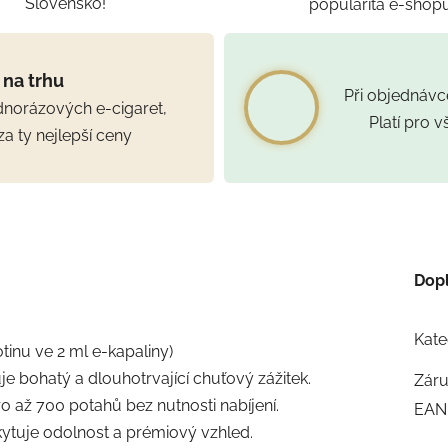
Slovensko!
popularita e-shop
 na trhu
Při objednáv
ednorázových e-cigaret,
Platí pro 
za ty nejlepší ceny
Dop
Kate
tinu ve 2 ml e-kapaliny)
ťuje bohatý a dlouhotrvající chuťový zážitek.
Zár
o až 700 potahů bez nutnosti nabíjení.
EAN
oskytuje odolnost a prémiový vzhled.