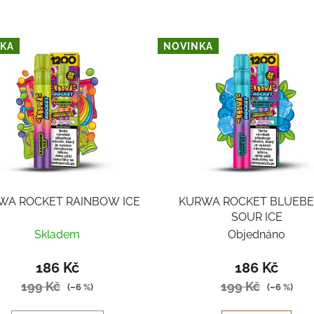
KA
NOVINKA
WA ROCKET RAINBOW ICE
KURWA ROCKET BLUEBE
SOUR ICE
Skladem
Objednáno
186 Kč
186 Kč
199 Kč
199 Kč
(–6 %)
(–6 %)