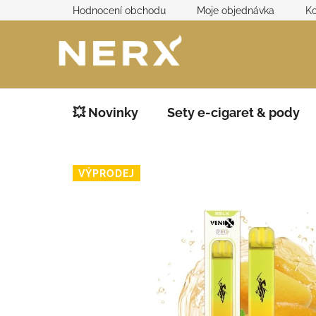
Přejít
Hodnocení obchodu
Moje objednávka
Ko
na
obsah
💥 Novinky
Sety e-cigaret & pody
VÝPRODEJ