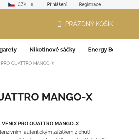
CZK
Přihlášení
Registrace
lamační řád
GDPR
Zodpovědný prodejce – ověření věku
PRÁZDNÝ KOŠÍK
NÁKUPNÍ
KOŠÍK
garety
Nikotinové sáčky
Energy Boosters
X PRO QUATTRO MANGO-X
QUATTRO MANGO-X
s
VENIX PRO QUATTRO MANGO-X
–
tenzivním, autentickým zážitkem z chutí