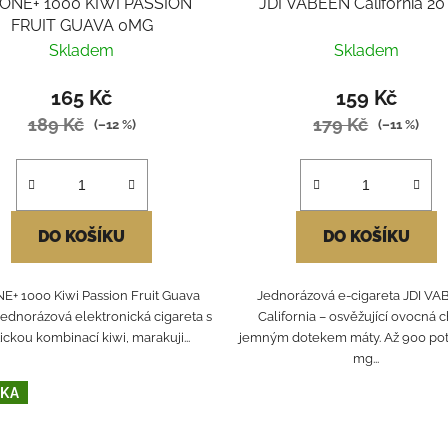
 ONE+ 1000 KIWI PASSION
JDI VABEEN California 2
FRUIT GUAVA 0MG
Skladem
Skladem
165 Kč
159 Kč
189 Kč
179 Kč
(–12 %)
(–11 %)
DO KOŠÍKU
DO KOŠÍKU
NE+ 1000 Kiwi Passion Fruit Guava
Jednorázová e-cigareta JDI V
jednorázová elektronická cigareta s
California – osvěžující ovocná c
ickou kombinací kiwi, marakuji...
jemným dotekem máty. Až 900 pot
mg...
KA