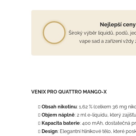
Nejlepší ceny
Široký výběr liquidů, podů, j
vape sad a zařízení vždy 
VENIX PRO QUATTRO MANGO-X
Obsah nikotinu
: 1,62 % (celkem 36 mg niko
Objem náplně
: 2 ml e-liquidu, který zajiš
Kapacita baterie
: 400 mAh, dostatečná pr
Design
: Elegantní hliníkové tělo, které p