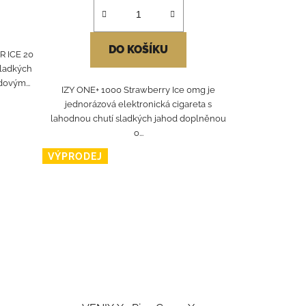
DO KOŠÍKU
 ICE 20
sladkých
dovým...
IZY ONE+ 1000 Strawberry Ice 0mg je
jednorázová elektronická cigareta s
lahodnou chutí sladkých jahod doplněnou
o...
VÝPRODEJ