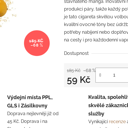
šťavnatého manga. Inovativní m
produkci páry, takže každý pot
je tato cigareta skvělou volbou
kvalitní ovocné tóny bez údržb
potřeby nabíjení nebo doplňová
na cesty i pro každodenní vap
185 KČ
–68 %
Dostupnost
185 Kč
–68 %
59 Kč
Měrná cena:
Kvalita, spolehli
Výdejní místa PPL,
skvělé zákaznic
GLS i Zásilkovny
služby
Doprava nejlevněji již od
45 Kč. Doprava i na
Vynikající
recenze