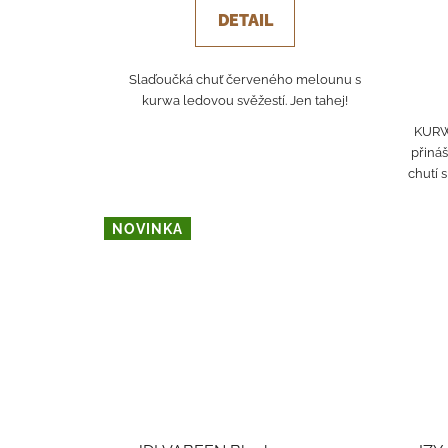
DETAIL
Slaďoučká chuť červeného melounu s
kurwa ledovou svěžestí. Jen tahej!
KURW
přiná
chutí 
NOVINKA