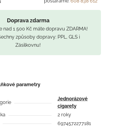
postaráme:
608 838 612
u
Doprava zdarma
ce nad 1 500 Kč máte dopravu ZDARMA!
všechny způsoby dopravy: PPL, GLS i
Zásilkovnu!
lňkové parametry
Jednorázové
gorie
cigarety
uka
2 roky
6974572277181