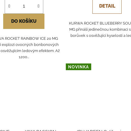
DETAIL
DO KOŠÍKU
KURWA ROCKET BLUEBERRY SOUR
MG přináší jedinečnou kombinaci 
borůvek s osvěžující kyselostí a le
A ROCKET RAINBOW ICE 20 MG
ší explozi ovocných bonbonových
s osvěžujícím ledovým efektem. Až
1200...
NOVINKA