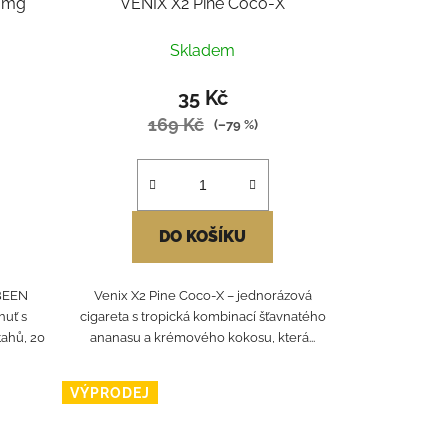
0 mg
VENIX X2 Pine Coco-X
Skladem
35 Kč
169 Kč
(–79 %)
DO KOŠÍKU
ABEEN
Venix X2 Pine Coco‑X – jednorázová
huť s
cigareta s tropická kombinací šťavnatého
ahů, 20
ananasu a krémového kokosu, která...
VÝPRODEJ