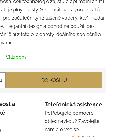
esh-coil technologie zajišťuje optimální chuť i
ah je plný a čistý. S kapacitou až 700 potahů
 pro začátečníky i zkušené vapery, kteří hledají
y. Elegantní design a pohodlné použití bez
ní činí z této e-cigarety ideálního společníka
ování.
Skladem
DO KOŠÍKU
vost a
Telefonická asistence
ké
Potřebujete pomoci s
objednávkou? Zavolejte
nám a o vše se
a