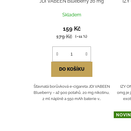
JDI VABEEN Blueberry 20 mg
IZY
Skladem
159 Kč
179 Kč
(–11 %)
DO KOŠÍKU
Šťavnatá borůvková e-cigareta JDI VABEEN
IZY O
Blueberry – až 900 potahů, 20 mg nikotinu,
0mg je 
2 ml náplně a 550 mAh baterie v...
exot
NOVIN