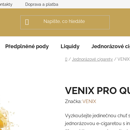
ntakty
Doprava a platba
Obchodní podmínky
Rek
Předplněné pody
Liquidy
Jednorázové ci
Domů
/
Jednorázové cigarety
/
VENI
VENIX PRO 
Značka:
VENIX
Vyzkoušejte jedinečnou chuť 
jednorázovou e-cigaretou s in