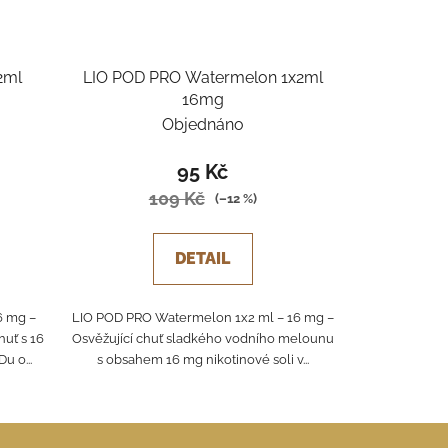
2ml
LIO POD PRO Watermelon 1x2ml
16mg
Objednáno
95 Kč
109 Kč
(–12 %)
DETAIL
6 mg –
LIO POD PRO Watermelon 1x2 ml – 16 mg –
huť s 16
Osvěžující chuť sladkého vodního melounu
u o...
s obsahem 16 mg nikotinové soli v...