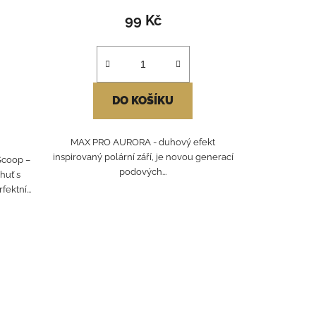
99 Kč
DO KOŠÍKU
MAX PRO AURORA - duhový efekt
inspirovaný polární září, je novou generací
Scoop –
podových...
huť s
ktní...