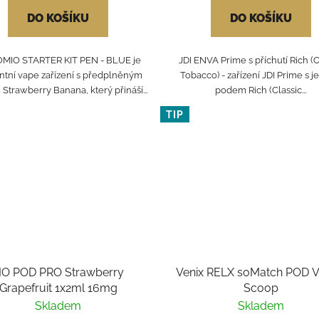
DO KOŠÍKU
DO KOŠÍKU
OMIO STARTER KIT PEN - BLUE je
JDI ENVA Prime s příchutí Rich (C
ntní vape zařízení s předplněným
Tobacco) - zařízení JDI Prime s 
trawberry Banana, který přináší...
podem Rich (Classic...
TIP
IO POD PRO Strawberry
Venix RELX soMatch POD Va
Grapefruit 1x2ml 16mg
Scoop
Skladem
Skladem