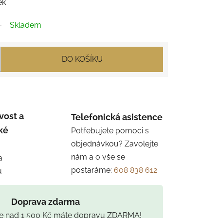
ek
Skladem
DO KOŠÍKU
vost a
Telefonická asistence
ké
Potřebujete pomoci s
objednávkou? Zavolejte
nám a o vše se
a
postaráme:
608 838 612
u
Doprava zdarma
ce nad 1 500 Kč máte dopravu ZDARMA!