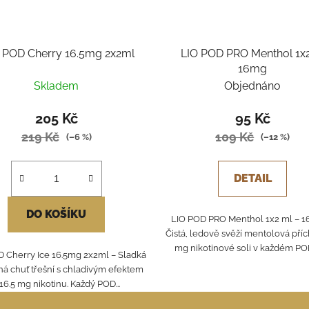
 POD Cherry 16.5mg 2x2ml
LIO POD PRO Menthol 1x
16mg
Skladem
Objednáno
205 Kč
95 Kč
219 Kč
109 Kč
(–6 %)
(–12 %)
DETAIL
DO KOŠÍKU
LIO POD PRO Menthol 1x2 ml – 1
Čistá, ledově svěží mentolová příc
mg nikotinové soli v každém POD
 Cherry Ice 16.5mg 2x2ml – Sladká
ná chuť třešní s chladivým efektem
 16.5 mg nikotinu. Každý POD...