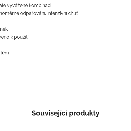
ale vyvážené kombinaci
oměrné odpařování, intenzivní chuť
inek
veno k použití
stém
Související produkty