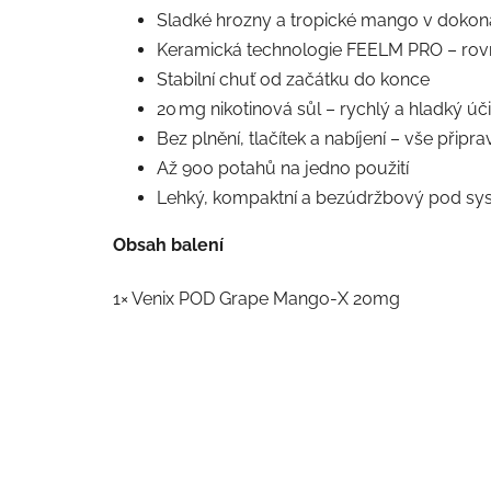
Sladké hrozny a tropické mango v dokon
Keramická technologie FEELM PRO – rovn
Stabilní chuť od začátku do konce
20 mg nikotinová sůl – rychlý a hladký úč
Bez plnění, tlačítek a nabíjení – vše připra
Až 900 potahů na jedno použití
Lehký, kompaktní a bezúdržbový pod sy
Obsah balení
1× Venix POD Grape Mango-X 20mg