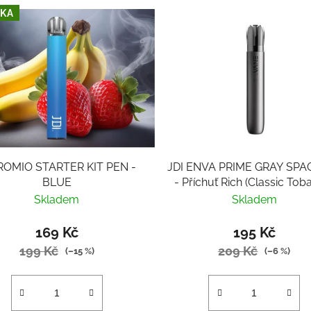
KA
 ROMIO STARTER KIT PEN -
JDI ENVA PRIME GRAY SPA
BLUE
- Příchuť Rich (Classic Tob
Skladem
Skladem
169 Kč
195 Kč
199 Kč
209 Kč
(–15 %)
(–6 %)