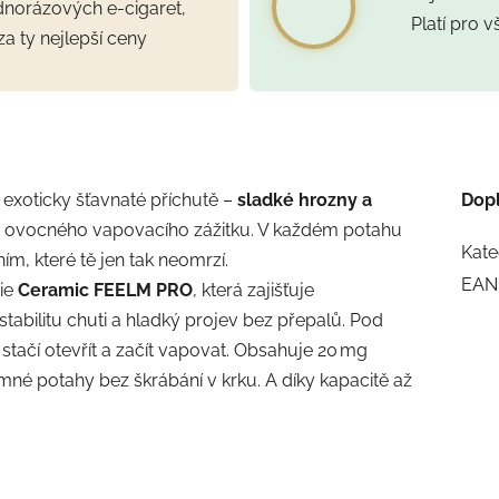
ednorázových e-cigaret,
Platí pro 
za ty nejlepší ceny
exoticky šťavnaté příchutě –
sladké hrozny a
Dop
 ovocného vapovacího zážitku. V každém potahu
Kate
ím, které tě jen tak neomrzí.
EAN
gie
Ceramic FEELM PRO
, která zajišťuje
bilitu chuti a hladký projev bez přepalů. Pod
stačí otevřít a začít vapovat. Obsahuje 20 mg
emné potahy bez škrábání v krku. A díky kapacitě až