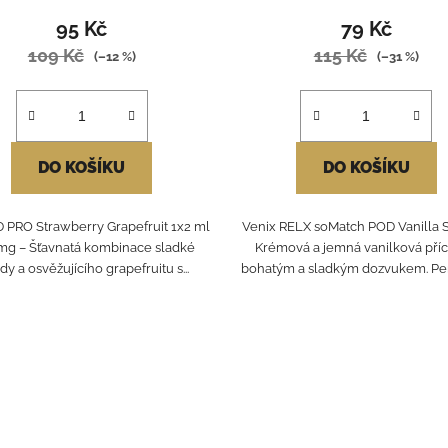
95 Kč
79 Kč
109 Kč
115 Kč
(–12 %)
(–31 %)
DO KOŠÍKU
DO KOŠÍKU
 PRO Strawberry Grapefruit 1x2 ml
Venix RELX soMatch POD Vanilla 
 mg – Šťavnatá kombinace sladké
Krémová a jemná vanilková příc
dy a osvěžujícího grapefruitu s...
bohatým a sladkým dozvukem. Perfe