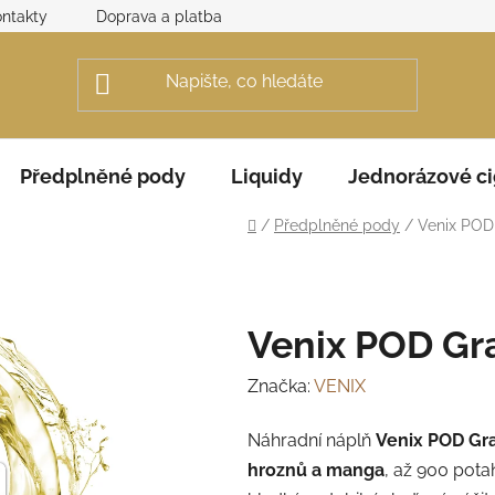
ntakty
Doprava a platba
Obchodní podmínky
Rek
Předplněné pody
Liquidy
Jednorázové ci
Domů
/
Předplněné pody
/
Venix PO
Venix POD G
Značka:
VENIX
Náhradní náplň
Venix POD G
hroznů a manga
, až 900 pota