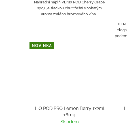
Náhradní náplň VENIX POD Cherry Grape
spojuje sladkou chuť třešní s bohatým
aroma zralého hroznového vína....
JDI R
elega
podem S
NOVINKA
LIO POD PRO Lemon Berry 1x2ml
L
16mg
Skladem