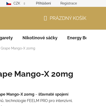
CZK
Přihlášení
Registrace
lamační řád
GDPR
Zodpovědný prodejce – ověření věku
PRÁZDNÝ KOŠÍK
NÁKUPNÍ
KOŠÍK
garety
Nikotinové sáčky
Energy Boosters
D Grape Mango-X 20mg
rape Mango-X 20mg
rape Mango-X 20mg
–
šťavnaté spojení
hů, technologie FEELM PRO pro intenzivní,