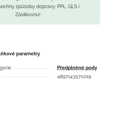
všechny způsoby dopravy: PPL, GLS i
Zásilkovnu!
lňkové parametry
gorie
Předplněné pody
4897143570219