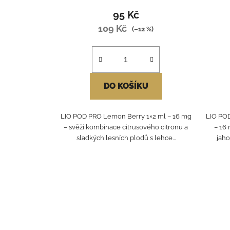
95 Kč
109 Kč
(–12 %)
DO KOŠÍKU
LIO POD PRO Lemon Berry 1×2 ml – 16 mg
LIO POD
– svěží kombinace citrusového citronu a
– 16
sladkých lesních plodů s lehce...
jaho