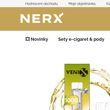
Přejít
Hodnocení obchodu
Moje objednávka
Ko
na
obsah
💥 Novinky
Sety e-cigaret & pody