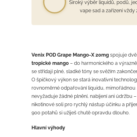
Široký výběr liquidů, podů, j
vape sad a zařízení vždy 
Venix POD Grape Mango-X 20mg
spojuje dvě 
tropické mango
– do harmonického a výrazně
se střídají plné, sladké tóny se svěžím zakončen
O špičkový výkon se stará inovativní technolo
rovnoměrné odpařování liquidu, mimořádnou sta
nevyžaduje žádné plnění, nabíjení ani údržbu – 
nikotinové soli pro rychlý nástup účinku a příj
900 potahů si užiješ chutě opravdu dlouho.
Hlavní výhody