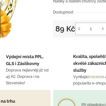
hladký a stabilní chuťový zážit
Dostupnost
89 Kč
Měrná cena:
Kvalita, spolehli
Výdejní místa PPL,
skvělé zákaznic
GLS i Zásilkovny
služby
Doprava nejlevněji již od
45 Kč. Doprava i na
Vynikající
recenze
Slovensko!
popularita e-shop
 na trhu
Při objednáv