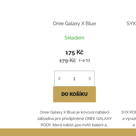
Oree Galaxy X Blue
SYX
Skladem
175 Kč
179 Kč
(–2 %)
DO KOŠÍKU
Oree Galaxy X Blue je kovová nabíjecí
SYX POD
základna pro předplněné OREE GALAXY
a výraz
PODY, která nabízí 400 mAh baterii a...
a