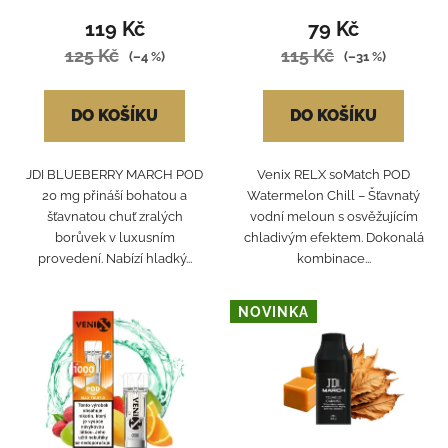
119 Kč
79 Kč
125 Kč
115 Kč
(–4 %)
(–31 %)
DO KOŠÍKU
DO KOŠÍKU
JDI BLUEBERRY MARCH POD
Venix RELX soMatch POD
20 mg přináší bohatou a
Watermelon Chill – Šťavnatý
šťavnatou chuť zralých
vodní meloun s osvěžujícím
borůvek v luxusním
chladivým efektem. Dokonalá
provedení. Nabízí hladký...
kombinace...
NOVINKA