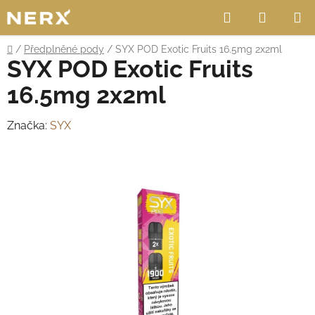
Přejít
Hledat
NÁKUP
na
obsah
KOŠÍK
Domů
/
Předplněné pody
/
SYX POD Exotic Fruits 16.5mg 2x2ml
SYX POD Exotic Fruits
16.5mg 2x2ml
Značka:
SYX