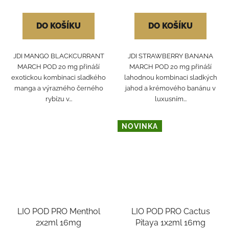
DO KOŠÍKU
DO KOŠÍKU
JDI MANGO BLACKCURRANT
JDI STRAWBERRY BANANA
MARCH POD 20 mg přináší
MARCH POD 20 mg přináší
exotickou kombinaci sladkého
lahodnou kombinaci sladkých
manga a výrazného černého
jahod a krémového banánu v
rybízu v...
luxusním...
NOVINKA
LIO POD PRO Menthol
LIO POD PRO Cactus
2x2ml 16mg
Pitaya 1x2ml 16mg