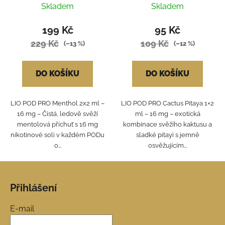
Skladem
Skladem
199 Kč
95 Kč
229 Kč
109 Kč
(–13 %)
(–12 %)
DO KOŠÍKU
DO KOŠÍKU
LIO POD PRO Menthol 2x2 ml –
LIO POD PRO Cactus Pitaya 1×2
16 mg – Čistá, ledově svěží
ml – 16 mg – exotická
mentolová příchuť s 16 mg
kombinace svěžího kaktusu a
nikotinové soli v každém PODu
sladké pitayi s jemně
o...
osvěžujícím...
Z
á
Přihlášení
p
a
E-mail
t