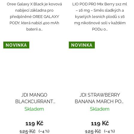
Oree Galaxy X Black je kovová
LIO POD PRO Mix Berry 1x2 ml
nabíjecí základna pro
– 16 mg – Směs sladkých a
předplněné OREE GALAXY
kyselých lesních plodů s 16
PODY, která nabízí 400 mAh
mg nikotinové soli v každém
baterii a...
PODu o...
NOVINKA
NOVINKA
JDI MANGO
JDI STRAWBERRY
BLACKCURRANT
BANANA MARCH POD
MARCH POD 20mg
20mg
Skladem
Skladem
119 Kč
119 Kč
125 Kč
125 Kč
(–4 %)
(–4 %)