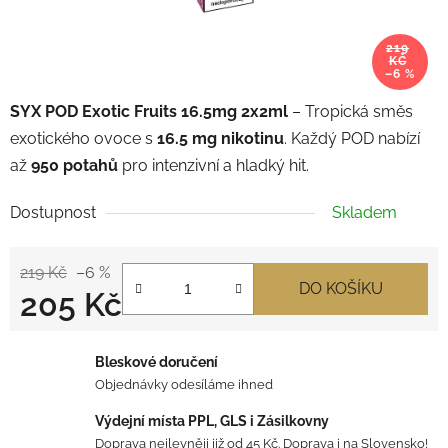
219
KČ
–6 %
SYX POD Exotic Fruits 16.5mg 2x2ml
– Tropická směs
exotického ovoce s
16.5 mg nikotinu
. Každý POD nabízí
až
950 potahů
pro intenzivní a hladký hit.
Dostupnost
Skladem
219 Kč
–6 %
DO KOŠÍKU
205 Kč
Měrná cena:
Bleskové doručení
Objednávky odesíláme ihned
Výdejní místa PPL, GLS i Zásilkovny
Doprava nejlevněji již od 45 Kč. Doprava i na Slovensko!