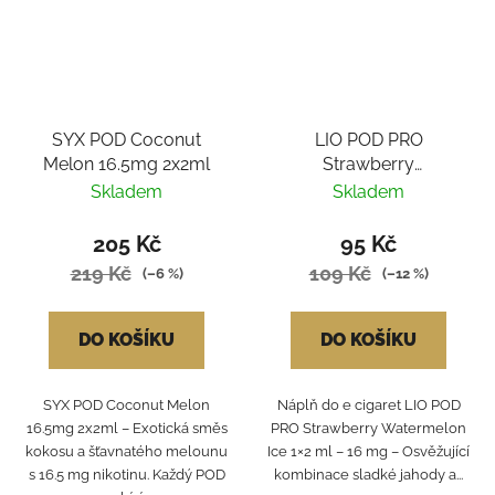
SYX POD Coconut
LIO POD PRO
Melon 16.5mg 2x2ml
Strawberry
Watermelon Ice 1x2ml
Skladem
Skladem
16mg
205 Kč
95 Kč
219 Kč
109 Kč
(–6 %)
(–12 %)
DO KOŠÍKU
DO KOŠÍKU
SYX POD Coconut Melon
Náplň do e cigaret LIO POD
16.5mg 2x2ml – Exotická směs
PRO Strawberry Watermelon
kokosu a šťavnatého melounu
Ice 1×2 ml – 16 mg – Osvěžující
s 16.5 mg nikotinu. Každý POD
kombinace sladké jahody a...