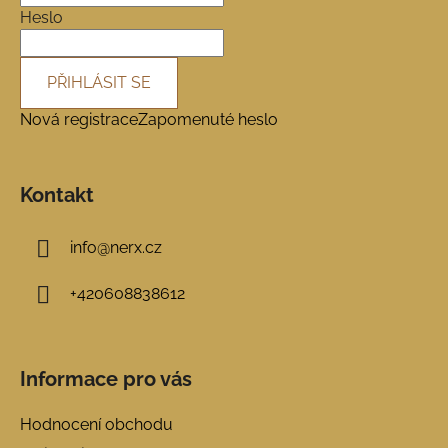
í
Heslo
PŘIHLÁSIT SE
Nová registrace
Zapomenuté heslo
Kontakt
info
@
nerx.cz
+420608838612
Informace pro vás
Hodnocení obchodu