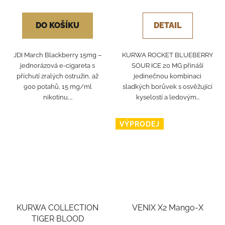
DO KOŠÍKU
DETAIL
JDI March Blackberry 15mg –
KURWA ROCKET BLUEBERRY
jednorázová e-cigareta s
SOUR ICE 20 MG přináší
příchutí zralých ostružin, až
jedinečnou kombinaci
900 potahů, 15 mg/ml
sladkých borůvek s osvěžující
nikotinu,...
kyselostí a ledovým...
VÝPRODEJ
KURWA COLLECTION
VENIX X2 Mango-X
TIGER BLOOD