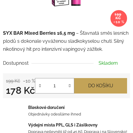
199
KČ
–10 %
SYX BAR Mixed Berries 16,5 mg
– Šťavnatá směs lesních
plodů s dokonale vyváženou sladkokyselou chutí. Silný
nikotinový hit pro intenzivní vapingový zážitek.
Dostupnost
Skladem
199 Kč
–10 %
DO KOŠÍKU
178 Kč
Měrná cena:
Bleskové doručení
Objednávky odesíláme ihned
Výdejní místa PPL, GLS i Zásilkovny
Doprava nejlevněji již od 45 Kč. Doprava i na Slovensko!