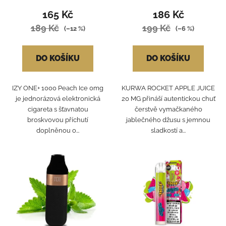
165 Kč
186 Kč
189 Kč
199 Kč
(–12 %)
(–6 %)
DO KOŠÍKU
DO KOŠÍKU
IZY ONE+ 1000 Peach Ice 0mg
KURWA ROCKET APPLE JUICE
je jednorázová elektronická
20 MG přináší autentickou chuť
cigareta s šťavnatou
čerstvě vymačkaného
broskvovou příchutí
jablečného džusu s jemnou
doplněnou o...
sladkostí a...