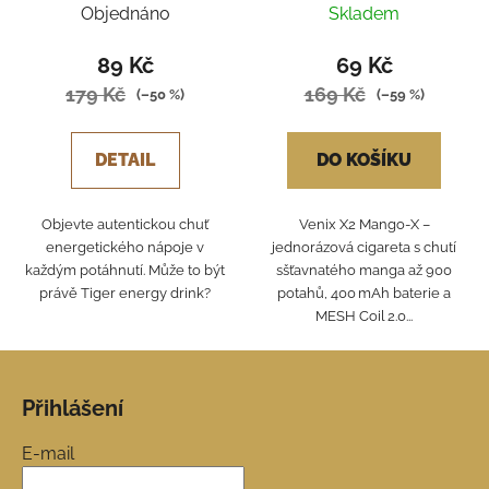
Objednáno
Skladem
89 Kč
69 Kč
179 Kč
169 Kč
(–50 %)
(–59 %)
DETAIL
DO KOŠÍKU
Objevte autentickou chuť
Venix X2 Mango‑X –
energetického nápoje v
jednorázová cigareta s chutí
každým potáhnutí. Může to být
sšťavnatého manga až 900
právě Tiger energy drink?
potahů, 400 mAh baterie a
MESH Coil 2.0...
Z
á
Přihlášení
p
a
E-mail
t