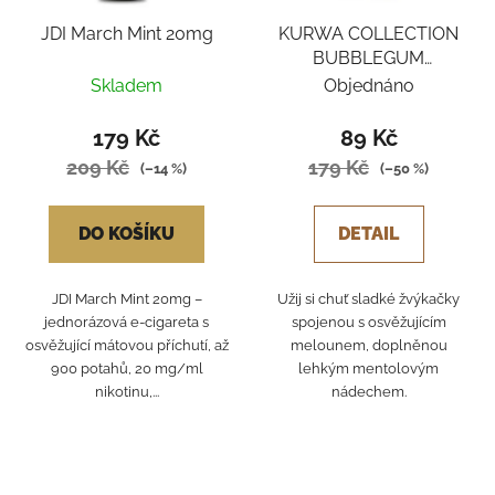
JDI March Mint 20mg
KURWA COLLECTION
BUBBLEGUM
WATERMELON ICE
Skladem
Objednáno
179 Kč
89 Kč
209 Kč
179 Kč
(–14 %)
(–50 %)
DO KOŠÍKU
DETAIL
JDI March Mint 20mg –
Užij si chuť sladké žvýkačky
jednorázová e-cigareta s
spojenou s osvěžujícím
osvěžující mátovou příchutí, až
melounem, doplněnou
900 potahů, 20 mg/ml
lehkým mentolovým
nikotinu,...
nádechem.