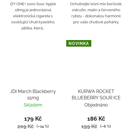
IZY ONE+ 1000 Sour Apple
Ochutnejte lesní mix borůvek,
18mg je jednorázová
ostružin, malin a červeného
elektronická cigareta s
rybízu - dokonalou harmonii
osvěžující chutí kyselého
pro vaše chuťové pohárky.
jablka, která...
NOVINKA
JDI March Blackberry
KURWA ROCKET
15mg
BLUEBERRY SOUR ICE
Skladem
Objednáno
179 Kč
186 Kč
209 Kč
199 Kč
(–14 %)
(–6 %)