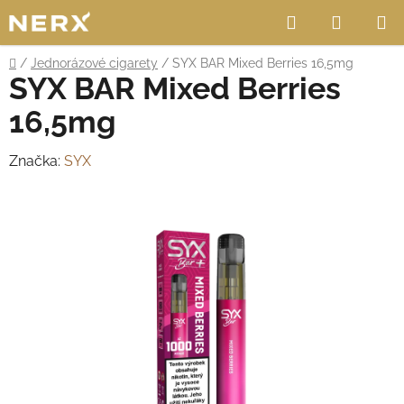
Přejít
Hledat
NÁKUP
na
obsah
KOŠÍK
Domů
/
Jednorázové cigarety
/
SYX BAR Mixed Berries 16,5mg
SYX BAR Mixed Berries
16,5mg
Značka:
SYX