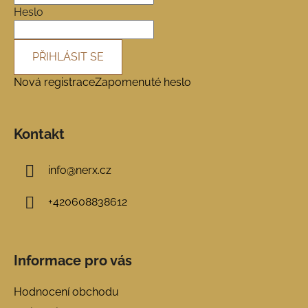
í
Heslo
PŘIHLÁSIT SE
Nová registrace
Zapomenuté heslo
Kontakt
info
@
nerx.cz
+420608838612
Informace pro vás
Hodnocení obchodu