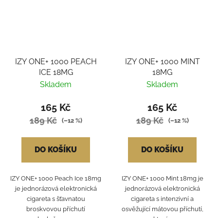
IZY ONE+ 1000 PEACH
IZY ONE+ 1000 MINT
ICE 18MG
18MG
Skladem
Skladem
165 Kč
165 Kč
189 Kč
189 Kč
(–12 %)
(–12 %)
DO KOŠÍKU
DO KOŠÍKU
IZY ONE+ 1000 Peach Ice 18mg
IZY ONE+ 1000 Mint 18mg je
je jednorázová elektronická
jednorázová elektronická
cigareta s šťavnatou
cigareta s intenzivní a
broskvovou příchutí
osvěžující mátovou příchutí,