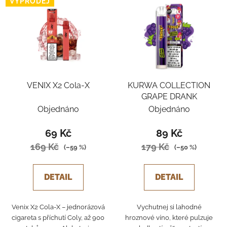
VÝPRODEJ
VENIX X2 Cola-X
KURWA COLLECTION
GRAPE DRANK
Objednáno
Objednáno
69 Kč
89 Kč
169 Kč
179 Kč
(–59 %)
(–50 %)
DETAIL
DETAIL
Venix X2 Cola‑X – jednorázová
Vychutnej si lahodné
cigareta s příchutí Coly, až 900
hroznové víno, které pulzuje