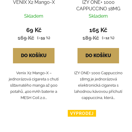
VENIX X2 Mango-X
IZY ONE+ 1000
CAPPUCCINO 18MG
Skladem
Skladem
69 Kč
165 Kč
169 Kč
189 Kč
(–59 %)
(–12 %)
DO KOŠÍKU
DO KOŠÍKU
Venix X2 Mango‑X –
IZY ONE+ 1000 Cappuccino
jednorázová cigareta s chutí
18mg je jednorázová
sšťavnatého manga až 900
elektronická cigareta s
potahů, 400 mAh baterie a
lahodnou kávovou příchutí
MESH Coil 2.0...
cappuccina, která...
VÝPRODEJ