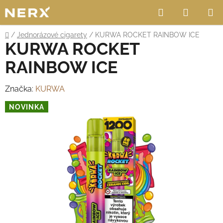
Přejít
Hledat
NÁKUP
na
obsah
KOŠÍK
Domů
/
Jednorázové cigarety
/
KURWA ROCKET RAINBOW ICE
KURWA ROCKET
RAINBOW ICE
Značka:
KURWA
NOVINKA