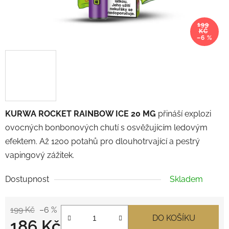
199
KČ
–6 %
KURWA ROCKET RAINBOW ICE 20 MG
přináší explozi
ovocných bonbonových chutí s osvěžujícím ledovým
efektem. Až 1200 potahů pro dlouhotrvající a pestrý
vapingový zážitek.
Dostupnost
Skladem
199 Kč
–6 %
DO KOŠÍKU
186 Kč