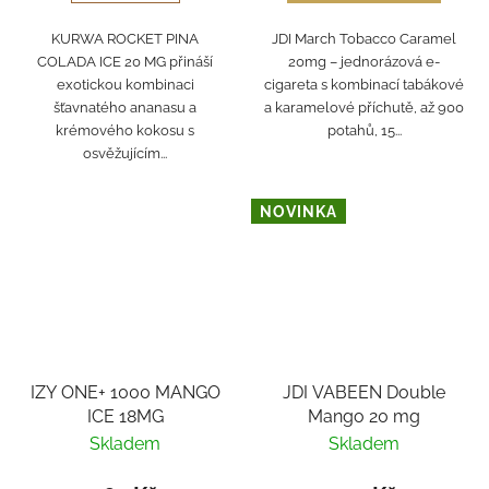
KURWA ROCKET PINA
JDI March Tobacco Caramel
COLADA ICE 20 MG přináší
20mg – jednorázová e-
exotickou kombinaci
cigareta s kombinací tabákové
šťavnatého ananasu a
a karamelové příchutě, až 900
krémového kokosu s
potahů, 15...
osvěžujícím...
NOVINKA
IZY ONE+ 1000 MANGO
JDI VABEEN Double
ICE 18MG
Mango 20 mg
Skladem
Skladem