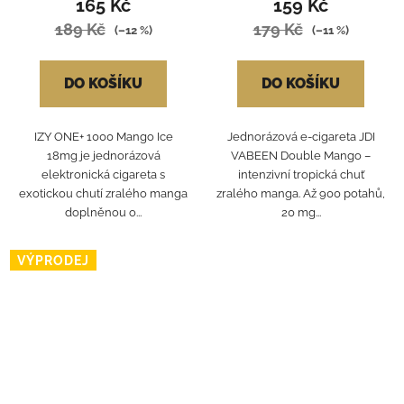
165 Kč
159 Kč
189 Kč
179 Kč
(–12 %)
(–11 %)
DO KOŠÍKU
DO KOŠÍKU
IZY ONE+ 1000 Mango Ice
Jednorázová e-cigareta JDI
18mg je jednorázová
VABEEN Double Mango –
elektronická cigareta s
intenzivní tropická chuť
exotickou chutí zralého manga
zralého manga. Až 900 potahů,
doplněnou o...
20 mg...
VÝPRODEJ