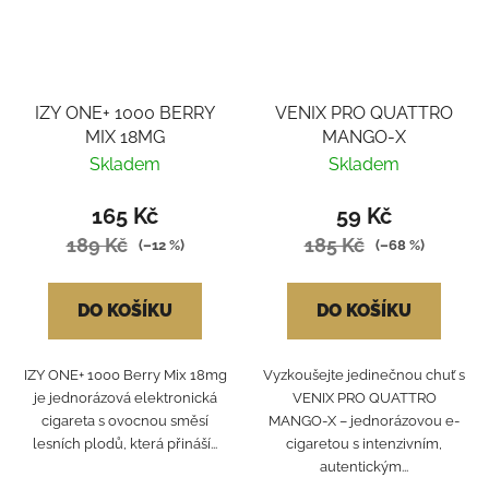
IZY ONE+ 1000 BERRY
VENIX PRO QUATTRO
MIX 18MG
MANGO-X
Skladem
Skladem
165 Kč
59 Kč
189 Kč
185 Kč
(–12 %)
(–68 %)
DO KOŠÍKU
DO KOŠÍKU
IZY ONE+ 1000 Berry Mix 18mg
Vyzkoušejte jedinečnou chuť s
je jednorázová elektronická
VENIX PRO QUATTRO
cigareta s ovocnou směsí
MANGO-X – jednorázovou e-
lesních plodů, která přináší...
cigaretou s intenzivním,
autentickým...