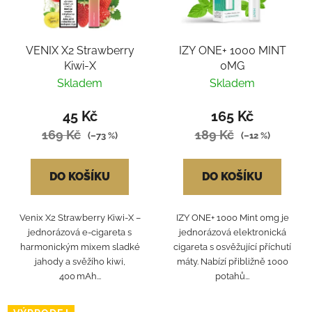
VENIX X2 Strawberry
IZY ONE+ 1000 MINT
Kiwi-X
0MG
Skladem
Skladem
45 Kč
165 Kč
169 Kč
189 Kč
(–73 %)
(–12 %)
DO KOŠÍKU
DO KOŠÍKU
Venix X2 Strawberry Kiwi‑X –
IZY ONE+ 1000 Mint 0mg je
jednorázová e‑cigareta s
jednorázová elektronická
harmonickým mixem sladké
cigareta s osvěžující příchutí
jahody a svěžího kiwi,
máty. Nabízí přibližně 1000
400 mAh...
potahů...