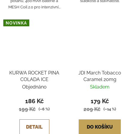
potahů, 400 mAh baterie a
sladkostí a šťavnatostí.
MESH Coil 2.0 pro intenzivní...
NOVINKA
KURWA ROCKET PINA
JDI March Tobacco
COLADA ICE
Caramel 20mg
Objednáno
Skladem
186 Kč
179 Kč
199 Kč
209 Kč
(–6 %)
(–14 %)
DETAIL
DO KOŠÍKU