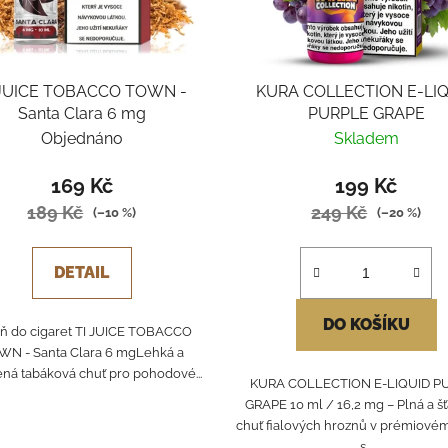
 JUICE TOBACCO TOWN -
KURA COLLECTION E-LI
Santa Clara 6 mg
PURPLE GRAPE
Objednáno
Skladem
169 Kč
199 Kč
189 Kč
249 Kč
(–10 %)
(–20 %)
DETAIL
DO KOŠÍKU
ň do cigaret TI JUICE TOBACCO
WN - Santa Clara 6 mgLehká a
ná tabáková chuť pro pohodové...
KURA COLLECTION E-LIQUID P
GRAPE 10 ml / 16,2 mg – Plná a š
chuť fialových hroznů v prémiovém
s...