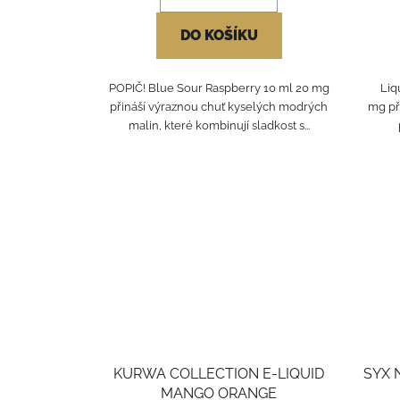
DO KOŠÍKU
POPIČ! Blue Sour Raspberry 10 ml 20 mg
Liq
přináší výraznou chuť kyselých modrých
mg př
malin, které kombinují sladkost s...
KURWA COLLECTION E-LIQUID
SYX N
MANGO ORANGE