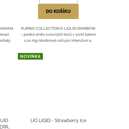
DO KOŠÍKU
 BANANA
KURWA COLLECTION E-LIQUID RAINBOW
inaci
– pestrá směs ovocných tónů v 10ml balení
bohatý
s 20 mg nikotinové soli pro intenzivní a...
NOVINKA
QUID
LIO LIQID - Strawberry Ice
ERRY