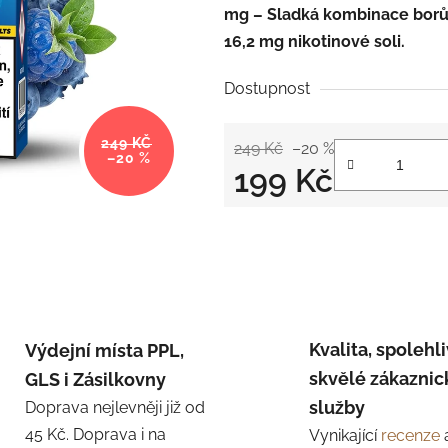
mg – Sladká kombinace borů
16,2 mg nikotinové soli.
Dostupnost
249 KČ
249 Kč
–20 %
–20 %
199 Kč
Měrná cena:
Kvalita, spolehli
Výdejní místa PPL,
skvělé zákaznic
GLS i Zásilkovny
služby
Doprava nejlevněji již od
45 Kč. Doprava i na
Vynikající
recenze