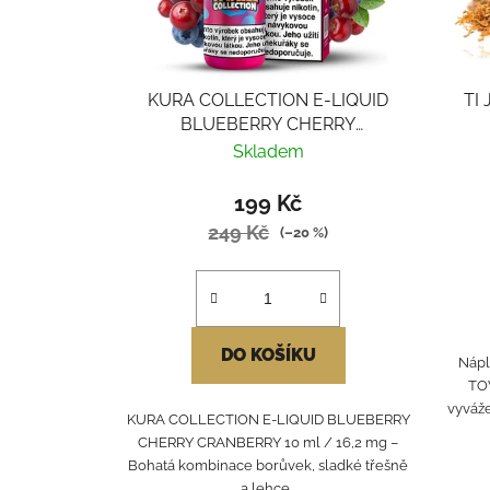
KURA COLLECTION E-LIQUID
TI
BLUEBERRY CHERRY
CRANBERRY
Skladem
199 Kč
249 Kč
(–20 %)
DO KOŠÍKU
Nápl
TO
vyváže
KURA COLLECTION E-LIQUID BLUEBERRY
CHERRY CRANBERRY 10 ml / 16,2 mg –
Bohatá kombinace borůvek, sladké třešně
a lehce...