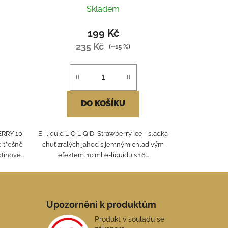
Skladem
199 Kč
235 Kč
(–15 %)
DO KOŠÍKU
RRY 10
E- liquid LIO LIQID Strawberry Ice - sladká
é třešně
chuť zralých jahod s jemným chladivým
inové...
efektem. 10 ml e-liquidu s 16...
Upozornění k produktům
Produkt v souladu se