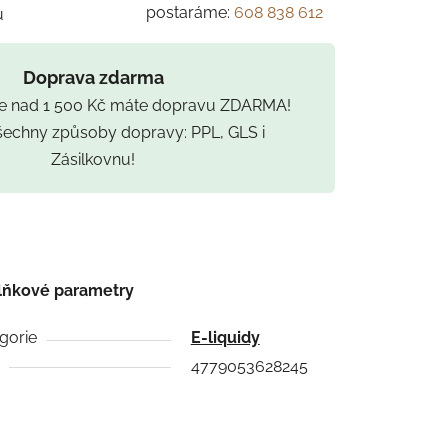
postaráme:
608 838 612
u
Doprava zdarma
ce nad 1 500 Kč máte dopravu ZDARMA!
všechny způsoby dopravy: PPL, GLS i
Zásilkovnu!
lňkové parametry
gorie
E-liquidy
4779053628245