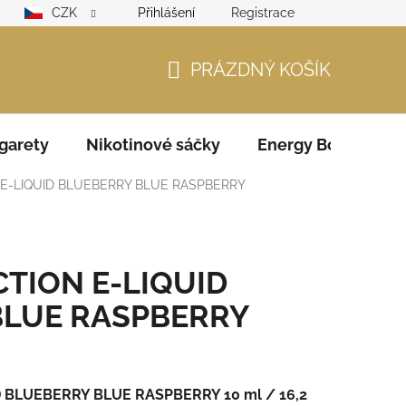
CZK
Přihlášení
Registrace
lamační řád
GDPR
Zodpovědný prodejce – ověření věku
PRÁZDNÝ KOŠÍK
NÁKUPNÍ
KOŠÍK
garety
Nikotinové sáčky
Energy Boosters
E-LIQUID BLUEBERRY BLUE RASPBERRY
TION E-LIQUID
BLUE RASPBERRY
 BLUEBERRY BLUE RASPBERRY 10 ml / 16,2