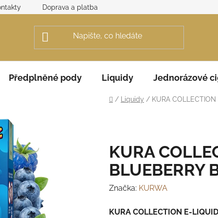
ntakty
Doprava a platba
Obchodní podmínky
Rek
Předplněné pody
Liquidy
Jednorázové ci
Domů
/
Liquidy
/
KURA COLLECTION 
KURA COLLEC
BLUEBERRY 
Značka:
KURWA
KURA COLLECTION E-LIQUID