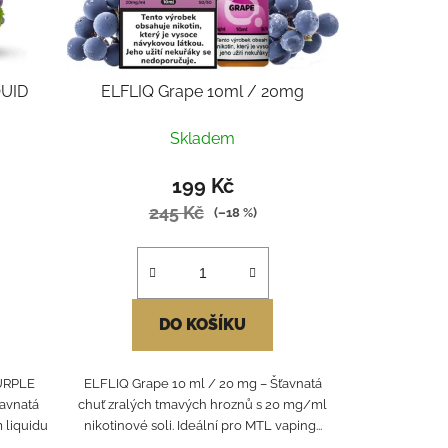
QUID
ELFLIQ Grape 10ml / 20mg
Skladem
199 Kč
245 Kč
(–18 %)
DO KOŠÍKU
URPLE
ELFLIQ Grape 10 ml / 20 mg – Šťavnatá
ťavnatá
chuť zralých tmavých hroznů s 20 mg/ml
 liquidu
nikotinové soli. Ideální pro MTL vaping...