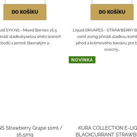
DO KOŠÍKU
DO KOŠÍKU
uid SYX NS - Mixed Berries 16,5
Liquid DR.VAPES - STRAWBERRY
ináší sladkokyselou směs lesních
10ml 20mg přináší sladkou komb
plodů s jemně šťavnatým a...
jahod a krémového banánu pro 
ovocný...
NOVINKA
S Strawberry Grape 10ml /
KURA COLLECTION E-LI
16,5mg
BLACKCURRANT STRAWB