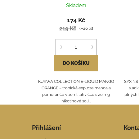
Skladem
174 Kč
219 Kč
(–20 %)
DO KOŠÍKU
KURWA COLLECTION E-LIQUID MANGO
SYX NS 
ORANGE – tropická exploze manga a
sladk
pomeranče v 10ml lahvičce s 20 mg
plných 
nikotinové soli...
Z
á
Přihlášení
Kont
p