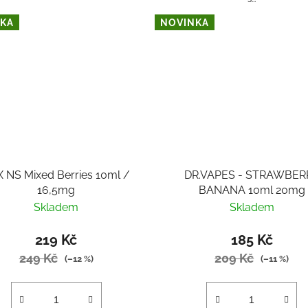
KA
NOVINKA
 NS Mixed Berries 10ml /
DR.VAPES - STRAWBER
16,5mg
BANANA 10ml 20mg
Skladem
Skladem
219 Kč
185 Kč
249 Kč
209 Kč
(–12 %)
(–11 %)