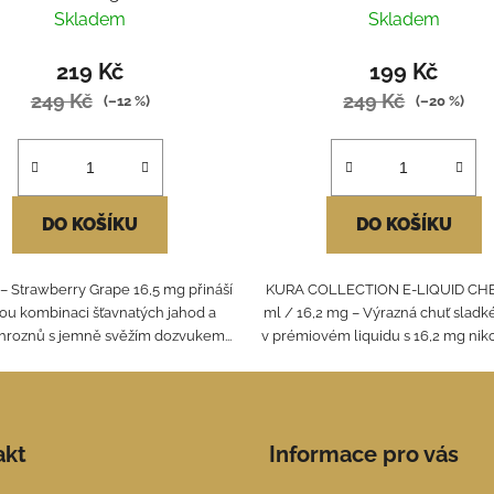
LIME ORANGE
Skladem
Skladem
219 Kč
199 Kč
249 Kč
249 Kč
(–12 %)
(–20 %)
DO KOŠÍKU
DO KOŠÍKU
– Strawberry Grape 16,5 mg přináší
KURA COLLECTION E-LIQUID CHE
ou kombinaci šťavnatých jahod a
ml / 16,2 mg – Výrazná chuť sladk
hroznů s jemně svěžím dozvukem...
v prémiovém liquidu s 16,2 mg nikot
akt
Informace pro vás