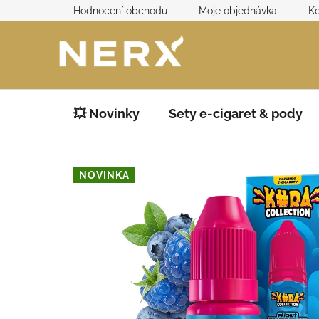
Přejít
Hodnocení obchodu
Moje objednávka
Ko
na
obsah
💥 Novinky
Sety e-cigaret & pody
NOVINKA