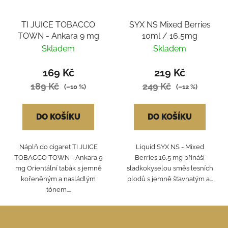
TI JUICE TOBACCO
SYX NS Mixed Berries
TOWN - Ankara 9 mg
10ml / 16,5mg
Skladem
Skladem
169 Kč
219 Kč
189 Kč
249 Kč
(–10 %)
(–12 %)
DO KOŠÍKU
DO KOŠÍKU
Náplň do cigaret TI JUICE
Liquid SYX NS - Mixed
TOBACCO TOWN - Ankara 9
Berries 16,5 mg přináší
mg Orientální tabák s jemně
sladkokyselou směs lesních
kořeněným a nasládlým
plodů s jemně šťavnatým a...
tónem....
Z
á