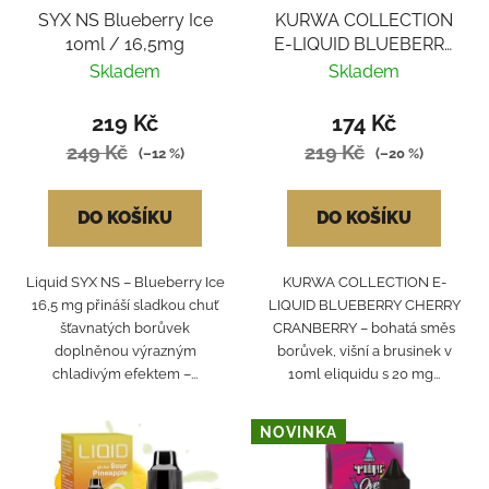
SYX NS Blueberry Ice
KURWA COLLECTION
10ml / 16,5mg
E-LIQUID BLUEBERRY
CHERRY CRANBERRY
Skladem
Skladem
219 Kč
174 Kč
249 Kč
219 Kč
(–12 %)
(–20 %)
DO KOŠÍKU
DO KOŠÍKU
Liquid SYX NS – Blueberry Ice
KURWA COLLECTION E-
16,5 mg přináší sladkou chuť
LIQUID BLUEBERRY CHERRY
šťavnatých borůvek
CRANBERRY – bohatá směs
doplněnou výrazným
borůvek, višní a brusinek v
chladivým efektem –...
10ml eliquidu s 20 mg...
NOVINKA