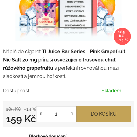
185
KČ
–14 %
Náplň do cigaret
TI Juice Bar Series -
Pink Grapefruit
Nic Salt 20 mg
přináší
osvěžující citrusovou chuť
růžového grapefruitu
s perfektní rovnováhou mezi
sladkostí a jemnou hořkostí.
Dostupnost
Skladem
185 Kč
–14 %
DO KOŠÍKU
159 Kč
Měrná cena:
Bleskové doručení