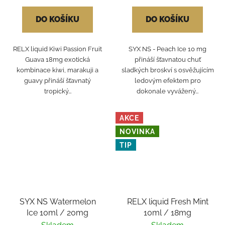
DO KOŠÍKU
DO KOŠÍKU
RELX liquid Kiwi Passion Fruit
SYX NS - Peach Ice 10 mg
Guava 18mg exotická
přináší šťavnatou chuť
kombinace kiwi, marakuji a
sladkých broskví s osvěžujícím
guavy přináší šťavnatý
ledovým efektem pro
tropický...
dokonale vyvážený...
AKCE
NOVINKA
TIP
SYX NS Watermelon
RELX liquid Fresh Mint
Ice 10ml / 20mg
10ml / 18mg