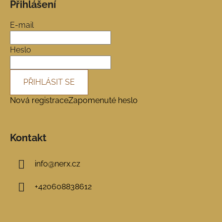
Přihlášení
p
a
E-mail
t
í
Heslo
PŘIHLÁSIT SE
Nová registrace
Zapomenuté heslo
Kontakt
info
@
nerx.cz
+420608838612