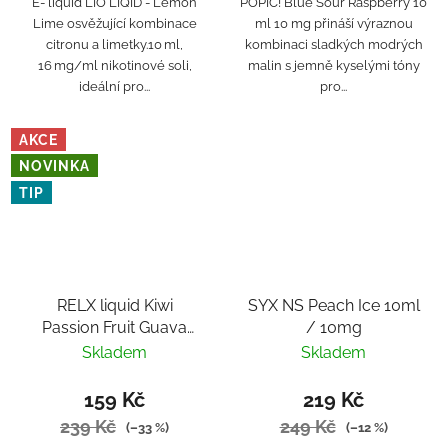
E- liquid LIO LIQID - Lemon
POPIC! Blue Sour Raspberry 10
Lime osvěžující kombinace
ml 10 mg přináší výraznou
citronu a limetky.10 ml,
kombinaci sladkých modrých
16 mg/ml nikotinové soli,
malin s jemně kyselými tóny
ideální pro...
pro...
AKCE
NOVINKA
TIP
RELX liquid Kiwi
SYX NS Peach Ice 10ml
Passion Fruit Guava
/ 10mg
10ml / 18mg
Skladem
Skladem
159 Kč
219 Kč
239 Kč
249 Kč
(–33 %)
(–12 %)