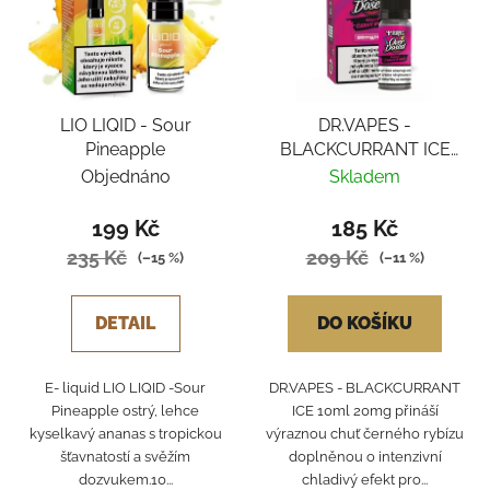
LIO LIQID - Sour
DR.VAPES -
Pineapple
BLACKCURRANT ICE
10ml 20mg
Objednáno
Skladem
199 Kč
185 Kč
235 Kč
209 Kč
(–15 %)
(–11 %)
DETAIL
DO KOŠÍKU
E- liquid LIO LIQID -Sour
DR.VAPES - BLACKCURRANT
Pineapple ostrý, lehce
ICE 10ml 20mg přináší
kyselkavý ananas s tropickou
výraznou chuť černého rybízu
šťavnatostí a svěžím
doplněnou o intenzivní
dozvukem.10...
chladivý efekt pro...