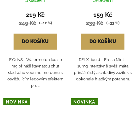
Skladem
Skladem
219 Kč
159 Kč
249 Kč
239 Kč
(–12 %)
(–33 %)
DO KOŠÍKU
DO KOŠÍKU
SYX NS - Watermelon Ice 20
RELX liquid – Fresh Mint –
mg přináší šťavnatou chuť
18mg intenzivně svěží máta
sladkého vodního melounu s
přináší čistý a chladivý zážitek s
osvěžujícím ledovým efektem
dokonale hladkým potahem.
pro...
NOVINKA
NOVINKA