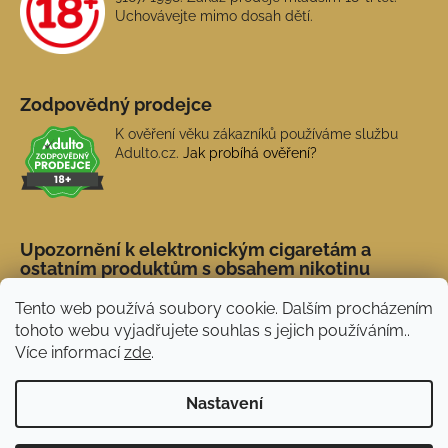
Uchovávejte mimo dosah dětí.
Zodpovědný prodejce
K ověření věku zákazníků používáme službu
Adulto.cz.
Jak probíhá ověření?
Upozornění k elektronickým cigaretám a
ostatním produktům s obsahem nikotinu
Tento web používá soubory cookie. Dalším procházením
tohoto webu vyjadřujete souhlas s jejich používáním..
Více informací
zde
.
Nastavení
Novinka: Akční doprava s PPL od 45 Kč. Při