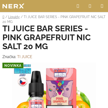
Přejít
Hledat
NÁKUP
na
obsah
KOŠÍK
Domů
/
Liquidy
/
TI JUICE BAR SERIES - PINK GRAPEFRUIT NIC SALT
20 MG
TI JUICE BAR SERIES -
PINK GRAPEFRUIT NIC
SALT 20 MG
Značka:
TI JUICE
NOVINKA