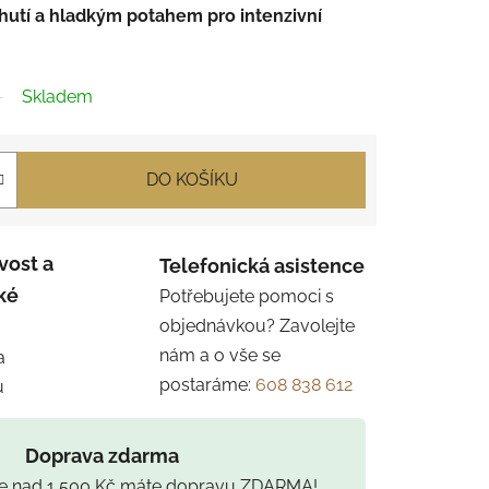
hutí a hladkým potahem pro intenzivní
Skladem
DO KOŠÍKU
vost a
Telefonická asistence
ké
Potřebujete pomoci s
objednávkou? Zavolejte
nám a o vše se
a
postaráme:
608 838 612
u
Doprava zdarma
ce nad 1 500 Kč máte dopravu ZDARMA!