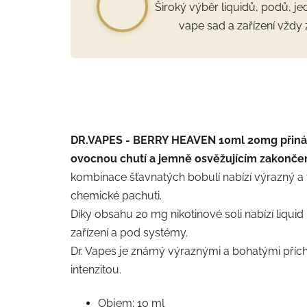
Široký výběr liquidů, podů, j
vape sad a zařízení vždy 
DR.VAPES - BERRY HEAVEN 10ml 20mg přináš
ovocnou chutí a jemně osvěžujícím zakonče
kombinace šťavnatých bobulí nabízí výrazný a
chemické pachuti.
Díky obsahu 20 mg nikotinové soli nabízí liqui
zařízení a pod systémy.
Dr. Vapes je známý výraznými a bohatými přích
intenzitou.
Objem: 10 ml