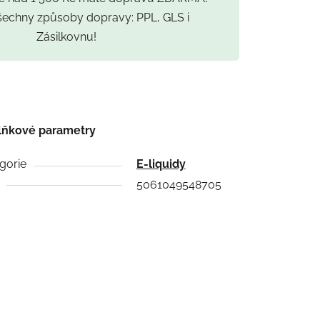
všechny způsoby dopravy: PPL, GLS i
Zásilkovnu!
lňkové parametry
gorie
E-liquidy
5061049548705