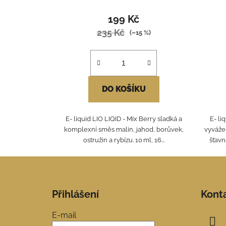
199 Kč
235 Kč
(–15 %)
DO KOŠÍKU
E- liquid LIO LIQID - Mix Berry sladká a
E- li
komplexní směs malin, jahod, borůvek,
vyváže
ostružin a rybízu. 10 ml, 16...
šťavna
Z
á
Přihlášení
Kont
p
a
E-mail
t