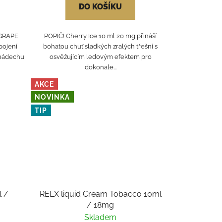
DO KOŠÍKU
GRAPE
POPIČ! Cherry Ice 10 ml 20 mg přináší
pojení
bohatou chuť sladkých zralých třešní s
 nádechu
osvěžujícím ledovým efektem pro
dokonale...
AKCE
NOVINKA
TIP
l /
RELX liquid Cream Tobacco 10ml
/ 18mg
Skladem