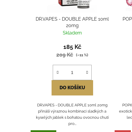
DR.VAPES - DOUBLE APPLE 10ml
POPI
20mg
Skladem
185 Kč
209 Kč
(–11 %)
DO KOŠÍKU
DR.VAPES - DOUBLE APPLE 10ml 20mg
POPIC
přináší výraznou kombinaci sladkých a
exotick
kyselých jablek s bohatou ovocnou chutí
le
pro...