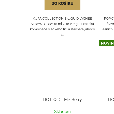
DO KOŠÍKU
KURA COLLECTION E-LIQUID LYCHEE
POPIC!
STRAWBERRY 10 ml / 16,2 mg – Exotická
šťav
kombinace sladkého liči a šťavnaté jahody
lesních 
v...
NOVIN
LIO LIQID - Mix Berry
LIO
Skladem