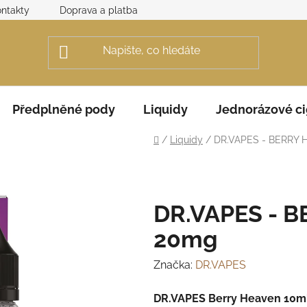
ntakty
Doprava a platba
Obchodní podmínky
Rek
Předplněné pody
Liquidy
Jednorázové ci
Domů
/
Liquidy
/
DR.VAPES - BERRY 
DR.VAPES - 
20mg
Značka:
DR.VAPES
DR.VAPES Berry Heaven 10ml 