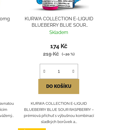
 10mg
KURWA COLLECTION E-LIQUID
BLUEBERRY BLUE SOUR
RASPBERRY
Skladem
174 Kč
219 Kč
(–20 %)
DO KOŠÍKU
ťavnatou
KURWA COLLECTION E-LIQUID
jícím
BLUEBERRY BLUE SOUR RASPBERRY –
ážený...
prémiová příchuť s výbušnou kombinací
sladkých borůvek a...