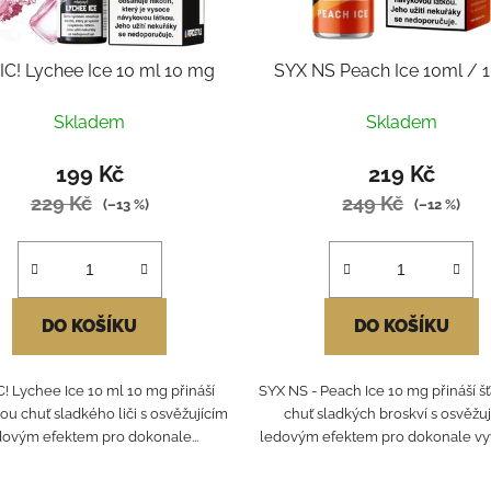
C! Lychee Ice 10 ml 10 mg
SYX NS Peach Ice 10ml /
Skladem
Skladem
199 Kč
219 Kč
229 Kč
249 Kč
(–13 %)
(–12 %)
DO KOŠÍKU
DO KOŠÍKU
! Lychee Ice 10 ml 10 mg přináší
SYX NS - Peach Ice 10 mg přináší š
ou chuť sladkého liči s osvěžujícím
chuť sladkých broskví s osvěžu
dovým efektem pro dokonale...
ledovým efektem pro dokonale vyv