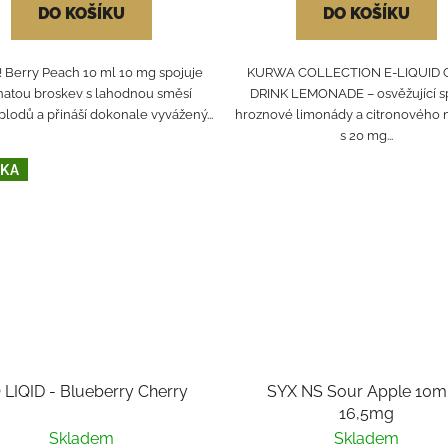
DO KOŠÍKU
DO KOŠÍKU
 Berry Peach 10 ml 10 mg spojuje
KURWA COLLECTION E-LIQUID 
natou broskev s lahodnou směsí
DRINK LEMONADE – osvěžující s
plodů a přináší dokonale vyvážený...
hroznové limonády a citronového
s 20 mg...
KA
 LIQID - Blueberry Cherry
SYX NS Sour Apple 10m
16,5mg
Skladem
Skladem