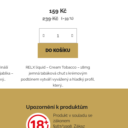
159 Kč
239 Kč
(–33 %)
DO KOŠÍKU
ináší
RELX liquid – Cream Tobacco – 18mg
jablka –
jemná tabáková chuť s krémovým
ý...
podtónem vytváří vyvážený a hladký profil,
který...
Upozornění k produktům
Produkt v souladu se
zákonem
§167/1998. Zákaz