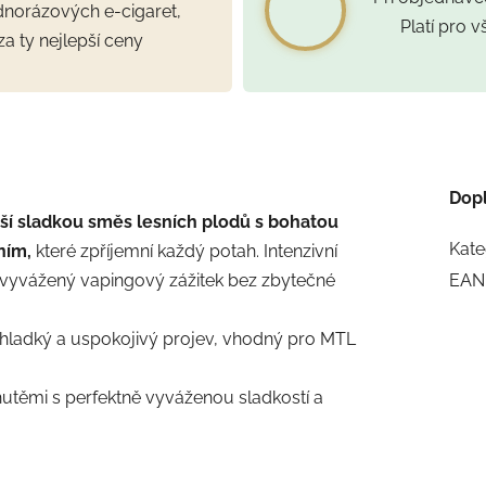
ednorázových e-cigaret,
Platí pro 
za ty nejlepší ceny
Dop
í sladkou směs lesních plodů s bohatou
Kate
ním,
které zpříjemní každý potah. Intenzivní
 vyvážený vapingový zážitek bez zbytečné
EAN
d hladký a uspokojivý projev, vhodný pro MTL
utěmi s perfektně vyváženou sladkostí a