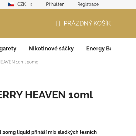
CZK
Přihlášení
Registrace
lamační řád
GDPR
Zodpovědný prodejce – ověření věku
PRÁZDNÝ KOŠÍK
NÁKUPNÍ
KOŠÍK
garety
Nikotinové sáčky
Energy Boosters
HEAVEN 10ml 20mg
BERRY HEAVEN 10ml
20mg liquid přináší mix sladkých lesních