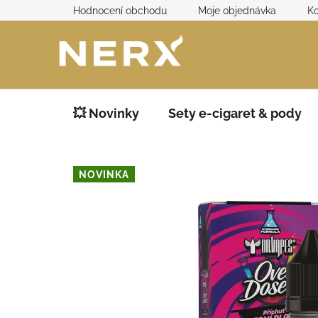
Přejít
Hodnocení obchodu
Moje objednávka
Ko
na
obsah
💥 Novinky
Sety e-cigaret & pody
NOVINKA