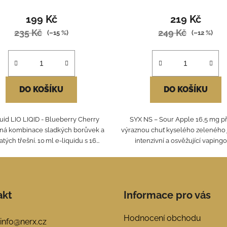
199 Kč
219 Kč
235 Kč
249 Kč
(–15 %)
(–12 %)
DO KOŠÍKU
DO KOŠÍKU
quid LIO LIQID - Blueberry Cherry
SYX NS – Sour Apple 16,5 mg př
ná kombinace sladkých borůvek a
výraznou chuť kyselého zeleného 
tých třešní. 10 ml e-liquidu s 16...
intenzivní a osvěžující vapingov
akt
Informace pro vás
Hodnocení obchodu
info
@
nerx.cz