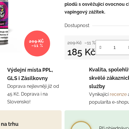
plodů s osvěžující ovocnou c
vapingový zážitek.
Dostupnost
209 KČ
209 Kč
–11 %
–11 %
185 Kč
Měrná cena:
Kvalita, spolehli
Výdejní místa PPL,
skvělé zákaznic
GLS i Zásilkovny
služby
Doprava nejlevněji již od
45 Kč. Doprava i na
Vynikající
recenze
Slovensko!
popularita e-shop
 na trhu
Při objednáv